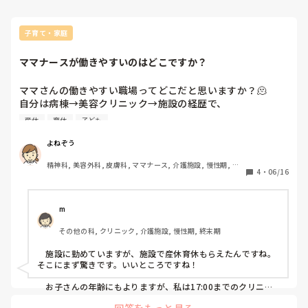
子育て・家庭
ママナースが働きやすいのはどこですか？
ママさんの働きやすい職場ってどこだと思いますか？🫠

自分は病棟→美容クリニック→施設の経歴で、

施設で産休育休取ったママなんですが、

産休
育休
子ども
結局どこが良かったんだろうといまだにわかりません。

施設も看護師少ない配置のところだと休みづらいですもん
よねぞう
ね。。。

精神科, 美容外科, 皮膚科, ママナース, 介護施設, 慢性期, 回
どこがオススメ！とかありますか？
4
・
06/16
復期, 終末期, 小規模多機能
m
その他の科, クリニック, 介護施設, 慢性期, 終末期
　施設に勤めていますが、施設で産休育休もらえたんですね。
そこにまず驚きです。いいところですね！

　お子さんの年齢にもよりますが、私は17:00までのクリニッ
クが働きやすかったです。子供の通学を見送った後に出勤で