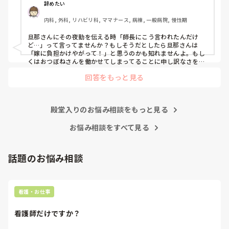
るから夜勤はしてもいいと言われました。考えって何？って
辞めたい
聞くと今度なにかあったら文句いいにいってやると、怒鳴り
子どもの体調不良で休むということは珍しいことではないので
内科, 外科, リハビリ科, ママナース, 病棟, 一般病院, 慢性期
込みに行ってやるわと言われました。

すが、

職場としては急なお休みは厳しいので、ご主人やご両親のサポ
今までもそう言って怒鳴り込みに行ったことはないのです
旦那さんにその夜勤を伝える時「師長にこう言われたんだけ
ートが得られないとなると採用自体が厳しい場合もあります。
が、しないとも限りませんし、無理なら無理と断ってと伝え
ど…」って言ってませんか？もしそうだとしたら旦那さんは
ても、いいよ夜勤して、と譲りません。

「嫁に負担かけやがって！」と思うのかも知れませんよ。もし
くはおつぼねさんを働かせてしまってることに申し訳なさをか
んじているのかも。分かった上で結婚して、子供さんが生まれ
こんなに理解ないものでしょうか？子供の世話といっても赤
回答をもっと見る
ていざ夜勤をする現状に旦那さんも慣れていないのではと感じ
ちゃんではなく、トイレは自分でできますし、父親の言うこ
ました。

ともちゃんと聞きます。

「あんたの稼ぎが少ないから夜勤してるんだよ！」までは言え
家計が苦しいので私は夜勤をして正社員でいなければならな
殿堂入りのお悩み相談をもっと見る
いのに、夜勤そんなに嫌ならやめたほうがいい？と聞くとそ
お悩み相談をすべて見る
うではないと。とにかく怒って話になりません。

子どもの為に離婚は考えてないのですが、病棟のお荷物にな
話題のお悩み相談
るのも嫌です。ですが、このまま病棟のお荷物になるなら辞
めた方がましです。

師長さんに言うのに泣いてしまいそうです。

看護・お仕事
みなさん、旦那さんは理解ありますか？分かった上で結婚し
たのにこうなるなんて思ってなかったです。
看護師だけですか？