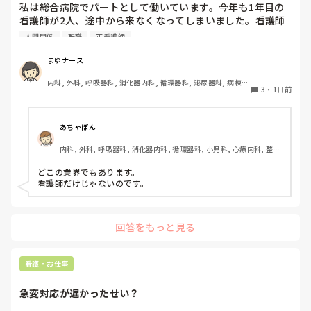
私は総合病院でパートとして働いています。今年も1年目の
看護師が2人、途中から来なくなってしまいました。看護師
として働いていると、指導の場面で「そこまで強く言わなく
人間関係
転職
正看護師
てもいいのでは」と感じることがあります。

まゆナース
患者さんの安全を守るために、厳しく伝えなければならない
内科, 外科, 呼吸器科, 消化器内科, 循環器科, 泌尿器科, 病棟, 
場面があることは理解しています。ただ、内容よりも言い方
3
・
1日前
消化器外科, 一般病院
で傷ついてしまうこともあるのではないかと思います。

こうした厳しい指導や人間関係は、看護師という職業ならで
あちゃぽん
はなのでしょうか。それとも、他の職種でも同じようなこと
内科, 外科, 呼吸器科, 消化器内科, 循環器科, 小児科, 心療内科, 整形
はあるのでしょうか？看護師以外の仕事を経験したことがあ
外科, 産科・婦人科, 耳鼻咽喉科, 皮膚科, 泌尿器科, リハビリ科, 総
る方や、転職経験のある方のお話も聞いてみたいです。
合診療科, 救急科, 超急性期, ICU, CCU, HCU, その他の科, ママナー
どこの業界でもあります。

ス, 外来, 神経内科, 脳神経外科, NICU, 消化器外科, 一般病院, 慢性
看護師だけじゃないのです。
期, 回復期, 終末期, オペ室, 透析, 検診・健診
回答をもっと見る
看護・お仕事
急変対応が遅かったせい？