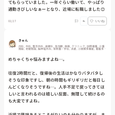
てもらっていました。一年ぐらい働いて、やっぱり
通勤きびしいなぁーとなり、近場に転職しました😊
02/27
いいね
きゅん
内科, 外科, 整形外科, 皮膚科, 急性期, 病棟, クリニック, 訪問看護, 介護
施設, 老健施設, 脳神経外科, 保育園・学校, 派遣, 小規模多機能, 看護多機
能
めちゃくちゃ悩みますよね…。

往復2時間だと、復帰後の生活はかなりバタバタし
そうな印象ですし、朝の時間もギリギリだと毎日し
んどくなりそうですね…。人手不足で戻ってきてほ
しいと言われるのは嬉しい反面、無理して続けるの
も大変ですよね。

近場で興味あるところがないのも分かりますが、ま