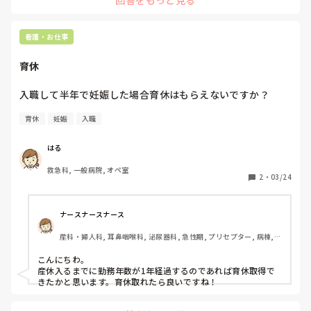
回答をもっと見る
き、夕食を作る時間には帰宅できる。

　夏休みや年末年始も休めるので、子供が小さいうちは、収入
は少なめですが、よかったかなと思います。

　ただ、だいたい18:30までとか遅くに終わるクリニックが多
看護・お仕事
いので、早く終わるクリニックを探すのが難しいかもしれませ
んね。
育休
育休
妊娠
入職
はる
救急科, 一般病院, オペ室
2
・
03/24
ナースナースナース
産科・婦人科, 耳鼻咽喉科, 泌尿器科, 急性期, プリセプター, 病棟, 
消化器外科, 一般病院, オペ室
こんにちわ。

産休入るまでに勤務年数が1年経過するのであれば育休取得で
きたかと思います。育休取れたら良いですね！