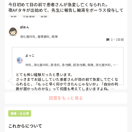
今日初めて目の前で患者さんが急変し亡くなられた。

夜AFタキが出始めて、先生に報告し輸液をボーラス投与して
AF波形のままだったけど徐々にレートも落ち着いたし患者
急変
正看護師
病院
さんの胸部不快感も落ち着いていたから様子を見ていたら、
またレートが上がり出したので先生に電話をかけた途端急に
ぽめん
VT波形に移行した。その後VF波形になって、今の今まで話
消化器内科, 循環器科, 病棟
してた患者さんが目の前で痙攣して亡くなってしまった。

2
・
1日前
私の判断が遅かったから？DCが病棟に置いてなくてAEDで対
応したから？と、色々悩んでしまいます。
よっこ
外科, 消化器内科, 救急科, 急性期, 超急性期, 病棟, 消化器外科, 一般
病院
とても怖い経験だったと思います。

さっきまでお話ししていた患者さんが目の前で急変して亡くな
られると、「もっと早く何かできたんじゃないか」「自分の判
断が遅かったのかな」って何度も考えてしまいますよね。

回答をもっと見る
ただ、書かれている経過を見る限り、最初にAFが出た時点で先
生に報告して、その後レートや胸部不快感も落ち着いていたの
であれば、その時点ですぐDCをしなかったことが判断の遅れだ
ったとは限らないと思います。AFでも、血圧低下や意識障害な
看護・お仕事
ど循環が不安定な場合に緊急でDCを考えるので、落ち着いてい
たのであれば経過観察の場合もあります。

これからについて
また、AFからVT、VFへ移行したとのことですが、AFそのもの