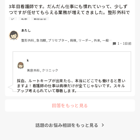
だけが原因というより、心筋虚血や電解質異常など、背景に別
3年目看護師です。だんだん仕事にも慣れていって、少しず
の原因があった可能性も考えられると思います。

つですが任せてもらえる業務が増えてきました。整形外科で
働いていますが、たしかに高齢者が多い病棟ですがほぼ急変
VFになった後についても、AEDはVFやパルスレスVTに対して
IC
急変
整形外科
はありません。ここでずっと働くことは、私のスキルアップ
除細動するための機器なので、AEDで対応したこと自体が間違
いだったわけではないと思います。

にはつながらないんじゃないか、って思ってしまいます。で
あたし
も、循環器やICU、救命に移動する勇気もありません、、
文面を見る限り、AFに気づいて先生へ報告し、一度落ち着いた
整形外科, 急性期, プリセプター, 病棟, リーダー, 外来, 一般病
1
・
1日前
後も観察を続け、また変化があった時には先生へ連絡されてい
院
ます。その電話の途中でVT、さらにVFへ移行したのであれば、
本当に急激な変化だったのだと思います。

k
振り返るのであれば、一人で「自分の判断が遅かった」と考え
るより、その時の血圧や症状、波形、採血などを先生やスタッ
美容外科, クリニック
フと一緒に確認してみると、何が起きていたのか少し整理でき
るかもしれません。

採血、ルートキープが出来たら、本当にどこでも働けると思い
ますよ！看護師の仕事は病棟だけが全てじゃないです。スキル
急変の後はどうしても「あの時こうしていたら」と考えてしま
アップ考えられていて尊敬します。
うと思います。一人で抱え込まず、周りの方ともお話ししてく
ださいね。本当にお疲れさまでした。
回答をもっと見る
話題のお悩み相談をもっと見る