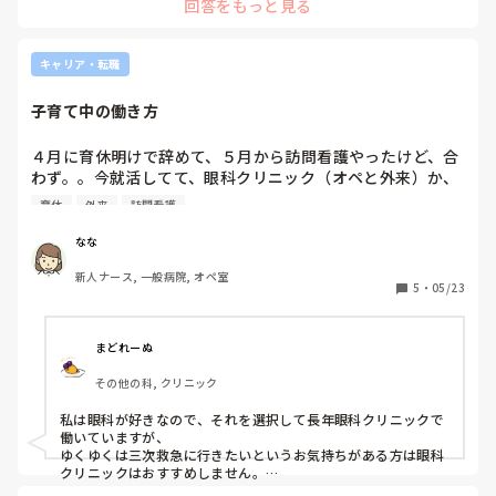
回答をもっと見る
キャリア・転職
子育て中の働き方
４月に育休明けで辞めて、５月から訪問看護やったけど、合
わず。。今就活してて、眼科クリニック（オペと外来）か、
１８０床（一般病棟135床、療養病棟47床）の２次救急の病
育休
外来
訪問看護
院で悩んでます。

もうすでに急性期病院３つも経験してるので、どうしようか
なな
なって。2歳の子供がいるので、両立できる選択をしたらい
新人ナース, 一般病院, オペ室
いのかな。

5
・
05/23
でも、ゆくゆくはまた3次に行きたい気持ちはあります😫

履歴書的にも、転々もしててキツイですよね😫

まどれーぬ
悩む。

その他の科, クリニック
子供が何歳くらいになったら、3次救急行けるのかな？

私は眼科が好きなので、それを選択して長年眼科クリニックで
アドバイス教えて貰いたいです。

働いていますが、

ゆくゆくは三次救急に行きたいというお気持ちがある方は眼科
近くに子供みれる親はいません。旦那も帰り遅いです。
クリニックはおすすめしません。
