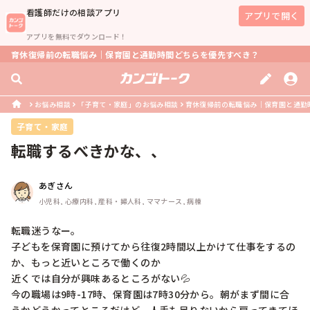
看護師
だけの相談アプリ
アプリで開く
アプリを無料でダウンロード！
育休復帰前の転職悩み｜保育園と通勤時間どちらを優先すべき？
お悩み相談
「子育て・家庭」のお悩み相談
育休復帰前の転職悩み｜保育園と通勤
子育て・家庭
転職するべきかな、、
あぎさん
小児科, 心療内科, 産科・婦人科, ママナース, 病棟
転職迷うなー。

子どもを保育園に預けてから往復2時間以上かけて仕事をするの
か、もっと近いところで働くのか

近くでは自分が興味あるところがない💦

今の職場は9時-17時、保育園は7時30分から。朝がまず間に合