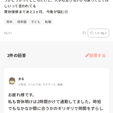
うかどうかってところだけど、人手も足りないから戻ってきてほ
しいって言われてる

育休復帰まであと1ヶ月、今後が悩む😔
育休
保育園
子ども
転職
02/27
いいね 1
2
件の回答
回答する
まる
小児科, リハビリ科, ママナース, 病棟
お疲れ様です。

私も育休明けは2時間かけて通勤してました。時短
でもなかなか間に合うかのギリギリで時間をずらし