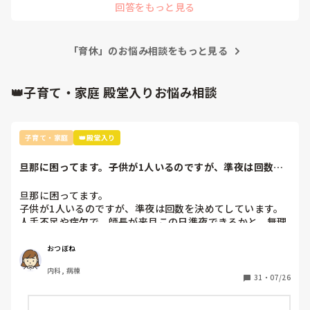
回答をもっと見る
眼科クリニックでの看護師の業務は看護業務だけではありませ
ん。

はっきり言って何でも屋です。

検査もやりますし、クリニックによっては受付業務もやりま
「育休」のお悩み相談をもっと見る
す。

私はいくつかの眼科クリニックを経験していますが、今の職場
で初めてのレジ打ちを経験しております😓

👑子育て・家庭 殿堂入りお悩み相談
眼科には特化できると思いますが、

お子さんが大きくなるまで、という感じで長年眼科に勤めてい
たら、眼科以外の知識と技術は衰えて、多分他に行くのは難し
くなると思います😥

子育て・家庭
👑殿堂入り
ブランクがあるような感覚になると思いますよ。

あとは、クリニックに長年勤めていて病棟に戻るというのもハ
旦那に困ってます。子供が1人いるのですが、準夜は回数を
ードルが高くなるんじゃないかと思います。

決めてしています...
旦那に困ってます。

子どものために仕事と家庭の両立ができる選択をするのか、

自分の将来のキャリアを考えた上での選択をするのか、

子供が1人いるのですが、準夜は回数を決めてしています。

ななさんにとって今どっちが大事なのかってことじゃないでし
人手不足や病欠で、師長が来月この日準夜できるかと、無理
ょうか。

ならいいからとお願いがありました。

おつぼね
前の投稿にもコメントさせていただきましたが、

私も子供の熱や体調不良で何度も夜勤が出来なくなったこと
子育てに理解のあるクリニックもありますが、

内科, 病棟
があります。

クリニックでは一番人件費がかかるので、必要最低限の人数で
31
・
07/26
回しているところがほとんどです。

旦那に聞いてみると、子供がいる家庭に夜勤を頼むなんてお
1人でも休んだら回らない、みたいなシフトを組んでいるとこ
かしい。師長は何を考えているのか、と怒り、俺に考えがあ
ろの方が多いと思います。
