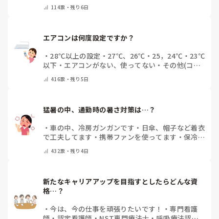
りする
・
フリスクをかじる
・
自分の口臭は気にして
114
票・
残り6日
いない
・
その他（コメントで教えてください）
エアコンは何度設定ですか？
・
28℃以上の設定
・
27℃、26℃
・
25，24℃
・
23℃
以下
・
エアコンがない、使ってない
・
その他(コメ
ントで教えてください)
416
票・
残り5日
猛暑の中、通勤時の暑さ対策は…？
・
車の中、冷房ガンガンです
・
日傘、帽子など着衣
で工夫してます
・
携帯ファンを使ってます
・
保冷剤
を持ち運んでいます
・
特に暑さ対策はしていませ
432
票・
残り4日
ん
・
その他（コメントで教えて下さい）
新たなキャリアアップを目指すとしたらどんな資
格…？
・
今は、今の仕事を頑張りたいです！
・
専門看護
師
・
認定看護師
・
NST専門療法士
・
呼吸療法認定