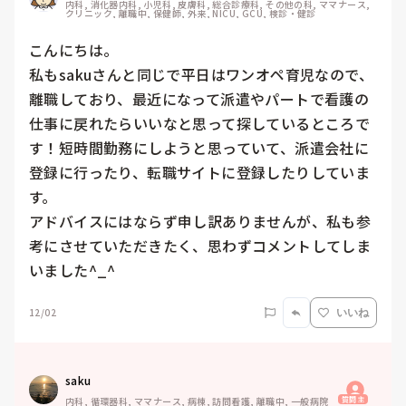
内科, 消化器内科, 小児科, 皮膚科, 総合診療科, その他の科, ママナース, 
クリニック, 離職中, 保健師, 外来, NICU, GCU, 検診・健診
こんにちは。

私もsakuさんと同じで平日はワンオペ育児なので、
離職しており、最近になって派遣やパートで看護の
仕事に戻れたらいいなと思って探しているところで
す！短時間勤務にしようと思っていて、派遣会社に
登録に行ったり、転職サイトに登録したりしていま
す。

アドバイスにはならず申し訳ありませんが、私も参
考にさせていただきたく、思わずコメントしてしま
いました^_^
12/02
いいね
saku
質問主
内科, 循環器科, ママナース, 病棟, 訪問看護, 離職中, 一般病院