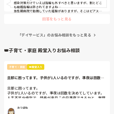
感染対策だけでいえば指輪も外すべきと思いますが、割とどこ
も結婚指輪は許されてますよね…

急性期病院で勤務していた経験がありますが、そこはピアス1
組、ネックレス、結婚指輪OKでした。感染対策とは…と疑問で
回答をもっと見る
す。
「デイサービス」のお悩み相談をもっと見る
👑子育て・家庭 殿堂入りお悩み相談
子育て・家庭
👑殿堂入り
旦那に困ってます。子供が1人いるのですが、準夜は回数を
決めてしています...
旦那に困ってます。

子供が1人いるのですが、準夜は回数を決めてしています。

人手不足や病欠で、師長が来月この日準夜できるかと、無理
ならいいからとお願いがありました。

おつぼね
私も子供の熱や体調不良で何度も夜勤が出来なくなったこと