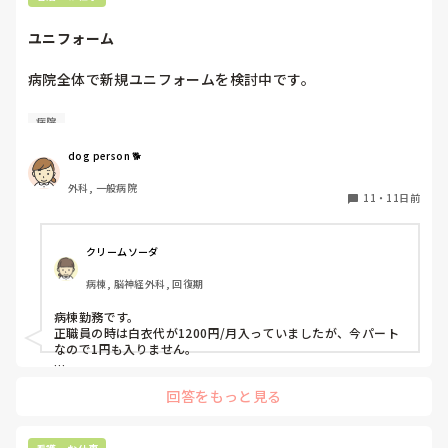
「できる・できない」だけでなく、どの程度の介助が必要か、
ユニフォーム
普段どのような声かけや対応をしているかまで共有されている
と、転院後も安全に看護を継続しやすいと思います。
病院全体で新規ユニフォームを検討中です。

皆さんは、どんなユニフォームで勤務されていますか？

病院
・支給／貸与／自分で購入…

・動きやすい／通気性が良い／おしゃれ／カワイイ…

dog person 🐕
・業者が洗濯／自分で洗濯…

外科, 一般病院
11
・
11日前
様々な視点からお話を伺えるとありがたいです。
クリームソーダ
病棟, 脳神経外科, 回復期
病棟勤務です。

正職員の時は白衣代が1200円/月入っていましたが、今パート
なので1円も入りません。

一時期は白衣は何でもオッケーで、スクラブは指定のもののみ
回答をもっと見る
でした。

今はスクラブは何色でも良いことになっています。

新卒の時からの白衣なので白衣ももう8年目です🫢

ナガイレーベンのものはまず壊れません！
