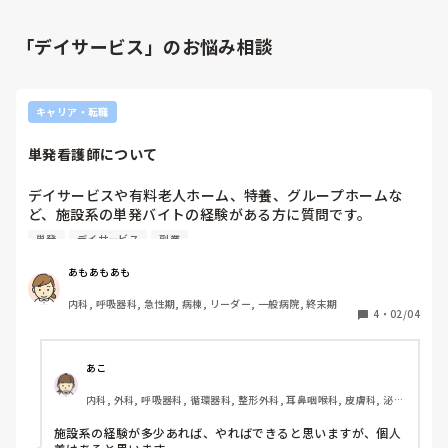
「デイサービス」のお悩み相談
キャリア・転職
単発看護師について
デイサービスや有料老人ホーム、特養、グループホームな
ど、施設系の単発バイトの経験がある方に質問です。

初めてで、看護師が自分1人だけの場合も、家族対応など看
単発
デイサービス
副業
護記録などやればできるものでしょうか？

事前のマニュアルを読んでその通りに動く感じですか？

あもあもあも
初対面の利用者さんをどの様に観察して、どのような記録を
内科, 呼吸器科, 急性期, 病棟, リーダー, 一般病院, 終末期
書いているのか気になります。
4
・
02/04
あこ
内科, 外科, 呼吸器科, 循環器科, 整形外科, 耳鼻咽喉科, 皮膚科, 泌尿
器科, 救急科, 急性期, その他の科, 病棟, クリニック, 介護施設, 消化
器外科, 派遣
施設系の経験が多少あれば、やればできると思いますが、個人