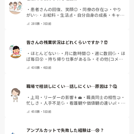
・
患者さんの回復、笑顔😊
・
同僚の存在🤝
・
やり
がい✨
・
お給料・生活💰
・
自分自身の成長・キャリ
アアップ🌱
・
特にありません
・
その他(コメントで
280
票・
3日前
教えてください)
皆さんの残業状況はどれくらいですか？⏰
・
ほとんどない✨
・
月に数時間😊
・
週に数回💦
・
ほ
ぼ毎日😵
・
持ち帰り仕事がある📝
・
その他(コメン
トで教えてください)
430
票・
4日前
職場で相談しにくい…話しにくい…原因は？🤔
・
上司・リーダーの影響👩‍💼
・
職員同士の相性🤝
・
忙しさ・人手不足💦
・
看護観や価値観の違い👶
・
自
分にも原因があると感じる💭
・
その他(コメントで
450
票・
5日前
教えてください)
アンプルカットで失敗した経験は…😢？