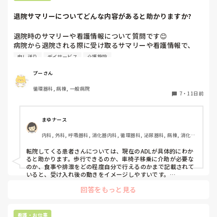
みなさん、旦那さんは理解ありますか？分かった上で結婚し
たのにこうなるなんて思ってなかったです。
退院サマリーについてどんな内容があると助かりますか?
退院時のサマリーや看護情報について質問です😊

病院から退院される際に受け取るサマリーや看護情報で、

申し送り
デイサービス
介護施設
「この情報があると助かる！」

「もう少し詳しく知りたかった…」

プーさん
循環器科, 病棟, 一般病院
と思う内容はありますか？

7
・
11日前
私は心臓血管外科、循環器病院に勤めています。

病院では退院支援の一環として情報提供を行っていますが、
まゆナース
実際に他施設で必要とされている情報との間にギャップがあ
内科, 外科, 呼吸器科, 消化器内科, 循環器科, 泌尿器科, 病棟, 消化器
るのではないかと感じています。

外科, 一般病院
転院してくる患者さんについては、現在のADLが具体的にわか
今後の退院支援や情報共有の参考にしたいので、皆さんのご
ると助かります。歩行できるのか、車椅子移乗に介助が必要な
意見をぜひ教えていただけると嬉しいです😊
のか、食事や排泄をどの程度自分で行えるのかまで記載されて
いると、受け入れ後の動きをイメージしやすいです。

回答をもっと見る
また、認知機能や危険行動についても知りたいです。転倒歴、
離床センサーの使用、点滴やチューブを自己抜去する可能性、
徘徊や不穏の有無などが事前にわかると、ベッドの位置や必要
な物品を準備できます。

看護・お仕事