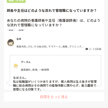
看護・お仕事
スクラブは色とりどりすぎるのは患者さんから見て分かりづら
いと思うので…色味は似ている方がいいなと思います。

師長や主任はどのような流れで管理職になっていますか？
あなたの病院の看護師長や主任（看護副師長）は、どのよう
な流れで管理職になっていますか？

師長
病院
・新卒or既卒

・年代

なほ
・仕事の仕方      などなど

美容外科, ICU, その他の科, ママナース, 病棟, クリニック, 
2
・
11日前
リーダー, 消化器外科, 一般病院
私が勤めていた病院では既卒で5年以上勤めて30代後半くら
いで主任になる方が多かった印象です。

その後数年して師長に昇任するイメージでした。

プーさん
また、師長に昇任するときは部署異動している人が多かった
循環器科, 病棟, 一般病院
です！
なほさん。

私は転職歴がいくつかありますが、個人病院は生え抜きが管理
職に総合病院はその病院での経験年数に関わらず、能力重視で
管理になる印象です。

個人病院ほど、中途採用が管理職に選ばれるのには結構年数を
回答をもっと見る
要したり、少数派なので、病院的に変化を拒んでるのかな〜と
感じます。

年齢は30後半もいますが、40代からなっていく方が多かったよ