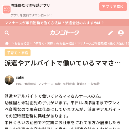
看護師
だけの相談アプリ
アプリで開く
アプリを無料でダウンロード！
ママナースが半日勤務で働く方法は？派遣会社のおすすめは？
お悩み相談
「子育て・家庭」のお悩み相談
ママナースが半日勤務で働く方法は？
子育て・家庭
派遣やアルバイトで働いているママさん
ナースの方。幼稚園と未就園児の子供...
saku
内科, 循環器科, ママナース, 病棟, 訪問看護, 離職中, 一般病院
派遣やアルバイトで働いているママさんナースの方。

幼稚園と未就園児の子供がいます。平日はほぼ寝るまでワンオ
ペ育児なので現在は仕事はしていませんが、派遣やアルバイト
での短時間勤務に興味があります。

半日くらいの勤務で不定期にお仕事をされてる方が居ましたら