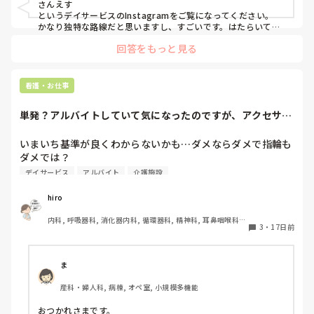
さんえす

期, 回復期, 終末期, オペ室, 透析, 検診・健診
というデイサービスのInstagramをご覧になってください。

かなり独特な路線だと思いますし、すごいです。はたらいてみ
回答をもっと見る
看護・お仕事
単発？アルバイトしていて気になったのですが、アクセサリ
ーNG結婚指輪は...
いまいち基準が良くわからないかも…ダメならダメで指輪も
ダメでは？

腕時計すらダメなのに…
デイサービス
アルバイト
介護施設
hiro
内科, 呼吸器科, 消化器内科, 循環器科, 精神科, 耳鼻咽喉科, 
3
・
17日前
皮膚科, 急性期, 病棟, 神経内科, 一般病院, 慢性期
ま
産科・婦人科, 病棟, オペ室, 小規模多機能
おつかれさまです。
