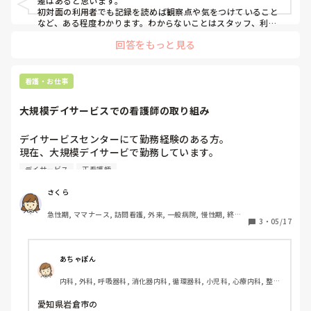
差はあると思います。

初対面の利用者でも記録を読めば観察点や気をつけていること
など、ある程度わかります。わからないことはスタッフ、利用
者に聞きます。

回答をもっと見る
施設によってマニュアルの有無がありますので、臨機応変にや
ってます。

施設によって色々ですが、一度やってみればなんとなくわかる
と思いますよ。
看護・お仕事
大規模デイサービスでの看護師の取り組み
デイサービスセンターにて勤務経験のある方。

現在、大規模デイサービで勤務しています。

他施設と差別化するための取り組みについて考えているとこ
デイサービス
正看護師
ろです。

看護面での、利用者の満足度向上、専門的、特化したセール
さくら
スポイント、取り組まれているものがあれば教えていただき
急性期, ママナース, 訪問看護, 外来, 一般病院, 慢性期, 終末
たいです。
3
・
05/17
期, 検診・健診
あちゃぽん
内科, 外科, 呼吸器科, 消化器内科, 循環器科, 小児科, 心療内科, 整形
外科, 産科・婦人科, 耳鼻咽喉科, 皮膚科, 泌尿器科, リハビリ科, 総
合診療科, 救急科, 超急性期, ICU, CCU, HCU, その他の科, ママナー
愛知県岩倉市の

ス, 外来, 神経内科, 脳神経外科, NICU, 消化器外科, 一般病院, 慢性