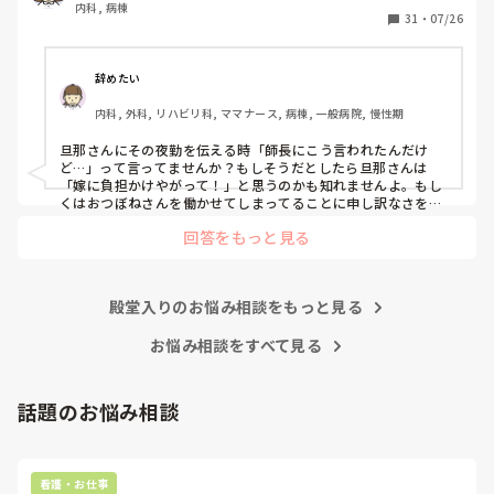
内科, 病棟
があります。

31
・
07/26
旦那に聞いてみると、子供がいる家庭に夜勤を頼むなんてお
かしい。師長は何を考えているのか、と怒り、俺に考えがあ
るから夜勤はしてもいいと言われました。考えって何？って
辞めたい
聞くと今度なにかあったら文句いいにいってやると、怒鳴り
内科, 外科, リハビリ科, ママナース, 病棟, 一般病院, 慢性期
込みに行ってやるわと言われました。

今までもそう言って怒鳴り込みに行ったことはないのです
旦那さんにその夜勤を伝える時「師長にこう言われたんだけ
が、しないとも限りませんし、無理なら無理と断ってと伝え
ど…」って言ってませんか？もしそうだとしたら旦那さんは
ても、いいよ夜勤して、と譲りません。

「嫁に負担かけやがって！」と思うのかも知れませんよ。もし
くはおつぼねさんを働かせてしまってることに申し訳なさをか
んじているのかも。分かった上で結婚して、子供さんが生まれ
こんなに理解ないものでしょうか？子供の世話といっても赤
回答をもっと見る
ていざ夜勤をする現状に旦那さんも慣れていないのではと感じ
ちゃんではなく、トイレは自分でできますし、父親の言うこ
ました。

ともちゃんと聞きます。

「あんたの稼ぎが少ないから夜勤してるんだよ！」までは言え
家計が苦しいので私は夜勤をして正社員でいなければならな
殿堂入りのお悩み相談をもっと見る
いのに、夜勤そんなに嫌ならやめたほうがいい？と聞くとそ
お悩み相談をすべて見る
うではないと。とにかく怒って話になりません。

子どもの為に離婚は考えてないのですが、病棟のお荷物にな
話題のお悩み相談
るのも嫌です。ですが、このまま病棟のお荷物になるなら辞
めた方がましです。

師長さんに言うのに泣いてしまいそうです。

看護・お仕事