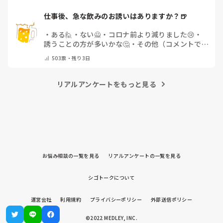
仕事後、急な飲みのお誘いはありますか？🍺
・
ある🙋
・
ない🙅
・
コロナ前より減りました😢
・
誘うことの方が多いかな🤔
・
その他（コメントで教
えてください）
503
票・
残り3日
リアルアンケートをもっと見る
お悩み相談の一覧を見る
リアルアンケートの一覧を見る
シゴトークについて
運営会社
利用規約
プライバシーポリシー
外部送信ポリシー
©2022 MEDLEY, INC.