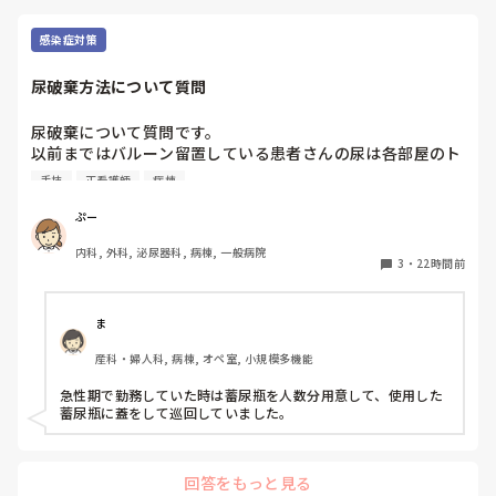
多分ほんの1分とか2分とか。

たったそれだけの時間。

感染症対策
あの時の全部が蘇った。

尿破棄方法について質問
頭の中をぐしゃぐしゃにしながら。

尿破棄について質問です。

最悪。

以前まではバルーン留置している患者さんの尿は各部屋のト
イレに破棄する形でしたが、感染予防上汚物処理室でのみ破
いや、集中しろ自分。

手技
正看護師
病棟
棄に代わり1人ウロバッグ空っぽにしたらその尿はすぐに汚
負けるな、大丈夫。

物処理室に持っていくという非効率な方法になってます。尿
ぷー
破棄人数は10人近くになるので病室と汚物処理室を10往復
その後、特にミスなく退勤

内科, 外科, 泌尿器科, 病棟, 一般病院
する形に。結果尿破棄に時間がかかってます。

3
・
22時間前
以前の病院では尿破棄用ワゴン下段に蓄尿袋を患者さん分セ
怖くなった。

ットしワゴン下段に乗せて破棄していき最後まとめて汚物処
やっぱり看護師には戻れないな。

理室で破棄してたのでその方法はダメなのか？と疑問抱いて
ま
ます。もちろん汚物見えないようワゴンにカバーする等対策
全部、全部、思い出す。

産科・婦人科, 病棟, オペ室, 小規模多機能
して。

心臓がギュッとなる。

皆さんの病棟ではどのような方法取られてますか？
急性期で勤務していた時は蓄尿瓶を人数分用意して、使用した
看護師

蓄尿瓶に蓋をして巡回していました。
看護師…。

回答をもっと見る
大丈夫、もうあの人とは関わらないから。
