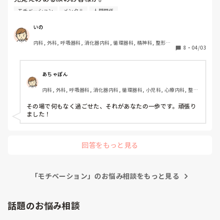
声もなんだか聞き覚えが…。

モチベーション
メンタル
人間関係
お母様と2人で来ていたみたい。

いの
内科, 外科, 呼吸器科, 消化器内科, 循環器科, 精神科, 整形外
私

8
・
04/03
科, 皮膚科, 泌尿器科, 急性期, その他の科, 新人ナース, 病棟, 
｢画面のタッチで操作をお願い致します｣

訪問看護, 介護施設, 老健施設, 離職中, 脳神経外科, 終末期
見覚えのあるお客様

あちゃぽん
｢コレ(クーポン)使えますか？｣

内科, 外科, 呼吸器科, 消化器内科, 循環器科, 小児科, 心療内科, 整形
外科, 産科・婦人科, 耳鼻咽喉科, 皮膚科, 泌尿器科, リハビリ科, 総
私

合診療科, 救急科, 超急性期, ICU, CCU, HCU, その他の科, ママナー
その場で何もなく過ごせた、それがあなたの一歩です。頑張り
｢はい、スキャン致しますね｣

ス, 外来, 神経内科, 脳神経外科, NICU, 消化器外科, 一般病院, 慢性
ました！
期, 回復期, 終末期, オペ室, 透析, 検診・健診
目を見てちゃんと話した。

で、思い出した。

回答をもっと見る
あ、私をいじめてた先輩看護師だ。

息が止まった。

「モチベーション」のお悩み相談をもっと見る
お店のBGMもレジの操作音も消えた。

話題のお悩み相談
あ…やばい…怖い…早く帰って。
