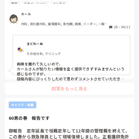
と、その学校の指導者から言われたとの話がありました。

実習
モチベーション
メンタル
流石にそんな甘やかしていいものか…と思いましたが、最近
の実習の具合が知りたく投稿させていただきました。
カール
内科, 消化器内科, 循環器科, 急性期, 病棟, リーダー, 一般病
26
・
04/11
院, 大学病院, 慢性期, 終末期
まどれーぬ
その他の科, クリニック
病棟を離れて久しいので、

カールさんが知りたい情報を全く提供できずすみませんという
感じなのですが、

投稿内容にびっくりしたので思わずコメントさせていただきま
した🙇🏻‍♀️

回答をもっと見る
今ってそんな感じなんですか⁈ꙨꙻꙨꙻ

確かに、学生の挨拶ガン無視はいかがなものかと昔から思って
キャリア・転職
はいましたが、

“挨拶できたら褒める”だなんて、

60男の春　報告です
そんな感じでこれから色々とやってくる荒波に立ち向かうこと
ができるのだろうか……

と思ってしまいました😓
御報告　定年延長で役職定年して12年間の管理職を終えて、
この春から救急隊員として現場復帰しました。正看護師免許