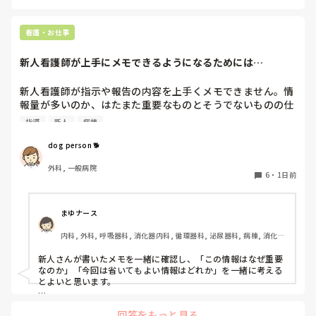
大学病院に在籍していると必ず異動があるため、永遠に眼科病
棟に居続けることは不可能なので、

看護・お仕事
異動の声がかかる前に眼科クリニックに転職しました。

そこから先は何か所か眼科クリニックを転々として今の職場に
新人看護師が上手にメモできるようになるためには…
至る、という感じです。
新人看護師が指示や報告の内容を上手くメモできません。情
報量が多いのか、はたまた重要なものとそうでないものの仕
分けができないのか…  肝心な事柄を逃してしまいます。何
指導
新人
病棟
かよい指導方法はないでしょうか？　出来るだけゆっくり指
示・報告するよう皆で努力しています。
dog person 🐕
外科, 一般病院
6
・
1日前
まゆナース
内科, 外科, 呼吸器科, 消化器内科, 循環器科, 泌尿器科, 病棟, 消化器
外科, 一般病院
新人さんが書いたメモを一緒に確認し、「この情報はなぜ重要
なのか」「今回は省いてもよい情報はどれか」を一緒に考える
とよいと思います。

ただ間違いを指摘するのではなく、患者さんの状態や報告の目
回答をもっと見る
的に照らして振り返ることで、重要度を判断する力が少しずつ