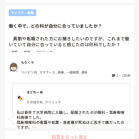
大丈夫、多分気づかれてないから。

大丈夫、大丈夫…。

キャリア・転職
こわい。つらい。

働く中で、どの科が自分に合っていましたか？
私はまだここにいた。

　異動や転職された方にお聞きしたいのですが、これまで働
抜け出せてなかったんだ。
いていて自分に合っていると感じたのは何科でしたか？

また、どんなところが合っていると感じましたか？

復職
異動
クリニック
私はこれまで脳神経外科、リハビリ科、透析室と経験しまし
もちくろ
たが、どこもしっくり来なくて悩んでいます…。次回の転職
リハビリ科, ママナース, 病棟, 一般病院, 透析
の参考にさせていただきたいです😭
1
・
1日前
まどれーぬ
その他の科, クリニック
私は新卒で大学病院に入職し、配属されたのが眼科・耳鼻咽喉
科病棟でした。

耳鼻咽喉科の看護や処置・患者層が死ぬほど苦手で嫌だったの
ですが、

眼科は自分に合っていて好きだったので、そこからずーっと眼
回答をもっと見る
科で働いています。
