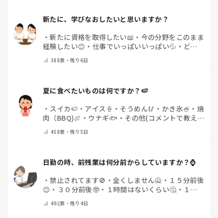
新たに、学びなおしたいと思いますか？
・
新たに資格を取得したい📖
・
今の分野をこのまま
経験したい😊
・
仕事でいっぱいいっぱい💦
・
どん
な自分になりたいか探し中🧐
・
その他（コメントで
388
票・
残り6日
教えてください）
夏に食べたいものは何ですか？🍉
・
スイカ🍉
・
アイス🍦
・
そうめん🥢
・
かき氷🍧
・
焼
肉（BBQ)🍖
・
ウナギ🐟
・
その他(コメントで教え
てください)
458
票・
残り5日
日勤の時、前残業は何分前からしていますか？⌚
・
禁止されてます🚫
・
全くしません🙅
・
１５分前後
😊
・
３０分前後🤓
・
１時間はないくらい🤔
・
１時
間以上…😨
・
その他（コメントで教えて下さい）
492
票・
残り4日