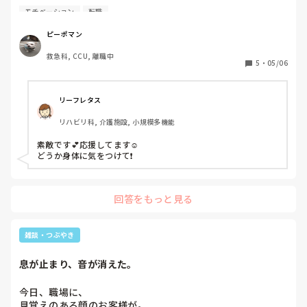
を有する救命士とはいえ、救命士としてはまだ活動できず、
モチベーション
転職
救急車運転手としてとりあえず1ヶ月持ちました。道は分か
らねえし、隊長はうるさいし…でも私のようなリサイクル品
ピーポマン
を育てようとしているのでありがたく思います。秋までに救
救急科, CCU, 離職中
命士として活動し認定気管挿管と認定薬剤投与資格を復活さ
5
・
05/06
せて活動したいと思ってます。ただ今は病の人や怪我人の方
に寄り添って声をかけることに管理職ではできなかっので喜
びを感じています。そんなわけでピーポーマン復活なのであ
リーフレタス
ります。運転下手なので道を譲ってくださいね〜皆さん〜
リハビリ科, 介護施設, 小規模多機能
素敵です💕応援してます☺️

どうか身体に気をつけて❗
回答をもっと見る
雑談・つぶやき
息が止まり、音が消えた。
今日、職場に、

見覚えのある顔のお客様が。
