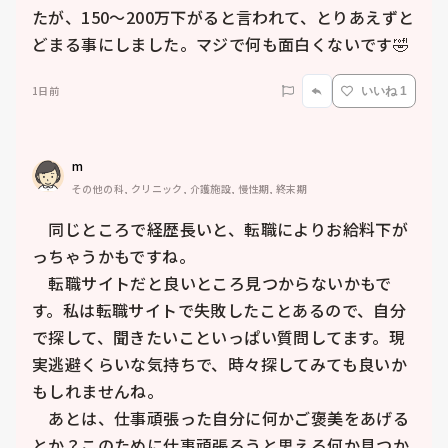
たが、150〜200万下がると言われて、とりあえずと
どまる事にしました。マジで何も面白くないです🤣
1日前
いいね 1
m
その他の科, クリニック, 介護施設, 慢性期, 終末期
　同じところで経歴長いと、転職によりお給料下が
っちゃうかもですね。

　転職サイトだと良いところ見つからないかもで
す。私は転職サイトで失敗したことあるので、自分
で探して、聞きたいこといっぱい質問してます。現
実逃避くらいな気持ちで、時々探してみても良いか
もしれませんね。

　あとは、仕事頑張った自分に何かご褒美をあげる
とか？このために仕事頑張ろうと思える何か見つか