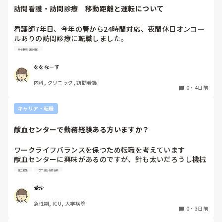
訪問看護・訪問診療　移動距離と運転について
看護師7年目、今年の春から24時間対応、夜間休日オンコー
ルありの訪問診療に転職しました。

元々就活の際にはエリアは片道30分程度と聞いておりここま
訪問看護
で働いてきましたが、もう少しで片道1時間以上かかる市外
の田舎にまで患者を受け入れる予定と。

なななーす
日頃から運転しているとは言っても、深夜帯や冬道で訪問に
内科, クリニック, 訪問看護
行くのはかなり不安で親からも止められています。

0
・
4日前
これって当たり前なんでしょうか？また同じような境遇の方
はどのような方法を取られているんでしょうか？
キャリア・転職
献血センターで勤務経験ある方いますか？
ワークライフバランスを保つため転職を考えています

献血センターに興味があるのですが、針も太いだろうし機械
操作あるしイメージが湧きません

転職
正看護師
経験ある方いましたら、特別なスキルが必要かや働きやすさ
など教えていただきたいです！
愛沙
急性期, ICU, 大学病院
0
・
3日前