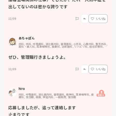
出してないのは密かな誇りです
12/09
いいね
あちゃぽん
内科, 外科, 呼吸器科, 消化器内科, 循環器科, 小児科, 心療内科, 整形外科, 
産科・婦人科, 耳鼻咽喉科, 皮膚科, 泌尿器科, リハビリ科, 総合診療科, 救
急科, 超急性期, ICU, CCU, HCU, その他の科, ママナース, 外来, 神経内
科, 脳神経外科, NICU, 消化器外科, 一般病院, 慢性期, 回復期, 終末期, オ
ペ室, 透析, 検診・健診
ぜひ、管理職行きましょうよ。
12/09
いいね
hiro
内科, 呼吸器科, 消化器内科, 循環器科, 精神科, 耳鼻咽喉科, 皮
質問主
膚科, 急性期, 病棟, 神経内科, 一般病院, 慢性期
応募しましたが、追って連絡します

止まりです