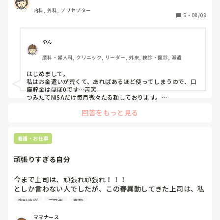
自分は苦手だということが重々わかっていたのと、

一人暮らしの方、貯金いくらぐらいですか？

眼科看護が好きになっていたということもあり、

内科, 外科, プリセプター
私は今アラサーですが、200万円ほどです。
5
・
08/08
苦手を克服するより得意を伸ばす方向に舵を切ることにしまし
た。

異動の声がかかる前に眼科クリニックに転職することにしたん
です。

ゆん
それが6年目（28歳）のときでした。

産科・婦人科, クリニック, リーダー, 外来, 検診・健診, 派遣
30歳から現在（45歳）までずっと眼科クリニックで働いていま
す。

はじめまして。

私はお金遣いが荒くて、あればあるほど使ってしまうので、口
整形外科での経験を強みとしてクリニックに転職するというの
座貯金はほぼ0です…苦笑

も手かと思います。

つみたてNISAだけ毎月微々たる額しております。

ただ、将来のキャリアを考えて整形以外で働けないというのは
どうだろうと思われるのであれば、

回答をもっと見る
アラサー一人暮らしです。

今のうちに色々と経験を積んだほうが良いかもしれませんね。
一人暮らしだとなかなか貯金難しいですよね。でも200万ある
だけでもすごい！と思ってしまうの私がいるのでご安心下さ
い…！笑
看護・お仕事
頑張りすぎる自分
今まで上司は、頑張れ頑張れ！！！

としか言わない人でしたが、この春異動してきた上司は、私
が車で片道１時間かけて通勤し子育てを夫婦で頑張ってやっ
夜勤専従
二交代
異動
ている。二交替夜勤を月に4回している。夏季休暇は夜勤専
従を希望していると面談で話すと 無理しないでねと声かけ
ママナース