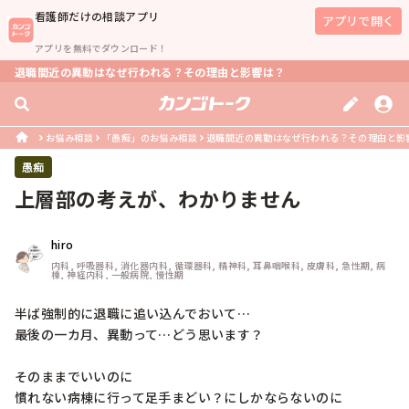
看護師
だけの相談アプリ
アプリで開く
アプリを無料でダウンロード！
退職間近の異動はなぜ行われる？その理由と影響は？
お悩み相談
「愚痴」のお悩み相談
退職間近の異動はなぜ行われる？その理由と影
愚痴
上層部の考えが、わかりません
hiro
内科, 呼吸器科, 消化器内科, 循環器科, 精神科, 耳鼻咽喉科, 皮膚科, 急性期, 病
棟, 神経内科, 一般病院, 慢性期
半ば強制的に退職に追い込んでおいて…

最後の一カ月、異動って…どう思います？

そのままでいいのに

慣れない病棟に行って足手まどい？にしかならないのに
