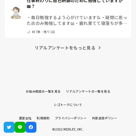
仕事終わりに自己研鑽のために勉強していますか
📖？
・
毎日勉強するよう心がけています📝
・
疑問に思っ
た点のみ勉強してます📖
・
疲れ果てて寝落ちが多い
なぁ…😅
・
休日にまとめてやりますっ❕
・
その他
487
票・
残り1日
（コメントで教えてください）
リアルアンケートをもっと見る
お悩み相談の一覧を見る
リアルアンケートの一覧を見る
シゴトークについて
運営会社
利用規約
プライバシーポリシー
外部送信ポリシー
©2022 MEDLEY, INC.