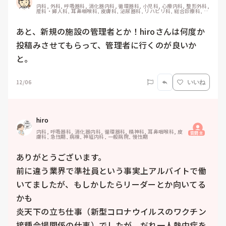
内科, 外科, 呼吸器科, 消化器内科, 循環器科, 小児科, 心療内科, 整形外科, 
産科・婦人科, 耳鼻咽喉科, 皮膚科, 泌尿器科, リハビリ科, 総合診療科, 救
急科, 超急性期, ICU, CCU, HCU, その他の科, ママナース, 外来, 神経内
科, 脳神経外科, NICU, 消化器外科, 一般病院, 慢性期, 回復期, 終末期, オ
ペ室, 透析, 検診・健診
あと、新規の施設の管理者とか！hiroさんは何度か
投稿みさせてもらって、管理者に行くのが良いか
と。
12/06
いいね
hiro
内科, 呼吸器科, 消化器内科, 循環器科, 精神科, 耳鼻咽喉科, 皮
質問主
膚科, 急性期, 病棟, 神経内科, 一般病院, 慢性期
ありがとうございます。

前に違う業界で準社員という事実上アルバイトで働
いてましたが、もしかしたらリーダーとか向いてる
かも

炎天下の立ち仕事（新型コロナウイルスのワクチン
接種会場関係の仕事）でしたが、だれ一人熱中症を