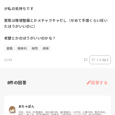
が私の気持ちです

実態は環境整備とかメチャクチャだし（せめて手摺くらい拭い
たほうがいいのに）

老健とかのほうがいいのかな？
異動
精神科
病院
病棟
11/29
いいね 1
8
件の回答
回答する
あちゃぽん
内科, 外科, 呼吸器科, 消化器内科, 循環器科, 小児科, 心療内科, 整形外科, 
産科・婦人科, 耳鼻咽喉科, 皮膚科, 泌尿器科, リハビリ科, 総合診療科, 救