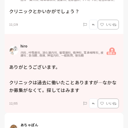
急科, 超急性期, ICU, CCU, HCU, その他の科, ママナース, 外来, 神経内
科, 脳神経外科, NICU, 消化器外科, 一般病院, 慢性期, 回復期, 終末期, オ
ペ室, 透析, 検診・健診
クリニックとかいかがでしょう？
11/29
いいね
hiro
内科, 呼吸器科, 消化器内科, 循環器科, 精神科, 耳鼻咽喉科, 皮
質問主
膚科, 急性期, 病棟, 神経内科, 一般病院, 慢性期
ありがとうございます。

クリニックは過去に働いたことありますが…なかな
か募集がなくて。探してはみます
12/05
いいね
あちゃぽん