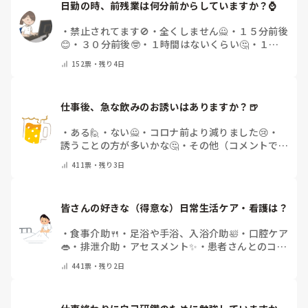
日勤の時、前残業は何分前からしていますか？⌚
・
禁止されてます🚫
・
全くしません🙅
・
１５分前後
😊
・
３０分前後🤓
・
１時間はないくらい🤔
・
１時
間以上…😨
・
その他（コメントで教えて下さい）
152
票・
残り4日
仕事後、急な飲みのお誘いはありますか？🍺
・
ある🙋
・
ない🙅
・
コロナ前より減りました😢
・
誘うことの方が多いかな🤔
・
その他（コメントで教
えてください）
411
票・
残り3日
皆さんの好きな（得意な）日常生活ケア・看護は？
・
食事介助🍴
・
足浴や手浴、入浴介助🛀
・
口腔ケア
👄
・
排泄介助・アセスメント✨
・
患者さんとのコミ
ュニケーション😊
・
特にない
・
その他（コメント
441
票・
残り2日
で教えてください）