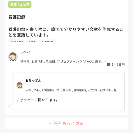
看護・お仕事
看護記録
看護記録を書く際に、簡潔で分かりやすい文章を作成するこ
とを意識しています。

しかし忙しい日は、必要な情報を漏れなく記録することとの
看護記録
記録
正看護師
バランスが難しいと感じています。

皆さんは看護記録を効率よく作成するために工夫しているこ
しんRN
とはありますか。
精神科, 心療内科, 急性期, プリセプター, パパナース, 病棟, 老
1
・
3日前
健施設, リーダー, 慢性期, 派遣
あちゃぽん
内科, 外科, 呼吸器科, 消化器内科, 循環器科, 小児科, 心療内科, 整形
外科, 産科・婦人科, 耳鼻咽喉科, 皮膚科, 泌尿器科, リハビリ科, 総
合診療科, 救急科, 超急性期, ICU, CCU, HCU, その他の科, ママナー
チャッピーに聞いてます。
ス, 外来, 神経内科, 脳神経外科, NICU, 消化器外科, 一般病院, 慢性
期, 回復期, 終末期, オペ室, 透析, 検診・健診
回答をもっと見る