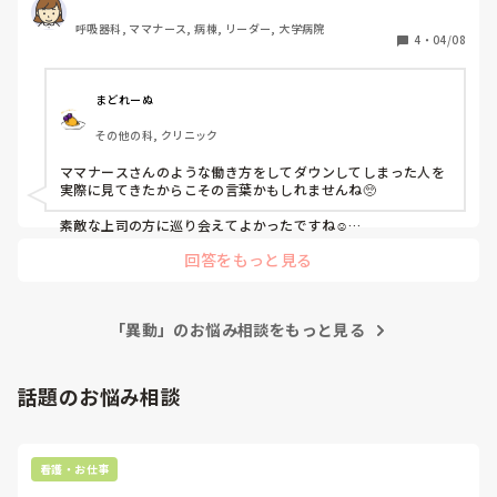
てくれました。そうやって自分でどうにかしようしようと頑
呼吸器科, ママナース, 病棟, リーダー, 大学病院
張ってやる子ほど限界までしてダウンするよ？とねぎらって
4
・
04/08
くれました。今までそんな言葉言ってくれる人なんていませ
んでした。頑張るのが当たり前だと思っているし、それが普
通だと思っていましたが…

まどれーぬ
その他の科, クリニック
ママナースさんのような働き方をしてダウンしてしまった人を
実際に見てきたからこその言葉かもしれませんね🥺

素敵な上司の方に巡り会えてよかったですね☺️

回答をもっと見る
頑張ってる人って自分では気づかないというか、

ダウンして初めて気づくことが多いと思うんです🥺

鬱を罹患してしまう人とかまさにそうかなぁと。

みんな真面目で一生懸命な頑張り屋さんです🥺

「異動」のお悩み相談をもっと見る
側から見て、働き方が心配・頑張り過ぎだよと言ってくれる方
がいるのであれば、

その人の言葉を大事にした方が良いのかもしれませんね(｡•́ᴗ•̀｡)
話題のお悩み相談
看護・お仕事