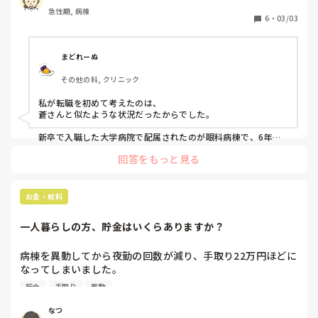
きか、今できることを活かせるところに転職するか迷ってい
急性期, 病棟
ます。

6
・
03/03
みなさんは転職を考えるのはどんな時ですか？
まどれーぬ
その他の科, クリニック
私が転職を初めて考えたのは、

蒼さんと似たような状況だったからでした。

新卒で入職した大学病院で配属されたのが眼科病棟で、6年目
まで所属していました。

回答をもっと見る
耳鼻科・整形・緩和ケア科が入っていた時期もちらほらありま
したが長期的ではなく、

基本は眼科単科みたいなものでした。

お金・給料
4年目まではプリセプターの役割を与えられたりしていたの
で、まだ異動は大丈夫だろうと思っていたのですが、

一人暮らしの方、貯金はいくらありますか？
翌年あたりにはそろそろ声がかかりそうだなと怯えていまし
た。

急変対応や重症患者は滅多にいない病棟なので、

病棟を異動してから夜勤の回数が減り、手取り22万円ほどに
それが私の弱点であることがわかっていたためです。

なってしまいました。

大学からずっと一人暮らしなのですが、これでは貯金ができ
蒼さんのおっしゃる通り、経験しないとできるようにならない
貯金
手取り
異動
ません、、、

というのは私もわかっていたんですけど、

耳鼻科・整形・緩和ケア科での急変対応や重症患者を看るのが
なつ