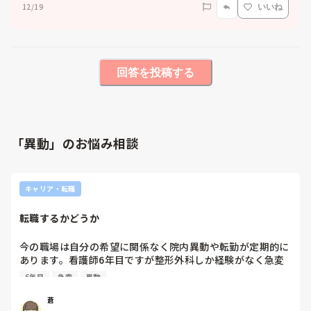
12/19
いいね
回答を投稿する
「異動」のお悩み相談
キャリア・転職
転職するかどうか
今の職場は自分の希望に関係なく院内異動や転勤が定期的に
あります。看護師6年目ですが整形外科しか経験がなく急変
時対応や重症患者さんへの対応に全く自信がありません。

6年目
急変
異動
経験しなければできるようにならないのもわかっているので
すが、不安が大きくこのまま時期が来て異動するのを待つべ
蒼