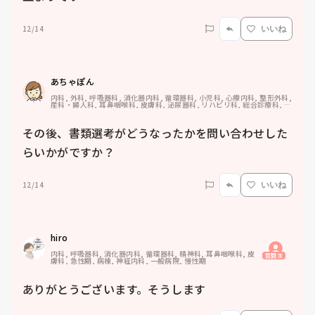
12/14
いいね
あちゃぽん
内科, 外科, 呼吸器科, 消化器内科, 循環器科, 小児科, 心療内科, 整形外科, 
産科・婦人科, 耳鼻咽喉科, 皮膚科, 泌尿器科, リハビリ科, 総合診療科, 救
急科, 超急性期, ICU, CCU, HCU, その他の科, ママナース, 外来, 神経内
科, 脳神経外科, NICU, 消化器外科, 一般病院, 慢性期, 回復期, 終末期, オ
ペ室, 透析, 検診・健診
その後、書類選考がどうなったかを問い合わせした
らいかがですか？
12/14
いいね
hiro
内科, 呼吸器科, 消化器内科, 循環器科, 精神科, 耳鼻咽喉科, 皮
質問主
膚科, 急性期, 病棟, 神経内科, 一般病院, 慢性期
ありがとうございます。そうします