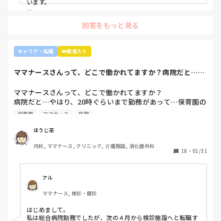
りないから育てる余裕が足りない。前向きに捉えて看護師は
います。

いろんな働き方あるよ』と部署は決まってませんが、異動確
上司がどのような気持ちで提案されたかは分かりませんが、ケ
定となりました。

回答をもっと見る
アややることが多くて忙しくても、人間関係は良好でも、どう
しても自分に合わない部署や病院ってあるかと思います。

インシデントを多発したことや情報収集ができていなかった
り、看護のつながりが無かったことは自分でも反省していま
外来や検診センターは、また病棟とは全然違う業務になるの
キャリア・転職
👑殿堂入り
すし、今後成長させていきたいなと思っています。

で、病棟での臨床経験を積みたい気持ちがあるのであれば、ご
ですが、ここまで頑に病棟勤務を否定されて正直納得出来て
自身に合った病棟への異動か転職がいいのではないかなと…大
ママナースさんって、どこで働かれてますか？病院だと…や
きな病院だとどうしても異動で行きたくない場所に行かされて
いないです。

はり、20時ぐら...
しまうものですが(>_<)

他の先輩にも何人か相談しましたが『ぶっちゃけそこまです
ママナースさんって、どこで働かれてますか？

るかな？』『自分ならそこまでされたら辞めるよ』とのこ
病院も規模やいろいろ取り組んでいることが違うので、探して
病院だと…やはり、20時ぐらいまで勤務があって…保育園の
と。

みるとおもしろいですよ。ただ、転職するなら3年は基礎をつ
お迎えが間に合わないことが多くて…

師長さんの言ってることも確かに理解できますが

けてもいいのかなと思います。中途採用は即戦力を期待されま
保育園
ママナース
病院
みなさんの意見聞かせていただきたいです！
す。
私も、正直あまり健診センターや外来にはあまり魅力を感じ
てないですし、病棟での臨床経験を積んで学んでいきたいと
ほうじ茶
気持ちがあります。

内科, ママナース, クリニック, 介護施設, 消化器外科
・転職する

18
・
01/31
・とりあえず外来や健診センターで我慢する

アル
ママナース, 検診・健診
はじめまして。

私は総合病院勤務でしたが、次の４月から検診施設へと転職す