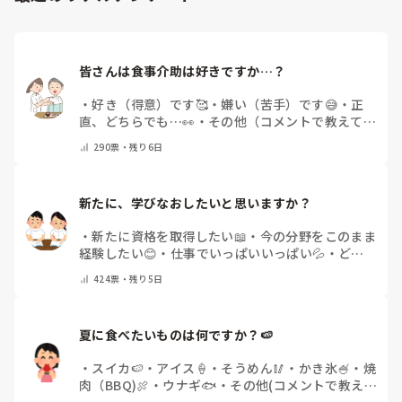
皆さんは食事介助は好きですか…？
・
好き（得意）です🥰
・
嫌い（苦手）です😅
・
正
直、どちらでも…👀
・
その他（コメントで教えてく
ださい）
290
票・
残り6日
新たに、学びなおしたいと思いますか？
・
新たに資格を取得したい📖
・
今の分野をこのまま
経験したい😊
・
仕事でいっぱいいっぱい💦
・
どん
な自分になりたいか探し中🧐
・
その他（コメントで
424
票・
残り5日
教えてください）
夏に食べたいものは何ですか？🍉
・
スイカ🍉
・
アイス🍦
・
そうめん🥢
・
かき氷🍧
・
焼
肉（BBQ)🍖
・
ウナギ🐟
・
その他(コメントで教え
てください)