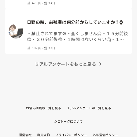
473
票・
残り4日
日勤の時、前残業は何分前からしていますか？⌚
・
禁止されてます🚫
・
全くしません🙅
・
１５分前後
😊
・
３０分前後🤓
・
１時間はないくらい🤔
・
１時
間以上…😨
・
その他（コメントで教えて下さい）
502
票・
残り3日
リアルアンケートをもっと見る
お悩み相談の一覧を見る
リアルアンケートの一覧を見る
シゴトークについて
運営会社
利用規約
プライバシーポリシー
外部送信ポリシー