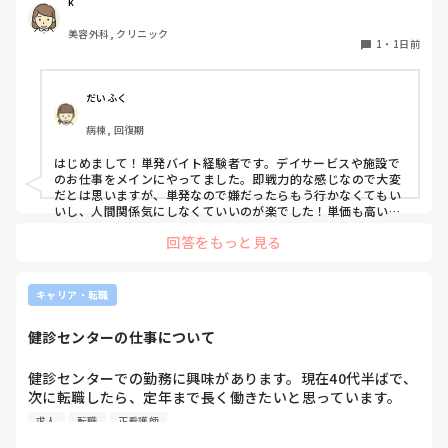
ような雰囲気なのか知りたいです。
k
美容外科, クリニック
1
・
1日前
だいふく
病棟, 回復期
はじめまして！単発バイト経験者です。デイサービスや施設で
のお仕事をメインにやってました。即戦力的な感じなので大変
だとは思いますが、単発なので嫌だったらもう行かなくてもい
いし、人間関係気にしなくていいのが楽でした！単価も高いで
すし私には合ってたかなと思います。ただ、自分の行きたい日
回答をもっと見る
にちに空きがあるか分からないのでそこは難点ですかね。
キャリア・転職
健診センターの仕事について
健診センターでの勤務に興味があります。現在40代半ばで、
次に転職したら、定年まで長く働きたいと思っています。

健診センターは比較的人気があるので、あまり空きがないと
求人
転職
正看護師
聞きます。
