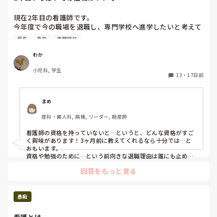
現在2年目の看護師です。

今年度で今の職場を退職し、専門学校へ進学したいと考えて
います。

部長
免許
専門学校
看護師の免許を持っていないと受験が出来ない学校(資格)で
す。

わか
師長やスタッフにどのように伝えるか迷っています🥲

小児科, 学生
13
・
17日前
今の予定では

①職場に伝えずに受験を受ける

②合格発表が終わったら師長へ報告

まめ
③看護部長へ報告

産科・婦人科, 病棟, リーダー, 助産師
④スタッフ全員へ報告　です。

看護師の資格を持っていないと…というと、どんな資格がすご
きっと人員不足なので、私のような新人でも「〇〇を受験す
く興味があります！3ヶ月前に教えてくれるなら十分では…と
る予定なので退職したいです」と伝えても引き止められると
おもいます。

思います😭

資格や勉強のために…という前向きな退職理由は誰にも止める
権利はありません。就業規則に退職の場合はいつまでに言うな
なので、受験結果が確定してから報告したいです。

回答をもっと見る
どの規定があるか確認すると気が楽になるかも。どこも人手不
3ヶ月前に報告する予定です。

足で、引き止められるかもしれませんが、目標のためだもの、
このようなやり方は陰湿でしょうか、また退職届などは書く
がんばってー！
必要があるのでしょうか？

愚痴