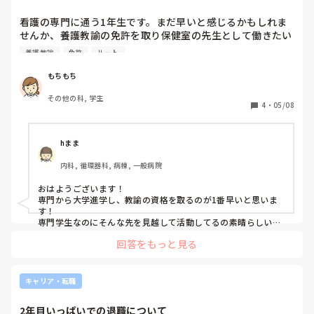
看護の専門に通う1年生です。まだ早いと感じるかもしれま
せんか、養護教諭の免許を取り保健室の先生として働きたい
という考えが出てきました、、。

養護教諭
免許
ルート
調べてもよく分からないのでどういうルートが1番現実的か
教えて頂きたいです。1年で取れる所は家からも遠い他県ば
もちもち
かりで困ってます。学校をやめて大学に通い直すべきなので
その他の科, 学生
しょうか。。。

4
・
05/08
実際に専門から養護教諭の免許を取られた方はいらっしゃい
ますか？💧‬
hまま
内科, 循環器科, 病棟, 一般病院
おはようございます！

専門から大学進学し、教諭の資格を取るのが1番早いと思いま
す！

専門学生なのにそんな先を見越して活動してるの素晴らしいで
すね！
回答をもっと見る
キャリア・転職
2年目いっぱいでの退職について