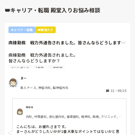
それはもはや看護学校での基礎の教え。

臨床はそんなこと言ってらんねー！

👑キャリア・転職 殿堂入りお悩み相談
ですよね！！
キャリア・転職
👑殿堂入り
病棟勤務　戦力外通告されました。皆さんならどうします
か？2年目です。1...
病棟勤務　戦力外通告されました。

皆さんならどうしますか？

2年目です。1年目はゆるい部署にいましたが、人間関係が原
インシデント
2年目
一般病棟
因で2年目から脳外科・神経内科に異動しました。異動して
からの人間関係は良好です。

まー
ですが、異動してから薬剤に関するインシデントを4件ほど
新人ナース, 神経内科, 脳神経外科
起こし、優先順位や多重課題ができていないのでは？という
22
・
09/25
方が浮き彫りになり師長や主任に『複数受け持ち任せられな
い』『一人を持って看護のつながりを持って』ということで
受け持ち1人になりました。

moo
複数受け持ちに戻るよう、1ヶ月間1年目のように勉強したり
内科, 呼吸器科, 消化器内科, 循環器科, 精神科, 病棟, クリニック, リ
と業務に臨んできました。

ーダー, 外来, 一般病院, 大学病院, 慢性期, 透析
そして最近師長さんに『君は病棟勤務よりも外来とか健診セ
こんにちは、お疲れさまです。

ンターとかのほうがいいのでは？ウチの部署もスタッフが足
まーさんがどうしたいかが1番大事なポイントではないかと思