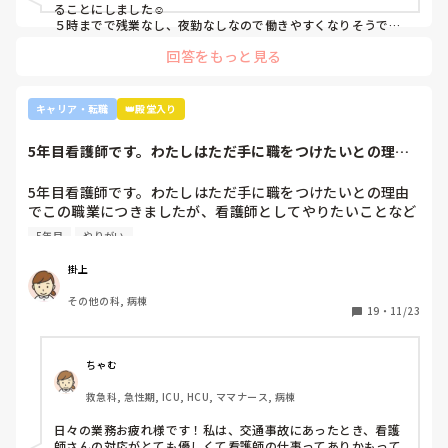
ることにしました☺️

５時までで残業なし、夜勤なしなので働きやすくなりそうです
☺️お子さん小さいと悩みますよね😢
回答をもっと見る
キャリア・転職
👑殿堂入り
5年目看護師です。わたしはただ手に職をつけたいとの理由
でこの職業につき...
5年目看護師です。わたしはただ手に職をつけたいとの理由
でこの職業につきましたが、看護師としてやりたいことなど
あまり考えたことがなく、ただ言われたことをやっているよ
5年目
やりがい
うな日々に感じます。目標ややりがいもなく、"業務"として
続けてしまっています。

掛上
みなさんはどういったきっかけで看護師を目指したり、今の
その他の科, 病棟
科についていたりしますか？

19
・
11/23
そもそもこんなこと考えながら仕事してるのも変ですかね…
笑
ちゃむ
救急科, 急性期, ICU, HCU, ママナース, 病棟
日々の業務お疲れ様です！私は、交通事故にあったとき、看護
師さんの対応がとても優しくて看護師の仕事ってありかもって