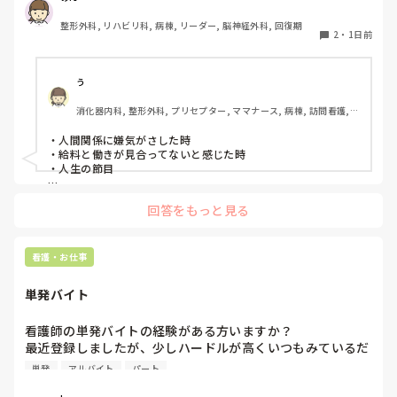
整形外科, リハビリ科, 病棟, リーダー, 脳神経外科, 回復期
2
・
1日前
う
消化器内科, 整形外科, プリセプター, ママナース, 病棟, 訪問看護, 
リーダー, 消化器外科, 一般病院
・人間関係に嫌気がさした時

・給料と働きが見合ってないと感じた時

・人生の節目

回答をもっと見る
看護・お仕事
単発バイト
看護師の単発バイトの経験がある方いますか？

最近登録しましたが、少しハードルが高くいつもみているだ
けです。

単発
アルバイト
パート
1度行ってもういいかなと言っている知り合いもいて、どの