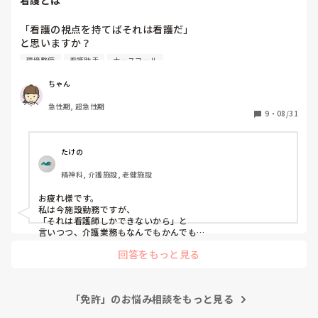
看護とは
「看護の視点を持てばそれは看護だ」

と思いますか？

環境整備
看護助手
ナースコール
私はそう思いません。

ちゃん
看護師の資格がなくても環境整備もオムツ交換もできます。

急性期, 超急性期
ナースコールだって、あれ拾え〜スマホの使い方教えろ〜だ
9
・
08/31
とかのために看護師免許とったつもりはない！

医療行為以外のことや看護師の資格が無くてもできることは
たけの
看護助手さんにして頂きたい。

精神科, 介護施設, 老健施設
書類のコピーも事務さんにやって頂きたい。

お疲れ様です。

看護って一体何なんですか？😭

私は今施設勤務ですが、

「それは看護師しかできないから」と

看護の視点を持てば看護だなんて、そんなこと言ってたらい
言いつつ、介護業務もなんでもかんでも

看護師がさせられてます。

つまで経っても仕事は減らない！！

回答をもっと見る
じゃあ看護師しかできへん業務はするから

看護師って業務は簡単に増やすくせに

その間に無免許業務をしてくれよ！

減らす努力しないの本気で謎なんですけど！！笑
ってなってます。

「免許」のお悩み相談をもっと見る
確かに環境整備もおしめ交換も

看護師として必要な事だとは思いますが、
