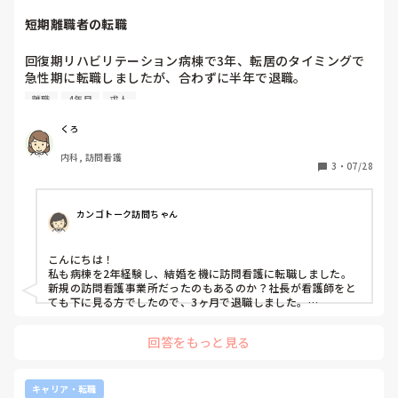
短期離職者の転職
回復期リハビリテーション病棟で3年、転居のタイミングで
急性期に転職しましたが、合わずに半年で退職。

地域医療に興味があり、訪問看護に転職しましたが、経営方
離職
4年目
求人
針に不信感があり半年で退職に至りました。

私と同じように短期間で離職されている方はいらっしゃいま
くろ
すか？

内科, 訪問看護
また、短期間で離職後転職に不利だと感じた方はいらっしゃ
3
・
07/28
いますか？どのように転職活動を乗り越えたか教えて頂きた
いです。
カンゴトーク訪問ちゃん
こんにちは！

私も病棟を2年経験し、結婚を機に訪問看護に転職しました。

新規の訪問看護事業所だったのもあるのか？社長が看護師をと
ても下に見る方でしたので、3ヶ月で退職しました。

その後すぐに就職活動をしました。どこも人手不足なのか？不
利と感じたことはなかったです。

回答をもっと見る
短期離職が続いたので、長く勤めたいと思い信頼できる看護師
の先輩が勤めている事業所に転職することとしました。

参考になるかわかりませんが、、

キャリア・転職