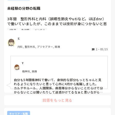
応援しています！
未経験の分野の転職
3年間　整形外科と内科（誤嚥性肺炎やutiなど。ほぼdnr）
で働いていましたが、このままでは技術が身につかないと思
い今年度から消化器の急性期病棟で働き始めました。ルール
4年目
急性期
メンタル
も違い、分からないことも多く自分は4年目なのになにもで
きないんだと思ってしまい辛いです。看護師向いてない。他
と
の職種になりたいと思ってしまいます。

内科, 整形外科, プリセプター, 病棟
同じ様な経験をしたことがある方どの様に乗り越えたか話を
2
・
05/15
聞きたいです。
Y
精神科, 病棟
自分も5年間精神科で働いて、身体的な部分もっとちゃんと見
れるようになりたいと思って心外に4月から転職しました。

カルテやルール、人間関係、病態等分からないことだらけで分
からないとこは聞いたりして迷惑かけてるなぁと思いながら働
いてます。

回答をもっと見る
周りと比較して全然出来てなくてメンタルズタボロですが、入
職当初に比べたらましにはなってると思って自分を励ましなが
ら耐えてます。

自分も乗り越え方は全然分かりませんが、そのうち慣れて出来
キャリア・転職