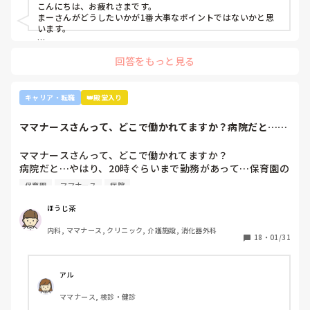
こんにちは、お疲れさまです。

ンターとかのほうがいいのでは？ウチの部署もスタッフが足
まーさんがどうしたいかが1番大事なポイントではないかと思
りないから育てる余裕が足りない。前向きに捉えて看護師は
います。

いろんな働き方あるよ』と部署は決まってませんが、異動確
上司がどのような気持ちで提案されたかは分かりませんが、ケ
定となりました。

回答をもっと見る
アややることが多くて忙しくても、人間関係は良好でも、どう
しても自分に合わない部署や病院ってあるかと思います。

インシデントを多発したことや情報収集ができていなかった
り、看護のつながりが無かったことは自分でも反省していま
外来や検診センターは、また病棟とは全然違う業務になるの
キャリア・転職
👑殿堂入り
すし、今後成長させていきたいなと思っています。

で、病棟での臨床経験を積みたい気持ちがあるのであれば、ご
ですが、ここまで頑に病棟勤務を否定されて正直納得出来て
自身に合った病棟への異動か転職がいいのではないかなと…大
ママナースさんって、どこで働かれてますか？病院だと…や
きな病院だとどうしても異動で行きたくない場所に行かされて
いないです。

はり、20時ぐら...
しまうものですが(>_<)

他の先輩にも何人か相談しましたが『ぶっちゃけそこまです
ママナースさんって、どこで働かれてますか？

るかな？』『自分ならそこまでされたら辞めるよ』とのこ
病院も規模やいろいろ取り組んでいることが違うので、探して
病院だと…やはり、20時ぐらいまで勤務があって…保育園の
と。

みるとおもしろいですよ。ただ、転職するなら3年は基礎をつ
お迎えが間に合わないことが多くて…

師長さんの言ってることも確かに理解できますが

けてもいいのかなと思います。中途採用は即戦力を期待されま
保育園
ママナース
病院
みなさんの意見聞かせていただきたいです！
す。
私も、正直あまり健診センターや外来にはあまり魅力を感じ
てないですし、病棟での臨床経験を積んで学んでいきたいと
ほうじ茶
気持ちがあります。

内科, ママナース, クリニック, 介護施設, 消化器外科
・転職する

18
・
01/31
・とりあえず外来や健診センターで我慢する

アル
ママナース, 検診・健診