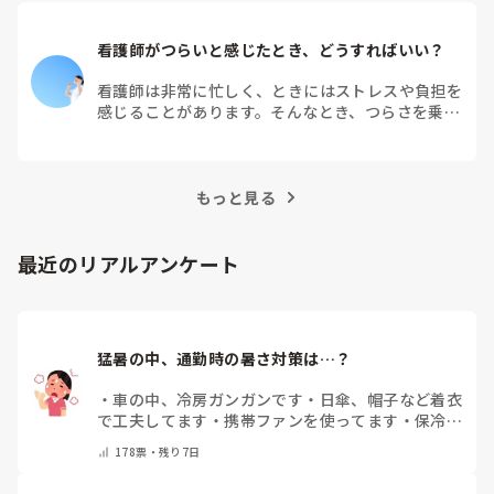
看護師がつらいと感じたとき、どうすればいい？
看護師は非常に忙しく、ときにはストレスや負担を
感じることがあります。そんなとき、つらさを乗り
越えるためにはどうすればよいでしょうか？この記
事では、看護師がつらさを感じたときの対処法や秘
訣を紹介します。
もっと見る
最近のリアルアンケート
猛暑の中、通勤時の暑さ対策は…？
・
車の中、冷房ガンガンです
・
日傘、帽子など着衣
で工夫してます
・
携帯ファンを使ってます
・
保冷剤
を持ち運んでいます
・
特に暑さ対策はしていませ
178
票・
残り7日
ん
・
その他（コメントで教えて下さい）