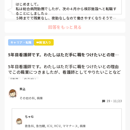
はじめまして。

私は総合病院勤務でしたが、次の４月から検診施設へと転職す
ることにしました☺️

５時までで残業なし、夜勤なしなので働きやすくなりそうです
☺️お子さん小さいと悩みますよね😢
回答をもっと見る
キャリア・転職
👑殿堂入り
5年目看護師です。わたしはただ手に職をつけたいとの理由
でこの職業につき...
5年目看護師です。わたしはただ手に職をつけたいとの理由
でこの職業につきましたが、看護師としてやりたいことなど
あまり考えたことがなく、ただ言われたことをやっているよ
5年目
やりがい
うな日々に感じます。目標ややりがいもなく、"業務"として
続けてしまっています。

掛上
みなさんはどういったきっかけで看護師を目指したり、今の
その他の科, 病棟
科についていたりしますか？

19
・
11/23
そもそもこんなこと考えながら仕事してるのも変ですかね…
笑
ちゃむ
救急科, 急性期, ICU, HCU, ママナース, 病棟