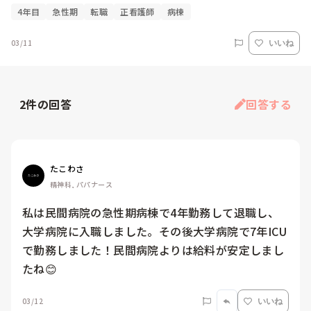
4年目
急性期
転職
正看護師
病棟
03/11
いいね
2
件の回答
回答する
たこわさ
精神科, パパナース
私は民間病院の急性期病棟で4年勤務して退職し、
大学病院に入職しました。その後大学病院で7年ICU
で勤務しました！民間病院よりは給料が安定しまし
たね😊
03/12
いいね