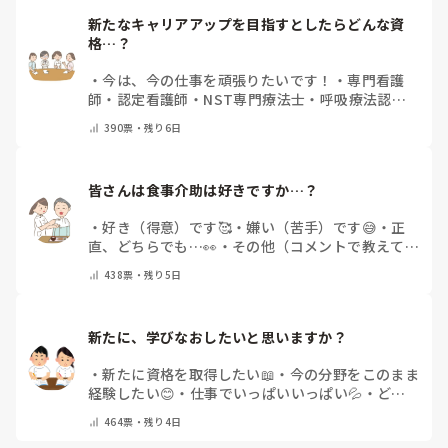
新たなキャリアアップを目指すとしたらどんな資
格…？
・
今は、今の仕事を頑張りたいです！
・
専門看護
師
・
認定看護師
・
NST専門療法士
・
呼吸療法認定
士
・
糖尿病療養指導士
・
認知症ケア専門士
・
消化器
390
票・
残り6日
内視鏡技師
・
その他(コメントで教えて下さい)
皆さんは食事介助は好きですか…？
・
好き（得意）です🥰
・
嫌い（苦手）です😅
・
正
直、どちらでも…👀
・
その他（コメントで教えてく
ださい）
438
票・
残り5日
新たに、学びなおしたいと思いますか？
・
新たに資格を取得したい📖
・
今の分野をこのまま
経験したい😊
・
仕事でいっぱいいっぱい💦
・
どん
な自分になりたいか探し中🧐
・
その他（コメントで
464
票・
残り4日
教えてください）