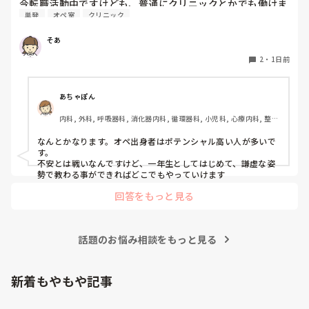
今転職活動中ですけども、普通にクリニックとかでも働けま
単発
オペ室
クリニック
すかね(考えてるところは、眼科や皮膚科あたりです)

そあ
もう一つ、単発のバイトもしたいのですがオペ室経験しかな
い人でも働けるようなところはありますかね。

2
・
1日前
病棟経験も一度もないので色々と不安でいっぱいです。
あちゃぽん
内科, 外科, 呼吸器科, 消化器内科, 循環器科, 小児科, 心療内科, 整形
外科, 産科・婦人科, 耳鼻咽喉科, 皮膚科, 泌尿器科, リハビリ科, 総
合診療科, 救急科, 超急性期, ICU, CCU, HCU, その他の科, ママナー
なんとかなります。オペ出身者はポテンシャル高い人が多いで
ス, 外来, 神経内科, 脳神経外科, NICU, 消化器外科, 一般病院, 慢性
す。

期, 回復期, 終末期, オペ室, 透析, 検診・健診
不安とは戦いなんですけど、一年生としてはじめて、謙虚な姿
勢で教わる事ができればどこでもやっていけます
回答をもっと見る
話題のお悩み相談をもっと見る
新着もやもや記事