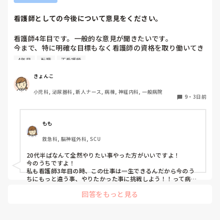
るようになると日々唱えながら働いてます。

同じような境遇の人がいて自分はほっとしました。
看護師としての今後について意見をください。
看護師4年目です。一般的な意見が聞きたいです。

今まで、特に明確な目標もなく看護師の資格を取り働いてき
ました。なんとなく急性期で看護師っぽく働きたいた思い急
4年目
転職
正看護師
性期へ2年ちょっと行き、働いてみたい病院があると産婦人
科へ転職し、今に至ります。業務内容は可もなく不可もなく
きょんこ
という感じですが、今後絶対にやりたくない業務内容が増え
小児科, 泌尿器科, 新人ナース, 病棟, 神経内科, 一般病院
てくることが決まってます。今後の人生を考えた時に、同じ
9
・
3日前
ようなつまらない毎日を送り続けるのはなんだか勿体なく感
じました。(給料は上がらないし、業務は嫌なものが増えて
くるし)今自分が何をしたいかを考えた時、挑戦したい分野
もも
があることに気がつきました。元々やりたいと決めたら突っ
救急科, 脳神経外科, SCU
走ってしまうタイプなのですが、やらないよりやって後悔な
方がいいのかなとも自分の中では思ってしまいます。やりた
20代半ばなんて全然やりたい事やった方がいいですよ！

いことは、専門学校に2年は通う必要があります。現在20代
今のうちですよ！

半ばです。看護師としての安定を取るか、自分の気持ちを優
私も看護師3年目の時、この仕事は一生できるんだから今のう
先し挑戦してみるか、皆さんの意見を参考にしたいです。
ちにもっと違う事、やりたかった事に挑戦しよう！！って病院
やめて2年くらい全く違う仕事してた時あります。とはいえ看
回答をもっと見る
護師の仕事も好きだし金銭面の事もあり😅結局戻りましたが、
やってよかったと今でも思っています。

自分の選択に反省する事はあっても後悔はしたくない！！と、
思いませんか？やりたい事があるなら挑戦した方がいいと思い