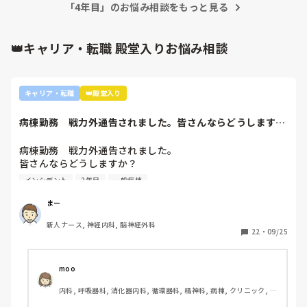
「4年目」のお悩み相談をもっと見る
ます。頑張ってください！！
👑キャリア・転職 殿堂入りお悩み相談
キャリア・転職
👑殿堂入り
病棟勤務　戦力外通告されました。皆さんならどうします
か？2年目です。1...
病棟勤務　戦力外通告されました。

皆さんならどうしますか？

2年目です。1年目はゆるい部署にいましたが、人間関係が原
インシデント
2年目
一般病棟
因で2年目から脳外科・神経内科に異動しました。異動して
からの人間関係は良好です。

まー
ですが、異動してから薬剤に関するインシデントを4件ほど
新人ナース, 神経内科, 脳神経外科
起こし、優先順位や多重課題ができていないのでは？という
22
・
09/25
方が浮き彫りになり師長や主任に『複数受け持ち任せられな
い』『一人を持って看護のつながりを持って』ということで
受け持ち1人になりました。

moo
複数受け持ちに戻るよう、1ヶ月間1年目のように勉強したり
内科, 呼吸器科, 消化器内科, 循環器科, 精神科, 病棟, クリニック, リ
と業務に臨んできました。

ーダー, 外来, 一般病院, 大学病院, 慢性期, 透析
そして最近師長さんに『君は病棟勤務よりも外来とか健診セ