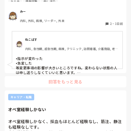
カルテ
情報収集
申し送り
そのため、十分な情報収集が困難になり、前勤務者がしっか
りと記録に残していない場合はとても困ることが増えまし
みー
た。申し送り自体は存在していますが、後残業もなくす風潮
内科, 外科, 病棟, リーダー, 外来
で、5分以内で終わるように、と言われています。

2
・
1日前
人にもよるのですが、端的な申し送りのためにこれだけは知
っておきたい内容は何ですか？？
ねこばす
内科, 急性期, 超急性期, 病棟, クリニック, 訪問看護, 介護施設, 老健
施設, リーダー, 神経内科, 脳神経外科, 一般病院, 慢性期, 回復期, 終
末期, 透析, 保育園・学校, SCU, 派遣, 小規模多機能, 看護多機能
•指示が変わった

•急変した

等変更事項の影響が大きいところですね。変わらない状態の人
は申し送りしなくていいと思います。

絶対伝えたいけど長文で記録には残せない時は時間がある時は
回答をもっと見る
Wordで文章を作って渡してました。
キャリア・転職
オペ室経験しかない
オペ室経験しかなく、採血もほとんど経験なし、筋注、静注
も経験なしです。
