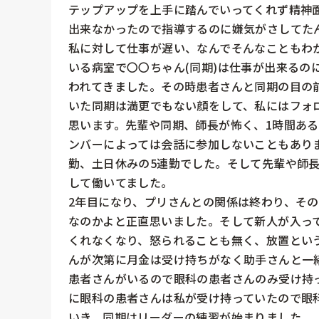
テップアップを上手に踏んでいってくれず精神
出来なかったので指導するのに嫌気がさしてた
私に対して仕事が遅い、なんでそんなこともわ
いる病室で〇〇ちゃん(同期)は仕事が出来るの
われてきました。その時患者さんと同期の目の
いた同期は満更でもない顔をして、私にはフォ
思います。先輩や同期、師長が怖く、1時間ある
ンバーによっては会話に参加しないこともあり
勤、土日休みの5連勤でした。そして先輩や師
して働いてました。

2年目になり、プリさんとの関係は終わり、そ
なのかよと正直思いました。そして新人が入っ
くれなくなり、怒られることも無く、放置とい
んが次第に月金は受け持ちがなく助手さんと一
患者さんがいるので眼科の患者さんのみ受け持っ
に眼科の患者さんは私が受け持っていたので眼
いき、同期はリーダーの練習が始まりました。
