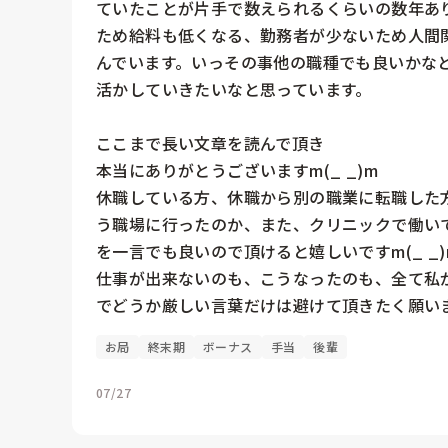
ていたことが片手で数えられるくらいの数年あ
ため給料も低くなる、勤務者が少ないため人間
んでいます。いっその事他の職種でも良いかな
活かしていきたいなと思っています。

ここまで長い文章を読んで頂き

本当にありがとうございますm(_ _)m

休職している方、休職から別の職業に転職した
う職場に行ったのか、また、クリニックで働い
を一言でも良いので頂けると嬉しいですm(_ _)m
仕事が出来ないのも、こうなったのも、全て私
でどうか厳しい言葉だけは避けて頂きたく願い
お局
終末期
ボーナス
手当
後輩
07/27