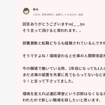
あみ
小児科, 耳鼻咽喉科, 皮膚科, その他の科, 病棟
回答ありがとうございますm(_ _)m

そう言って頂けると救われます。。

部署異動と転職どちらも経験されているんですね
そうですよね！環境変わると仕事の人間関係変わ
今の職場で働いている時、2年目になっても1人
まだ点滴の留置を先輩に見てもらってないなど
う！と言って下さってました。

環境を変えれば適応障害という診断はなくなる
われたので新しい職場を探したいと思います。
