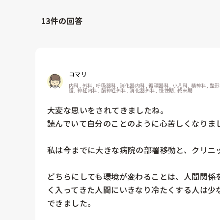
13
件の回答
コマリ
内科, 外科, 呼吸器科, 消化器内科, 循環器科, 小児科, 精神科, 
護, 神経内科, 脳神経外科, 消化器外科, 慢性期, 終末期
大変な思いをされてきましたね。

読んでいて自分のことのように心苦しくなりまし
私は今までに大きな病院の部署移動と、クリニッ
どちらにしても環境が変わることは、人間関係
く入ってきた人間にいきなり冷たくする人は少な
できました。
