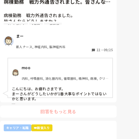
病棟勤務　戦力外通告されました。皆さんなら
て、なんでこんなおばさんの都合に合わせてここまで
頑張らないといけないの？と思いました。

どうしますか？2年目です。1...
病棟勤務　戦力外通告されました。

センサーコールもロングの人が持っておけばいいもの
皆さんならどうしますか？

を、なぜかそのおばさんも2つ目を自分のポケットに
インシデント
2年目
一般病棟
2年目です。1年目はゆるい部署にいましたが、人間関
入れていて、私が仕事が出来ないからかな。と悲観的
係が原因で2年目から脳外科・神経内科に異動しまし
まー
に思えてきてイライラが募り、泣きそうになっていま
た。異動してからの人間関係は良好です。

した。

ですが、異動してから薬剤に関するインシデントを4
新人ナース, 神経内科, 脳神経外科
件ほど起こし、優先順位や多重課題ができていないの
22
・
09/25
文字でだけ見たらそこまでのことか？と思うかもしれ
では？という方が浮き彫りになり師長や主任に『複数
ませんが、これまであの人と一緒の勤務は本当に気が
受け持ち任せられない』『一人を持って看護のつなが
重く、おばさんが数日後には異動で違う病棟に行くか
moo
りを持って』ということで受け持ち1人になりまし
ら最後の勤務だと思って乗り切ろうとしましたが、1
た。

日経っても嫌な思いは消えず、もう勤務被ることはな
内科, 呼吸器科, 消化器内科, 循環器科, 精神科, 病棟, クリニ
複数受け持ちに戻るよう、1ヶ月間1年目のように勉強
ック, リーダー, 外来, 一般病院, 大学病院, 慢性期, 透析
いと思ってもモヤモヤが残ります。

したりと業務に臨んできました。

こんにちは、お疲れさまです。

そして最近師長さんに『君は病棟勤務よりも外来とか
まーさんがどうしたいかが1番大事なポイントではない
でも、この前もその人は患者の対応が悪く患者が不満
健診センターとかのほうがいいのでは？ウチの部署も
かと思います。

を言い涙を流している場面もあったし、他の職員と喧
スタッフが足りないから育てる余裕が足りない。前向
嘩して問題になったり、他の職員の方も気難しい方だ
上司がどのような気持ちで提案されたかは分かりません
きに捉えて看護師はいろんな働き方あるよ』と部署は
回答をもっと見る
と思っている人ではあります。

が、ケアややることが多くて忙しくても、人間関係は良
決まってませんが、異動確定となりました。

好でも、どうしても自分に合わない部署や病院ってある
かと思います。

でも、いい歳して自分の気分で仕事をする、息子と変
インシデントを多発したことや情報収集ができていな
キャリア・転職
👑殿堂入り
わらない年代の子には大きな態度をとって、主任(男
かったり、看護のつながりが無かったことは自分でも
外来や検診センターは、また病棟とは全然違う業務にな
性)にはニコニコする、そんな性格だから今までどこに
るので、病棟での臨床経験を積みたい気持ちがあるので
反省していますし、今後成長させていきたいなと思っ