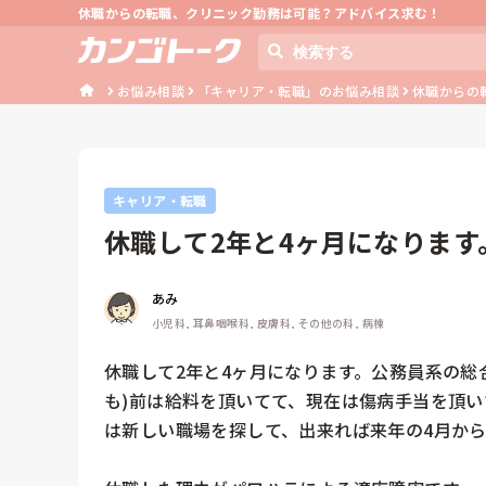
休職からの転職、クリニック勤務は可能？アドバイス求む！
お悩み相談
「キャリア・転職」のお悩み相談
休職からの
キャリア・転職
休職して2年と4ヶ月になりま
て頂いて...
あみ
小児科, 耳鼻咽喉科, 皮膚科, その他の科, 病棟
休職して2年と4ヶ月になります。公務員系の総
も)前は給料を頂いてて、現在は傷病手当を頂い
は新しい職場を探して、出来れば来年の4月から