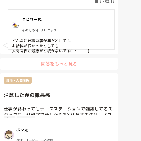
な陰口、悪口、派閥などあります。

8
・
02/18
できれば長く続けたい職場なのですが、人間関係が終
わってるなと思っています。

まどれーぬ
このような人間関係の職場で働いたことのある方いら
っしゃいますか？

その他の科, クリニック
転職したばかりなのですぐに辞めることはしたくない
のですが、毎日しんどくて憂鬱です。
どんなに仕事内容が楽だとしても、

お給料が良かったとしても

人間関係が最悪だと続かないです(´<_｀ 　)

仕事に行きたくないと思うような職場はダメだと思って
回答をもっと見る
いるので、

私はこれまでそういうところは転職したばかりでも辞め
てきましたね（てゆーか逃げました）。

職場・人間関係
試用期間過ぎちゃった方が辞めづらくなるなーと思った
ので。
注意した後の罪悪感
仕事が終わってもナースステーションで雑談してるス
タッフに、休憩室で話したら⁈と注意するのは、パワ
お局
ストレス
ハラ？空気読めないお局？ですか？？

こっちは仕事してて、正直邪魔だったし迷惑だった
ポン太
よ。

言ってからいいかたキツかったかな?とか、言わない
病棟, リーダー, 一般病院