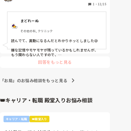
私がロングの時に不機嫌になります。

1
・
12/15
昨日も私がロング、おばさんが夜勤入りで初めは機嫌
まどれーぬ
いいなと思っていたのですが、移乗して食堂に誘導〜
食前薬配薬時に不機嫌さを感じてきました。

その他の科, クリニック
夜勤ペアの主任には はい😆なのに、私には はい😑と
明らかに対応が違うし、車椅子に移乗して食堂に連れ
読んでて、異動になるんだとわかりホッとしました😅

てきたら「その人今日部屋食にする予定。夜は食べな
いから。」と人が少ない時にわざわざ部屋食を増やす
嫌な記憶やモヤモヤが残っているかもしれませんが、

意味がわからない自分なりの対応も私は聞かされてな
もう関わらない人ですので、

自分の好きなもの食べて、

かったり。私が来たら主任とコソコソ話していた会話
回答をもっと見る
好きなことやって発散しましょう！٩(｡•̀ω•́｡)و

をやめ、「後で言う🤫」と何の話をしていたか分かり
ませんがササッと離れて。

そのおばさんに対して同じ気持ちを抱えている人が沢山
食事が運ばれてきたから配膳車を取りに行こうとした
いると思うので、

「お局」のお悩み相談をもっと見る
ら主任と私が向かってたのに、途中でおばさんも来
愚痴れそうな同志がいたらその人とごはん食べに行っ
て、

て、私に向かって「ひとりは食堂にいて。見守りをし
愚痴大会を開いちゃったら良いと思います😙

ててください」って冷たく言われて。

👑キャリア・転職 殿堂入りお悩み相談
配り終えてから食介に入るのに、一目散に食介に入っ
私の職場にもかなり強烈キャラのスタッフが居て、

て、そりゃ部屋食介助を増やしたから早めに入った方
私は定期的に仲の良い同僚とごはんに行っては愚痴大会
がいいのは分かりますが無言で入り、私ともうひとり
を開催して毒抜きをしていますよ🤣

の夜勤の人で配膳することになったり、下膳や食後の
キャリア・転職
👑殿堂入り
愚痴ったところで何の解決にもなりはしないのですが、

片付け時も食介でおらず二人でバタバタ。

誰にも言えず自分一人で抱えているよりは全然ストレス
ロングの仕事ではないのに車椅子の方を部屋へ誘導し
発散になっています😁