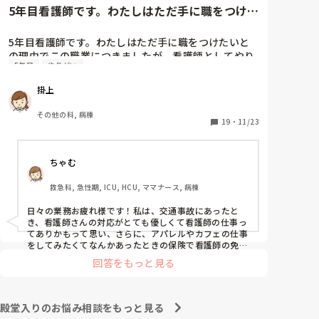
5年目看護師です。わたしはただ手に職をつけた
いとの理由でこの職業につき...
5年目看護師です。わたしはただ手に職をつけたいと
の理由でこの職業につきましたが、看護師としてやり
5年目
やりがい
たいことなどあまり考えたことがなく、ただ言われた
ことをやっているような日々に感じます。目標ややり
掛上
がいもなく、"業務"として続けてしまっています。

みなさんはどういったきっかけで看護師を目指した
その他の科, 病棟
り、今の科についていたりしますか？

19
・
11/23
そもそもこんなこと考えながら仕事してるのも変です
かね…笑
ちゃむ
救急科, 急性期, ICU, HCU, ママナース, 病棟
日々の業務お疲れ様です！私は、交通事故にあったと
き、看護師さんの対応がとても優しくて看護師の仕事っ
てありかもって思い、さらに、アパレルやカフェの仕事
をしてみたくてなんかあったときの保険で看護師の免許
をとり、さらに保険で養護教諭と保健師もとりました笑 
回答をもっと見る
結局看護師しかしてません。スタバで働きたいです！笑
殿堂入りのお悩み相談をもっと見る