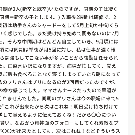
期が2人(新卒と既卒)いたのですが、同期の子は凄く
同期＝新卒の子とします。) 入職後2週間は研修で、2
最初は助手さんのシャードーをして5月上旬か中旬くら
いく感じでした。まだ受け持ち始めて間もないのに7月
た。そんな中同期はどんどん自立していき、9月頃には
月頃には同期は準夜が月5回に対し、私は仕事が遅く報
から勉強もしてこない事が多いことから夜勤は任せられ
た。正直言い訳になりますが、病棟が忙してく、覚え
夜ご飯も食べることなく寝てしまっていたら朝になって
私のプリさんはプリになるのが2回目だったのですが、
輩の様な感じでした。ママさんナースだったので早退が
くれませんでした。同期のプリさんは今の職場に来て5
で"これが出来たから次はこれね！明日受け持ち付けて
学して貰えるように伝えておくね！だから〇〇につい
で貰い、なおかつ精神面のフォローもしてくれ素敵なプ
が〇〇が出来たとしても、次はこれね！などそういうス