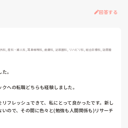
回答する
整形外科, 産科・婦人科, 耳鼻咽喉科, 皮膚科, 泌尿器科, リハビリ科, 総合診療科, 訪問看
た。

クへの転職どちらも経験しました。

をリフレッシュできて、私にとって良かったです。新し
いので、その間に色々と(勉強も人間関係も)リサーチ