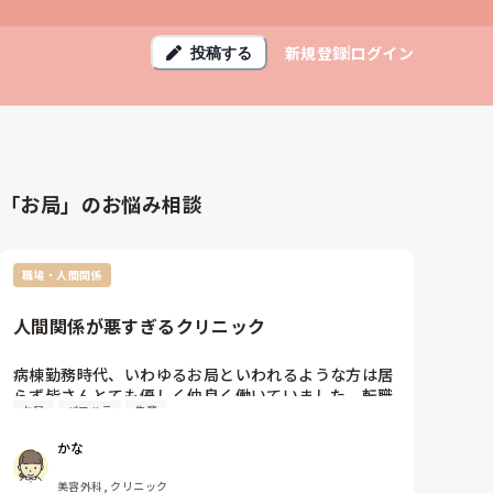
新規登録
ログイン
投稿する
「お局」のお悩み相談
職場・人間関係
人間関係が悪すぎるクリニック
病棟勤務時代、いわゆるお局といわれるような方は居
らず皆さんとても優しく仲良く働いていました。転職
お局
パワハラ
先輩
してクリニック勤務になり、お局さんを初めて体験し
ています。本当に理不尽な方だったり不機嫌出しすぎ
かな
な方であったり、、

それ以外にも、もはやいじめなのではと思われるよう
美容外科, クリニック