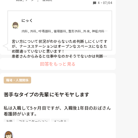
方がよかったかな?と自己嫌悪だし、なんかモヤモヤ
4
・
07/04
してます
にっく
内科, 外科, 呼吸器科, 循環器科, 整形外科, 外来, 神経内科, 
消化器外科, 一般病院
言い方について状況がわからないため判断しにくいです
が、ナースステーションはオープンなスペースになるた
め間違っていないと思います！

患者さんからみると仕事中なのかそうでないかは判断つ
きません。良い印象を与えないと思います。
回答をもっと見る
職場・人間関係
苦手なタイプの先輩にモヤモヤします
私は入職して5ヶ月目ですが、入職後1年目のおばさん
看護師がいます。

最初に見た時から「あ…」と思う方で、自分の気分に
お局
コミュニケーション
メンタル
よって人に接し方が変わる、男性の主任にはニコニコ
みたいなタイプでした。入りたての私になんて大きな
態度を取りやすいらしく、特におばさんが夜勤入りで