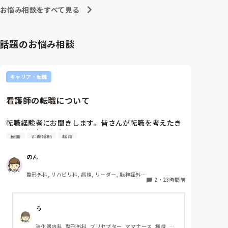
お悩み相談をすべて見る
話題のお悩み相談
キャリア・転職
看護師の転職について
転職経験者にお聞きします。皆さんが転職を考えたき
っかけは何でしたか?
転職
正看護師
病棟
のん
整形外科, リハビリ科, 病棟, リーダー, 脳神経外
2
・
23時間前
科, 回復期
う
消化器内科, 整形外科, プリセプター, ママナース, 病棟, 訪