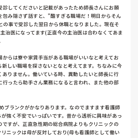
受診してくださいと記載があったため師長さんにお願
を包み隠さず話すと、"酷すぎる職場だ！明日からそん
"との事で受診した翌日から休職となりました。現在そ
主治医になってます(正直今の主治医は合わなくてあま


場からは寮や家賃手当がある職場がいいなと考えてお
ろ新しい職場を探さないとなと考えてます。ちなみに今
くありません。働いている時、異動したいと師長に行
に行ったら助手さん業務になると言われ、また他の部


ためブランクがかなりあります。なのでますます看護師
ちが強く不安でいっぱいです。昔から透析に興味があっ
のですが、正直急性期の総合病院よりもクリニックの
クリニックは母が反対しており(母も看護師として働い