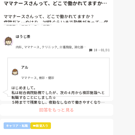
ママナースさんって、どこで働かれてますか？
行っても合わずに、きっと人からも変な気を使われて
あれば、ご自身に合った病棟への異動か転職がいいので
ています。

病院だと…やはり、20時ぐら...
はないかなと…大きな病院だとどうしても異動で行きた
いる方だろうと思うと、真面目に対応するこっちがバ
ですが、ここまで頑に病棟勤務を否定されて正直納得
くない場所に行かされてしまうものですが(>_<)

カに思えます。

ママナースさんって、どこで働かれてますか？

出来ていないです。

病院だと…やはり、20時ぐらいまで勤務があって…保
他の先輩にも何人か相談しましたが『ぶっちゃけそこ
病院も規模やいろいろ取り組んでいることが違うので、
保育園
ママナース
病院
異動に伴って私が委員会を引き継ぐのですが、勤務が
育園のお迎えが間に合わないことが多くて…

までするかな？』『自分ならそこまでされたら辞める
探してみるとおもしろいですよ。ただ、転職するなら3
合わなかったのもあって全然引き継ぎしてくれず、ま
みなさんの意見聞かせていただきたいです！
年は基礎をつけてもいいのかなと思います。中途採用は
よ』とのこと。

ほうじ茶
即戦力を期待されます。
だ大きい仕事が終わってなさそうなので私がしなきゃ
師長さんの言ってることも確かに理解できますが

いけないようで。。。

私も、正直あまり健診センターや外来にはあまり魅力
内科, ママナース, クリニック, 介護施設, 消化器外
18
・
01/31
を感じてないですし、病棟での臨床経験を積んで学ん
科
本当にあの人にはうんざりです。

でいきたいと気持ちがあります。

どうやったらこのモヤモヤ晴れますか。

・転職する

アル
・とりあえず外来や健診センターで我慢する

長文すみません。
ママナース, 検診・健診
はじめまして。

私は総合病院勤務でしたが、次の４月から検診施設へと
転職することにしました☺️

５時までで残業なし、夜勤なしなので働きやすくなりそ
うです☺️お子さん小さいと悩みますよね😢
回答をもっと見る
キャリア・転職
👑殿堂入り