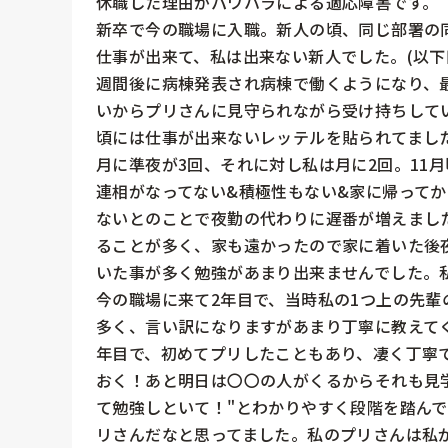
休職した理由がパワハラによる適応障害です。

新卒で今の職場に入職。新人の頃、同じ部署の同
仕事が出来て、私は出来ない新人でした。(以下
週間後に病棟発表され病棟で働くようになり、
いからプリさんに見守られながら受け持ちして
頃には仕事が出来ないレッテルを貼られてまし
月に準夜が3回、それに対し私は月に2回。11
連相がなってない&積極性もない&家に帰って
ないとのことで夜勤の代わりに遅番が増えまし
ることが多く、家も遠かったので家に着いた後
いた事が多く勉強があまり出来ませんでした。
今の職場に来て2年目で、当時私の1つ上の先
多く、言い訳になりますがあまり丁寧に教えて
年目で、初めてプリしたこともあり、凄く丁寧
おく！あと明日は〇〇の人がくるからそれも見
て勉強しといて！"とわかりやすく段階を踏ん
リさんだなと思ってました。私のプリさんは私