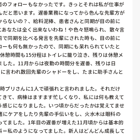
面のフォローもなかったです。きっとそれは私が仕事が
んだと思います。遅番業務になってから色んな先輩方が
からないの？、給料泥棒、患者さんと同期が目の前に
にあなたは全く出来ないわね！や色々怒鳴られ、散々言
前で同期を比べる発言を先輩にされた時も、目の前に
ローも何も無かったので、同期にも呆れられていたと
休憩時間も15分程はトイレに籠り泣き、残りは休憩メ
ました。11月からは夜勤の時間分を遅番、残りは日
長に言われ数回先輩のシャドーをし、たまに助手さんと
の時プリさんに1人で頑張れと言われました。それだけ
てきて、病棟はますます忙しくなり、私には何も教えて
う感じになりました。いつ頃からだったかは覚えてませ
緒にケアをしたり先輩の手伝いをし、火水木は眼科の
てました。1年目の遅番が増えた11月頃からは基本的
科＝私のようになってました。新人はどんどん成長して