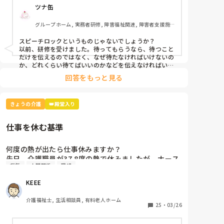
ツナ缶
グループホーム, 実務者研修, 障害福祉関連, 障害者支援施
設
スピーチロックというものじゃないでしょうか？

以前、研修を受けました。待ってもらうなら、待つこと
だけを伝えるのではなく、なぜ待たなければいけないの
か、どれくらい待てばいいのかなどを伝えなければいけ
ないそうです。

回答をもっと見る
例えば、「今、〜さんのお手伝いしてるから終わったら
行きますね」とか。

忙しくて難しいときもありますけどね。
きょうの介護
👑殿堂入り
仕事を休む基準
何度の熱が出たら仕事休みますか？

先日、介護職員が37.8度の熱で休みましたが、ナース
病気
人間関係
職場
2人が「37.8度くらいで休む？私なら休まない。甘え
よね」等、会話しているのが聞こえました。正直、私
KEEE
なら休みます。(平熱が低く微熱でもしんどいので)

皆さんの意見が聞きたいです。
介護福祉士, 生活相談員, 有料老人ホーム
25
・
03/26