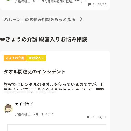
介護福祉士, サービス付き高齢者向け住宅, ユニット
だろうな……　

1
・
08/16
型特養
本当はナースに報告すればいいのね〜
「バルーン」のお悩み相談をもっと見る
👑きょうの介護 殿堂入りお悩み相談
きょうの介護
👑殿堂入り
タオル間違えのインシデント
施設ではレンタルのタオルを使っているのですが、利
用者さんが同じようなタオルを持ってきていて、間違
インシデント
家族
ケアマネ
えてレンタル業者に出してしまいました。

カイゴカイ
本人と家族とケアマネとレンタル業者に謝罪して、イ
ンシデントを書きましたが、対策って何？
介護福祉士, ショートステイ
36
・
04/30