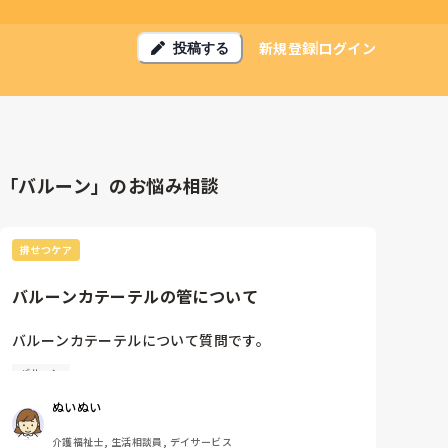
新規登録
ログイン
投稿する
「バルーン」のお悩み相談
排せつケア
バルーンカテーテルの管について
バルーンカテーテルについて質問です。

バルーン
バルーンカテーテルの利用者がいて

リハパン、ズボンを限界まであげてる方がいます。

ぬいぬい
ウロバックを膀胱下にというのはわかるんですが

チューブがおへそ上まで上がって降りているのは大丈
介護福祉士, 生活相談員, デイサービス