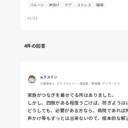
バルーン
声掛け
ケア
ストレス
職場
02/23
4
件の回答
ムラスミン
介護福祉士, ケアマネジャー, 施設長・管理職, デイサービス
家族がつなぎを着せてる所はありました。

しかし、四肢がある程度うごけば、防ぎようはほ
どうしても、必要がある方なら、病院であれば拘
声かけ等もずっとは出来ないので、根本的な解