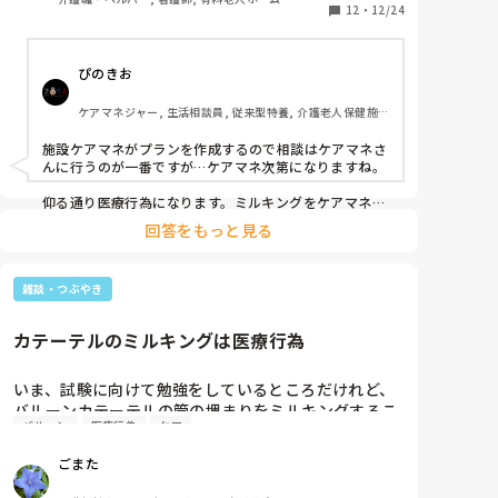
しょうか？
12
・
12/24
ぴのきお
ケアマネジャー, 生活相談員, 従来型特養, 介護老人保健施
設, ショートステイ, デイケア・通所リハ, 居宅ケアマネ
施設ケアマネがプランを作成するので相談はケアマネさ
んに行うのが一番ですが…ケアマネ次第になりますね。

仰る通り医療行為になります。ミルキングをケアマネが
どう解釈をしているか。自分に都合の良いように解釈し
回答をもっと見る
てたらちょっとおっかないです。万が一逆流させて感染
症、体調不良による容体の急変など起きた場合、家族へ
の説明、どのようにするのかなあと同じケアマネでも思
雑談・つぶやき
うことがあります。

ケアマネが対応してくれなさそうな人でしたら、監督を
カテーテルのミルキングは医療行為
している介護保険課や高齢者福祉課に通報しても良いの
かもしれません。（違反行為などを発見した場合は、報
告義務があります。ほとんどされることがないです
いま、試験に向けて勉強をしているところだけれど、
が。）
バルーンカテーテルの管の埋まりをミルキングするこ
バルーン
医療行為
ケア
とは医療行為だって出てきたヮ。

以前いた施設では当たり前のようにナース了解のもと
ごまた
介護職がやっていたけど、やっぱりいけなかったん
だ…でも、依然として気付いたときに今もやってるん