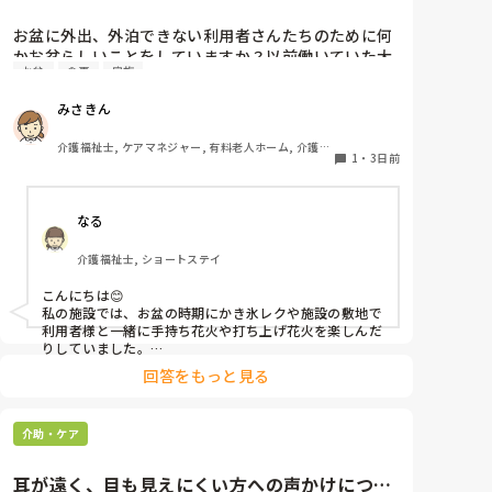
お盆に外出、外泊できない利用者さんたちのために何
かお盆らしいことをしていますか？以前働いていた大
お盆
食事
家族
きな施設では実際に住職さんを呼びご焼香できるよう
にそれ用のスペースを毎年設けていました。それ以外
みさきん
は、食事内容が変わる、家族が面会に来る…などでし
た。お盆まであと少しです。何かしていることがあれ
介護福祉士, ケアマネジャー, 有料老人ホーム, 介護老
ばぜひシェアよろしくお願いします。
1
・
3日前
人保健施設, グループホーム, 病院
なる
介護福祉士, ショートステイ
こんにちは😊

私の施設では、お盆の時期にかき氷レクや施設の敷地で
利用者様と一緒に手持ち花火や打ち上げ花火を楽しんだ
りしていました。

みさきんさんの住職さんを呼んでご焼香できる機会があ
回答をもっと見る
るのは利用者様にとっても良い経験にもなりますね！
介助・ケア
耳が遠く、目も見えにくい方への声かけについ