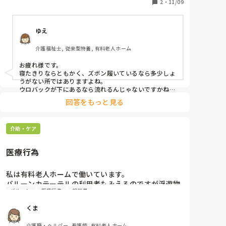
夫なのでしょうか？

2
・
11/09
腰横からチューブが出てきているので折れてはいませ
ん
ゆえ
介護福祉士, 従来型特養, 有料老人ホーム
お疲れ様です。

寝たきりならともかく、ズボン履いているなら多少しょ
うがない所ではありますよね。

ウロバックが下にあるなら流れるんじゃないですかね？

全く貯まらないなら改善必要ですが
回答をもっと見る
介助・ケア
医療行為
私は有料老人ホームで働いています。

バルーンカテーテルの利用者もみえるのですが浮遊物
バルーン
医療行為
相談員
で詰まりやすいからミルキングをするように言われま
した。

くま
これって医療行為ですよね？何かと医療行為をさせよ
うとする相談員とリーダー。どこに相談すればいいで
介護職・ヘルパー, 看護師, 有料老人ホーム