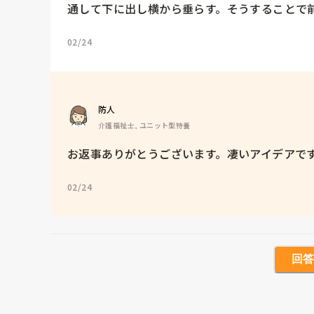
通して下に出し横から垂らす。そうすることで
02/24
防人
介護福祉士, ユニット型特養
お返事ありがとうございます。凄いアイデアで
02/24
回答