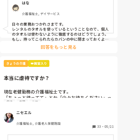
はな
介護福祉士, デイサービス
日々の業務おつかれさまです。

レンタルのタオルを使っているということなので、個人
のタオルは使わないように徹底するのはどうでしょう。
もし、持ってこられたらカバンの中に閉まっておくよう
回答をもっと見る
きょうの介護
👑殿堂入り
本当に虐待ですか？
現在老健勤務の介護福祉士です。

「ちょっと待ってて」とか「少々お待ちください」っ
虐待
老健
ケア
て言葉、よく使いませんか？私の施設ではこの言葉は
「利用者本意ではない」という理由で不適切ケア扱い
ニセエル
になりました。

つまり虐待と同じ枠組みです。

介護福祉士, 介護老人保健施設
そんなに悪い言葉ですか？むしろ必要な言葉だと思う
33
・
05/21
のですがいかがでしょう？