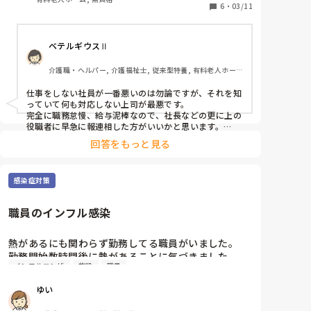
私は夜勤専従でなので、彼が遅番で組む事があるので
6
・
03/11
すが、隔離対象者への対応は全くしません。夕食を居
室へ持っていくことも、配薬することもありません。

ベテルギウスⅡ
手のかかる利用者さんの居室誘導もしません。

利用者さんからも、『兄ちゃんはずっと立ってテレビ
介護職・ヘルパー, 介護福祉士, 従来型特養, 有料老人ホー
見てる』と認識しされるくらい仕事をしていません。

ム, サービス付き高齢者向け住宅, デイサービス, 初任者研
そのくせ、自分より立場の弱い職員に対しては高圧的
修, 実務者研修, ユニット型特養
仕事をしない社員が一番悪いのは勿論ですが、それを知
で、やりたくない作業は全て丸投げ。

っていて何も対応しない上司が最悪です。

上司に何度も相談しましたが、彼と揉めたくないから
完全に職務怠慢、給与泥棒なので、社長などの更に上の
か、状況は改善されるどころか、何をしても誰も何も
役職者に早急に報連相した方がいいかと思います。

普通にクビ案件ですね。
言えないと図に乗って、その怠慢さはエスカレートす
回答をもっと見る
る一方です。

そんな彼ですが、私の事は嫌いではないようで、機嫌
がいい時は色々と話しかけてきます。

感染症対策
私もあしらう事ができず、無難に話しを合わせるので
すが、苦痛以外のなにものでもありません。

職員のインフル感染
むしろ、会話すらしたくないし、顔も見たくないくら
い嫌いです。

熱があるにも関わらず勤務してる職員がいました。

年齢的にも転職はリスクが大きいなと感じており、彼
勤務開始数時間後に熱があることに気づきました。

と組む日をどうにかやり過ごす感じですが、彼が帰る
インフルエンザ
施設
職員
普段通りの様子だったので全く気づきませんでした。

までの2時間がとんでもないストレスです。

急いで帰らせようとしましたが、帰ったら人足りなく
彼の為に働いている訳ではないし、利用者さんが少し
ゆい
て迷惑かけるからとなかなか帰ろうとせず…

でも快適に過ごしてもらえたらと言う想いで仕事をし
熱あっているほうが迷惑だからと帰らせました。

ていますが、仕事の負荷が余りにも違い過ぎる事に憤