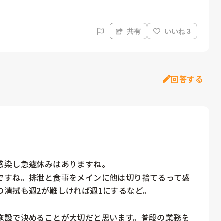
共有
いいね 3
回答する
染し急遽休みはありますね。

ですね。排泄と食事をメインに他は切り捨てるって感
清拭も週2が難しければ週1にするなど。

施設で決めることが大切だと思います。普段の業務を