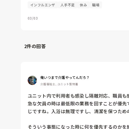
インフルエンザ
人手不足
休み
職場
03/03
2
件の回答
俺いつまで介護やってんだろ？
介護福祉士, ユニット型特養
ユニット内で利用者も感染し隔離対応、職員も感
急な欠員の時は最低限の業務を回すことが優先
じですね。入浴は無理ですし、清潔を保つための
そういう事態になった時に何を優先するのかを