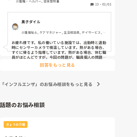
介護職・ヘルパー, 従来型特養
検査後インフルだと発覚。

13
・
01/02
りを感じます。

幸いまわりに移ることなく済みましたが、これまで以
繰り返しになりますが、上司は現実から目を背けて何
上に対策を徹底しなければと思いました。

も対応してしてくれません。

黒子ダイル
転職も考えていないので、現状が変わることはないの
ですが、せめて皆さんに気持ちを知って頂きたく投稿
介護福祉士, ケアマネジャー, 生活相談員, デイサービス, ユ
させて頂きました。
ニット型特養
お疲れ様です。私の働いている施設では、出勤時と退勤
時にセンサーカメラで検温しています。熱がある場合、
すぐに帰るよう指導しています。熱がある場合、休む職
員がほとんどですが。今回の問題が、職員個人の問題で
あれば、個別指導が必要かと。休むことにより業務が滞
回答をもっと見る
り、他のスタッフの迷惑になるのは事実かもしれません
が、感染が拡がれば、個人の責任では済まされないこと
にもなりますね。
「インフルエンザ」のお悩み相談をもっと見る
話題のお悩み相談
きょうの介護