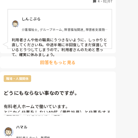
4
・
02/07
しんこぶら
介護福祉士, グループホーム, 障害福祉関連, 障害者支援施
設
利用者さんや他の職員にうつさないように、しっかりと
直してくださいね。中途半端に半回復してまだ保菌して
いるとうつしてしまうので。利用者さんのためと思っ
て、確実に休みましょう。
回答をもっと見る
職場・人間関係
どうにもならない事なのですが。
有料老人ホームで働いています。

とにかく仕事をしない40代（男性社員）と仕事をする
夜勤専従
インフルエンザ
遅番
のが苦痛で仕方ありません。

私も40代で彼より年上です。

ハマル
コロナやインフルで隔離された利用者さんの対応はま
ずしません。

有料老人ホーム, 無資格