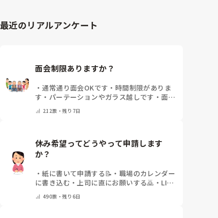
事がある」「マンネリ打破にこれが盛り上がった！」
あとは、寄せ植え(鉢にいくつかの苗を植える)やビンゴ
など、皆さんの施設のリアルな内容やおすすめのレク
最近のリアルアンケート
をぜひ教えていただけると嬉しいです。

どうぞよろしくお願いいたします。
面会制限ありますか？
・
通常通り面会OKです
・
時間制限がありま
す
・
パーテーションやガラス越しです
・
面会
は元々ありません
・
その他（コメントで教え
212
票・
残り7日
てください）
休み希望ってどうやって申請します
か？
・
紙に書いて申請する📝
・
職場のカレンダー
に書き込む
・
上司に直にお願いする🙇
・
LINE
や電話などで申請する
・
その他（コメントで
490
票・
残り6日
教えてください）