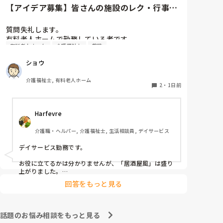
【アイデア募集】皆さんの施設のレク・行事の
内容や頻度を教えてください
質問失礼します。

有料老人ホームで勤務している者です。

有料老人ホーム
介護福祉士
施設
他の施設様では、どのようなレクリエーションや行事
ショウ
を、どのくらいの頻度で行っているのか参考にさせて
いただきたく質問いたしました。

介護福祉士, 有料老人ホーム
うちの施設では現在、以下のような取り組みを行って
2
・
1日前
います。

Harfevre
毎月：「カフェ」と称して少し豪華なおやつとコーヒ
ー・緑茶等の提供、カレンダー作り

介護職・ヘルパー, 介護福祉士, 生活相談員, デイサービス
隔月： ランチのテイクアウトイベント

デイサービス勤務です。

その他： 季節ごとの定期的な行事(運動会や七夕など)

お役に立てるかは分かりませんが、「居酒屋風」は盛り
上がりました。

ノンアルコール飲料に枝豆などのおつまみ、カラオケで
今の内容も喜ばれているのですが、最近少しマンネリ
回答をもっと見る
デュエットしたり…

化してきたなと感じており、新しく喜ばれるようなア
アルコールが入ってないのに「酔っちゃった」と雰囲気
イデアを探しています。

に呑まれてなのか、ほんのり顔が赤くなる方もいらっし
企画の参考にさせていただきたいため、「うちは毎月
ゃいました。

話題のお悩み相談をもっと見る
こんなイベントをしている」「年〇回、こんな大型行
参考になれば幸いです。
