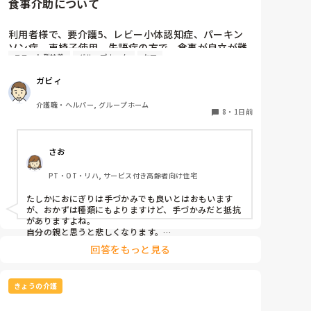
食事介助について
利用者様で、要介護5、レビー小体認知症、パーキン
ソン病、車椅子使用、失語症の方で、食事が自立が難
ユニット型特養
グループホーム
ケア
しくなって来ました。ご飯を、おにぎりにして、ご自
分で手づかみで食べてもらおうと、幼児が食べるくら
ガビィ
いのおにぎりにしてます。食べられる時とスプーンを
使っても難しい時があります。おかずも、おにぎり同
介護職・ヘルパー, グループホーム
様、手づかみでたべてもらってる時があるのですが、
8
・
1日前
難しい時は、職員が介助しています。ご飯は、おにぎ
りで手づかみでもいいのかなと思いますが、おかずの
さお
手づかみは、どうかなと思うのですが、皆さんはどう
思われますか？私は、自分の母親が手づかみで食べて
PT・OT・リハ, サービス付き高齢者向け住宅
るのを見たら、悲しくなります…職員さん、介助して
下さいと思ってしまいます…
たしかにおにぎりは手づかみでも良いとはおもいます
が、おかずは種類にもよりますけど、手づかみだと抵抗
がありますよね。

自分の親と思うと悲しくなります。

フルーツや温野菜とかならまだ良いでしょうけど。嚥下
回答をもっと見る
状態はどうなんでしょうか？とろみつけてたりするのを
手づかみは抵抗がありますね。
きょうの介護