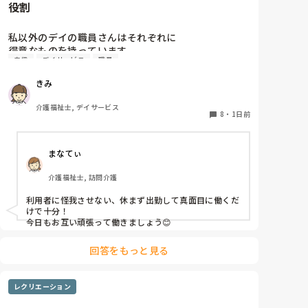
役割
私以外のデイの職員さんはそれぞれに

得意なものを持っています。

自信
デイサービス
職員
裁縫や手作業など。

きみ
介助で言えば、要領よく動けたりと。

介護福祉士, デイサービス
今の私を振り返ってみたら…何も持っていないことが
8
・
1日前
虚しくなってきました…

まなてぃ
利用者からは「素直に話聞いてくれる」・「言いやす
い・頼みやすい」

介護福祉士, 訪問介護
って言われます。

利用者に怪我させない、休まず出勤して真面目に働くだ
職員から見ての私は？って考えたら答えられる自信が
けで十分！

ないです…

今日もお互い頑張って働きましょう😊
やだな、この自暴自棄…
回答をもっと見る
レクリエーション