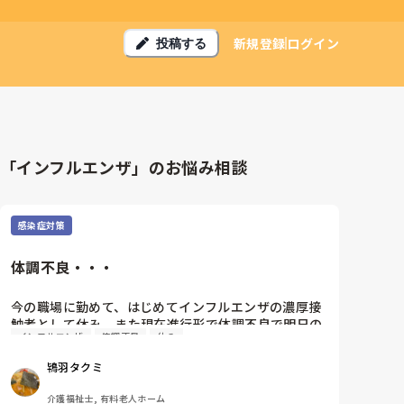
新規登録
ログイン
投稿する
「インフルエンザ」のお悩み相談
感染症対策
体調不良・・・
今の職場に勤めて、はじめてインフルエンザの濃厚接
触者として休み、また現在進行形で体調不良で明日の
インフルエンザ
体調不良
休み
仕事を休むことになりました。

これまで罹ったことなかったのでどう対処していいか
鴇羽タクミ
戸惑っています。

１日でも早く体調良くするように休めます。
介護福祉士, 有料老人ホーム