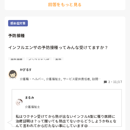
回答をもっと見る
のは事実かもしれませんが、感染が拡がれば、個人の責任では
済まされないことにもなりますね。
感染症対策
予防接種
インフルエンザの予防接種ってみんな受けてますか？

前は併設してる施設が近かったので、一緒に打ってもらった
予防接種
インフルエンザ
予防
りしました。ただ、大人が受けても、自分の子どもがインフ
ルエンザうつって帰ってきたらしょうがないかなと思ってま
かぴるす
す…

介護職・ヘルパー, 介護福祉士, サービス提供責任者, 訪問介
正直あんまり予防接種受けたくないです

2
・
11/17
護
反応とかこわいですけど、この業界で予防接種断ってる方い
まるみ
介護福祉士
私はワクチン受けてから熱が出ないインフルA型に罹り医師に
治癒証明は？って聞いても熱出てないからどうしようかねぇな
んて言われてから打たない事にしています😅