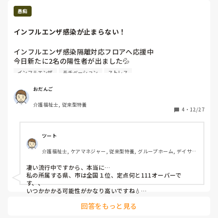
クラスターは起こさせてはいません。

愚痴
クラスターのフロアに応援で入ったこともあります。

インフルエンザ感染が止まらない！
休む職員も勤務する職員も両者にはそれぞれ違うしんどさが
あり、そこにスポットを当てれたら、少しは精神的苦痛が緩
インフルエンザ感染隔離対応フロアへ応援中

和できると思うんです。

今日新たに2名の陽性者が出ました💦

大事なことは｢コロナを憎んで人を憎まず｣その気持ちだと思
これで6名陽性者…

います。

インフルエンザ
モチベーション
ストレス
心が折れ始めました（笑）
実は仮ではありますが、メンタルヘルスをキーワードとした
おだんご
スライドは『考えなくてもいいことリスト』を参考に完成は
介護福祉士, 従来型特養
しています。 

4
・
12/27
(スライドが載せられるなら、ぜひ載せては、みなさんにも
見てもらいたいです)

ツート
そこにまた違う参考になるものを足していければ、教科書や
介護福祉士, ケアマネジャー, 従来型特養, グループホーム, デイサー
ネット記事などにはない、オリジナルの価値のあるスライド
ビス
になると考えています。
凄い流行中ですから、本当に…  

私の所属する県、市は全国１位、定点何と111オーバーで
す、、

いつかかかる可能性がかなり高いですね💧

特にインフルＢ型は消化管症状が出やすいらしく、苦しむの
回答をもっと見る
で、酒飲みとしてはよりかかりたくない、ですね💧