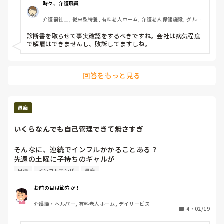
やる気あるんですかね？www

時々、介護職員
この方

介護福祉士, 従来型特養, 有料老人ホーム, 介護老人保健施設, グルー
プホーム, ユニット型特養, 小規模多機能型居宅介護
今子どもが熱出したんじゃ

診断書を取らせて事実確認をするべきですね。会社は病気程度
また自分自身に移るかもしれんやん

で解雇はできませんし、敗訴してますしね。
回答をもっと見る
愚痴
いくらなんでも自己管理できて無さすぎ
そんなに、連続でインフルかかることある？

先週の土曜に子持ちのギャルが

子供が熱出たと、、職場に学校から連絡があり早退

早退
インフルエンザ
愚痴
そしたら今度は自分がインフルになりもう10日以上休んでい
ます(  '-' )

お前の目は節穴か！
介護職・ヘルパー, 有料老人ホーム, デイサービス
この人この前もインフルとかで

4
・
02/19
休んでるんですよ……
