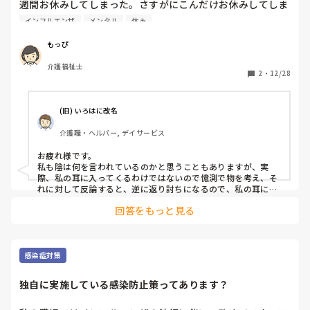
週間お休みしてしまった。さすがにこんだけお休みしてしま
って自分のメンタルも落ちるとこまで落ちてしまって🫠立て
インフルエンザ
メンタル
休み
続けに休んでしまったこととか、勤務調整させてしまったこ
ととか。

もっぴ
でも、仕事出て謝るたびに（中には知らない人もいるけ
介護福祉士
ど）、「大変だったね」とか「そんな謝らなくていいよ」っ
2
・
12/28
て言ってくれる人ばっかりでありがたいな〜って思ったり😌

たまたま昨日の夜勤で、高確率で日勤休む人がいて。その日
(旧) いろはに改名
休んでも夜勤は絶対出てくる人。理由が夜勤で生活リズムが
介護職・ヘルパー, デイサービス
崩れて朝起きれなくて仕事出られない？みたいな感じらしく
て。でも、仕事お休みしますの電話は朝の6時半とか早い時
お疲れ様です。

間に電話あるらしくて。朝起きれないのにその時間に電話は
私も陰は何を言われているのかと思うこともありますが、実
できるの？みたいな話になって。やっぱ普段の仕事に対する
際、私の耳に入ってくるわけではないので憶測で物を考え、そ
姿勢というか行いというか大事なんだなって思ってしまっ
れに対して反論すると、逆に返り討ちになるので、私の耳に入
らなければいいかなと思っていますが、 もし私の耳に入るよう
た。まあ、もしかしたら私も裏ではなんか言われてるかもし
回答をもっと見る
なことがあれば反省すべきは反省しますが、とんでもない考え
れないけど😂
違いや、やっていないことを言いふらしているようであれば、
それに対しては徹底的にやり合うつもりでいます。

こういう言い方をすると、そんなに事を改めてという人もいる
感染症対策
でしょうが 、やっていないことに対して陰で色々言われている
と私の信用にも関わるのできちんとすべきことはきちんとすべ
独自に実施している感染防止策ってあります？
きと私は思っていますけどね。