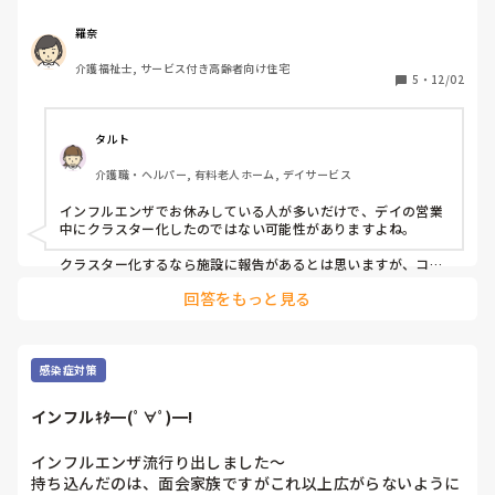
デイの職員が迎えにきてデイの車に乗ろうとした際に、

職員から「ここの施設はインフル流行ってない？うちは結構
羅奈
感染している人いるよ」と利用者と話されているのを他の職
介護福祉士, サービス付き高齢者向け住宅
員が聞いていました。

5
・
12/02
その聞いていた職員が、上司に話をしたところ

「なんで止めんかった？普通行かせないでしょ」と怒られた
らしいです。

タルト
介護職・ヘルパー, 有料老人ホーム, デイサービス
その聞いていた職員が悪いのでしょうか？

普通インフルが流行っているデイサービスが

インフルエンザでお休みしている人が多いだけで、デイの営業
施設に報告しません？
中にクラスター化したのではない可能性がありますよね。

クラスター化するなら施設に報告があるとは思いますが、コロ
ナよりは緩いですよね。

回答をもっと見る
うちは病院ですが、面会も普通にフロアや病室で最近になって
ようやく面会時間は厳しくし始めています。

熱発してもインフルエンザ陽性でなければフロア誘導やリハビ
リはやっているので怖いです。
感染症対策
インフルｷﾀ━(ﾟ∀ﾟ)━!
インフルエンザ流行り出しました～

持ち込んだのは、面会家族ですがこれ以上広がらないように