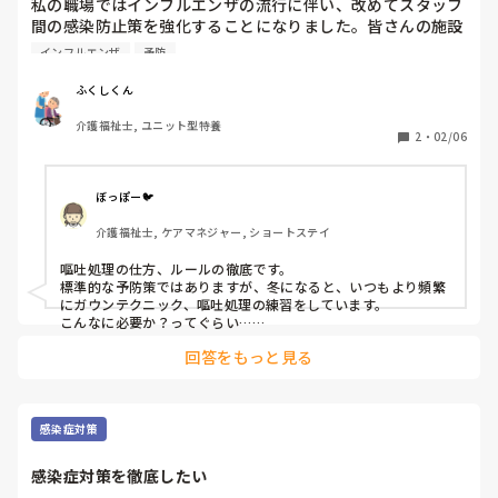
私の職場ではインフルエンザの流行に伴い、改めてスタッフ
間の感染防止策を強化することになりました。皆さんの施設
では、標準予防策以外に独自に実施しているルールや工夫な
インフルエンザ
予防
どありますか？
ふくしくん
介護福祉士, ユニット型特養
2
・
02/06
ぼっぽー🐦
介護福祉士, ケアマネジャー, ショートステイ
嘔吐処理の仕方、ルールの徹底です。

標準的な予防策ではありますが、冬になると、いつもより頻繁
にガウンテクニック、嘔吐処理の練習をしています。

こんなに必要か？ってぐらい…

でも、おかげで急な嘔吐があってもたじろがなくなりました。

回答をもっと見る
嘔吐した本人に対応する人、周りの利用者様をどんどん遠ざけ
て、本人だけにする人、嘔吐処理セットを持ってくる人、その
場でパパッと動けるのは、やっぱり訓練って大事と思わされま
す。

感染症対策
ということで、職員間でも具合が悪そうな人は、「休んで
感染症対策を徹底したい
て！」と言って休憩室に連れて行き隔離する人、飲み物を渡す