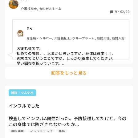
結果、インフルエンザＢ型でした・・・。

介護福祉士, 有料老人ホーム
初めてかかりました。

9
・
02/09
職場に連絡し、週末までお休みとなりました。

迷惑をかけてしますが、利用者様にうつしてはなりません。
自宅で療養します。
りん
介護職・ヘルパー, 介護福祉士, グループホーム, 訪問介護, 訪問入浴
お疲れ様です。

初めての罹患、、大変かと思いますが、身体は資本！！、

週末までということですが、しっかり養生してください。

早い回復を祈っています。。
回答をもっと見る
雑談・つぶやき
インフルでした
検査してインフルA陽性だった。予防接種してたけど、今の
この身体では防ぎきれなかったか...

また22日までお休みしないといけなくなって、本当に職場に
予防接種
インフルエンザ
予防
出す顔がない😭😭
