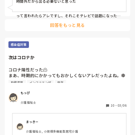
時間外だから出る必要ないと思った

もちろん勤務変更を依頼するのは上司に当たる職員ですし、
どうしても都合が悪ければ仕方ないと思いますが、会社から
って言われたらアレですし、それこそテレビで話題になった
「勤務時間外に電話してきてハラスメントだ」って。

の連絡すらまったく無視をするというのは問題だと思いま
回答をもっと見る
す。

でも常識からいったらでますよね。

ただの愚痴ですみません。
上から電話に出なかった理由を聞いてもらうのもいいと思いま
すよ。今後も「故意に出ない」をするんですか？って。

感染症対策
会社からの電話を「でたくないから出ない」と思う時点で社会
次はコロナか
人としてどうかと思いますけどね。私は。
コロナ陽性だった🫠

まあ、時期的にかかってもおかしくないアレだったよね。幸
い、今のとこインフルの時よりも全然症状軽くて普通の風邪
勤務変更
インフルエンザ
病気
みたい。喉のイガイガと鼻水だけ。

職員でも陽性者出て勤務変更引き受けたばっかりだったの
もっぴ
に...

介護福祉士
10
・
03/06
症状的には全然軽いけど、やっぱ病院行って薬処方してもら
まっきー
介護福祉士, 小規模多機能型居宅介護