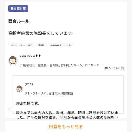
ませんか。
と接触する
ます。CDC
感染症対策
は「熱が下が
症状が改善
奨されていま
面会ルール
に微熱と頭
イルスが体
高齢者施設の施設長をしています。

で、無理に
大切です。復
過しているこ
皆さんが勤務されている施設での面会ルールはどうなってい
インフルエンザ
家族
有料老人ホーム
の痛み)が軽
ますか？

善している
インフルやコロナ対策でまだ制限を取っている施設も多くあ
お悠さんのトト
司と相談し
ると思います。

ずしっかり
介護福祉士, 施設長・管理職, 有料老人ホーム, デイサービス, 
ださい☺️
5
・
14日前
訪問介護
面会ルールで人数制限や小学生以下のお子さんの面会不可な
ど病院みたいなルールでされてますか？

ymck
自施設も制限は設けてますが、生活の場という事もありあま
PT・OT・リハ, 介護老人保健施設
り厳しくするのももどかしさを感じてます。

スタッフの意向も無視する訳にもいかないので葛藤が凄いで
お疲れ様です。

最近までは面会の人数、場所、年齢、時間に制限を設けていま
した。昨今の情勢を鑑み、今月から面会場所と人数の制限を撤
廃しました。

回答をもっと見る
体調不良者がいらっしゃる場合にはご遠慮いただく（場合によ
り感染症のご家族がいる場合も）、食品のお持ち込み禁止、30