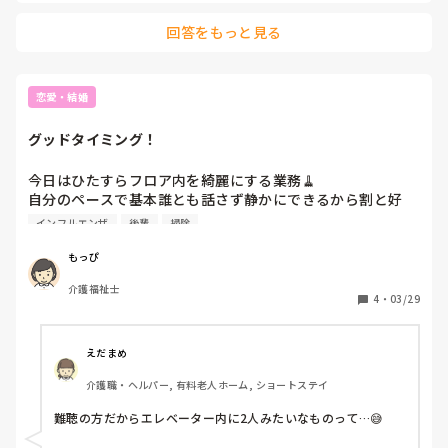
回答をもっと見る
恋愛・結婚
グッドタイミング！
今日はひたすらフロア内を綺麗にする業務🧹

自分のペースで基本誰とも話さず静かにできるから割と好
き。

インフルエンザ
後輩
掃除
午後、溜まったゴミとか廃棄物を捨てに行くためにエレベー
ターに向かったら、ちょうどリハビリで降りようとしてた後
もっぴ
輩くんもエレベーターの前に😳こんなグッドタイミングある
介護福祉士
のか！？と嬉しくなって、他に誰も来ないでと心の中で願っ
4
・
03/29
てた（笑）

実質、利用者も一緒だから3人ではあったけど、難聴の方で
えだまめ
エレベーター内に2人みたいなもの。せっかくのチャンスだ
介護職・ヘルパー, 有料老人ホーム, ショートステイ
し話しかけようかかけまいかグルグル考えてたら、後輩くん
の方から「最近、○○さん（男性で普段はこの人がフロア内
難聴の方だからエレベーター内に2人みたいなものって…😅
の掃除してくれてる）休みですか？」って話しかけてくれて
😳「休みなんですよ〜」って話せて。
