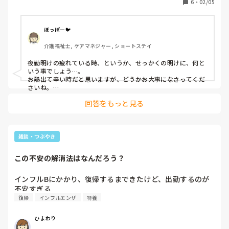
6
・
02/05
設, 初任者研修, 実務者研修
ぼっぽー🐦
介護福祉士, ケアマネジャー, ショートステイ
夜勤明けの疲れている時、というか、せっかくの明けに、何と
いう事でしょう…。

お熱出て辛い時だと思いますが、どうかお大事になさってくだ
さいね。

早く良くなりますように🙏
回答をもっと見る
雑談・つぶやき
この不安の解消法はなんだろう？
インフルBにかかり、復帰するまできたけど、出勤するのが
復帰
インフルエンザ
特養
ひまわり