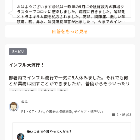
おはようございます😃私は一昨年の9月に介護施設内の職場ク
ラスターでコロナに感染しました。病院に行きました。解熱剤
とトラネキサム酸を処方されました。高熱、関節痛、激しい咽
頭痛、咳、鼻水、味覚嗅覚障害が出ました…。今までのインフ
ルエンザ等よりもすごくきつかったです😢温かいもの食べてお
回答をもっと見る
大事にしてください。
リハビリ
インフル大流行！
部署内でインフル流行で一気に5人休みました。それでも何
とか業務は回すことができましたが、普段からそういったリ
スクも考えながら業務をしないといけないなとつくづく思い
インフルエンザ
人手不足
休み
ました。皆さんのところでは、こういった事態に備えて、対
策とかを考えていますか？

のふ
PT・OT・リハ, 介護老人保健施設, デイケア・通所リハ
2
・
03/03
俺いつまで介護やってんだろ？