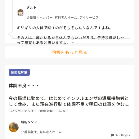
そんなに連チャンでかかるものなのか？

タルト
介護職・ヘルパー, 有料老人ホーム, デイサービス
ただでさえの人手不足

ギリギリの人員で回すのがそもそもムリなんですよね。

人数が足りないてことで入浴も中止になったりします……

その人は、誰かいるから休んでもいいだろう。子持ち様だし〜
そしてこんな時に

って感覚もあると思いますよ。

そうでない頑張ってるママさんも多いのに…

利用者がコロナ……

回答をもっと見る
まずは本気で上に求人出せというべきですよね。

現場は余計ピリつく。

意外とそれで人が入る場合もあるんですよね。

どう本気度が違うとそうなるのか分かりませんけど😅

感染症対策
せせりさん、ストレス発散がうまくできますように。

少し休めると良いのですが…

体調不良・・・
あと、人に期待しないことですよ！
今の職場に勤めて、はじめてインフルエンザの濃厚接触者と
して休み、また現在進行形で体調不良で明日の仕事を休むこ
とになりました。

インフルエンザ
体調不良
休み
これまで罹ったことなかったのでどう対処していいか戸惑っ
ています。

鴇羽タクミ
１日でも早く体調良くするように休めます。
介護福祉士, 有料老人ホーム
4
・
02/07