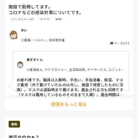
人、上長に連絡する人…みたいな嘔吐処理の時の様な連携で、
スタッフ間の感染を防いでいます　笑
施設で勤務してます。

コロナなどの感染対策についてです。

一時期は、職員マスク着用、利用者家族の面会時間や人数規
インフルエンザ
マスク
家族
制など徹底してました。

しかし現在は形上は…という感じです。

ゆい
面会時間や人数の規制を掲載してても、関係なく面会させた
介護職・ヘルパー, 従来型特養
り、職員の7割がマスク無着用です。

5
・
12/31
面会の場合も手の消毒もさせてません。

免疫が落ちてる方も多いので対策したいです。

黒子ダイル
介護福祉士, ケアマネジャー, 生活相談員, デイサービス, ユニット型
特養
お疲れ様です。職員は入館時、手洗い、手指消毒、検温、マス
ク着用（外で着けていたものは外し、施設で用意したものに交
換）。マスクは退勤時まで着けます。面会される方も同様です
（マスクは着用しているものそのままで入館）。面会時間は原
則30分間、面会中の飲食は禁止です。
回答をもっと見る
愚痴
労災なのかぁ？