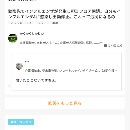
勤務先でインフルエンザが発生し担当フロア閉鎖。自分もイ
ンフルエンザAに感染し出勤停止。これって労災になるの
か？コロナの時も感染して出勤停止になったけど労災になる
インフルエンザ
コロナ
愚痴
のか？上層部に聞いてみたいがごちゃごちゃ言われておしま
いになりそうだから言わない。
かくかくしかじか
介護福祉士, 有料老人ホーム, 介護老人保健施設, 病院, ユニッ
1
・
01/10
ト型特養
me 
介護福祉士, 従来型特養, ショートステイ, デイサービス, 訪問介護, 
ユニット型特養
聞いたことないですねぇ。
回答をもっと見る
雑談・つぶやき