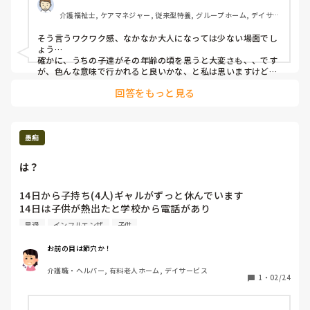
介護福祉士, ケアマネジャー, 従来型特養, グループホーム, デイサー
ビス
そう言うワクワク感、なかなか大人になっては少ない場面でし
ょう…

確かに、うちの子達がその年齢の頃を思うと大変さも、、です
が、色んな意味で行かれると良いかな、と私は思いますけど
ね…

回答をもっと見る
道中もある意味非日常ですし、子供さんの（機嫌が悪い事も含
めて）思いも、より良い経験の１つではないでしょうかね…

行ってらっしゃい!

ま、どちらも正解と言うしかありませんのでねー、お決めにな
るのは親御さんなのですけど…　ポジティブで良いんじゃない
愚痴
ですかね…
は？
14日から子持ち(4人)ギャルがずっと休んでいます

14日は子供が熱出たと学校から電話があり

早退それから本人がインフルになり、子供の熱だのなんだの
早退
インフルエンザ
子供
で23日までの予定でした

しかしーーーー

お前の目は節穴か！
今日24日また子供が熱出たと

介護職・ヘルパー, 有料老人ホーム, デイサービス
お休みしますと連絡がありました笑

1
・
02/24