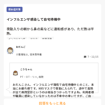
感染症対策
インフルエンザ感染して自宅待機中
夜勤入りの朝から鼻の奥などに違和感があり、ただ熱は平
熱。

出勤し、念の為N95マスクで夜勤開始。

インフルエンザ
マスク
体調不良
ただ夜中に高熱と倦怠感の中、夜勤をやりきり、すぐに病院
受診。しっかりインフルエンザ陽性。

おだんご
それから出勤停止で自宅内隔離。３日目から微熱と頭痛が再
介護福祉士, 従来型特養
発で現在進行形で病気と戦闘中。

7
・
12/15
幸い利用者様や職員には感染していないとの事。

皆さんも気をつけて！
こうちゃん
PT・OT・リハ, 病院
おだんこさん、インフルエンザ陽性で自宅待機中とのこと、本
当にお疲れ様です。N95マスクで夜勤に入られて、途中で高熱
が出て病院受診というのは相当きつかったですよね。利用者様
や職員に感染していなかったのは不幸中の幸いですが、ご自身
の体調が心配です。医療従事者のインフルエンザ感染時の出勤
回答をもっと見る
停止について、現在のガイドラインでは「発症後5日間かつ解