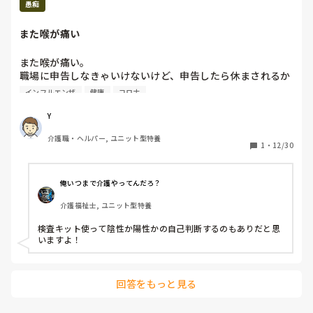
｢残業続きで心身ともにしんどかった｣ 

愚痴
などなど、自由に聞かせて欲しいです。

また喉が痛い
毎月、いろんなテーマの勉強会を職場で行っているのです
が、ほぼ全体的に見て

また喉が痛い。

｢これはやるべき｣ 

職場に申告しなきゃいけないけど、申告したら休まされるか
｢これはやったらダメ｣

ら他の職員に迷惑かけるし、過去に散々これで迷惑かけた
インフルエンザ
健康
コロナ
というようなものや、知識を身に付けるようなものばかりで
し..

す。

喉痛くらいでは休まない！て勝手に決めたけど、もしこれが
Y
それらを伝えることも重要ですが、毎年毎年そのような内容
コロナとかだったら..て思ったら..

なので、職員によっては｢そんなことは知っていますよ｣で話
介護職・ヘルパー, ユニット型特養
子供がいる以上、いろいろ菌もらうのは仕方ないのは分かっ
1
・
12/30
が終わることが多いのではないかと感じます。

てるけど..メンタルがやられそう。

よって、多くの職員は気軽な方法を知りたがっていると思う
必要以上に体調に敏感になってる自分が嫌で仕方ない。

んですが、実際はどうなのでしょうか。

必要以上に喉のケアはいつもしてたのにな..

俺いつまで介護やってんだろ？
いっそ特養辞めようとも思ったけど、最近出戻らせてもらっ
下記は付け足しです。

介護福祉士, ユニット型特養
たばかりだし簡単には辞めれない..

家族にも当たってしまうし..もう体調で気を使うの疲れた。
私は介護職員ですが、ひよっ子の精神保健福祉士でもありま
検査キット使って陰性か陽性かの自己判断するのもありだと思
いますよ！
す。

だからどうしても職場や委員会がどう思っていようが『メン
タルヘルス』抜きに勉強会の実施はしたくないです。

回答をもっと見る
 私は4度のコロナ休みをしてしまい、メンタル的にしんどい
思いをしました。
