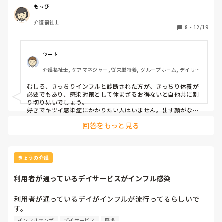
23日はもともと休みだったけどさすがに休みすぎだから、体
もっぴ
調次第で仕事出させてもらう予定。

介護福祉士
あー、やんなるわ。
8
・
12/19
ツート
介護福祉士, ケアマネジャー, 従来型特養, グループホーム, デイサー
ビス
むしろ、きっちりインフルと診断された方が、きっちり休養が
必要でもあり、感染対策として休まざるお得ないと自他共に割
り切り易いでしょう。

好きでキツイ感染症にかかりたい人はいません。出す顔がない
など思わなくてよいですよ、例え他のことでの休みと重なって
回答をもっと見る
もです。生身の人間、誰しもある事で、お互い様としか思えま
せんね、、

キツイだろうと思いますが、調子が回復すれば、開き直って家
で好きなことして、ノンビリ過ごしましょう。それが、結局１
番ですから…

きょうの介護
気を遣い過ぎないで👍️
利用者が通っているデイサービスがインフル感染
利用者が通っているデイがインフルが流行ってるらしいで
す。

デイからそんな報告の電話はなく、

インフルエンザ
デイサービス
職場