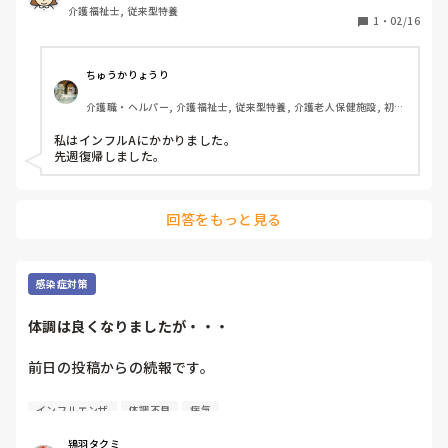
介護福祉士, 従来型特養
1
・
02/16
ちゅうかりょうり
介護職・ヘルパー, 介護福祉士, 従来型特養, 介護老人保健施設, 初任
者研修, 実務者研修
私はインフルAにかかりました。

先週復帰しました。
回答をもっと見る
感染症対策
体調は良くなりましたが・・・
前日の投稿からの続報です。

体調不良でしたが、熱も下がり良くなりました！

インフルエンザ
体調不良
病気
しかし、出勤するためには検査をして異常がないことが確認
できなくてはなりません。

鴇羽タクミ