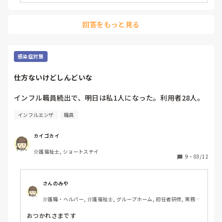
後輩くんもここのところ見てなかったら勇気を出して「休み
でした？」って聞いたら、「インフルになってました
回答をもっと見る
（笑）」って。「お疲れ様でした😂」って話しできた😭🫶
🏻🫶🏻🫶🏻

感染症対策
仕方ないけどしんどいな
インフル職員続出で、明日は私1人になった。利用者28人。
インフルエンザ
職員
カイゴカイ
介護福祉士, ショートステイ
9
・
03/12
さんのみや
介護職・ヘルパー, 介護福祉士, グループホーム, 初任者研修, 実務者
研修
おつかれさまです
