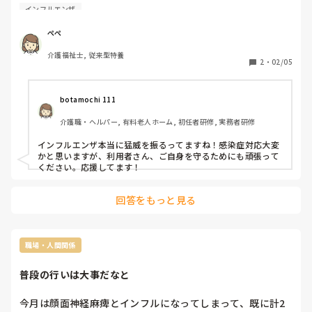
しなくちゃ。

インフルエンザ
現在、4名発熱中そして1名熱発者と一緒に食事をしていた…

あ～、みんな居室内対応

ぺぺ
可哀想😭

介護福祉士, 従来型特養
職員は罹ってないので、早く落ち着くといいな💦
2
・
02/05
botamochi 111
介護職・ヘルパー, 有料老人ホーム, 初任者研修, 実務者研修
インフルエンザ本当に猛威を振るってますね！感染症対応大変
かと思いますが、利用者さん、ご自身を守るためにも頑張って
ください。応援してます！
回答をもっと見る
職場・人間関係
普段の行いは大事だなと
今月は顔面神経麻痺とインフルになってしまって、既に計2