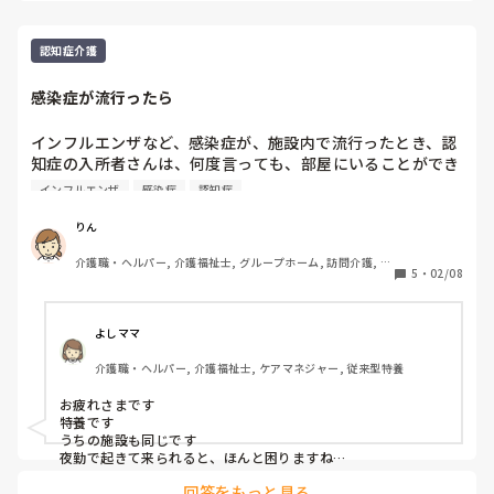
度を超える日の散歩は控えていただくなどのルールは残してお
ります。順次、ご家族からのご意見をもとに緩和を検討する予
定です。

認知症介護
健康管理と生活の喜びのバランスは難しいですね。ご意見を取
り入れながら、少しずつ調整するしかないかなと感じていま
感染症が流行ったら
す。
インフルエンザなど、感染症が、施設内で流行ったとき、認
知症の入所者さんは、何度言っても、部屋にいることができ
ず、出てきてしまい、「なんで出てきちゃダメなのか？」
インフルエンザ
感染症
認知症
を、1日何度も聞いてきて、、職員もクタクタになってしま
い、、

りん
皆さんの職場ではどうしていますか？
介護職・ヘルパー, 介護福祉士, グループホーム, 訪問介護, 訪
5
・
02/08
問入浴
よしママ
介護職・ヘルパー, 介護福祉士, ケアマネジャー, 従来型特養
お疲れさまです

特養です

うちの施設も同じです

夜勤で起きて来られると、ほんと困りますね

(¯―¯٥)
回答をもっと見る