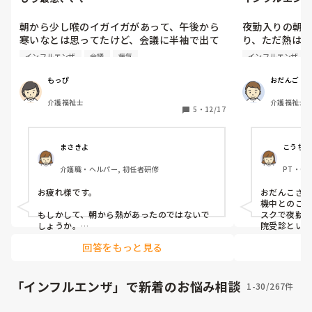
朝から少し喉のイガイガがあって、午後から
夜勤入りの朝
寒いなとは思ってたけど、会議に半袖で出て
り、ただ熱は平
動いてないからかなって思ったけど、帰って
出勤し、念の為
インフルエンザ
会議
病気
インフルエンザ
お風呂上がって熱測ってみたら39度。一応検
ただ夜中に高
査して陰性だったけど熱出てすぐした検査だ
り、すぐに病
もっぴ
おだんご
から確証はないよね...

ザ陽性。

介護福祉士
介護福祉士,
それから出勤
5
・
12/17
顔面神経麻痺で1週間休んで、もしインフルだ
微熱と頭痛が
ったらまた1週間近く休まないといけない。
中。

職場に出す顔がないわ😭😭😭

幸い利用者様
まさきよ
こうちゃ
そして、また親に色々言われるわ。日頃から
事。

介護職・ヘルパー, 初任者研修
PT・OT
運動しないからって。

皆さんも気を
有給もどんどん減っていっちゃうし、1月の
お疲れ様です。

おだんこさ
ライブもまた余計に行きにくくなっちゃっ
機中とのこと
た。でも、もう振り込んでしまったから行か
もしかして、朝から熱があったのではないで
スクで夜勤
ないわけにもいかない。行っても許されるだ
しょうか。

院受診とい
利用者様や
ろうか？
回答をもっと見る
モッピさんは休みたくて休んでいるわけでは
幸中の幸い
ありません。仕方ない部分です。

す。医療従
運動したって、顔面神経麻痺もインフルもな
勤停止につ
るときはなります。

「発症後5日
「インフルエンザ」で新着のお悩み相談
1-30/267件
基本的な目
病気は病気、ライブはライブ、割り切ってみ
介護現場で