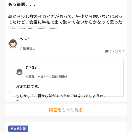
もう最悪、、、
朝から少し喉のイガイガがあって、午後から寒いなとは思っ
てたけど、会議に半袖で出て動いてないからかなって思った
けど、帰ってお風呂上がって熱測ってみたら39度。一応検査
インフルエンザ
会議
病気
して陰性だったけど熱出てすぐした検査だから確証はないよ
ね...

もっぴ
介護福祉士
顔面神経麻痺で1週間休んで、もしインフルだったらまた1週
5
・
12/17
間近く休まないといけない。職場に出す顔がないわ😭😭😭

そして、また親に色々言われるわ。日頃から運動しないから
って。

まさきよ
有給もどんどん減っていっちゃうし、1月のライブもまた余
介護職・ヘルパー, 初任者研修
計に行きにくくなっちゃった。でも、もう振り込んでしまっ
たから行かないわけにもいかない。行っても許されるだろう
お疲れ様です。

か？
もしかして、朝から熱があったのではないでしょうか。

モッピさんは休みたくて休んでいるわけではありません。仕方
回答をもっと見る
ない部分です。

運動したって、顔面神経麻痺もインフルもなるときはなりま
す。

病気は病気、ライブはライブ、割り切ってみませんか。
感染症対策