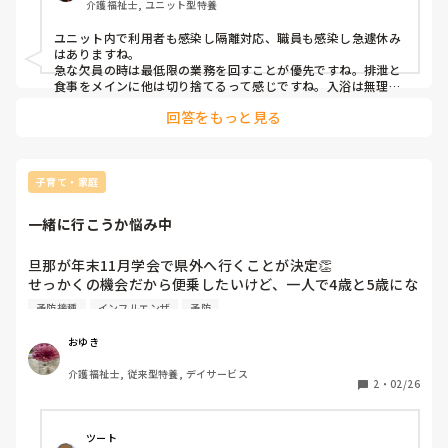
介護福祉士, ユニット型特養
ユニット内で利用者も感染し隔離対応、職員も感染し急遽休み
はありますね。

急な欠員の時は最低限の業務を回すことが優先ですね。排泄と
食事をメインに他は切り捨てるって感じですね。入浴は無理で
すし、清潔を保つための清拭も週2が難しければ週1にするな
回答をもっと見る
ど。

そういう事態になった時に何を優先するのかを施設で決めるこ
とが大切だと思います。普段の業務を回す為には最低限この人
数いないとできないから、これは諦めてこっちに人を回そうと
子育て・家庭
か。

インフルなど感染力の強いものに対して、職員も感染しないよ
一緒に行こうか悩み中
うな対策は必須ですね。施設は利用者１人でも出れば拡大しま
すし、職員も移ります。N95マスクやガウンテクニックなど、
普段から感染を意識した行動が必要ですね。仕事以外でもそう
旦那が年末11月学会で県外へ行くことが決定👏

です。なるべく人混みを避ける、プライベートでもマスクを着
せっかくの機会だから便乗したいけど、一人で4歳と5歳にな
用するなど。
る子供たちと行けるか心配🥺

予防接種
インフルエンザ
予防
インフルエンザの予防接種は済ませて行きたいけど、悩みま
す🤦‍♀️

おゆき
介護福祉士, 従来型特養, デイサービス
2
・
02/26
ツート