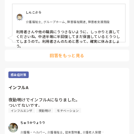
しんこぶら
介護福祉士, グループホーム, 障害福祉関連, 障害者支援施設
利用者さんや他の職員にうつさないように、しっかりと直して
くださいね。中途半端に半回復してまだ保菌しているとうつし
てしまうので。利用者さんのためと思って、確実に休みましょ
う。
回答をもっと見る
感染症対策
インフルA
夜勤明けでインフルAになりました。

ついてないです。
インフルエンザ
夜勤明け
モチベーション
ちゅうかりょうり
介護職・ヘルパー, 介護福祉士, 従来型特養, 介護老人保健施