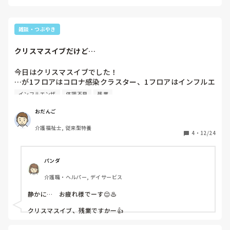
熱後2日間(48時間)」が基本的な目安とされています。ただ、
医療・介護現場では免疫力の低い高齢者や患者さんと接触する
ため、より慎重な対応が求められます。CDCのガイドラインで
は、医療従事者は「熱が下がって24時間以上経過し、呼吸器症
雑談・つぶやき
状が改善するまで」勤務を控えることが推奨されています。お
だんこさんのように3日目に微熱と頭痛が再発している場合
クリスマスイブだけど…
は、まだウイルスが体内で活動している可能性があるので、無
理に復帰せず十分に休養を取ることが大切です。復帰のタイミ
ングは、解熱後2日経過していること、呼吸器症状(咳・鼻水・
今日はクリスマスイブでした！

のどの痛み)が軽快していること、全身倦怠感が改善しているこ
…が1フロアはコロナ感染クラスター、1フロアはインフルエ
とを目安に、職場の産業医や上司と相談して決めるのが安全で
ンザ感染クラスター、もちろん職員もコロナやインフル、体
インフルエンザ
体調不良
残業
す。今は焦らずしっかり治してください。お大事にしてくださ
調不良者続出ばかりで無事な職員は残業対応…

い☺️
色々とあり過ぎて、逆に笑えてくるクリスマスイブでした
おだんご
（笑）

介護福祉士, 従来型特養
もちろん明日以降も継続して感染隔離対応していますので…

4
・
12/24
まぁ楽しんで仕事しまーす！
パンダ
介護職・ヘルパー, デイサービス
静かに…　お疲れ様でーす😌♨️

クリスマスイブ、残業ですかー👍