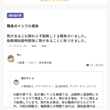
感染症対策
職員のインフル感染
熱があるにも関わらず勤務してる職員がいました。

勤務開始数時間後に熱があることに気づきました。

普段通りの様子だったので全く気づきませんでした。

インフルエンザ
施設
職員
急いで帰らせようとしましたが、帰ったら人足りなくて迷惑
かけるからとなかなか帰ろうとせず…

ゆい
熱あっているほうが迷惑だからと帰らせました。

介護職・ヘルパー, 従来型特養
検査後インフルだと発覚。

13
・
01/02
幸いまわりに移ることなく済みましたが、これまで以上に対
策を徹底しなければと思いました。

黒子ダイル
介護福祉士, ケアマネジャー, 生活相談員, デイサービス, ユニット型
特養
お疲れ様です。私の働いている施設では、出勤時と退勤時にセ
ンサーカメラで検温しています。熱がある場合、すぐに帰るよ
う指導しています。熱がある場合、休む職員がほとんどです
が。今回の問題が、職員個人の問題であれば、個別指導が必要
かと。休むことにより業務が滞り、他のスタッフの迷惑になる