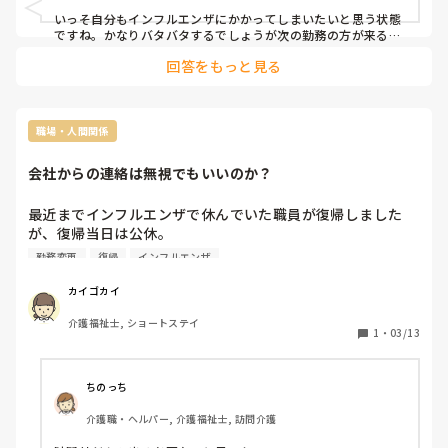
いっそ自分もインフルエンザにかかってしまいたいと思う状態
ですね。かなりバタバタするでしょうが次の勤務の方が来るま
で事故がないよう祈っております。

回答をもっと見る
無理をしない程度に頑張ってください。
職場・人間関係
会社からの連絡は無視でもいいのか？
最近までインフルエンザで休んでいた職員が復帰しました
が、復帰当日は公休。

勤務変更
復帰
インフルエンザ
その少し前に別の職員がインフルエンザで休むことになった
ので、先に復帰する職員に勤務変更のお願いをしたのです
カイゴカイ
が、予定があるのでと断られました。

介護福祉士, ショートステイ
1
・
03/13
その翌日は普通に出勤してきましたか、退勤後に翌日勤務変
更が必要になり連絡しても全くラインを見てもらえません。
電話を掛けても無視。既読にもならないので、心配でもあり
ちのっち
ますが、もう少し現場に気持ちを向けてほしいと思います。

介護職・ヘルパー, 介護福祉士, 訪問介護
自分のインフルエンザで周りの職員に勤務変更をしてもらっ
ておいて、他の人の時は無視。
