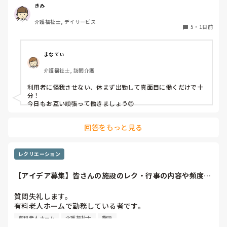
介助で言えば、要領よく動けたりと。

きみ
介護福祉士, デイサービス
今の私を振り返ってみたら…何も持っていないことが虚しく
5
・
1日前
なってきました…

利用者からは「素直に話聞いてくれる」・「言いやすい・頼
まなてぃ
みやすい」

介護福祉士, 訪問介護
って言われます。

利用者に怪我させない、休まず出勤して真面目に働くだけで十
職員から見ての私は？って考えたら答えられる自信がないで
分！

す…

今日もお互い頑張って働きましょう😊
やだな、この自暴自棄…
回答をもっと見る
レクリエーション
【アイデア募集】皆さんの施設のレク・行事の内容や頻度を
教えてください
質問失礼します。

有料老人ホームで勤務している者です。

有料老人ホーム
介護福祉士
施設
他の施設様では、どのようなレクリエーションや行事を、ど