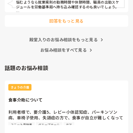
ご意見お待ちしております。よろしくお願いします！
悩むようなら就業規則の勤務時間や休憩時間、職員の出勤スケ
ジュールを労働基準局へ持ち込み確認するのも良いでしょう。

また、求職者がもとめるのは休憩か業務の充実のどちらでしょ
回答をもっと見る
う？

どちらをアピールすれば人材確保につながるのか…
殿堂入りのお悩み相談をもっと見る
お悩み相談をすべて見る
話題のお悩み相談
きょうの介護
食事介助について
利用者様で、要介護5、レビー小体認知症、パーキンソン
病、車椅子使用、失語症の方で、食事が自立が難しくなって
来ました。ご飯を、おにぎりにして、ご自分で手づかみで食
ユニット型特養
グループホーム
ケア
べてもらおうと、幼児が食べるくらいのおにぎりにしてま