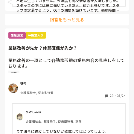
不足は生じていません。今年度も高校新卒者が入職しました。
スタッフの中には既に働いている友人、紹介も多いです。スタ
ッフの定着するよう、OJTの期間を設けています。勤務時間に
関しても、要望に応じて短くしたり、休んだ場合、応援できる
回答をもっと見る
ような工夫をしています。
施設運営
👑殿堂入り
業務改善が先か？休憩確保が先か？
業務改善の一環として各勤務形態の業務内容の見直しをして
おります。

職場
ただ、夜勤業務の見直しをする際に、上層部はより業務内容
を充実させたいとの意向があり、業務追加を求めてくるのに
暁冬
対して、現場職員は休憩が設定されてないのはおかしいから
介護福祉士, 従来型特養
まずは休憩確保した上で業務改善するのが筋だとの意見があ
29
・
05/24
り、対立しております。

ちなみに三交代の夜勤です。明けが休みになる形態です。皆
ひけしんぼ
さんのところでは休憩時間が確保できておりますか？その上
介護福祉士, 看護助手, 従来型特養, 病院
で業務改善に着手されておられますか？

まず法令に違反していないか確認してはどうでしょう。
