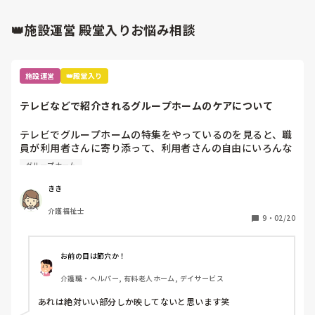
いているので安心して現在もいられます。

👑施設運営 殿堂入りお悩み相談
あの人はそういう性格で逃げてもらわれるのはマッサンさんに
対して失礼です。
施設運営
👑殿堂入り
テレビなどで紹介されるグループホームのケアについて
テレビでグループホームの特集をやっているのを見ると、職
員が利用者さんに寄り添って、利用者さんの自由にいろんな
ことやってもらうのをお手伝いして、本当にいい感じなんで
グループホーム
すが、実際には、午前中は職員2〜3人で、全介助の方もおら
れるし、利用者さんは洗濯物たたんだり調理もできないよう
きき
になっておられ、ほぼ全て職員がやっていて職員は、休憩す
介護福祉士
る時間ないくらい雑務に追われて、利用者さんは座ってテレ
9
・
02/20
ビ見ているだけで一日終わっています。

テレビで紹介されているグループホームも、同じ人員配置と
介護度だと思うのですが、なぜ、あんなに理想的なケアや施
お前の目は節穴か！
介護職・ヘルパー, 有料老人ホーム, デイサービス