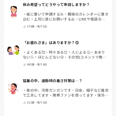
休み希望ってどうやって申請しますか？
・
紙に書いて申請する📝
・
職場のカレンダーに書き
込む
・
上司に直にお願いする🙇
・
LINEや電話など
で申請する
・
その他（コメントで教えてください）
376
票・
残り5日
「お疲れさま」はありますか？😊
・
よくある🥰
・
時々ある😊
・
人による🤔
・
あまり
ない💦
・
ほとんどない😢
・
その他(コメントで教え
てください)
495
票・
残り4日
猛暑の中、通勤時の暑さ対策は…？
・
車の中、冷房ガンガンです
・
日傘、帽子など着衣
で工夫してます
・
携帯ファンを使ってます
・
保冷剤
を持ち運んでいます
・
特に暑さ対策はしていませ
523
票・
残り3日
ん
・
その他（コメントで教えて下さい）