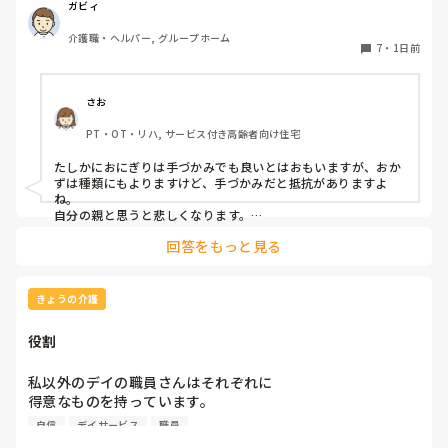
す。食べられる時とスプーンを使っても難しい時がありま
ガビィ
す。おかずも、おにぎり同様、手づかみでたべてもらってる
介護職・ヘルパー, グループホーム
時があるのですが、難しい時は、職員が介助しています。ご
7
・
1日前
飯は、おにぎりで手づかみでもいいのかなと思いますが、お
かずの手づかみは、どうかなと思うのですが、皆さんはどう
思われますか？私は、自分の母親が手づかみで食べてるのを
さお
見たら、悲しくなります…職員さん、介助して下さいと思っ
PT・OT・リハ, サービス付き高齢者向け住宅
てしまいます…
たしかにおにぎりは手づかみでも良いとはおもいますが、おか
ずは種類にもよりますけど、手づかみだと抵抗がありますよ
ね。

自分の親と思うと悲しくなります。

フルーツや温野菜とかならまだ良いでしょうけど。嚥下状態は
回答をもっと見る
どうなんでしょうか？とろみつけてたりするのを手づかみは抵
抗がありますね。
きょうの介護
役割
私以外のデイの職員さんはそれぞれに

得意なものを持っています。

自信
デイサービス
職員
裁縫や手作業など。
