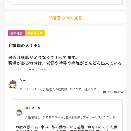
回答をもっと見る
施設運営
👑殿堂入り
介護職の人手不足
最近介護職が足りなくて困ってます。

職場がある地域は、老健や特養や病院がどんどん出来ている
ため、飽和状態です。

人手不足
老健
特養
新しく入職する介護職は、大体フィリピンとか海外の方が多
くなって来ており、記録が出来ないことや言葉遣いなどでト
りん
ラブル続きです。

PT・OT・リハ, 介護老人保健施設, デイケア・通所リハ
皆さんの職場はどうですか？

22
・
04/24
今後も人手不足がさらに深刻化していくと思いますが、何か
対策などしていますか？
黒子ダイル
介護福祉士, ケアマネジャー, 生活相談員, デイサービス, ユニット型
特養
お疲れ様です。幸い、私の勤めている施設では今のところ人手