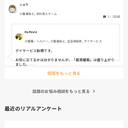
のくらいの頻度で行っているのか参考にさせていただきたく
ショウ
質問いたしました。

介護福祉士, 有料老人ホーム
うちの施設では現在、以下のような取り組みを行っていま
1
・
1日前
す。

毎月：「カフェ」と称して少し豪華なおやつとコーヒー・緑
Harfevre
茶等の提供、カレンダー作り

介護職・ヘルパー, 介護福祉士, 生活相談員, デイサービス
隔月： ランチのテイクアウトイベント

デイサービス勤務です。

その他： 季節ごとの定期的な行事(運動会や七夕など)

お役に立てるかは分かりませんが、「居酒屋風」は盛り上がり
ました。

ノンアルコール飲料に枝豆などのおつまみ、カラオケでデュエ
今の内容も喜ばれているのですが、最近少しマンネリ化して
回答をもっと見る
ットしたり…

きたなと感じており、新しく喜ばれるようなアイデアを探し
アルコールが入ってないのに「酔っちゃった」と雰囲気に呑ま
ています。

れてなのか、ほんのり顔が赤くなる方もいらっしゃいました。

企画の参考にさせていただきたいため、「うちは毎月こんな
参考になれば幸いです。

イベントをしている」「年〇回、こんな大型行事がある」
話題のお悩み相談をもっと見る
「マンネリ打破にこれが盛り上がった！」など、皆さんの施
あとは、寄せ植え(鉢にいくつかの苗を植える)やビンゴ大会な
設のリアルな内容やおすすめのレクをぜひ教えていただける
最近のリアルアンケート
と嬉しいです。

どうぞよろしくお願いいたします。