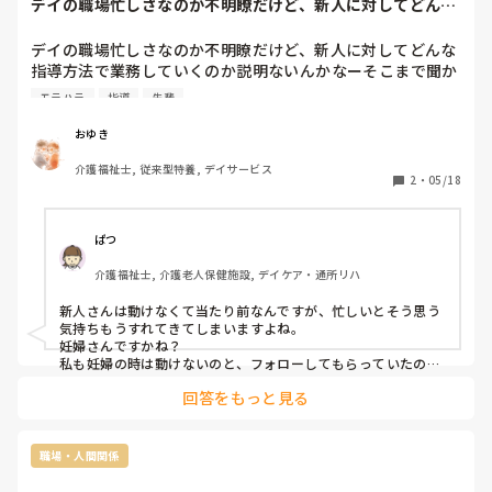
デイの職場忙しさなのか不明瞭だけど、新人に対してどんな
指導方法で業務し...
デイの職場忙しさなのか不明瞭だけど、新人に対してどんな
指導方法で業務していくのか説明ないんかなーそこまで聞か
なきゃ上は動かないのかなー💦その時点で聴き疲れが生じて
モラハラ
指導
先輩
いる。

実際に覚えが悪いとか上司に相談されてるみたいだし、将来
おゆき
私たちと同等の仕事が出来るようになるとは思えないっ
介護福祉士, 従来型特養, デイサービス
て。。。6ヶ月目に入ってお腹が出てきて、負担をかけてし
2
・
05/18
まうことは百も承知だけど、周りの人達の黒い部分が見えて
しまって怖い(T＿T)

私だって先輩の色んなとこ言えずに1人で抱え込み、周りは
ぱつ
フォローしながらやり遂げてるのって差別されてるみた
介護福祉士, 介護老人保健施設, デイケア・通所リハ
い。。。

新人潰しじゃないとは思うけど、モラハラに近い💦
新人さんは動けなくて当たり前なんですが、忙しいとそう思う
気持ちもうすれてきてしまいますよね。

妊婦さんですかね？

私も妊婦の時は動けないのと、フォローしてもらっていたの
で…。

回答をもっと見る
復帰後動けるようになったら言われることもなくなりますし！

今は気にせず、自分のできる仕事をしていきましょう。
職場・人間関係