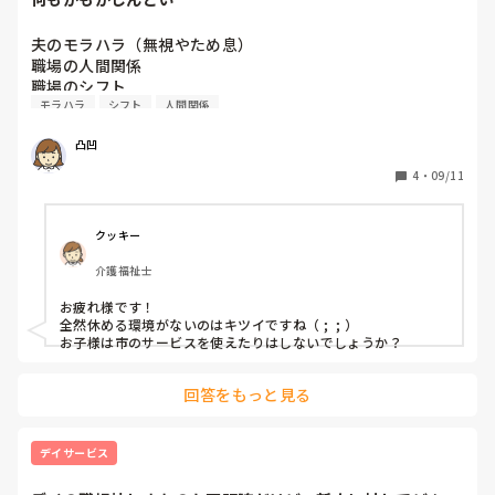
夫のモラハラ（無視やため息）

職場の人間関係

職場のシフト

モラハラ
シフト
人間関係
実母

子育て

凸凹
自分の体調の変化

4
・
09/11
もう…しんどい…何も出来なくなってきた。

洗濯や、食事作りは何とかしてるけど…。

クッキー
介護福祉士
辛くて。

お疲れ様です！

人間不信にもなってきた。
全然休める環境がないのはキツイですね（ ;  ; ）

お子様は市のサービスを使えたりはしないでしょうか？
回答をもっと見る
デイサービス