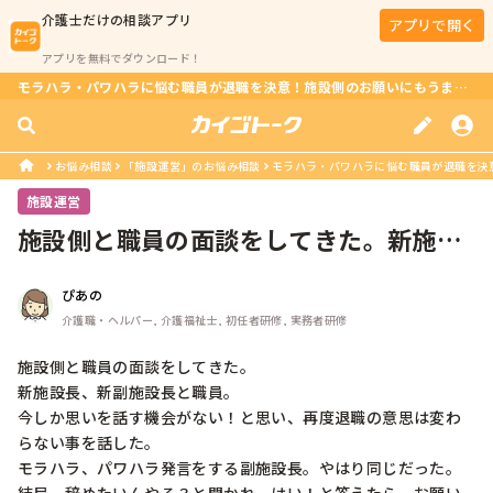
介護士
だけの相談アプリ
アプリで開く
アプリを無料でダウンロード！
モラハラ・パワハラに悩む職員が退職を決意！施設側のお願いにもうまく対応できる？
お悩み相談
「施設運営」のお悩み相談
モラハラ・パワハラに悩む職員が退職を決意
施設運営
施設側と職員の面談をしてきた。新施設
長、新副施設長と職員。今しか思いを...
ぴあの
介護職・ヘルパー, 介護福祉士, 初任者研修, 実務者研修
施設側と職員の面談をしてきた。

新施設長、新副施設長と職員。

今しか思いを話す機会がない！と思い、再度退職の意思は変わ
らない事を話した。

モラハラ、パワハラ発言をする副施設長。やはり同じだった。