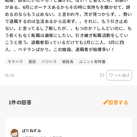
結局、辞めたいんやろ？と聞かれ、はい！と答えたら、お願い
がある。6月にボーナスあるからその時に気持ちを聞かせて、辞
めるのならもう止めない。と言われ今、次が見つからず、、勢い
で退職するのは生活あるから出来ず、、それに、もう引き止め
ない。と言ってるし了解したが、、もつのか？しんどいのに、も
う若くもなく転職は最後にしたい。引き継ぎ転職活動をしてい
こうと思う。退職者知っているだけでも2月に二人、3月に四
モラハラ
面談
パワハラ
施設長
ユニット型特養
01/28
いいね 2
1
件の回答
回答する
ぱりねずみ