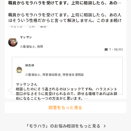
職員からモラハラを受けてます。上司に相談したら、あの人
はそういう性格だ...
職員からモラハラを受けてます。上司に相談したら、あの人
はそういう性格だからと言って解決しません。このまま続け
ていけないので辞めようと思います。同じように職員から、
モラハラ
上司
職員
マッサン
介護福祉士, 病院
7
・
06/03
ほのほ
介護福祉士, 障害福祉関連, 障害者支援施設
マッサンさん

相談したのにそう返されるのはショックですね。ハラスメント
窓口がなさそうに見受けられるので、許せる環境であればお辞
めになることも一つの方法かと思います。

回答をもっと見る
私はバラして欲しくない個人情報を管理職からバラされまし
た。また、その管理と同じ業務で、考え直したほうがいいこと
を同僚に伝えたことが管理の耳に入り、追いかけられそうにな
りました。他の職員がその管理を止めてくれました。

「モラハラ」のお悩み相談をもっと見る
私の場合は相談を聞いて受け止めてもらい、対処をしていただ