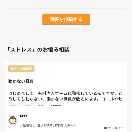
回答を投稿する
「ストレス」のお悩み相談
職場・人間関係
動かない職員
はじめまして。有料老人ホームに勤務しているんですが、ど
うしても動かない、働かない職員が数名います。コールやセ
ンサーが鳴っても、誰かが行くだろうと自分からは行きませ
モチベーション
愚痴
人間関係
ん。その日のメンバーでそういう職員と一緒だと仕事量が全
く違うのもしんどいです。皆さんはどうやって乗り気ってま
KEEE
すか？
介護福祉士, 生活相談員, 有料老人ホーム
22
・
03/11