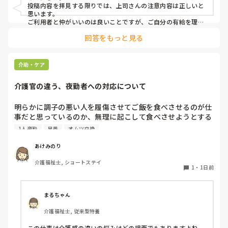
けない。

投稿内容を拝見する限りでは、上司さんの注意内容は正しいと
→ケアマネに中止になることを伝える時は、有休をとるから
思います。

中止になったとは言わないこと。「中止にさせてもらうこと
ご利用者と仲がいいのは良いことですが、ご自分の有給を理由
にケアをキャンセルされるのは筋違いかと。

になった」ではなく「中止にさせてもらってもよろしいです
回答をもっと見る
それだけ、そのご利用者がもかさんのことを信頼されてるんで
か？」と聞くようにして。

しょうけど、もしもかさんご自身が体調不良でケアに行けない
場合のことを考えたら、他のスタッフも行けた方がローテーシ
と言われました。

ョン組めますよね。
介助・ケア
介護官の違う、夜勤者への対応について
私の考え対応が間違えていますか？
明らかに調子の悪い人を履傷させてご飯を食べさせるのが仕
事だと思っているのか、無理に起こして食べさせようとする
スタッフがいます。私が出勤して急変に気づき対応しました
1人夜勤
早番
オムツ交換
が、その後本人に聞き出しても自分の時は問題なかったか
（夜勤者）とか平気でドヤ顔でいます。

あけみのり
夜勤は1人夜勤です。その時はベトナム人と早番の2人体制で
介護福祉士, ショートステイ
したけども、どちらも急変対応に特化しておらず、この2人
1
・
1日前
が夜勤をすると見守り不足で大変になるんではないかなと危
惧してます。夜間はただオムツ交換変えればいい。トイレに
連れて行けばいい？寝るか寝ないか問題だみたい平気で言う
まるちゃん
ので人員が少ないため入らせていますが、きちんと見守りの
介護福祉士, 従来型特養
であれば夜勤も外すが管理者がオッケーを出しているので、
出勤日は誰かがどうにかなっているのではないかと怖すぎて
この仕事は介護感の違いの悩みはどの場面でもありますよね。
