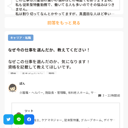
出勤するのが苦痛になります
私も従来型特養勤務で、働いてる人も多いのでその悩みはつき
ません。

私は割り切ってなんとかやってますが、真面目な人ほど辛いお
もいしてそうですよね。
回答をもっと見る
キャリア・転職
なぜ今の仕事を選んだか、教えてください！
なぜこの仕事を選んだのか、気になります！

資格を記載して教えてほしいです。

資格
モチベーション
施設
私は介護士です。

ぽん
帰省して中学の同級生と地元でご飯した時に、その人が介護
介護職・ヘルパー, 施設長・管理職, 有料老人ホーム, サー
の仕事をしていると聞いて、その時はあまり興味もてず、聞
3
・
21時間前
ビス付き高齢者向け住宅, 訪問介護, 介護事務, 初任者研修, 
き流してました。

障害福祉関連, 障害者支援施設
しかしUターン転職活動中にたまたま街でその人と会って、
ツート
流れでカフェで話して、

介護福祉士, ケアマネジャー, 従来型特養, グループホーム, デイサー
施設見学だけでも行ってみたら、実際に現場を見て素敵だと
ビス
思って決めました。