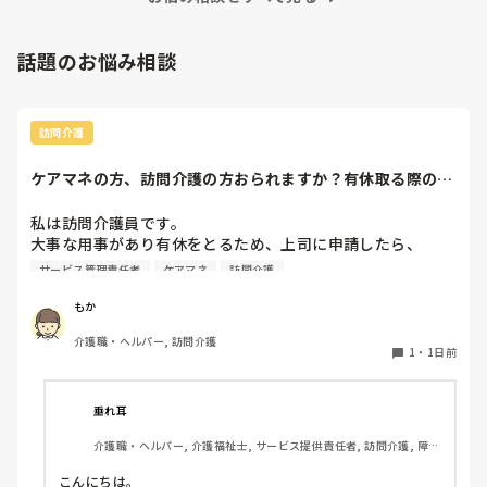
話題のお悩み相談
訪問介護
ケアマネの方、訪問介護の方おられますか？有休取る際の、
利用者やケアマネ...
私は訪問介護員です。

大事な用事があり有休をとるため、上司に申請したら、

代わりに訪問する職員を考えるとのこと。

サービス管理責任者
ケアマネ
訪問介護
また、利用者に対しては、私は利用者とよくプライベートの
話などもしたりと仲が良いため（←表現の仕方良くないかも
もか
です、すみません）こういう理由で休みをとるから、代わり
介護職・ヘルパー, 訪問介護
の人になるけどいいかという相談をしていました。利用者か
1
・
1日前
らは、「全然いいよ！優先してね」と言ってくださって、代
わりはいらないから中止でいいよとのこと。このことを上司
に伝えたら、注意されました。

垂れ耳
介護職・ヘルパー, 介護福祉士, サービス提供責任者, 訪問介護, 障害
上司の注意内容

福祉関連
→利用者に対して、こういう理由で有休をとると言ってはい
こんにちは。
