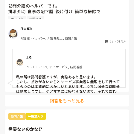
訪問介護のヘルパーです。

排泄介助  食事の配下膳  後片付け  簡単な掃除で

身体1生活2の1時間20分のサービスですが 

ケアマネ
訪問介護
利用者さんが食事に1時間近くかかり 

食後の片付けとベッドでの体制を整えたら毎回20分近くオー
月の裏側
バーです。

介護職・ヘルパー, 介護福祉士, 訪問介護
ケアマネに何度も伝えますが 「点数も無いし自費ももう使
35
・
02/24
えない」と言われ 認めてもらえません。

プランの変更も無く タダ働きです。

よる
PT・OT・リハ, デイサービス, 訪問看護
私の所は訪問看護ですが、実際あると思います。

しかし、点数がないからとサービス事業者に無理をして行って
もらうのは本質的におかしいと思います。うちは過分な時間分
は請求しますし、ケアマネには終わらないので、それであれば
外のサービスや家族などの協力を得るなど工夫してもらうよう
回答をもっと見る
に頼んでますね。
訪問介護
👑殿堂入り
需要ないのかな⁉️