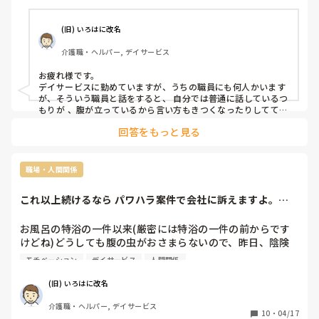
(旧) いろはに改名
介護職・ヘルパー, デイサービス
お疲れ様です。

デイサービスに勤めていますが、うちの職員にも何人かいます
が、そういう職員と話をすると、 自分では普通に話しているつ
もりが 、腹が立っているから言い方もきつくなったりしてて、
逆恨みを買うといけないので必要最小限の会話しかしないよう
回答をもっと見る
にしています。
職場・人間関係
これ以上続けるなら パワハラ案件で会社に訴えますよ。と
言ってやった
お風呂の特浴の一件以来(厳密には特浴の一件の前からです
けどね)どうしても腹の虫がおさまらないので、昨日、陰険
主任を外に呼びだして...

モチベーション
デイサービス
人間関係
『2年以上に渡り私になにかと言ったり、時には、わざわざ
(旧) いろはに改名
自分(陰険主任)の仕事を止めてまで私の所にきて注意をして
介護職・ヘルパー, デイサービス
るのに、1年前に入ってきたデクノボウには、みんなが忙し
10
・
04/17