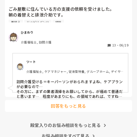
ごみ屋敷に住んでいる方の支援の依頼を受けました。

朝の着替えと排泄介助です。

着替え
リハビリパンツ
掃除
部屋のあちこちに汚染したリハパンやパットが置かれてあり
ます。

ひまわり
キッチンは使える状態ではありません。

介護福祉士, 訪問介護
トイレも素人が綺麗に復旧出来る状態ではありません。

13
・
06/19
ケアマネから掃除の支援も追加してもらえないかという話も
出ていますが、ネットで調べると、ごみ屋敷の清掃は訪問介
ツート
護の範囲内ではないとい記事が多いです。

介護福祉士, ケアマネジャー, 従来型特養, グループホーム, デイサー
主任は引き受けるつもりでいるようですが、状態が酷すぎて
ビス
ゾッとしてしまいます。

訪問介護受ける＝キーパーソンがおられますよね、ケアプラン
臭いもあるし、換気がされていないので、そのお宅に訪問し
が必要なので…

た後に同じ服装で次の支援になんて行けそうもありません。

その方に、まずの業者清掃をお願いしてから、が極めて普通だ
ごみ屋敷の対応について、アドバイス頂けるとありがたいで
と思います…　程度があまりにも、の領域であれば、ですね…

でないと、仕事が物理的にも、心情的にも出来ませんよね💧
す。
回答をもっと見る
殿堂入りのお悩み相談をもっと見る
お悩み相談をすべて見る