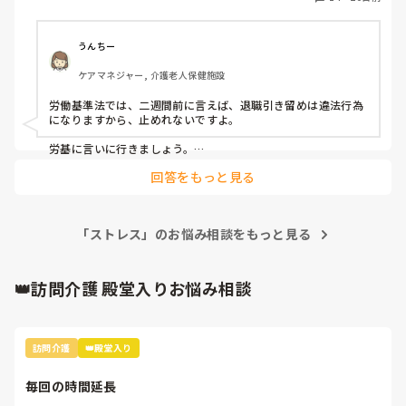
保留で」と言われ話し合い終了。

なんて。
有給がほぼ丸々残っているのでそれも消費して辞めたいこと
を伝えましたが、表情が険しかったので使えるか分かりませ
うんちー
ん。

ケアマネジャー, 介護老人保健施設
少し前に夜勤者2人が夜勤を辞退し、今、夜勤と早遅が出来
る職員が足らず、それに加え自分まで辞めると回らないと思
労働基準法では、二週間前に言えば、退職引き留めは違法行為
うけど、自分も自分の身体が一番なので、後の事を考える余
になりますから、止めれないですよ。

裕はありません。

今まで10年以上、介護の仕事をしてきたけど、次は新たな職
労基に言いに行きましょう。

種に挑戦しようと思います。

回答をもっと見る
私も同じようなことがあり、半年間引き留められました。

年内には辞めたいけど、どうなることか(–_–“)
私の場合は、実働半年前に申し出と就業規則に書いてあるか
ら、後任が見つかるまでなど、かなり引き留められました。

でも、求人はかけずでした。

「ストレス」のお悩み相談をもっと見る
→今はネットで調べてたりしたらすぐわかりますし。

次が決まってると言ってもと無駄で、退職できない為、何社か
内定を辞退しました。

👑訪問介護 殿堂入りお悩み相談
訪問介護
👑殿堂入り
最後は退職引き留めが原因でメンタルやられて、体調を崩して
しまいました。

そこで医師の診断書を出したら即日退職が許可されました。
毎回の時間延長