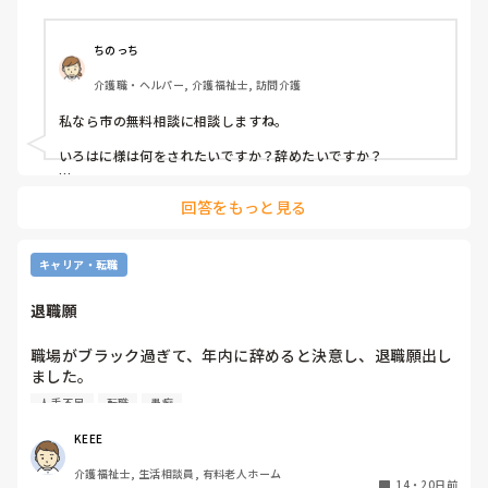
くしているのに、ぼーっとしていたり利用者と話をしていた
りしてるのに、私の所に来て注意をしたような姿をみたこと
がないけど、どうしてですか?それっておかしくないです
ちのっち
か』と、とりあえず弁解の機会を与えたが黙秘。

介護職・ヘルパー, 介護福祉士, 訪問介護
これ以上、何を言っても黙秘するだろうから『こういう指導
私なら市の無料相談に相談しますね。

法っていうか、やり方ってパワハラになりませんか?ってい
うか、パワハラとはおもいませんか』とはっきり言ってやっ
いろはに様は何をされたいですか？辞めたいですか？

たけど、やっぱり黙秘。

その主任は差別してるけど、人はかわらないです。黙秘してる
回答をもっと見る
時点で「お前とは話さないよ」ってなってますよね。

私に対して注意、指導をすることに関しては仕事に関しての
ことなので、それ自体に関しては恨みつらみを持つつもりは
バカが1人怒ってる、相手にするだけ無駄。

ないですが、同じことをしているのに、デクノボウには言わ
キャリア・転職
ない、私には言うというのであれば、明らかに差別的行為、
俺は主任なんだからお前より偉い、俺を怒らせるとわかってる
またはパワハラ行為に該当すると私は思っているのであまり
だろうなぁ。

退職願
これが続くようであれば会社を通してパワハラ問題として申
みたいな？

職場がブラック過ぎて、年内に辞めると決意し、退職願出し
同じ土俵には上がらないぜ、

ました。

施設長の第一声は「それは困る」でした。

ってか？

人手不足
転職
愚痴
なにが原因か聞かれましたが、今まで都度訴えかけてた事を
辞めるのは簡単、1人怒っても相手にされない。

笑って流されるだけで、何一つ改善されなかった事が施設長
KEEE
の中で無かった事になっているのか、たいしたことないと思
法律的にはどうなのか。よければ相談もアリですよ。

介護福祉士, 生活相談員, 有料老人ホーム
われていたのかは謎ですが、再度説明すると少し考え「一旦
14
・
20日前