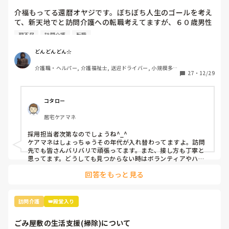
介福もってる還暦オヤジです。ぼちぼち人生のゴールを考え
て、新天地でと訪問介護への転職考えてますが、６０歳男性
というと断られます。

理不尽
訪問介護
転職
需要ないのかな⁉️
どんどんどん☆
介護職・ヘルパー, 介護福祉士, 送迎ドライバー, 小規模多機
27
・
12/29
能型居宅介護
コタロー
居宅ケアマネ
採用担当者次第なのでしょうね^_^

ケアマネはしょっちゅうその年代が入れ替わってますよ。訪問
先でも皆さんバリバリで頑張ってます。また、接し方も丁寧と
思ってます。どうしても見つからない時はボランティアやハロ
ーワークの職業訓練から入ってみてはいかがでしょうか。
回答をもっと見る
訪問介護
👑殿堂入り
ごみ屋敷の生活支援(掃除)について