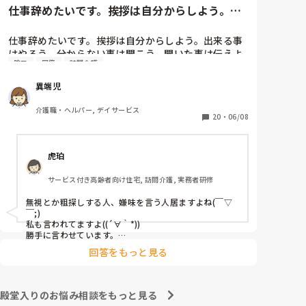
仕事辞めたいです。挨拶は自分からしよう。出
来る事はやろう。分からない事...
仕事辞めたいです。挨拶は自分からしよう。出来る事
はやろう。分からない事は聞こう。聞いた事は伝えよ
陰口
同僚
訪問介護
う。失敗、迷惑かけたら謝ろう。助けてもらったら感
謝しよう。常にそれを頭に入れて働いてます。しかし
異端児
職場で嫌われているので挨拶しても無視。出来る事を
すれば粗探し。分からない事を聞けばそんな事も分か
介護職・ヘルパー, デイサービス
らないの？聞いた事を伝えたら反感をかう。毎日毎日
20
・
06/08
謝って毎日毎日感謝の言葉を伝えている。明らかに同
僚と差別されている。失敗しても笑い飛ばしてもらえ
虎珀
る同僚。私が失敗したら一気に空気が悪くなり口も聞
いてもらえない。自分が可愛げがないのも分かってい
サービス付き高齢者向け住宅, 訪問介護, 実務者研修
ます。しかし仕事なのでそれはそれ。可愛げがあろう
となかろうと利用者さんには関係ない事。利用者さん
無視とか粗探しする人、嫌味を言う人居ますよね(￣▽
から苦情があったならまだしも未だに無し。同じ職場
￣;)

で働く仲間なので打ち解けなければならないと思って
私も言われてますよ((´∀｀*))

いますが無視されて陰口叩かれているの分かっている
勝手に言わせています。

相手にするだけ時間の無駄ですしね。

のにこれ以上何を私はすればいいですか。辞めたいで
回答をもっと見る
そんな人を相手にするよりプライベートを充実して人生
す、でもここで辞めるのも癪です。しっぽ巻いて逃げ
楽しく過ごした方が得よ。転職なんていつでも出来るし
たと言われるのも嫌です。毎日8時間働いて5分も職場
辞めたい時はさっさと今より待遇良い探して移った者勝
の人と話をしない。話かけれる雰囲気でもない。上司
ちよ。

殿堂入りのお悩み相談をもっと見る
も知ってか知らずか放置。しんどい。
まぁ、陰口とか言う人に限って対象相手が辞めて仕事に