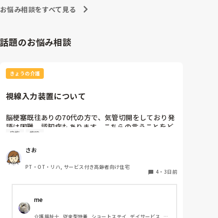
負荷がかかるとまた文句を言うのよね┐( ∵ )┌
お悩み相談をすべて見る
話題のお悩み相談
きょうの介護
視線入力装置について
脳梗塞既往ありの70代の方で、気管切開をしており発
語は困難。認知症もあります。こちらの言うことをど
家族
施設
のくらい理解しているかは不明ですが、問いかけに頷
くことはよくあります。息子さんが熱心な方で、施設
さお
の方にもほぼ毎日面会に来られます。この前ケアマネ
の方からお話しを聞いたら、視線入力装置？を導入し
PT・OT・リハ, サービス付き高齢者向け住宅
たいと息子さんがおっしゃっているそうです。そこ
4
・
3日前
で、施設などで実際使われている利用者の方がいらっ
しゃいましたら、どんな感じなのか、どのくらい使い
me 
こなせるものなのかお聞きしたいです。
介護福祉士, 従来型特養, ショートステイ, デイサービス, 訪