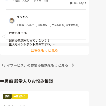
介護職・ヘルパー, デイサービス
この日は、酸素ボンベを使用している利用者がいて、
16
・
06/15
その利用者を起こしに行くとびっくり。

ひろやん
何がびっくり かというとお昼寝をする時や自席で長く
座ってる時などはボンベではなく、ポータブルの酸素
介護職・ヘルパー, 介護福祉士, 生活相談員, 従来型特養, 有
発生器を利用しているのですが、その酸素発生機の電
料老人ホーム, デイサービス, デイケア・通所リハ, ユニッ
源が入っておらず、利用者の鼻に酸素が入っていない
ト型特養
お疲れ様です。

ことが判明。

酸素の電源が入っていない？？

とりあえず 『○○さん』と言って声をかけると起きた
重大なインシデント案件ですね。

デイサービスとのことですが、看護師に話してSpO2(サ
ので、ほっと、ひと安心ですが、本日のホールリーダ
回答をもっと見る
チュレーション)は問題無かったのでしょうか？

ーに報告しに行くと、この日のホールリーダーは陰険
翌日も普通に通われたそうで、良かったですが。

主任…

本来であればご家族に送るデイ記録記入より前に、陰険
「デイサービス」のお悩み相談をもっと見る
とりあえず 電源が入っていないことを確認し、あとは
主任さんが、ご家族に御詫びの電話を入れるなり誠意を
見せますけどね。

お任せしますと言って現場を離れたのですが、さて、
しかも個人ファイルにも記載無しとは、隠蔽ですよ。

どうするんだろうと思っていたわけですが、

👑愚痴 殿堂入りお悩み相談
隠蔽主任を動かせなければ、仕方なしですが、職員間で
実はこの酸素ボンベを利用している方、翌日も続けて
利用されるので普通であれば、この○○さんの 酸素ボ
ンベの件に関しては、事業所内の個人ファイルには記
愚痴
👑殿堂入り
載しておかなければならない案件のようだと思ってい
ましたが、翌日の朝のミーティングでは、ホールリー