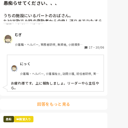
愚痴らせてください、、、
利用者は、

叩こうが、ののしろうが、何もするなと言おうが、

うちの施設にいるパートのおばさん。

そういう病気だから、そういう性格だからと

8:30出勤で９時の夜勤者からの申し送りまでひたすら
守られる

送迎
トイレ
パート
おしゃべり。

本来日勤の仕事のはずのシーツ交換や居室掃除を「暇
こっちの方がよっぽど虐待受けてるよ。

むぎ
ならやってよね！！」と夜勤者に言っている。（私も
こんなこと言ったらまた怒られますか？
言われる。）

介護職・ヘルパー, 実務者研修, 無資格, 小規模多機
あなたが喋っている３０分でやれるのでは？？？

17
・
10/06
能型居宅介護
送迎表も自分が作らないと気が済まないのか、他の人
が作ると文句、文句、文句。そして勝手に（自分が楽
にっく
なように）変えている。

そして日中もひたすらおしゃべり。トイレ誘導もせ
介護職・ヘルパー, 介護福祉士, 訪問介護, 初任者研修, 実務
ず。

者研修, ユニット型特養
この人がいるのに仕事が大変なら、いなくて大変の方
お疲れ様です。上に報告しましょ。リーダーやら主任や
がましなんですけどー！！！！
ら。
回答をもっと見る
愚痴
👑殿堂入り