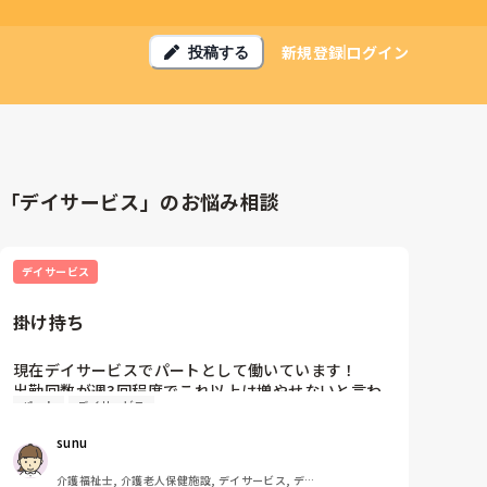
新規登録
ログイン
投稿する
「デイサービス」のお悩み相談
デイサービス
掛け持ち
現在デイサービスでパートとして働いています！

出勤回数が週3回程度でこれ以上は増やせないと言わ
パート
デイサービス
れました。（利用者さんが少ないため）これから掛け
持ちを考えています。

sunu
掛け持ちされている方はいますか？

介護福祉士, 介護老人保健施設, デイサービス, デイ