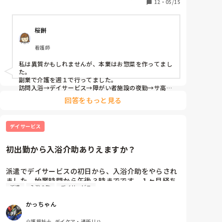
どのような仕事を掛け持ちしてますか？
12
・
05/15
ケア・通所リハ
桜餅
看護師
私は異質かもしれませんが、本業はお惣菜を作ってまし
た。

副業で介護を週１で行ってました。

訪問入浴→デイサービス→障がい者施設の夜勤→サ高住
の夜勤と色々やってきましたね。

回答をもっと見る
夜勤大丈夫ならサ高住は２万以上もらえるので良かった
ですよ。

デイサービス
その後本業のお惣菜屋を辞めて２ヶ月くらいサ高住の夜
勤週２と単発バイトで暮らしてました。
初出勤から入浴介助ありえますか？
派遣でデイサービスの初日から、入浴介助をやらされ
ました。始業時間から午後３時までです。１ヶ月経ち
派遣
入浴介助
デイサービス
ましたが変わりません。どう思われますか？精神的に
ボロボロです。
かっちゃん
介護福祉士, デイケア・通所リハ