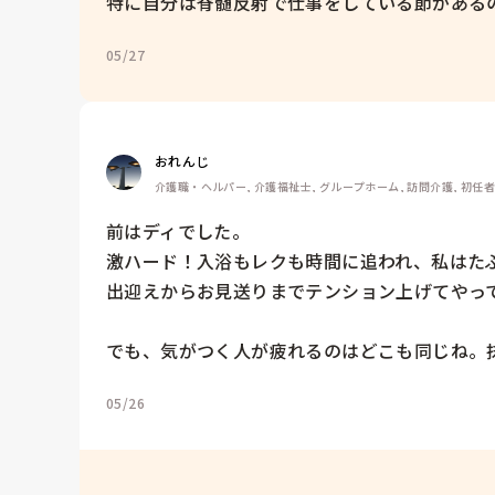
特に自分は脊髄反射で仕事をしている節があるの
05/27
おれんじ
介護職・ヘルパー, 介護福祉士, グループホーム, 訪問介護, 初任
前はディでした。

激ハード！入浴もレクも時間に追われ、私はたぶ
出迎えからお見送りまでテンション上げてやって
でも、気がつく人が疲れるのはどこも同じね。
05/26