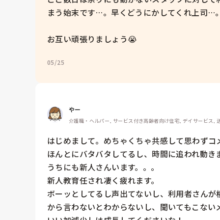
まう始末です…。早くどうにかしてくれ上司…。
お互い頑張りましょう😭
05/25
やー
介護職・ヘルパー, サービス付き高齢者向け住宅, デイサービス, 
はじめまして。めちゃくちゃ共感して思わずコメ
ほんとにバタバタしてるし、時間に追われ動きま
うちにも新人さんいます。。。

新人教育任され凄く疲れます。

ボーッとしてるし声出てないし、利用者さんが
から言わないとわからないし、聞いてもこないメ
いい加減少しは成長してくださいな！
