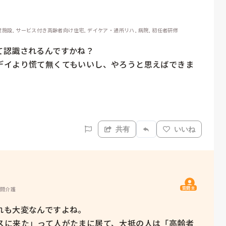
施設, サービス付き高齢者向け住宅, デイケア・通所リハ, 病院, 初任者研修
認識されるんですかね？

デイより慌て無くてもいいし、やろうと思えばできま
共有
いいね
質問主
訪問介護
も大変なんですよね。

スに来た」って人がたまに居て、大抵の人は「高齢者