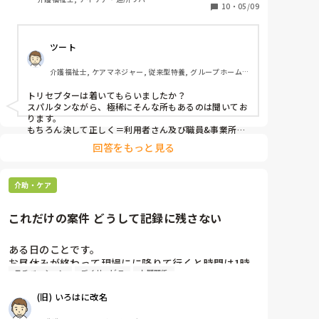
10
・
05/09
ツート
介護福祉士, ケアマネジャー, 従来型特養, グループホーム, 
デイサービス
トリセプターは着いてもらいましたか？

スパルタンながら、極稀にそんな所もあるのは聞いてお
ります。

もちろん決して正しく＝利用者さん及び職員&事業所に
良い事　はありません。認知症の方、危険予測の出来な
回答をもっと見る
い方、意識喪失の可能性、感染対策等など、把握もなく
やるデメリットはかなりのものです。出来ない、入れれ
ない、ことはない、のですけどね、、
介助・ケア
これだけの案件 どうして記録に残さない
ある日のことです。

お昼休みが終わって現場にに降りて行くと時間は1時
モチベーション
デイサービス
人間関係
半 近くなので、午後から始まる利用者 全体でのレクレ
ーションのためにお昼寝の利用者を起こして回るわけ
(旧) いろはに改名
ですが…
