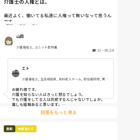
介護士の人権とは。
ダーさん、それには一切触れることもなくミーティン
グが終わってしまいました。

最近よく、働いてる私達に人権って無いなって思うん
あれ、おかしいなと思っていましたが、送迎に行く時
です。

間なので帰ってきてからゆっくり見ればいいやと思い 
警察
虐待
暴力
、お昼休みをちょっと早めに切り上げて現場に行き、
介助中、どんなに叩かれても、つねられても、蹴られ
山田
その利用者の個人ファイルを見ると 、これだけの案件
ても

の記載がない。てか。

キチガイと言われても、アホだのバカだと言われて
介護福祉士, ユニット型特養
も、助けて貰えない

11
・
05/24
命に関わることなのになぜ書かない…と、私の頭の中
介助前に「〇〇しますね。〇〇していいですか。」と
では色々なことが巡り巡って、まさか陰険主任がやっ
声をかけている

たから、自分では書かない気かと思ってみたりします
エト
でも、何をされているのか理解出来ていないから、私
が 、現場にいないので、その辺は妄想だと思ってくだ
達が虐待しているかのように騒ぐ

さい。

介護福祉士, 生活相談員, 有料老人ホーム, 初任者研修, 実務
被害妄想をされ、上の者を呼べ、警察を呼べ、先生を
者研修
呼べ、と。

お疲れ様です。

しかし 一歩間違ったら危ないことになっていました。
介護を知らない人はきっと怒るでしょう。

私達は、

でも介護をしてる人は共感するんじゃないでしょか。

押さえつけたり叩いたりつねったりしたら身体的虐待
誰しも経験あると思います。

介護者はそれが仕事だし、プロであるから対応するのが
だと言われ

回答をもっと見る
当たり前と思われると思いますね。

キチガイだのバカだのアホだの言ったら精神的虐待だ
介護者も人です。表向きニコニコしてても内心は結構ボ
と言われ

ロボロのことあります。

介助しなかったから介護放棄だと言われ

愚痴
👑殿堂入り
訴えられる

無理だと思えば逃げることも勇気だと思うので身体大切
にしてくださいね。