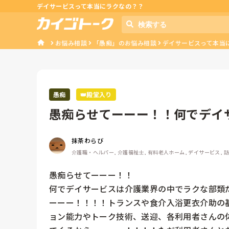
デイサービスって本当にラクなの？？
お悩み相談
「愚痴」のお悩み相談
デイサービスって本当
愚痴
👑殿堂入り
愚痴らせてーーー！！何でデイ
類だと思う...
抹茶わらび
介護職・ヘルパー, 介護福祉士, 有料老人ホーム, デイサービス, 
愚痴らせてーーー！！

何でデイサービスは介護業界の中でラクな部類
ーーー！！！！トランスや食介入浴更衣介助の
ョン能力やトーク技術、送迎、各利用者さんの