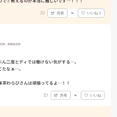
で💧教えるのが本当に難しいです…！！！
共有
いいね 1
者研修, 実務者研修
ん二度とディでは働けない気がする…。

たなぁ…。

抹茶わらびさんは頑張ってるよ…！！
共有
いいね