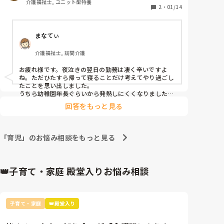
介護福祉士, ユニット型特養
理なので今は諦めモードです😭今の時間帯でも家帰っ
2
・
01/14
てやること沢山なので私も疲れ切ってしまってます…
（たまに夜泣きもあり日中眠くて仕方ない日も…）

まなてぃ
皆さんは何時ごろから時間増やして仕事してますか？
＆子供がちょくちょく体調不良にならなくなったのは
介護福祉士, 訪問介護
お疲れ様です。夜泣きの翌日の勤務は凄く辛いですよ
ね。ただひたすら帰って寝ることだけ考えてやり過ごし
たことを思い出しました。

うちら幼稚園年長ぐらいから発熱しにくくなりましたか
ね〜。小学校上がってもインフルエンザやりんご病にか
回答をもっと見る
かることもあってまだまだ安心できません。
「育児」のお悩み相談をもっと見る
👑子育て・家庭 殿堂入りお悩み相談
子育て・家庭
👑殿堂入り