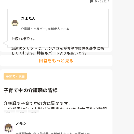
介護なのかなとも思います。

6
・
12/17
派遣という働き方はしたことないのですが　実際働か
れてみてどうなのでしょうか。　一長一短だとは思い
きよたん
ますが、そこの部分を教えていただけるでしょうか。

子育てをしながら細く長く、あまり施設の内情に深入
介護職・ヘルパー, 有料老人ホーム
りせず自身の家庭を大切に暮らしていきたいのが一番
の希望です。
お疲れ様です。

派遣のメリットは、ルンバさんが希望や条件を基本に探
してくれます。時給もパートよりも高いです。

デメリットは、即戦力をもとめられます。施設側や企業
回答をもっと見る
側の経営が思わしくない時に最初に派遣切りにあいま
す。

私はお勧めはしたくありませんが、最終的に決めるの
子育て・家庭
は、ルンバさんです。
子育て中の介護職の皆様
介護職で子育て中の方に質問です。

この業界はシフト制だと思うのでなかなか子供の時間
育児
子供
職種
を作れなかったり、土日の休みが取れなかったりする
と思いますが、何か時間を作るために工夫または職場
ノモン
への交渉とかされていますか？

参考にしたいのでよろしくお願いいたします！
介護福祉士, 従来型特養, 有料老人ホーム, 介護老人保