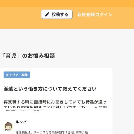
新規登録
ログイン
投稿する
「育児」のお悩み相談
キャリア・転職
派遣という働き方について教えてください
再就職する時に面接時にお聞きしていても待遇が違っ
ていたり内情を知ることは難しいですよね。。人間関
再就職
能力
育児
係もてきめん悪い場合はすぐに分かるのですが数カ月
いないと分からないのが普通だと思います。　どこも
ルンバ
同じだなと業界自体嫌気がさしていますがさして能力
もなく、また１０年近く介護にいると年齢的にも結局
介護福祉士, サービス付き高齢者向け住宅, 訪問介護