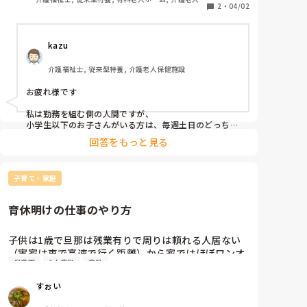
2
・
04/02
健施設, グループホーム, デイサービス, ユニット型特
養
kazu
介護福祉士, 従来型特養, 介護老人保健施設
お疲れ様です

私は勤務を組む側の人間ですが、

小学生以下のお子さんがいる方は、毎週土日のどっちか
で休み希望出したり、

回答をもっと見る
乳幼児のお子さんがいる方は夕方の忙しい時間に家事が
手伝えるよう、早番勤務を多く希望したり

幼稚園〜小学校低学年くらいだと、朝の準備が忙しいの
子育て・家庭
で遅番中心を希望だったり

各ご家庭で色々とご要望に合わせて可能な限り勤務を組
育休明けの仕事のやり方
んでいます。
子供は1歳で旦那は残業有りで周りは頼れる人居ない
（実家は車で高速で行く距離）から家ではほぼワンオ
保育園
1人夜勤
育児
ペの為育休明けは扶養内時短パートだけど幼くて保育
園から色々もらってくるから行けなかった日は他の休
すぉい
みの日に行けそうなら行くやり方をしてるのですが本
当は扶養外で時間延長して給与増やしたいけど現実無