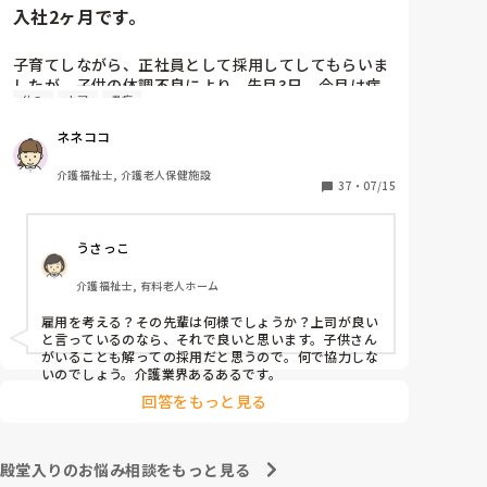
入社2ヶ月です。
長文失礼いたしました。
子育てしながら、正社員として採用してしてもらいま
したが、子供の体調不良により、先月3日、今月は病
休み
上司
愚痴
気が重なり息子が肺炎になり、欠勤が多くなっていま
す。先輩に仕事の雇用を一度考えてと言われました。
ネネココ
パートとなっても体調不良で休む事は変わらないと思
いますが、皆さんはどう思いますか。上司は気にしな
介護福祉士, 介護老人保健施設
くていいと、言ってくれています。
37
・
07/15
うさっこ
介護福祉士, 有料老人ホーム
雇用を考える？その先輩は何様でしょうか？上司が良い
と言っているのなら、それで良いと思います。子供さん
がいることも解っての採用だと思うので。何で協力しな
いのでしょう。介護業界あるあるです。
回答をもっと見る
殿堂入りのお悩み相談をもっと見る