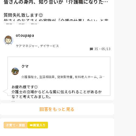
皆さんの身内、知り合いが「介護職になりた
い」と言ったら？
質問失礼致します😌

皆さんのお子さんや家族が「介護の仕事したい」と言
職種
家族
職場
ったら、なんと声をかけますか？？

知り合いのお子さん（高校生）が学校の進路希望で
otoupapa
「介護の仕事」と書いたら、先生から「やめておきな
さい」と言われたそうで😓

ケアマネジャー, デイサービス
相手が高校生に限らず、皆さんだったら、介護職を選
35
・
05/13
択肢に入れるのをどう思われますか？
クマ
介護福祉士, 生活相談員, 従来型特養, 有料老人ホーム, ユニ
ット型特養, 社会福祉士
お疲れ様です🙂

介護士の立場からどんな風に伝えられることがあるか
な？と考えてみました。

まず、介護士をやりたいと思った理由を本人に聞きま
回答をもっと見る
す。

そこでいわゆる「福祉の理想、キラキラ介護」のような
話が出た場合、現実的には収入が上がらず、特に結婚子
子育て・家庭
👑殿堂入り
育てのタームになるとどうしても苦労しやすい点、また
福祉の理想を裏切られる職場が多い点をデメリットとし
て必ず伝えます。
