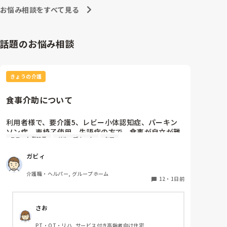
お悩み相談をすべて見る
話題のお悩み相談
きょうの介護
食事介助について
利用者様で、要介護5、レビー小体認知症、パーキン
ソン病、車椅子使用、失語症の方で、食事が自立が難
ユニット型特養
グループホーム
ケア
しくなって来ました。ご飯を、おにぎりにして、ご自
分で手づかみで食べてもらおうと、幼児が食べるくら
ガビィ
いのおにぎりにしてます。食べられる時とスプーンを
使っても難しい時があります。おかずも、おにぎり同
介護職・ヘルパー, グループホーム
様、手づかみでたべてもらってる時があるのですが、
12
・
1日前
難しい時は、職員が介助しています。ご飯は、おにぎ
りで手づかみでもいいのかなと思いますが、おかずの
さお
手づかみは、どうかなと思うのですが、皆さんはどう
思われますか？私は、自分の母親が手づかみで食べて
PT・OT・リハ, サービス付き高齢者向け住宅