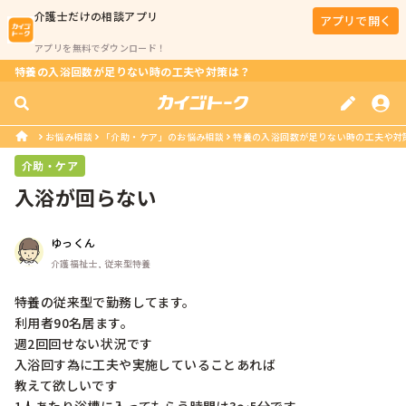
介護士
だけの相談アプリ
アプリで開く
アプリを無料でダウンロード！
特養の入浴回数が足りない時の工夫や対策は？
お悩み相談
「介助・ケア」のお悩み相談
特養の入浴回数が足りない時の工夫や対
介助・ケア
入浴が回らない
ゆっくん
介護福祉士, 従来型特養
特養の従来型で勤務してます。

利用者90名居ます。

週2回回せない状況です

入浴回す為に工夫や実施していることあれば

教えて欲しいです
