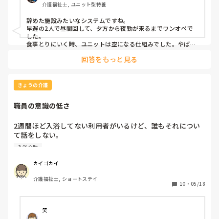
介護福祉士, ユニット型特養
もう1人は個浴しながらフロアを見ることに…

ほとんど車椅子の方で動きがある方は少ないといえ、自立歩
辞めた施設みたいなシステムですね。

行の方もいらっしゃいます。

早遅の2人で昼間回して、夕方から夜勤が来るまでワンオペで
それなのに入浴しながらフロアを見るなんて、私としては今
した。

までの経験上ありえないと思いました。

食事とりにいく時、ユニットは空になる仕組みでした。やばす
ぎでした。当時はリーダーが「私遅番きらーい」とか言ってず
私は、まだ寢浴で機械の使い方もあまり理解していなくて、
回答をもっと見る
っと早番。他の職員に遅番のしわ寄せきてました。遅が入浴対
1人で対応することに…

応なので毎日風呂介助はさすがに腰が死にました。なので、こ
本来なら先輩が一緒のはずが…

の施設なんかおかしいぞって思ったら早めに見切りつけて、辞
15:30から休憩に行けるはずが行けず、45分から16:15迄行
めることをオススメします。あと、転職ですがちゃんと見極め
きょうの介護
って来てと早出の人に言われ少しだけ休憩に…

てやらないと失敗します。

戻って来てもまだ先輩はいない。

主任とか副主任とか役職付いてるヤツは信用できる方とそうで
職員の意識の低さ
ない方がいます。周りが見えてないか、それが普通だと思って
17:30（夕食時）にやっと戻って来られる。

るかですね。利用者のためって言えばなんとかなっちゃうんで
何も言わず黙って何かされている。

すよ。たいてい自分のためって方が多いです。辞めた前の施設
2週間ほど入浴してない利用者がいるけど、誰もそれについ
居室対応の方の食事介助、フロアの食事介助がいるのに全く
がまさにそうです。自分の思い通りにいかないと職員にキレた
て話をしない。

手伝わず。

り、無視したり、利用者に対しても同様でした。

しんどくなってきた。

フロアが見える場所にその方の居室を移動してほしいが、新
入浴介助
今の施設は、最低2人で回しますが人数とれる日は3人います。
人なのでまだ何も言えず😢…

変に仕事サボるヤツがいないので仕事しやすいですね。人手不
見ながらだと一緒に食事できるのに…

カイゴカイ
足でどうにもならん時は、削れる業務を削ります。ワンオペが
私としては全て終わらせてから、居室対応の方の食事に行こ
減ったのでよかったです。早番だけは9時までワンオペです
介護福祉士, ショートステイ
うと思ったがなかなか行けず。

10
・
05/18
が、一応なんとかなります。くそ忙しいですが、事故やヒヤリ
口腔、トイレ、就寝介助終わらせて行こうと思うと結局19時
なく対応できます。洗い物に関しては事務所が手伝いにきてく
れれば8時半頃からフロアにいてくれるので、比較的楽になり
頃に…

ます。運なので来ない日は諦めてます。
食事介助（ゴロ音あり、吸引必要な方））しながらフロアを
笑