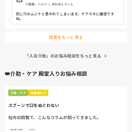
見ることに…

介護職・ヘルパー, 有料老人ホーム
物ではない人なので、他者様が動けばそちらへ。

食事がどんどん遅れることに…

同じ穴のムジナと思われてしまいます。ケアマネに確認です
20:00なったので、眠前薬服用とバイタル測定必要な方の所
ね。
へ。

この時点で、ほとんどの利用者様は居室にいるのであとはゆ
っくりとパッド交換へ。

回答をもっと見る
私が何が言いたいかと言うと、利用者様ほったらかしで委員
会や研修に行くかっていうことです。

「入浴介助」のお悩み相談をもっと見る
うちのユニットは、日勤いなくて、1ユニット早出1人、遅出
1人です。

職員がいないのに毎日のように主任も副主任も現場そっちの
👑介助・ケア 殿堂入りお悩み相談
けでどこかへ。

利用者様のためといって、祭り等行事されるが、果たして本
当に利用者様のためなのかと疑問が…

毎日のレクリエーションもできていないのに…

介助・ケア
👑殿堂入り
こんな現場だったら、理念でどんなにいいこと書いてあって
も人は来ないと思いますが…

スプーンで口をぬぐわない
皆さんの所はどうですか？

社内の回覧で、こんなコラムが回ってきました。

うちみたいな感じですか？

[スプーンで口をぬぐわない]

長文ですみません🙇‍♀️
食事介助
ケア