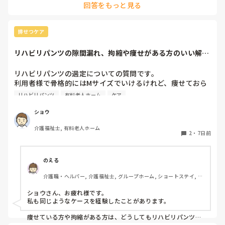
回答をもっと見る
認知症に関してはもしかしたら

施設内での研修はあるかも？

ただ、グループホームは利用者様がMAX9名で、その中に介助
排せつケア
出来る職員がいて基本はは全ての業務をこなすので

私のところでは1日に早、日、遅、夜の4人がいれば対応出来て
リハビリパンツの隙間漏れ、拘縮や痩せがある方のいい解決
います。

策ないですか？
（本当に人がいない時ですが…最悪早番以外いなくても、それ
以外が残業する事で対応出来ています。）

リハビリパンツの選定についての質問です。

利用者様で骨格的にはMサイズでいけるけれど、痩せておら
なのでそういう人が足りていない施設にとっては貴重な存在に
れたり、拘縮等で隙間ができ、そこから漏れてしまう方がた
なるし、直接介助しなくても現場で利用者様と会話はするの
リハビリパンツ
有料老人ホーム
ケア
まにおられるのですが、何かいい解決策はないでしょうか？

で、ご自身にも良い経験になると思います。

ちなみに、パッドも当てている方がほとんどです。

ショウ
そこから興味があればですが、資格取得支援が受けられる可能
性もありますし(^^)

介護福祉士, 有料老人ホーム
みなさんの施設での対策や、おすすめの選び方・当て方など
2
・
7日前
があれば教えていただきたいです。

よろしくお願いいたします。
のえる
介護職・ヘルパー, 介護福祉士, グループホーム, ショートステイ, デ
イサービス, デイケア・通所リハ, 訪問介護, 小規模多機能型居宅介
護
ショウさん、お疲れ様です。

私も同じようなケースを経験したことがあります。

痩せている方や拘縮がある方は、どうしてもリハビリパンツと
身体の間に隙間ができやすく、そこから尿漏れしてしまうこと