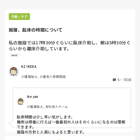
介助・ケア
就寝、起床の時間について
私の施設では17時30分ぐらいに臥床介助し、朝は5時30分ぐ
らいから離床介助しています。

順番は当然、身体状態や体調面を考慮して決めています。そ
施設
れにしても、臥床時間も離床時間も早すぎる気がするのです
が、みなさんの施設は何時ごろから臥床、離床されてます
KZ IKEDA 
か？
介護福祉士, 介護老人保健施設
6
・
7日前
ike yan
介護福祉士, 有料老人ホーム
臥床時間は少し早い気がします。

離床は順番に行えば一番最初の人はそのくらいになるのは理解
できます。

施設の方針と人員にもよると思います。