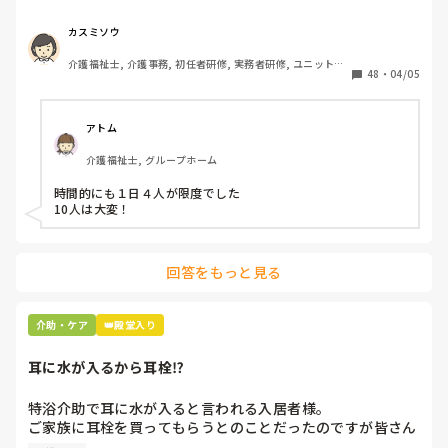
下さいとリーダーから言われました。

午前中に5人、午後から1人助っ人つけるので5人入れて下さ
カスミソウ
いとのことです。

介護福祉士, 介護事務, 初任者研修, 実務者研修, ユニット型
ここはほぼ全員寝たきりの方ですよ。ありえますか？

48
・
04/05
特養
アトム
介護福祉士, グループホーム
時間的にも１日４人が限度でした

10人は大変！
回答をもっと見る
介助・ケア
👑殿堂入り
耳に水が入るから耳栓⁉︎
特浴介助で耳に水が入ると言われる入居者様。

ご家族に耳栓を買ってもらうとのことだったのですが皆さん
どう思われますか？
