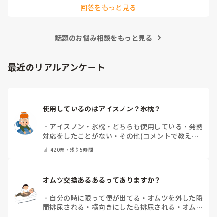
回答をもっと見る
がありますよね。

私が勤務していた施設では、まずリハビリパンツやパッドの当
て方を見直していました。パッドがしっかり立ち上がっている
話題のお悩み相談をもっと見る
か、陰部にきちんとフィットしているかを確認するだけでも漏
れが改善することがありました。

それでも漏れが続く場合は、サイズが本当に合っているかを再
最近のリアルアンケート
検討したり、メーカーを変更して試すこともありました。同じ
Mサイズでもメーカーによってフィット感や股上、ギャザーの
形状が違うため、相性が良いものが見つかることもあります。

また、拘縮が強い方は姿勢や体位によって尿の流れ方も変わる
使用しているのはアイスノン？氷枕？
ため、排泄後の状態を職員間で共有し、「どこから漏れている
のか」を確認しながら対策を考えていました。

・
アイスノン
・
氷枕
・
どちらも使用している
・
発熱
一度で解決することは少ないですが、オムツやパッドの種類、
対応をしたことがない
・
その他(コメントで教えて
当て方、交換時間などを少しずつ見直していくことで改善した
ください)
ケースもありました。
420
票・
残り5時間
オムツ交換あるあるってありますか？
・
自分の時に限って便が出てる
・
オムツを外した瞬
間排尿される
・
横向きにしたら排尿される
・
オムツ
のテープがよくちぎれている
・
パットにたっぷり収