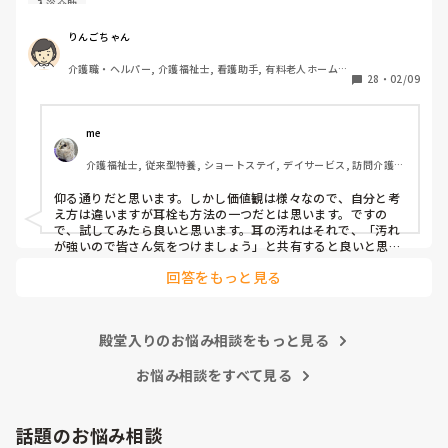
入浴介助
まずは水が入らないように介助を工夫するのが先なのではと
思ったのですがパートなためあまり強く言えず…

りんごちゃん
また洗髪後どうやら耳を拭いてない様子。あとから耳を拭い
介護職・ヘルパー, 介護福祉士, 看護助手, 有料老人ホーム, 
て欲しいと言われて拭くととても汚いのですが、耳栓よりも
28
・
02/09
サービス付き高齢者向け住宅, 病院, 初任者研修, 実務者研
まず耳拭くのが先なのではと…

修, ユニット型特養
耳栓の管理も大変だと思いますし（衛生的に消毒なども必要
かと）、皆さんどう思われますか？
me 
介護福祉士, 従来型特養, ショートステイ, デイサービス, 訪問介護, 
ユニット型特養
仰る通りだと思います。しかし価値観は様々なので、自分と考
え方は違いますが耳栓も方法の一つだとは思います。ですの
で、試してみたら良いと思います。耳の汚れはそれで、「汚れ
が強いので皆さん気をつけましょう」と共有すると良いと思い
ます。
回答をもっと見る
殿堂入りのお悩み相談をもっと見る
お悩み相談をすべて見る
話題のお悩み相談