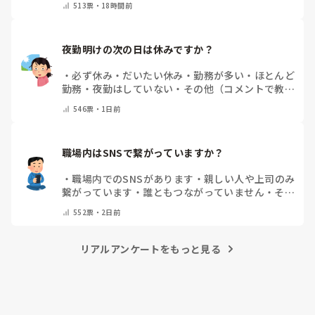
513
票・
18時間前
まっていると快感
・
その他（コメントで教えてくだ
さい）
夜勤明けの次の日は休みですか？
・
必ず休み
・
だいたい休み
・
勤務が多い
・
ほとんど
勤務
・
夜勤はしていない
・
その他（コメントで教え
てください）
546
票・
1日前
職場内はSNSで繋がっていますか？
・
職場内でのSNSがあります
・
親しい人や上司のみ
繋がっています
・
誰ともつながっていません
・
その
他（コメントで教えてください）
552
票・
2日前
リアルアンケートをもっと見る