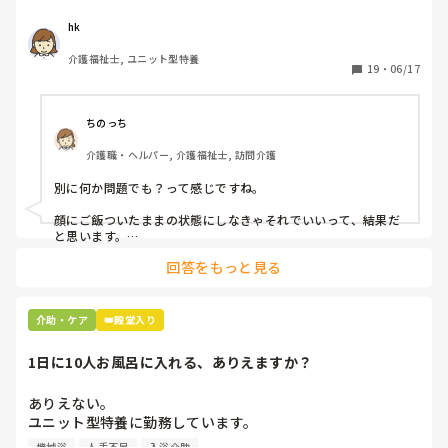
自分やっちゃってるなと思いました。

hk
皆さんはどうですか⁇
介護福祉士, ユニット型特養
19
・
06/17
ちのっち
介護職・ヘルパー, 介護福祉士, 訪問介護
別に何か問題でも？って感じですね。

顔にご飯ついたままの状態にしなきゃそれでいいって、結果だ
と思います。

回答をもっと見る
私お風呂専属でバイトしてるんですけど、お風呂の時に顔にカ
レーつけた人とかいますもん。

あーやってくれなかったんだなって。スプーンでぬぐったりそ
介助・ケア
👑殿堂入り
んなことすら、やらないのかね、酷いスタッフとか思いなが
ら。

1日に10人お風呂に入れる、ありえますか？
机上の空論、理想論、いちいち腹立ててもしょうがない。
ありえない。

ユニット型特養に勤務しています。

人手不足で入浴のない日があるため、今度1日に10人入れて
機械浴
人手不足
入浴介助