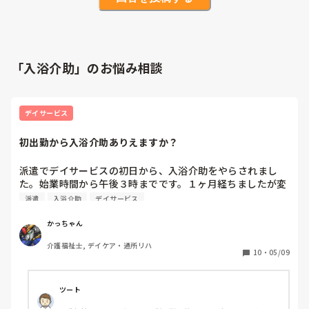
「入浴介助」のお悩み相談
デイサービス
初出勤から入浴介助ありえますか？
派遣でデイサービスの初日から、入浴介助をやらされまし
た。始業時間から午後３時までです。１ヶ月経ちましたが変
わりません。どう思われますか？精神的にボロボロです。
派遣
入浴介助
デイサービス
かっちゃん
介護福祉士, デイケア・通所リハ
10
・
05/09
ツート