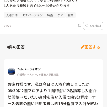
1人あたり浴槽に入ってもらう時間は3～5分です

1人あたり着脱も含め30.〜40分かかります
入浴介助
モチベーション
特養
ケア
職員
04/29
いいね 3
4
件の回答
回答する
シルバーライオン
介護職・ヘルパー, 介護老人保健施設
お疲れ様です、私は今日は入浴介助しましたが
08:30に2階フロアより１階特浴に2名誘導し入浴介
助開始→だいたい身体を洗い入浴で約9分程度…ナ
ース処置の無い利用者様は約15分程度で入浴が終わ