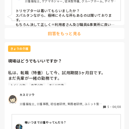
介護福祉士, ケアマネジャー, 従来型特養, グループホーム, デイサー
ビス
トリセプターは着いてもらいましたか？

スパルタンながら、極稀にそんな所もあるのは聞いておりま
す。

もちろん決して正しく＝利用者さん及び職員&事業所に良い
事　はありません。認知症の方、危険予測の出来ない方、意識
回答をもっと見る
喪失の可能性、感染対策等など、把握もなくやるデメリットは
かなりのものです。出来ない、入れれない、ことはない、ので
すけどね、、
きょうの介護
現場はどうでもいいですか？
私は、転職（特養）して今、試用期間3ヶ月目です。

まだ先輩が一緒の勤務です。

その日は遅出で入浴担当。

トイレ介助
食事介助
オムツ交換
昼礼が終わってからフロアに戻って入浴の準備。

先輩（副主任）は、フロアに戻って来ず何も言わずどこか
カスミソウ
へ。

介護福祉士, 介護事務, 初任者研修, 実務者研修, ユニット型特
隣のユニットにいる主任は、主任研修会があるからといっ
5
・
04/08
養
て、そちらへ。

2人いる遅出で、その日の入浴者（個浴と寢浴）を分担す
る。

俺いつまで介護やってんだろ？
私は寢浴担当に…
