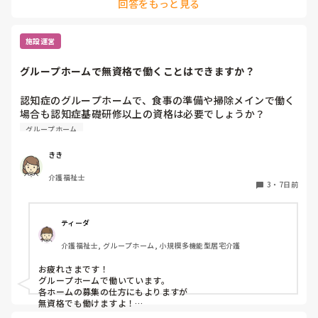
回答をもっと見る
施設運営
グループホームで無資格で働くことはできますか？
認知症のグループホームで、食事の準備や掃除メインで働く
場合も認知症基礎研修以上の資格は必要でしょうか？

無資格でも大丈夫でしょうか？
グループホーム
きき
介護福祉士
3
・
7日前
ティーダ
介護福祉士, グループホーム, 小規模多機能型居宅介護
お疲れさまです！

グループホームで働いています。

各ホームの募集の仕方にもよりますが

無資格でも働けますよ！
