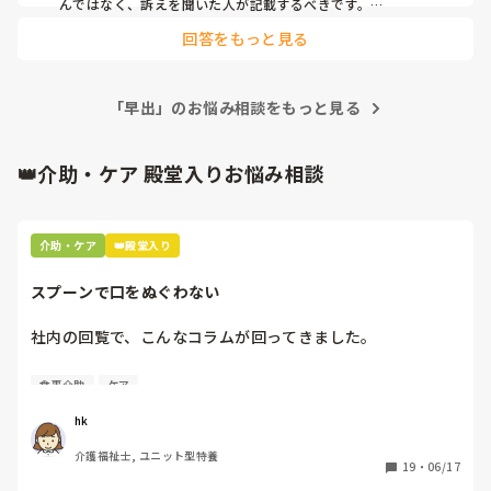
た、リーダーと私以外の女性は、受診先に迎えに行ったり、
んではなく、訴えを聞いた人が記載するべきです。

介護福祉士あると、やはり違うので今度はニチイで旧ヘルパ
その上で、事実が分からなければ関係したであろう職員に聞き
認定調査の対応してたのでいませんでした。本当に私なのか
ー一級資格とり勉強しながら、また新しい仕事見つからない
回答をもっと見る
取りをした上で『○○という訴えがＮさんよりあり。当日出勤
さえわからないのに、今日出勤するなし、主任とチーフから
と思うけど、正解化かってるので探します。

のスタッフに聞き取り行うも真偽は不明。在宅酸素利用の方で
注意されインシデントレポート提出しろといわれました

ある為、状態の観察及び酸素残量に注意する。』とかじゃない
はっきりとその時のリーダーに許可もらい職員室に居たって
ケアハウスは、軽い人がいるものだと思ってました。酸素の
ですかね。

ことは、言いました

「早出」のお悩み相談をもっと見る
報告書は反省文ではないので事実確認が出来ないことを事実の
人が二人いて、最近分かりましたがここは、看取りもあるの
皆さんならどのようにしてインシデントレポート提出します
ように記載してはいけません。

がびっくりしました。

では今回の件では、Ｎさんの訴えが事実であれば職員はもっと
か？
耳を傾けなければいけませんし、訴えの内容が虚偽であったと
👑介助・ケア 殿堂入りお悩み相談
片道17キロかけて毎日のように定時におわらず30分から60
してもＮさんはこういう訴えがありましたよっていう全体への
分サービス残業で、タイムカードもありません。

情報共有で書いたらいいと思います。
ケアハウスの仕事は、こんなに大変と知りませんでした。

介助・ケア
👑殿堂入り
事務長からは、転職サイトさんにお金払ってるのだからとた
スプーンで口をぬぐわない
っぷり嫌みを言われました。

社内の回覧で、こんなコラムが回ってきました。

ようは、事故や転倒させなければみんなやり方が違うからい
いと思うのですが。

[スプーンで口をぬぐわない]

食事介助
ケア
この年になって介護の仕事探し採用された方々の意見がお聞
自分やっちゃってるなと思いました。

hk
きできると幸いです。　
皆さんはどうですか⁇
介護福祉士, ユニット型特養
19
・
06/17