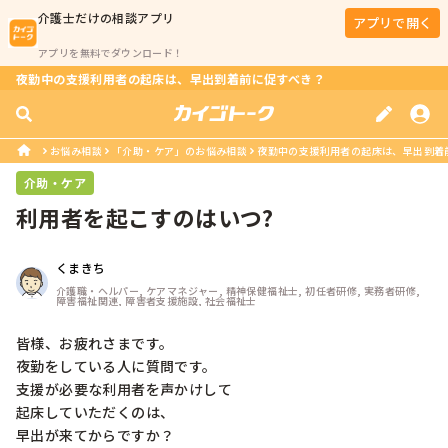
介護士
だけの相談アプリ
アプリで開く
アプリを無料でダウンロード！
夜勤中の支援利用者の起床は、早出到着前に促すべき？
お悩み相談
「介助・ケア」のお悩み相談
夜勤中の支援利用者の起床は、早出到着
介助・ケア
利用者を起こすのはいつ?
くまきち
介護職・ヘルパー, ケアマネジャー, 精神保健福祉士, 初任者研修, 実務者研修, 
障害福祉関連, 障害者支援施設, 社会福祉士
皆様、お疲れさまです。

夜勤をしている人に質問です。

支援が必要な利用者を声かけして

起床していただくのは、

早出が来てからですか？
