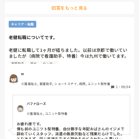
一つ目の面接病院は不採用、２つ目の今働いているケアハウ
回答をもっと見る
ス採用で前月４日から働いていますが、また今月末で辞める
事にしました。

キャリア・転職
理由は、自分が業務内容詳しく聞いてなかったのがいけなか
ったですが、面接時渡された紙には、簡単にしか業務内容は
老健転職についてです。
書かれておらず、無知な私はその通りだと信じてました。

老健に転職して1ヶ月が経ちました。以前は京都で働いてい
実際には、50名入居者がいて今入院中の人もいますが。ここ
ましたが（病院で看護助手、特養）今は九州で働いてます。
へ来て一番驚いたことは、日勤者がおらず、夜の夕食介助か
なんかヤバ目の施設に転職したのではないかと不安でいっぱ
ら就寝介助まで遅出がします。また早出も起床介助をしま
看護助手
早出
センサー
いです。

す。朝は夜勤者がある程度は起床介助していますが。

m
まず、ナースコールはありますが、ピッチに連動型ではな
ここも人手不足で、最初構わないだろうと思い利用者様の臥
介護福祉士, 看護助手, ショートステイ, 病院, ユニット型特養
く、ピッチがありません。初めてピッチがない施設に当たり
床会場やバイタル測定をしたら勝手に介助、バイタル測るの
2
・
09/04
ました。普通なのですかね？？ナースコール自体はあり、部
はやめてくださいと言われました。確かにその施設のやり方
屋の前が光るのと音はしっかりでます。居室に行き、対応を
があるので反省しました。

する感じです。基本日中はみんなフロアで起きてます。セン
バファローズ
サーはありますが、それぞれ音楽が分けてあり、職員が反応
パッと交換まで、じいっと見られ、指導係の人は、自分が教
介護福祉士, ユニット型特養
しています。

えた介助方法でらやないとスゴいきつい言葉で怒ります。　

でも夜勤の時2人職員で入るため、他利用者対応中、コール
お疲れ様です。

がなっても廊下に出ないと誰がなってるか分からない見たい
確かに私はかなり覚えが悪いです。ですが始めるグループホ
僕も前のユニツト型特養、自分勝手な年配おばさんのイジメで
です。今働いている人達は、ピッチが無いことに疑問も持た
ームという場所で介護の事故しましたが、皆様優しくそして
辞めていくスタッフ、派遣の無断欠勤など残業だらけでした。

ないのかなと思ってます。

とりあえず、同じ気持ちですぐ辞めるのどうかな～と思い1年