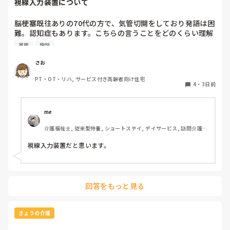
視線入力装置について
脳梗塞既往ありの70代の方で、気管切開をしており発語は困
難。認知症もあります。こちらの言うことをどのくらい理解
しているかは不明ですが、問いかけに頷くことはよくありま
家族
施設
す。息子さんが熱心な方で、施設の方にもほぼ毎日面会に来
られます。この前ケアマネの方からお話しを聞いたら、視線
さお
入力装置？を導入したいと息子さんがおっしゃっているそう
PT・OT・リハ, サービス付き高齢者向け住宅
です。そこで、施設などで実際使われている利用者の方がい
4
・
3日前
らっしゃいましたら、どんな感じなのか、どのくらい使いこ
なせるものなのかお聞きしたいです。
me 
介護福祉士, 従来型特養, ショートステイ, デイサービス, 訪問介護, 
ユニット型特養
視線入力装置だと思います。
回答をもっと見る
きょうの介護