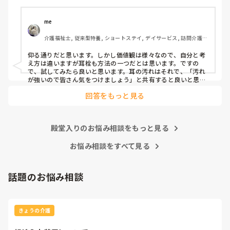
まず耳拭くのが先なのではと…

修, ユニット型特養
耳栓の管理も大変だと思いますし（衛生的に消毒なども必要
かと）、皆さんどう思われますか？
me 
介護福祉士, 従来型特養, ショートステイ, デイサービス, 訪問介護, 
ユニット型特養
仰る通りだと思います。しかし価値観は様々なので、自分と考
え方は違いますが耳栓も方法の一つだとは思います。ですの
で、試してみたら良いと思います。耳の汚れはそれで、「汚れ
が強いので皆さん気をつけましょう」と共有すると良いと思い
ます。
回答をもっと見る
殿堂入りのお悩み相談をもっと見る
お悩み相談をすべて見る
話題のお悩み相談
きょうの介護