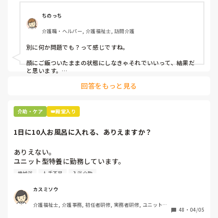
ちのっち
介護職・ヘルパー, 介護福祉士, 訪問介護
別に何か問題でも？って感じですね。

顔にご飯ついたままの状態にしなきゃそれでいいって、結果だ
と思います。

回答をもっと見る
私お風呂専属でバイトしてるんですけど、お風呂の時に顔にカ
レーつけた人とかいますもん。

あーやってくれなかったんだなって。スプーンでぬぐったりそ
介助・ケア
👑殿堂入り
んなことすら、やらないのかね、酷いスタッフとか思いなが
ら。

1日に10人お風呂に入れる、ありえますか？
机上の空論、理想論、いちいち腹立ててもしょうがない。
ありえない。

ユニット型特養に勤務しています。

人手不足で入浴のない日があるため、今度1日に10人入れて
機械浴
人手不足
入浴介助
下さいとリーダーから言われました。

午前中に5人、午後から1人助っ人つけるので5人入れて下さ
カスミソウ
いとのことです。

介護福祉士, 介護事務, 初任者研修, 実務者研修, ユニット型
ここはほぼ全員寝たきりの方ですよ。ありえますか？

48
・
04/05
特養