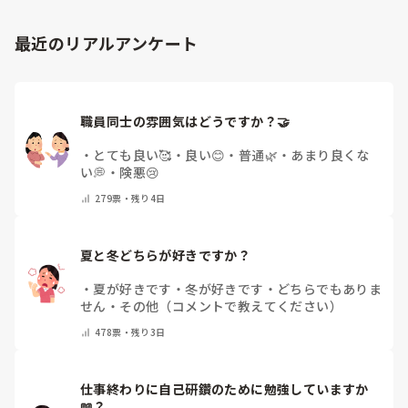
最近のリアルアンケート
職員同士の雰囲気はどうですか？🤝
・
とても良い🥰
・
良い😊
・
普通🌿
・
あまり良くな
い💭
・
険悪😢
279
票・
残り4日
夏と冬どちらが好きですか？
・
夏が好きです
・
冬が好きです
・
どちらでもありま
せん
・
その他（コメントで教えてください）
478
票・
残り3日
仕事終わりに自己研鑽のために勉強していますか
📖？