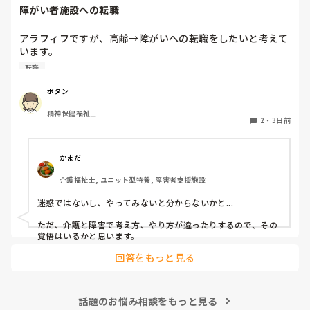
障がい者施設への転職
なので変更はほぼないです。たまに病院受診で前後します。

個浴では、こだわりがありすぎて時間かかる方と烏の行水並み
の速さの方を組み合わせたりしてます。順番も一番に入りたい
アラフィフですが、高齢→障がいへの転職をしたいと考えて
方がいるので、週によって一番と二番を入れ換えたりしてま
います。

す。決め方は職員によってバラバラなので決まりはありませ
覚えも悪くなって来てきますが、経験者の方、どう思われま
ん。
転職
すか？

やはり迷惑でしょうか？
ボタン
精神保健福祉士
2
・
3日前
かまだ
介護福祉士, ユニット型特養, 障害者支援施設
迷惑ではないし、やってみないと分からないかと...

ただ、介護と障害で考え方、やり方が違ったりするので、その
覚悟はいるかと思います。
回答をもっと見る
話題のお悩み相談をもっと見る