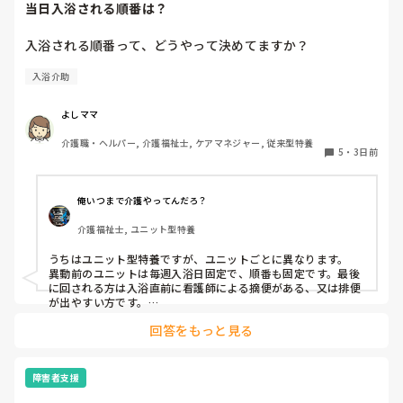
当日入浴される順番は？
入浴される順番って、どうやって決めてますか？
入浴介助
よしママ
介護職・ヘルパー, 介護福祉士, ケアマネジャー, 従来型特養
5
・
3日前
俺いつまで介護やってんだろ？
介護福祉士, ユニット型特養
うちはユニット型特養ですが、ユニットごとに異なります。

異動前のユニットは毎週入浴日固定で、順番も固定です。最後
に回される方は入浴直前に看護師による摘便がある、又は排便
が出やすい方です。

最初に入る方は、待てない方や一番に入浴してその後すぐ臥床
回答をもっと見る
が必要な方など。胃ろうの方は看護師がこの時間までには入浴
終わらせてよっていう暗黙の了解があるので、順番はほぼ固定
です。個浴も特浴もです。

障害者支援
今のユニットでは毎週シフトとにらめっこして、職員の人数配
置から入浴の利用者を決めてます。特浴はメンツも順番も固定