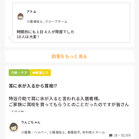
アトム
介護福祉士, グループホーム
時間的にも１日４人が限度でした

10人は大変！
回答をもっと見る
介助・ケア
👑殿堂入り
耳に水が入るから耳栓⁉︎
特浴介助で耳に水が入ると言われる入居者様。

ご家族に耳栓を買ってもらうとのことだったのですが皆さん
どう思われますか？

入浴介助
まずは水が入らないように介助を工夫するのが先なのではと
思ったのですがパートなためあまり強く言えず…

りんごちゃん
また洗髪後どうやら耳を拭いてない様子。あとから耳を拭い
介護職・ヘルパー, 介護福祉士, 看護助手, 有料老人ホーム, 
て欲しいと言われて拭くととても汚いのですが、耳栓よりも
28
・
02/09
サービス付き高齢者向け住宅, 病院, 初任者研修, 実務者研