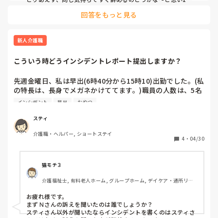
早出などの仕事は、◯◯と詳しく会談紙を渡してくれ覚える
以上は我慢しました。

まで根気よく優しく教えていただき３ヶ月目で夜勤もできる
回答をもっと見る
教育体制もこれが普通なのか分からないですが、最初は日勤
ように指導いただけました。

ピッチがないのは珍しいですね。結構しんどいですね～。もう
を入り、そのあと、早出、遅出、夜勤と入るのですが、現段
慣れてしまってるんでしょうね。言葉遣い悪い、パットは、コ
階で日勤と早出は自立してますが、一回職員についてもら
今の所ではまた、怒られると思うと、全く難しい人の介助が
スト削減で変えない、よくないですね～。

新人介護職
い、次からは1人で入らなければなりません。経験はありま
できなくなり、またきつく怒られ

すが、施設によってやり方が違うくて、その日のリーダーに
失業給付もらうために、1年以上我慢するか?辞めて他探すか?
こういう時どうインシデントレポート提出しますか？
でしょうね
よってもやり方、回し方が違うため毎日戸惑いでしかありま
結果、介護ワーカーの方のお世話ですがもう、精神的に病み
せん。もう自分から分からないことがあれば聞いています
退職届けをだしました。

先週金曜日、私は早出(6時40分から15時10)出勤でした。(私
が、働いていてこの動き方であっているのか不安です。前の
の特長は、長身でメガネかけててます。)職員の人数は、5名
施設はいくら経験者であっても最低3回は付きでのシフトで
自分たちは、長く働いていて分かっているかも知れません。

で男性1人であとは女性です。

調整をしていました。　

インシデント
早出
おやつ
午前中に再入所者のN氏が来て対応はリーダーがしてまし
後は陰洗ボトルも使い回し、排泄のエプロンも1利用者ごと
口で見よってくださいと、二階から六階間であり全ての階に
た。その方は酸素機械を車椅子につけてます。私は午前中
には変えず、排泄回り終わるまで変えません。パットも少し
スティ
行かなくてはなりません。まだまだ押してもらってないこと
は、見守りでしたが、あまりN氏と関わることなく昼食を取
の汚れでは変えない、職員の言葉遣いが悪いなど、悪い印象
が多く備品もどこにあるかほど知りません。

介護職・ヘルパー, ショートステイ
り、昼からフリーだったので、他の職員が休憩から出て来る
しかありません。看護師も何も清潔面に対して、なにも言わ
4
・
04/30
までは見守り➕トイレ誘導をしていて出てきて落ち着いてき
ないです。

事務長という人も、仕事覚えれないと聞きましたが、ここで
たらリーダーにお願いして数日前のリーダーの時のPC打ち
やっていけそうですかなどと、この人も意地悪な人でした。

込みをおやつタイムの14時頃までさせてもらいました。N氏
直ぐに辞めるのは自分自身が嫌だし、悪い所しか見ないのは
猫モチ３
はおやつ前くらいに、メガネかけた女性と男性がいてる時に
ダメだと思うので、最低1年は続けるべきかなとは思ってま
60才にもなり情けない話しですが、ニチイの通信➕スクーリ
介護福祉士, 有料老人ホーム, グループホーム, デイケア・通所リハ, 
「しんどいから寝かせてほしい」と訴えたのになんの対応も
すが、心が折れそうではあります。転職された人達はどうや
ングで介護福祉士の受験資格の為の講座を今勉強していま
ユニット型特養
なかったと訴えがあったらしく  申し送りノートには15時20
って壁を乗り切っていましか？？耐えるしかないのですかね
す。三年たって、一度介護福祉士試験受けましたが、勉強不
お疲れ様です。

分に記入されていてはっきりした時間は不明です。

🥲

足で９点足りずそれから受けずじまいでしたが

まずＮさんの訴えを聞いたのは誰でしょうか？

私がPC打ち込みに職員室に入ったあとは男性が見守りでし
スティさん以外が聞いたならインシデントを書くのはスティさ