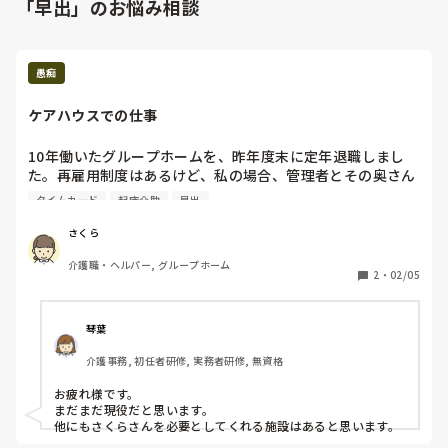
「早出」のお悩み相談
愚痴
ケアハウスでの仕事
10年働いたグループホームを、昨年度末に定年退職しまし
た。再雇用制度はあるけど、私の場合、管理者とその奥さん
は職場結婚や一緒に働いていました。

タイムカード
起床介助
早出
奥さんの利用者様や職員に対する暴言が酷く、市に言葉によ
さくら
る暴言で私が通報したことを根に持っていた管理者は私だけ
介護職・ヘルパー, グループホーム
本部に手を回し、再雇用しませんとの事でした。

2
・
02/05
仕事をしない人が再雇用普通にされ、再雇用がないの言葉➕
酷いことも言われ私は自ら定年退職しました。規約には、確
琴葉
かに希望者は全員65才まで再雇用するとありましたが。

介護事務, 初任者研修, 実務者研修, 無資格
その時新しい仕事が決まっておらず、困った私は介護ワーカ
お疲れ様です。

ーさんに登録していたので、事情を話しお世話にになりまし
まだまだ現役だと思います。

た。

他にもさくらさんを必要としてくれる施設はあると思います。