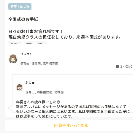
行事・出し物
卒園式のお手紙
日々のお仕事お疲れ様です！

現在幼児クラスの担任をしており、来週卒園式があります。

卒園アルバムなど手作りでメッセージも書いているのですが、
卒園式
幼児
担任
個々に手紙を書くかどうか迷っています。

卒園式でクラスの子一人ひとりにお手紙など書いて渡されていま
りぃさん
すか？
保育士, 保育園, 認可保育園
2
・
03/0
ぷしゅ
保育士, 幼稚園教諭, 幼稚園
年長さんお疲れ様でした😊

卒園アルバムにメッセージがあるのであれば個別のお手紙はなくて
もいいかなーと個人的には思います。私は卒園式でお手紙貰った子に
はお返事をって感じにしています。

今いる先生は年長持っていた時どうしていたか聞いてみてもいいか
回答をもっと見る
もしれないですね😅