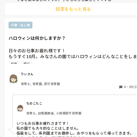
回答をもっと見る
行事・出し物
ハロウィンは何かしますか？
日々のお仕事お疲れ様です！

もうすぐ10月。みなさんの園ではハロウィンはどんなことをしま
すか？

給食
遊び
私の職場では大々的なことはありませんが、給食やおやつがハロ
ウィンメニューになります🎃

りぃさん
遊びなど何かしていることがあれば参考にさせてください！
保育士, 保育園, 認可保育園
4
・
09/2
ちのこたこ
保育士, 幼稚園教諭, 小規模認可保育園
いつもお仕事お疲れさまです！

私の園でも大々的なことはしません。

仮装をして、系列園までお散歩し、おやつをもらって帰ってきます。
