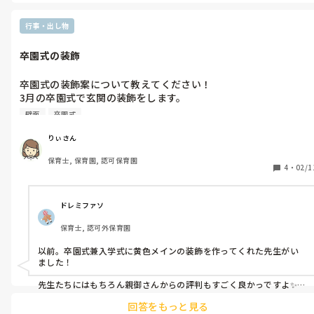
部屋移動は3/29とギリギリなので、今できることを見つけていま
す。
行事・出し物
卒園式の装飾
卒園式の装飾案について教えてください！

3月の卒園式で玄関の装飾をします。

例年、桜など定番の装飾が多いのですが、何か別の案があれば教
壁面
卒園式
りぃさん
保育士, 保育園, 認可保育園
4
・
02/1
ドレミファソ
保育士, 認可外保育園
以前。卒園式兼入学式に黄色メインの装飾を作ってくれた先生がい
ました！

先生たちにはもちろん親御さんからの評判もすごく良かっですよ✨

写真映えも🙆でした🌼
回答をもっと見る