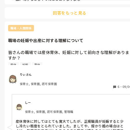
回答をもっと見る
職場・人間関係
職場の妊娠や出産に対する理解について
皆さんの職場では産休育休、妊娠に対して前向きな理解がありま
すか？

歴が上の先生から順番など暗黙の了解などありますか？

産休
妊娠
育休
私の職場は妊娠や出産に対してすごく理解があり温かいな〜と感
じています！友人の職場はそうでもないようで…園によってもそ
りぃさん
この理解は違うのかな？とふと気になりした！
保育士, 保育園, 認可保育園
6
・
09/0
しー
保育士, 保育園, 認可保育園, 管理職
産休育休に対してはとても寛大でしたが、正規職員が妊娠すると少
し冷たい態度をとられていました。ましてや、授かり婚の場合はと