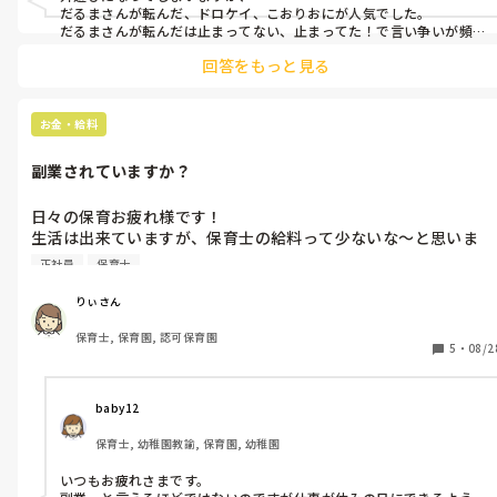
だるまさんが転んだ、ドロケイ、こおりおにが人気でした。

だるまさんが転んだは止まってない、止まってた！で言い争いが頻
発していました。

回答をもっと見る
室内ではハンカチ落としも人気でした！
お金・給料
副業されていますか？
日々の保育お疲れ様です！

生活は出来ていますが、保育士の給料って少ないな〜と思いま
す。みなさんは何か副業されていますか？

正社員
保育士
どんな副業(内容など)をされているのか教えていただきたいで
す！
りぃさん
保育士, 保育園, 認可保育園
5
・
08/2
baby12
保育士, 幼稚園教諭, 保育園, 幼稚園
いつもお疲れさまです。
