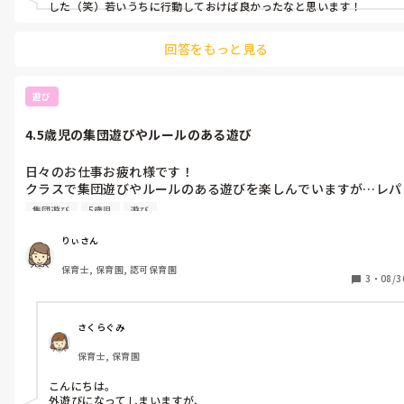
した（笑）若いうちに行動しておけば良かったなと思います！
回答をもっと見る
遊び
4.5歳児の集団遊びやルールのある遊び
日々のお仕事お疲れ様です！

クラスで集団遊びやルールのある遊びを楽しんでいますが…レパ
ートリーが少ないのが悩みです🫣

集団遊び
5歳児
遊び
現在楽しんでいるのは椅子取りゲーム、爆弾ゲーム、じゃんけん
列車です。他に4.5歳児にオススメの集団遊びやルールのある遊
りぃさん
はあれば教えていただけると嬉しいです！
保育士, 保育園, 認可保育園
3
・
08/3
さくらぐみ
保育士, 保育園
こんにちは。

外遊びになってしまいますが、
