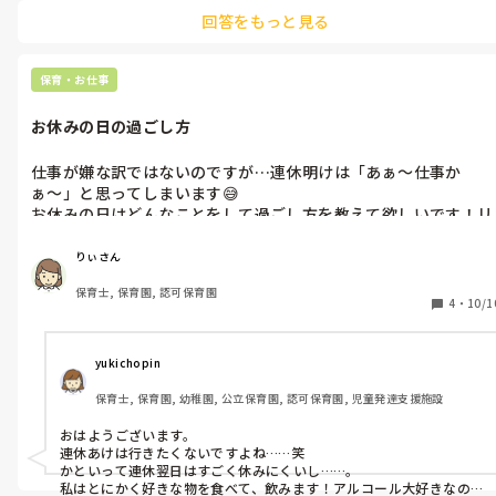
回答をもっと見る
保育・お仕事
お休みの日の過ごし方
仕事が嫌な訳ではないのですが…連休明けは「あぁ〜仕事か
ぁ〜」と思ってしまいます😅

お休みの日はどんなことをして過ごし方を教えて欲しいです！リ
フレッシュ方法やモチベを上げるためにどんなことをしています
りぃさん
保育士, 保育園, 認可保育園
4
・
10/1
yukichopin
保育士, 保育園, 幼稚園, 公立保育園, 認可保育園, 児童発達支援施設
おはようございます。

連休あけは行きたくないですよね……笑

かといって連休翌日はすごく休みにくいし……。

私はとにかく好きな物を食べて、飲みます！アルコール大好きなので