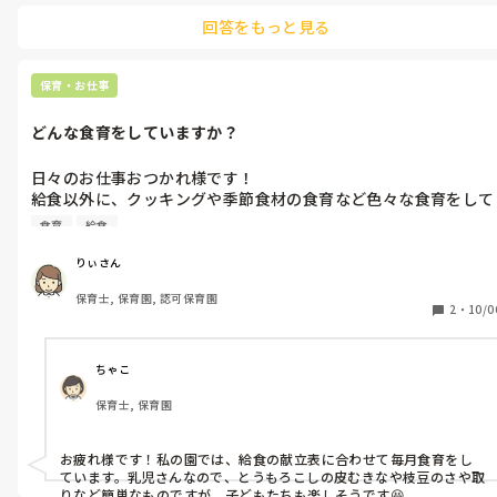
休みの時だけ特別なおつまみなどを用意しています。
回答をもっと見る
保育・お仕事
どんな食育をしていますか？
日々のお仕事おつかれ様です！

給食以外に、クッキングや季節食材の食育など色々な食育をして
います。

食育
給食
りぃさん
保育士, 保育園, 認可保育園
2
・
10/0
ちゃこ
保育士, 保育園
お疲れ様です！私の園では、給食の献立表に合わせて毎月食育をし
ています。乳児さんなので、とうもろこしの皮むきなや枝豆のさや取
りなど簡単なものですが、子どもたちも楽しそうです😆