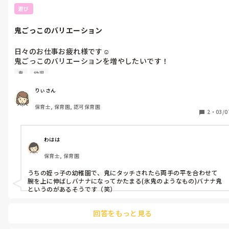
遊び
鬼ごっこのバリエーション
日々のお仕事お疲れ様です☺️

鬼ごっこのバリエーションを増やしたいです！

増え鬼、氷鬼、色鬼、手繋ぎ鬼の他にどんな鬼ごっこがあります
鬼
幼児
か？

幼児クラスで楽しめる鬼ごっこがあれば教えていただけると嬉し
りぃさん
いです！
保育士, 保育園, 認可保育園
2
・
03/0
わはは
保育士, 保育園
うちの姪っ子の幼稚園で、鬼にタッチされたら両手の平を合わせて
腕を上に伸ばしバナナになってかたまる(氷鬼のようなもの)バナナ鬼
というのがあるそうです（笑）
回答をもっと見る