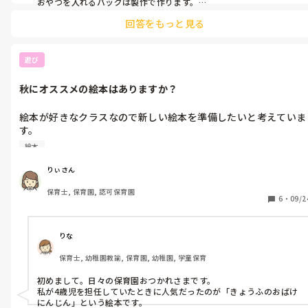
おやつを入れるバッグは製作で作ります。

遊びなどもしませんが、絵本を読む時間にはハロウィンの絵本を読
回答をもっと見る
んでみたりはしていますよ。

子どもが通っている幼稚園では、仮装をして、園内を探検していま
す。スタンプラリー形式らしく、スタンプの場所には仮装をした先生
が。去年は鬼滅の刃のキャラになっていました。だいぶ凝った仮装
遊び
でした（笑）

園内は、ビニール紐で蜘蛛の巣を作ったりなど装飾していて、そこを
秋にオススメの絵本はありますか？
通るのが楽しかったと言っていました。
絵本が好きなクラスなので新しい絵本を準備したいと考えていま
す。

秋の季節にオススメの絵本はありますか？

絵本
ちなみにクラスは4.5歳児クラスです(^^)
りぃさん
保育士, 保育園, 認可保育園
6
・
09/2
りな
保育士, 幼稚園教諭, 保育園, 幼稚園, 学童保育
初めまして。日々の保育園おつかれさまです。

私が4歳児を担任していたときに人気だったのが「きょうふのおばけ
にんじん」という絵本です。
