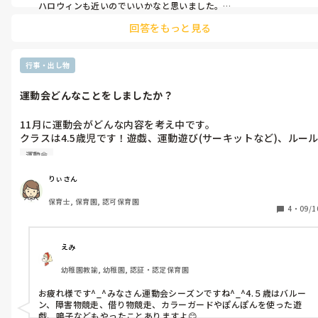
ハロウィンも近いのでいいかなと思いました。

参考にならばですが、、
回答をもっと見る
行事・出し物
運動会どんなことをしましたか？
11月に運動会がどんな内容を考え中です。

クラスは4.5歳児です！遊戯、運動遊び(サーキットなど)、ルー
のある遊びをしようと思っています。

運動会
りぃさん
保育士, 保育園, 認可保育園
4
・
09/1
えみ
幼稚園教諭, 幼稚園, 認証・認定保育園
お疲れ様です^_^みなさん運動会シーズンですね^_^4.５歳はバルー
ン、障害物競走、借り物競走、カラーガードやぽんぽんを使った遊
戯、鳴子などもやったことありますよ😊