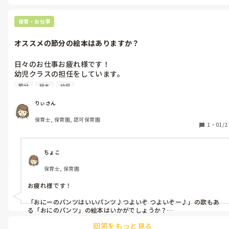
保育・お仕事
オススメの節分の絵本はありますか？
日々のお仕事お疲れ様です！

幼児クラスの担任をしています。

オススメの節分にまつわる絵本はありますか？

節分
絵本
幼児
あれば教えていただきたいです！
りぃさん
保育士, 保育園, 認可保育園
1
・
01/2
ちょこ
保育士, 保育園
お疲れ様です！

「おにーのパンツはいいパンツ♪つよいぞ つよいぞー♪」の歌もあ
る「おにのパンツ」の絵本はいかがでしょうか？

回答をもっと見る
大型絵本もあるみたいです！