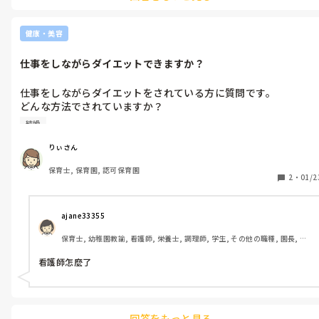
健康・美容
仕事をしながらダイエットできますか？
仕事をしながらダイエットをされている方に質問です。

どんな方法でされていますか？

仕事しながらだと続かないことが多いのですが、続けるための秘
結婚
訣やモチベーションはありますか？

りぃさん
結婚式に向けてダイエットを始めるのですが、色々と教えていた
保育士, 保育園, 認可保育園
だけると嬉しいです(^^)
2
・
01/2
ajane33355 
保育士, 幼稚園教諭, 看護師, 栄養士, 調理師, 学生, その他の職種, 園長, 管
理職
看護師怎麼了
回答をもっと見る