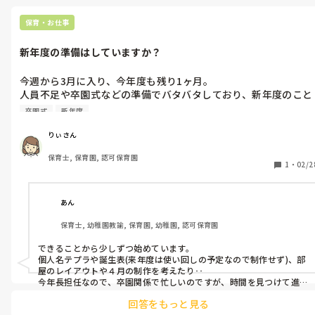
保育・お仕事
新年度の準備はしていますか？
今週から3月に入り、今年度も残り1ヶ月。

人員不足や卒園式などの準備でバタバタしており、新年度のこと
どころではありません💦

卒園式
新年度
みなさんの園は新年度の準備など、どんな感じでしようか？

年度末はバタバタしてしまうのはわかっていても毎回焦ってしま
りぃさん
います。
保育士, 保育園, 認可保育園
1
・
02/2
あん
保育士, 幼稚園教諭, 保育園, 幼稚園, 認可保育園
できることから少しずつ始めています。

個人名テプラや誕生表(来年度は使い回しの予定なので制作せず)、部
屋のレイアウトや４月の制作を考えたり‥

今年長担任なので、卒園関係で忙しいのですが、時間を見つけて進
めています。

回答をもっと見る