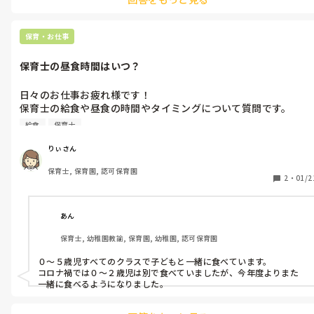
保育・お仕事
保育士の昼食時間はいつ？
日々のお仕事お疲れ様です！

保育士の給食や昼食の時間やタイミングについて質問です。

みなさんの園で給食や昼食はいつ食べていますか？

給食
保育士
クラスの年齢にもよるかと思いますが、子どもと一緒に食べてい
ますか？それとも休憩中に別で食べていますか？
りぃさん
保育士, 保育園, 認可保育園
2
・
01/2
あん
保育士, 幼稚園教諭, 保育園, 幼稚園, 認可保育園
０〜５歳児すべてのクラスで子どもと一緒に食べています。

コロナ禍では０〜２歳児は別で食べていましたが、今年度よりまた
一緒に食べるようになりました。