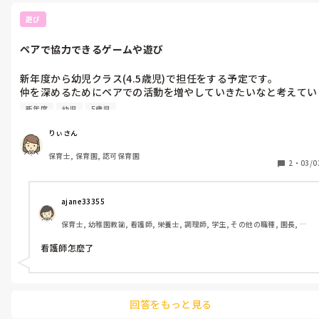
遊び
ペアで協力できるゲームや遊び
新年度から幼児クラス(4.5歳児)で担任をする予定です。

仲を深めるためにペアでの活動を増やしていきたいなと考えてい
ます。

新年度
幼児
5歳児
ペアでできるゲームや活動はありますか？
りぃさん
保育士, 保育園, 認可保育園
2
・
03/0
ajane33355 
保育士, 幼稚園教諭, 看護師, 栄養士, 調理師, 学生, その他の職種, 園長, 管
理職
 看護師怎麼了
回答をもっと見る