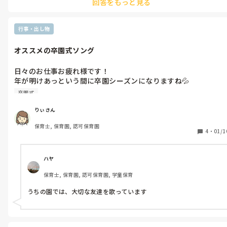
回答をもっと見る
行事・出し物
オススメの卒園式ソング
日々のお仕事お疲れ様です！

年が明けあっという間に卒園シーズンになりますね💦

みなさんの園では卒園式に歌などは歌いますか？

卒園式
りぃさん
保育士, 保育園, 認可保育園
4
・
01/1
ハヤ
保育士, 保育園, 認可保育園, 学童保育
うちの園では、大切な友達を歌っています