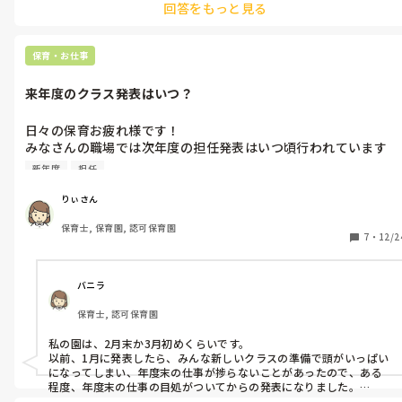
回答をもっと見る
保育・お仕事
来年度のクラス発表はいつ？
日々の保育お疲れ様です！

みなさんの職場では次年度の担任発表はいつ頃行われています
か？少し先ですが2.3月と新年度に向けての準備と日々の保育を
新年度
担任
並行して行なっていく時期…バタバタです。私の職場は年末に来
年度の担任が発表される予定です。

りぃさん
他の園はどうなのだろうかと気になって質問してみました。
保育士, 保育園, 認可保育園
7
・
12/2
バニラ
保育士, 認可保育園
私の園は、2月末か3月初めくらいです。

以前、1月に発表したら、みんな新しいクラスの準備で頭がいっぱい
になってしまい、年度末の仕事が捗らないことがあったので、ある
程度、年度末の仕事の目処がついてからの発表になりました。
