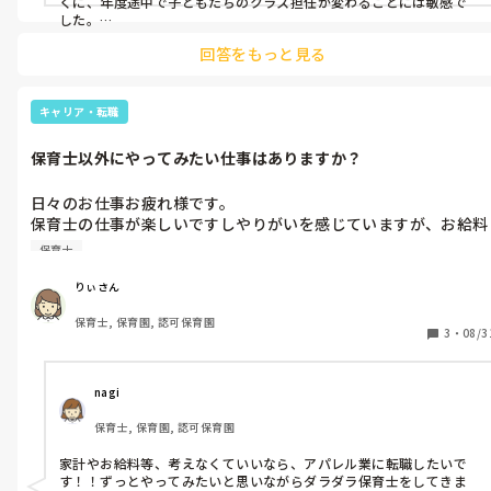
くに、年度途中で子どもたちのクラス担任が変わることには敏感で
した。

新しく職員が入ってくると、そこは園長からしっかり伝えられてい
回答をもっと見る
ました。
キャリア・転職
保育士以外にやってみたい仕事はありますか？
日々のお仕事お疲れ様です。

保育士の仕事が楽しいですしやりがいを感じていますが、お給料
面だけが悩みです🥹

保育士
保育士を辞めたい訳ではないのですが、違う仕事もしてみた
い！！と思うこともあります。みなさんは保育士以外の仕事をで
りぃさん
きるならどんな仕事をしたいですか？
保育士, 保育園, 認可保育園
3
・
08/3
nagi
保育士, 保育園, 認可保育園
家計やお給料等、考えなくていいなら、アパレル業に転職したいで
す！！ずっとやってみたいと思いながらダラダラ保育士をしてきま