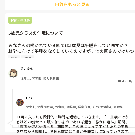
回答をもっと見る
みんな早く知りたいので、ずっと気になります😅
保育・お仕事
5歳児クラスの午睡について
みなさんの働かれている園では5歳児は午睡をしていますか？

就学に向けて午睡をなくしていくのですが、他の園さんではいつ
頃からなくしているのか気になりました。

睡眠
5歳児
みなさんの園の様子を教えてください(^^)
りぃさん
保育士, 保育園, 認可保育園
4
・
10/1
mks
保育士, 幼稚園教諭, 保育園, 幼稚園, 学童保育, その他の職場, 管理職
11月に入ったら段階的に時間を短縮していきます。「一旦横にはな
るけど20分たって眠くないようであれば起きて静かに遊ぶ」期間、
「寝るか遊ぶか選べる」期間等、その年によって子どもたちの実態
を見ながら調整し、冬休み前には全員が午睡なしになっていきます。