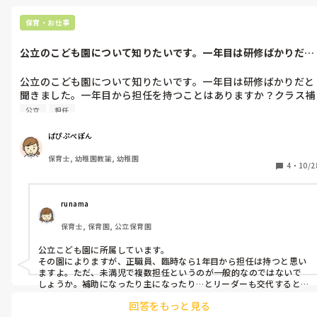
保育・お仕事
公立のこども園について知りたいです。一年目は研修ばかりだと
聞きました。...
公立のこども園について知りたいです。一年目は研修ばかりだと
聞きました。一年目から担任を持つことはありますか？クラス補
公立
担任
ぱぴぷぺぽん
保育士, 幼稚園教諭, 幼稚園
4
・
10/2
runama
保育士, 保育園, 公立保育園
公立こども園に所属しています。

その園によりますが、正職員、臨時なら1年目から担任は持つと思い
ますよ。ただ、未満児で複数担任というのが一般的なのではないで
しょうか。補助になったり主になったり…とリーダーも交代すると思
います。

回答をもっと見る
1年目、研修は多いですね。保育系だけでなく、地方公務員の新人研