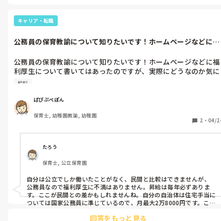
キャリア・転職
公務員の保育教諭について知りたいです！ホームページなどに福
利厚生につい...
公務員の保育教諭について知りたいです！ホームページなどに福
利厚生について書いてはあったのですが、実際にどうなのか気に
なっています。毎年の昇給はどのくらいか、住宅手当はどんな条
給料
件なのか、普段の休みもとれるのかなど、伝えられる範囲で良い
ので教えて頂きたいです。
ぱぴぷぺぽん
保育士, 幼稚園教諭, 幼稚園
2
・
04/2
たろう
保育士, 公立保育園
自分は公立でしか働いたことがなく、民間と比較はできませんが、
公務員なので福利厚生に不満はありません。昇給は毎年必ずありま
す。ここが民間との差かもしれませんね。自分の自治体は住宅手当に
ついては国家公務員に準じているので、月最大2万8000円です。これ
はほとんどの自治体がそうだと思います。支給条件は３つ。本人名義
回答をもっと見る
で借りていること、家賃を支払っていること、住んでいることです。