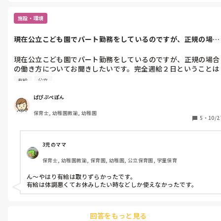
修もありました。うちは保育園から途中でこども園に変わったの
で、幼稚園の研修も入りました。
施設・環境
現在公立こども園でパート勤務をしているのですが、正規の場合
の働き方につ...
現在公立こども園でパート勤務をしているのですが、正規の場合
の働き方についてお聞きしたいです。完全週給２日ということは
聞きましたが、平日に有給をとることはできますか？担任を持つ
有給
公立
と取りづらいなど、何でもいいので教えて下さい。よろしくお願
いします！
ぱぴぷぺぽん
保育士, 幼稚園教諭, 幼稚園
5
・
10/2
3児のママ
保育士, 幼稚園教諭, 保育園, 幼稚園, 公立保育園, 学童保育
ん～やはり有給は取りずらかったです。

有給は体調悪くてお休みしたい時などしか使えなかったです。
回答をもっと見る