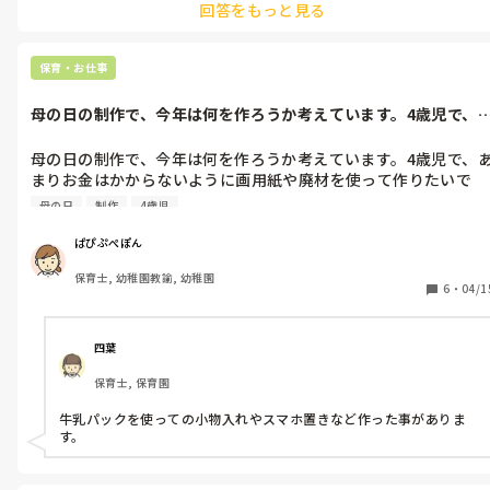
回答をもっと見る
保育・お仕事
母の日の制作で、今年は何を作ろうか考えています。4歳児で、
まりお金は...
母の日の制作で、今年は何を作ろうか考えています。4歳児で、
まりお金はかからないように画用紙や廃材を使って作りたいで
す。お母さんが普段使えるようなものがいいのですが、何か良い
母の日
制作
4歳児
アイデアはありますか？
ぱぴぷぺぽん
保育士, 幼稚園教諭, 幼稚園
6
・
04/1
四葉
保育士, 保育園
牛乳パックを使っての小物入れやスマホ置きなど作った事がありま
す。