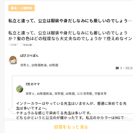
経験談でなくてすみません。
職場・人間関係
私立と違って、公立は服装や身だしなみにも厳しいのでしょう
か？髪の色はど...
私立と違って、公立は服装や身だしなみにも厳しいのでしょう
か？髪の色はどの程度なら大丈夫なのでしょうか？控えめなイン
ナーカラーは良いでしょうか？どんな感じかわからないので聞い
公立
正社員
てしまいました！
ぱぴぷぺぽん
保育士, 幼稚園教諭, 幼稚園
3
・
10/2
3児のママ
保育士, 幼稚園教諭, 保育園, 幼稚園, 公立保育園, 学童保育
インナーカラーはやっている先生はいませんが、普通に染めてる先
生は多いですよ～。

ナチュラルな感じで染めてる先生は多いです。

どちらかというと公立のが緩かったです。私立のかカラーはNGでし
た。
回答をもっと見る