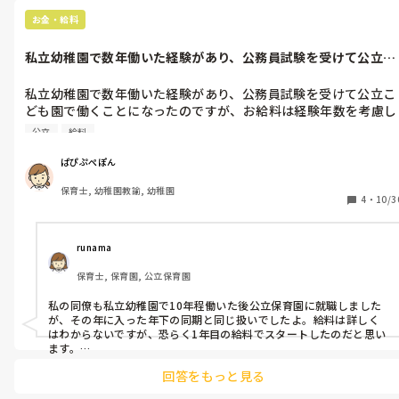
帰りしています。
お金・給料
私立幼稚園で数年働いた経験があり、公務員試験を受けて公立こ
ども園で働く...
私立幼稚園で数年働いた経験があり、公務員試験を受けて公立こ
ども園で働くことになったのですが、お給料は経験年数を考慮し
てくれるのでしょうか？それとも、一年目の公務員の保育教諭の
公立
給料
給料からスタートなのでしょうか？知っていたら教えてくださ
い！
ぱぴぷぺぽん
保育士, 幼稚園教諭, 幼稚園
4
・
10/3
runama
保育士, 保育園, 公立保育園
私の同僚も私立幼稚園で10年程働いた後公立保育園に就職しました
が、その年に入った年下の同期と同じ扱いでしたよ。給料は詳しく
はわからないですが、恐らく1年目の給料でスタートしたのだと思い
ます。

ちなみに、10数年公立保育園で臨時をした先生が正職員になったけ
回答をもっと見る
ど、正職員1年目からの給料だと聞いたことがあるので、経験年数は
考慮されてないのではないかと。
