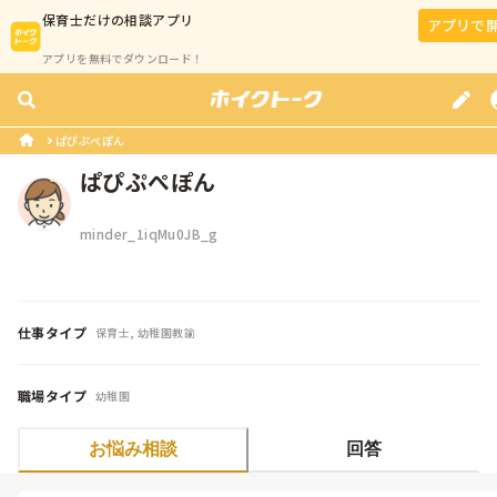
保育士
だけの相談アプリ
アプリで
アプリを無料でダウンロード！
ぱぴぷぺぽん
ぱぴぷぺぽん
minder_1iqMu0JB_g
仕事タイプ
保育士, 幼稚園教諭
職場タイプ
幼稚園
お悩み相談
回答