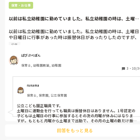
保育・お仕事
以前は私立幼稚園に勤めていました。私立幼稚園の時は、土曜日
や日曜日に行...
以前は私立幼稚園に勤めていました。私立幼稚園の時は、土曜日
や日曜日に行事があった時は振替休日があったりしたのですが、
公立こども園になると運動会など土曜日に行っても振替休日はあ
公立
ぱぴぷぺぽん
保育士, 幼稚園教諭, 幼稚園
3
・
10/3
runama
保育士, 保育園, 公立保育園
公立こども園正職員です。

土曜日に運動会を行っても職員は振替休日はありません。1号認定の
子どもは土曜日の行事に参加するとその次の月曜が休みにはなりま
すが。もともと月曜から土曜まで出勤で、その月の土曜の数だけ振
替休日として平日を休めます。

回答をもっと見る
うちは日曜は園独自の行事はないですが、日曜祝日に地域の行事に
参加することが割とあり、その時は参加した時間の分を出勤日に早