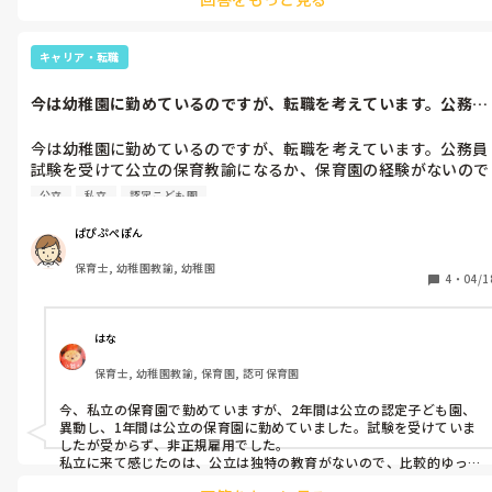
okのところがあるんですよね😖

定時に帰ることができるように

キャリア・転職
休憩時間潰して書類に明け暮れてます(笑)
今は幼稚園に勤めているのですが、転職を考えています。公務員
試験を受けて...
今は幼稚園に勤めているのですが、転職を考えています。公務員
試験を受けて公立の保育教諭になるか、保育園の経験がないので
保育園に行こうかとも考えています。今まで私立の幼稚園しか勤
公立
私立
認定こども園
めたことがないので、保育園や公立こども園のことがよくわかり
ません。違いや良いところ悪いところなど、少しでも情報があれ
ぱぴぷぺぽん
保育士, 幼稚園教諭, 幼稚園
4
・
04/1
はな
保育士, 幼稚園教諭, 保育園, 認可保育園
今、私立の保育園で勤めていますが、2年間は公立の認定子ども園、
異動し、1年間は公立の保育園に勤めていました。試験を受けていま
したが受からず、非正規雇用でした。

私立に来て感じたのは、公立は独特の教育がないので、比較的ゆっ
くりしています。一日中園庭で遊ぶ日も多々でした。発表会とかもや