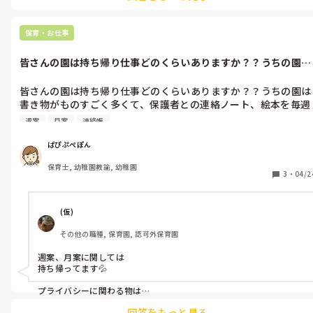
休みですが、保育園なので行政職とは違いシフト制です。完全週休2
日で希望休も取得可能です。これは園の状況にもよると思いますが。
年休を全て消化したことはありませんが、20日弱は毎年取得してい
保育・お仕事
ます。参考になれば幸いです。
皆さんの園は持ち帰り仕事どのくらいありますか？？うちの園は
書き物がもの...
皆さんの園は持ち帰り仕事どのくらいありますか？？うちの園は
書き物がものすごく多くて、保護者との連絡ノート、絵本を毎週
借りるので絵本カード、クラス便りの作成、行事反省、週案、月
週案
月案
連絡帳
案の作成など、午後の時間に終わらなかったものがだいたい持ち
帰りになります。皆さんの園は時間内に終わりますか？定時に帰
ぱぴぷぺぽん
保育士, 幼稚園教諭, 幼稚園
3
・
04/2
(仮)
その他の職種, 保育園, 認可外保育園
週案、月案に関しては

持ち帰ってます💦

プライバシーに関わる物は

持ち帰りしてはいけないのでは...？

回答をもっと見る
と思いましたが、園によっては
