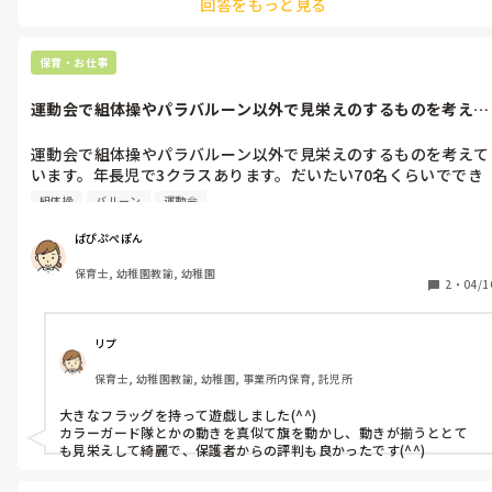
回答をもっと見る
り方の決まりは無いので先生の考えで進めることが出来ると思いま
す😊

あとは言い方は悪いですが、地域にもよりますが、保育園はその地
域の低所得の方や片親の方も多く、結構やんちゃな子が多かったで
保育・お仕事
す😅
運動会で組体操やパラバルーン以外で見栄えのするものを考えて
います。年長...
運動会で組体操やパラバルーン以外で見栄えのするものを考えて
います。年長児で3クラスあります。だいたい70名くらいででき
るものがいいのですが、何か良いアイデアはありますか？？やっ
組体操
バルーン
運動会
たことあるものなど教えていただけたら嬉しいです！
ぱぴぷぺぽん
保育士, 幼稚園教諭, 幼稚園
2
・
04/1
リプ
保育士, 幼稚園教諭, 幼稚園, 事業所内保育, 託児所
大きなフラッグを持って遊戯しました(^^)

カラーガード隊とかの動きを真似て旗を動かし、動きが揃うととて
も見栄えして綺麗で、保護者からの評判も良かったです(^^)