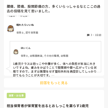
腰痛、膝痛、股関節痛の方、多くいらっしゃるなとここの過
去の投稿を見て思いました。

1歳児
正社員
私は50代正社員1歳児担任です。

晴れたらいいね
という私も、２週間前、初めて腰痛になりました。

保育士, 認可保育園
右腰が痛くて、起き上がれない。

3
・
1日前
ようやく起き上がっても、立てない。

ようやく立てたら、しゃがめない。

ほいくん
驚きました。

保育士, 幼稚園教諭, その他の職種, 幼稚園
通院して、コルセット、湿布、痛み止め、電気などで１週間
1歳児クラスは抱っこや中腰が多く、体への負担が本当に大き
乗り切ったら

いですよね。痛みをかばうことで股関節や膝へ広がっている状
週末には、左が痛みだし、これも痛み止めや湿布で抑えて仕
態ですので、まずは無理をせず整形外科を再受診してしっかり
事をしていたら、

診てもらうことが大切です。

現場復帰の際は、床での立ち座りを避けるために低い椅子を活
股関節、お尻、太もも、膝まで来はじめてしまいました。

回答をもっと見る
用したり、抱っこや重い作業は周囲の先生に相談して頼むよう
床から支えなしに立ち上がりにくくなり、痛みが走ります。

にしてください。今はご自身の体を最優先に、しっかり休んで
立ち続けると、腰や股関節にきます。

くださいね。
自転車通勤ですが、それも、膝や太ももに痛みが来始めまし
保育・お仕事
た。

担当保育者が保育室を出るとおしっこを漏らす2歳児
今は８月。
