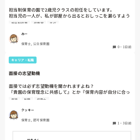
１週間休んでいます。

担当制保育の園で2歳児クラスの担任をしています。

担当児の一人が、私が部屋から出るとおしっこを漏らすよう
家でもやることはあります。

になりました。

日常生活すら支障をきたすほどになりました。

担当制保育
保育室
主任
その子はパンツで過ごしていて、排尿間隔も空いています。
4月から私への執着が強かったのですが、特に寝かしつけの
椅子に座って作業をすれば？

みー
時に私がそばに行かないと繰り返し大きい声で呼んだり私が
と、園で言われました。

保育士, 公立保育園
寝かしつけしている子にちょっかいを出したり、何回もトイ
なので、子ども椅子程度の高さの踏み台に座って、試してみ
0
・
1日前
レに行きたいと言っていました。行ったところで出ないこと
ました。

もしばしば… 

キャリア・転職
パンツで寝れる子が増えてきて、寝かしつけの時にトイレに
ただじっと座っていても、5分も座ればお尻に痛みがきま
行きたい子が時差でいるのですが、私がその対応で外に出よ
す。

面接の志望動機
うとするとその子も行きたがります。

この高さの作業だと意外に、

しかし寝かしつけに入る前にトイレでしっかり排尿している
体をひねる、少し立ち上がる、体を折りたたむような姿勢に
面接では必ず志望動機を聞かれますよね？

ので、その子には待っててねといい外に出ていました。今日
なること多いことに気づきました。

『貴園の保育理念に共感して』とか『保育内容が自分に合っ
はそれで2回漏らしています。

その度にあちらこちらに痛みが来て

てると思いました』等々が多いかと思いますが、実際はどう
2回目は私は見ていないのですが、かなり微量だったそう
立ち上がる時には、膝や太ももが固まり痛みが……

面接
転職
保育士
なのでしょうか？

で、クラスのリーダーの先生から絞り出して注意を引こうと
私自身、園の雰囲気とか園の規模、保育内容は勘案しますが
しているように見えると言われました。

クッキー
正直なところ、家から通いやすいか、給与はどうか…という
日頃からそのことの関わりはしっかり持てるように意識はし
腰痛、膝痛お持ちの方は、どの程度の痛みで働かれているの
保育士, 認可保育園
ところに重きを置いています

ていますが…

でしょうか。

1
・
3日前
もちろんそんなことは話せませんが

今後どのように関わっていけばいいのか悩んでいます。

皆さんは、志望動機をどのように答えていますか？また、本
痛みには強い方と思っていました。

音はどうですか？
せきさん