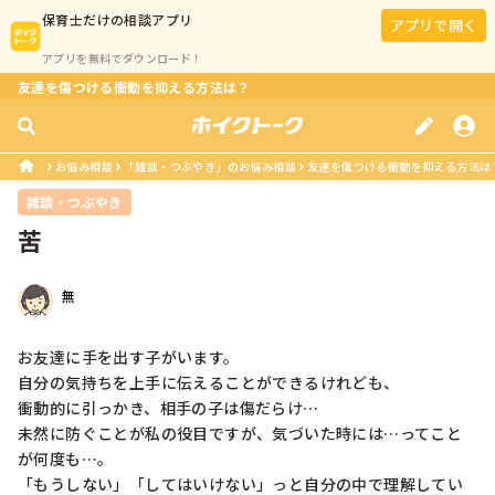
保育士
だけの相談アプリ
アプリで開く
アプリを無料でダウンロード！
友達を傷つける衝動を抑える方法は？
お悩み相談
「雑談・つぶやき」のお悩み相談
友達を傷つける衝動を抑える方法は
雑談・つぶやき
苦
無
お友達に手を出す子がいます。

自分の気持ちを上手に伝えることができるけれども、

衝動的に引っかき、相手の子は傷だらけ…

未然に防ぐことが私の役目ですが、気づいた時には…ってこと
が何度も…。

「もうしない」「してはいけない」っと自分の中で理解してい