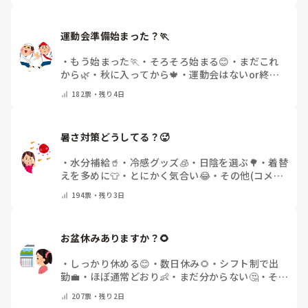
運動会準備始まった？🏃
・
もう始まった🏃
・
そろそろ始まる😊
・
まだこれ
から🌿
・
秋に入ってから🍁
・
運動会はないor終わ
った✨
・
その他(コメントで教えてください)
182
票・
残り4日
暑さ対策どうしてる？🥵
・
水分補給🥤
・
冷感グッズ🧊
・
日陰を選ぶ🌳
・
着替
えを多めに👕
・
とにかく気合い😂
・
その他(コメン
トで教えてください)
194
票・
残り3日
お盆休みありますか？🌻
・
しっかり休める😊
・
数日休み🌻
・
シフト制で出
勤💼
・
ほぼ通常どおり👶
・
まだ分からない🤔
・
その
他(コメントで教えてください)
207
票・
残り2日