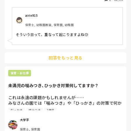
airin915
保育士, 幼稚園教諭, 保育園, 幼稚園
そういう日って、重なって起こりますよね😓
回答をもっと見る
保育・お仕事
未満児の噛みつき､ひっかき対策何してますか？
これは永遠の課題かもしれませんが……

みなさんの園では「噛みつき」や「ひっかき」の対策で何か
工夫されていることは、ありますか⁇

引っかき
噛みつき
2歳児
特に未満児になります。

「噛む､引っ掻くことはいけない」と伝えても､なかなか伝わ
大学芋
りにくい年齢のため声掛けをしても、なくなることはないで
保育士, 保育園
す。
