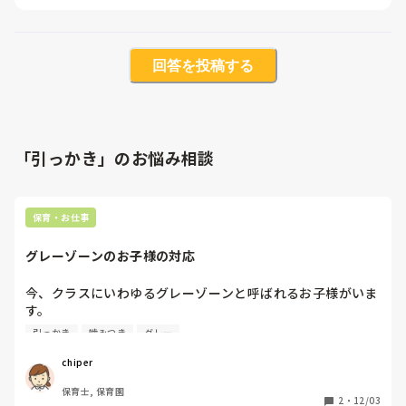
回答を投稿する
「引っかき」のお悩み相談
保育・お仕事
グレーゾーンのお子様の対応
今、クラスにいわゆるグレーゾーンと呼ばれるお子様がいま
す。

他害が多く、手も目も足りていない状況です…

引っかき
噛みつき
グレー
年中クラスの男の子

chiper
かみつきや体当たり、ひっかきがあります

保育士, 保育園
1人担任です

2
・
12/03