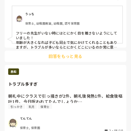
フリーの先生もいますが、常にクラスにいるわけではありま
せん

うっち
皆さんの園では他害のある子にはどのような対応をされてい
保育士, 幼稚園教諭, 幼稚園, 認可保育園
ますか？

参考にさせてください。

フリーの先生がいない時にはとにかく目を離さないようにして
よろしくお願いします。
いました！

年齢が大きくなれば子ども同士で気にかけてくれることもあり
ますが、トラブルが多いならとにかくどこにいるのか常に意識
してました！
回答をもっと見る
愚痴
トラブル多すぎ
朝礼中にクラスで引っ掻きが2件、朝礼後発熱1件、給食後嘔
吐1件、今日呪われてたんでしょうか…
引っかき
乳児
保育士
てんてん
保育士, 保育園
2
・
08/10