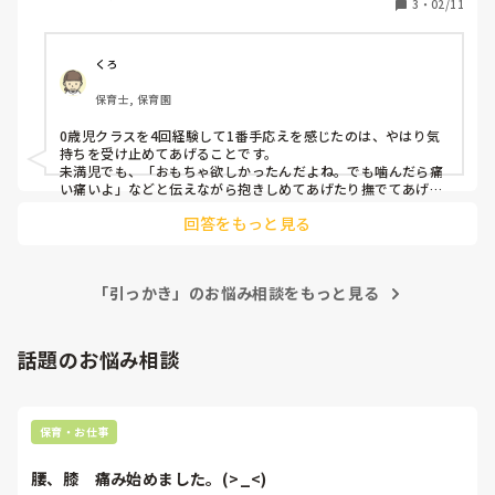
3
・
02/11
1番は事が起きる前に「阻止」する事だとは思うのです
が……ずっとその子ども（特に噛みつきや引っ掻きが多い）
に張り付いていることも難しく、ついている範囲では阻止で
くろ
きますが、そうではないとやはりトラブルが増えてしまいま
保育士, 保育園
す。

噛みつき､ひっかきは大人も子どももピリついた雰囲気にな
0歳児クラスを4回経験して1番手応えを感じたのは、やはり気
りがちなので､何かいい対策はないか…と悩んでいます💦
持ちを受け止めてあげることです。

未満児でも、「おもちゃ欲しかったんだよね。でも噛んだら痛
い痛いよ」などと伝えながら抱きしめてあげたり撫でてあげる
と、「わかってくれた！」と思うのだと思います。

回答をもっと見る
「いけない！」と言う前に、是非！
「引っかき」のお悩み相談をもっと見る
話題のお悩み相談
保育・お仕事
腰、膝　痛み始めました。(>_<)