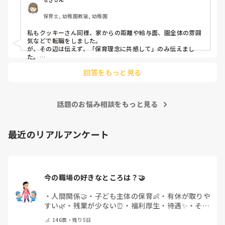
出産等で、幾度か開腹手術をしましたが、翌日には歩けまし
たし…

保育士, 幼稚園教諭, 幼稚園
今回は、今少し治まっている痛みがぶり返したどうしようと
私もクッキーさん同様、家からの距離や給与面、園全体の雰囲
いう思いもあり、ちょっと無理かも…と思い始めています。

気などで転職をしました。

が、その辺は伝えず、「保育理念に共感して」のみ伝えまし
た。

まだ急性期ということと、昔、夫が腰を痛めてすぐに整骨院
あとは、自分の長所や得意なことが活かせそうだと感じたと伝
に行ってより酷くなって帰ってきたことがあり、怖くて行け
回答をもっと見る
ていません。

話題のお悩み相談をもっと見る
最近のリアルアンケート
今の職場の好きなところは？🤝 
・
人間関係🤝
・
子ども主体の保育👶
・
有休が取りや
すい🌿
・
残業が少ない⏰
・
福利厚生・待遇✨
・
その
他(コメントで教えてください)
146
票・
残り5日