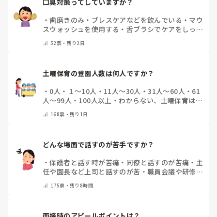
口臭対策ってしていますか？
・
歯磨きのみ
・
ブレスケアなどを飲んでいる
・
マウ
スウォッシュを使用する
・
舌ブラシでケアをしっか
りする
・
フリスクをかじる
・
気にしたことない
・
そ
52
票・
残り2日
の他(コメントで教えて下さい)
土曜保育の登園人数は何人ですか？
・
0人
・
１～10人
・
11人～30人
・
31人～60人
・
61
人～99人
・
100人以上
・
わからない、土曜保育はな
い
・
その他(コメントで教えて下さい)
168
票・
残り1日
どんな場面で話すのが苦手ですか？
・
保護者と話す時が苦痛
・
同僚と話すのが苦痛
・
主
任や園長など上司と話すのが苦
・
職員会議や研修場
面で話すのが苦
・
話すことは苦痛じゃない♡
・
その
175
票・
残り8時間
他(コメントで教えてください)
面接時のアピールポイントは？