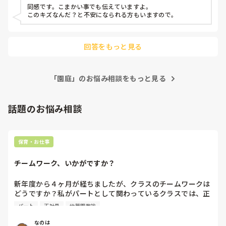
同感です。こまかい事でも伝えていますよ。

このキズなんだ？と不安になられる方もいますので。
回答をもっと見る
「園庭」のお悩み相談をもっと見る
話題のお悩み相談
保育・お仕事
チームワーク、いかがですか？
新年度から４ヶ月が経ちましたが、クラスのチームワークは
どうですか？私がパートとして関わっているクラスでは、正
社員の連携が取れておらずギクシャクしています。ボス的な
パート
正社員
幼稚園教諭
保育士が仕切っていて、他に組んでいる職員の出る幕がない
という形です。もう少しチーム保育が出来たら肩の力が抜け
なのは