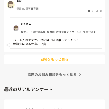
あお
保育士, 認可保育園
6
・
5日前
わたあめ
保育士, その他の職種, 保育園, 放課後等デイサービス, 児童発達支援
施設
パート入社ですが、特に自己紹介無しでした〜！

勤務先によるかな、？🤗

回答をもっと見る
話題のお悩み相談をもっと見る
最近のリアルアンケート