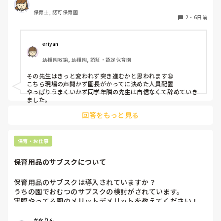
て楽なんじゃないかなぁと思います。

保育士, 認可保育園
2
・
6日前
皆さんのクラスはいかがですか？
eriyan
幼稚園教諭, 幼稚園, 認証・認定保育園
その先生はきっと変われず突き進むかと思われます😩

こちら現場の声聞かず園長がかってに決めた人員配置

やっぱりうまくいかず同学年隣の先生は自信なくて辞めていき
ました。
回答をもっと見る
保育・お仕事
保育用品のサブスクについて
保育用品のサブスクは導入されていますか？

うちの園でおむつのサブスクの検討がされています。

実際やってる園のメリットデメリットを教えてください！

またおむつ以外のサブスク何かされてるところがあれば教え
かなりん