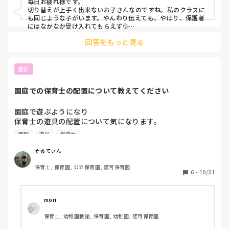
毎日お疲れ様です。

切り替えが上手く出来ないお子さんなのですね。私のクラスに
も同じような子がいます。やんわり伝えても、やはり、保護者
にはなかなか受け入れてもらえず💦

回答をもっと見る
色々な園を巡回している発達心理士の先生にみてもらったり、
園長にも相談し、面談に入ってもらいました。発達の遅れを話
しながら、でも、保育士が1人つく事で気持ちが切り替えられ
たなど、前向きの表現の中にも個別配慮が必要という事を伝え
遊び
ました。また、お家での様子を聞いて、何か困っている事がで
てきたら、相談にのってくれる専門機関を紹介したりしまし
園庭での保育士の配置について教えてください
た。

そこから、保育士体験に来てもらい、実際に見てもらいまし
園庭で遊ぶようになり

た。体験とはいっても、最初は隠れて子どもの実際の様子を見
保育士の遊具の配置について気になります。

ていただきながら、隣で保育士が他の子どもとの成長の違い
異動前は１つの遊具に最低1人は保育士がつく

や、グレーのお子さんにはこのように関わったらこうなってい
園庭
遊び
保育士
というのがルールでしたが

るなど、話しました。それから、子どもと遊ぶ時間を設けまし
た。

今の園は誰もついてない遊具もあり、、、

そるてぃん
実際にみてもらうことで、周りの子との成長の違いを明らかに
感じとってもらうことができました。出来たら、両親で来ても
保育士, 保育園, 公立保育園, 認可保育園
みなさんの園の園庭の配置のルール？を教えていただきたい
6
・
10/31
らえると、夫婦で共通理解していただけて良かったです。

です！
最初は周りの子との成長の差に、ショックを受けたりする姿
も、見られたり、伝え方によっては嫌悪感を感じる保護者もい
mori
られると思うので、やはり、信頼関係を築いておく事が、とて
も大事だと思います。

保育士, 幼稚園教諭, 保育園, 幼稚園, 認可保育園