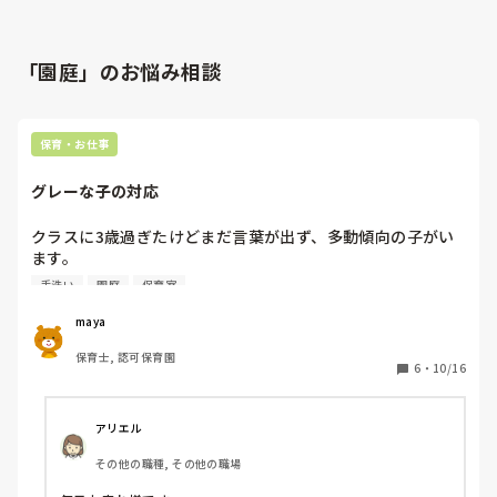
「園庭」のお悩み相談
保育・お仕事
グレーな子の対応
クラスに3歳過ぎたけどまだ言葉が出ず、多動傾向の子がい
ます。

園庭から部屋に入る時も切り替えられず、廊下で大泣きしな
手洗い
園庭
保育室
がら30分以上転がっていたり、手洗いをすればずーっと水を
触ってやめさせると癇癪をおこしたり、給食も白米以外食べ
maya
なかったりして、心配です。

保育士, 認可保育園
やんわりお母さんに伝えたらイヤイヤ期だから。と言って特
6
・
10/16
に心配もしていない様子です。

このまま成長を見守るしかないのでしょうか？
アリエル
その他の職種, その他の職場