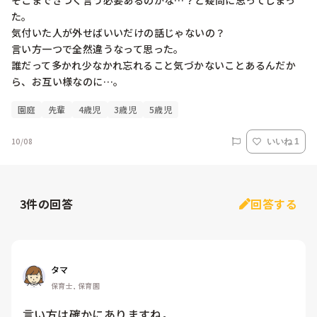
そこまできつく言う必要あるのかな…？と疑問に思ってしまっ
た。

気付いた人が外せばいいだけの話じゃないの？

言い方一つで全然違うなって思った。

誰だって多かれ少なかれ忘れること気づかないことあるんだか
ら、お互い様なのに…。
園庭
先輩
4歳児
3歳児
5歳児
10/08
いいね 1
3
件の回答
回答する
タマ
保育士, 保育園
言い方は確かにありますね。
