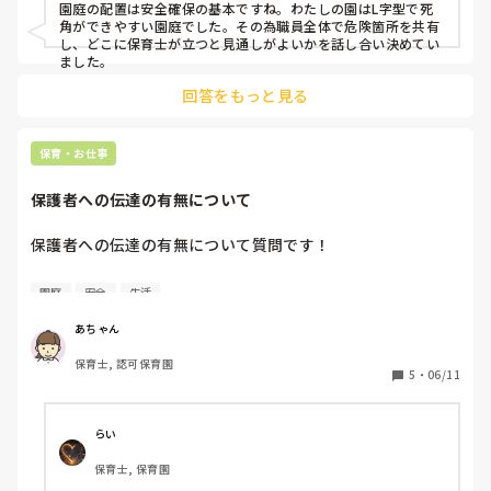
mayaさんの大変さが、自分の事のように感じられ、長文にな
園庭の配置は安全確保の基本ですね。わたしの園はL字型で死
ってしました💦
角ができやすい園庭でした。その為職員全体で危険箇所を共有
し、どこに保育士が立つと見通しがよいかを話し合い決めてい
ました。
回答をもっと見る
保育・お仕事
保護者への伝達の有無について
保護者への伝達の有無について質問です！

私は小さな事でも伝達しようと思っています。

園庭
安全
生活
例えば、園庭で転んで擦りむいたり何かにぶつかって冷やし
たり(跡にはなっていなくても)。

あちゃん
年長児で自分で話せるから伝達しなくて大丈夫、というスタ
保育士, 認可保育園
ンスも理解できないわけではないですが、保護者としては子
5
・
06/11
どもから聞くより先生から聞いた方が気持ち的にはいいよう
な気がします。

らい
みなさんの園での保護者への伝達は、どのようにされていま
保育士, 保育園
すか？