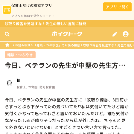
保育士
だけの相談アプリ
アプリで開く
アプリを無料でダウンロード！
蚊取り線香を見逃すな！先生の厳しい言葉に疑問
お悩み相談
「雑談・つぶやき」のお悩み相談
蚊取り線香を見逃すな！先生の厳し
雑談・つぶやき
今日、ベテランの先生が中堅の先生方に
「蚊取り線香、3日前からずっとぶら...
榛
保育士, 保育園, 認可保育園
今日、ベテランの先生が中堅の先生方に「蚊取り線香、3日前か
らずっとぶら下がってたの気づいてた!?私は気付いてたけど誰か
気付くかなって思ってわざと置いておいたんだけど。誰も気付か
なかったし雨が降りそうだったから私が外したわ。ちゃんと見
て外さないといけない!!」とすごくきつい言い方で言ってた。
