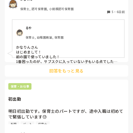
保育士, 認可保育園, 小規模認可保育園
5
・
6日前
るや
保育士, 幼稚園教諭, 保育園
かなりんさん

はじめまして！

前の園で使っていました！

1番困ったのが、サブスクに入っていない子もいる点でした。
強制は出来ないため(収入の問題やオムツ外れそうな子とかもい
回答をもっと見る
るので)この子はサブスク、この子はロッカーから持ってく
る、、、など入り乱れる点でした。

メリットはオムツ忘れがないことと、名前の記載漏れで誰のも
保育・お仕事
初出勤
明日初出勤です。保育士のパートですが、途中入職は初めて
で緊張しています😓

子どもの前で自己紹介とかあったりするんでしょうか？？ど
転職
パート
保育士
きどきして明日が不安です😭