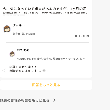
思います！いつもと違うおもちゃ、室内に興味津々で
す！
今、気になっている求人があるのですが、1ヶ月の通
勤交通費に上限があり、自宅の最寄駅から園の最寄駅
転職
保育士
までの通勤定期代が5,000円ほどオーバーします

たかが5,000円と考えるか…

クッキー
私としてはなかなか大きい金額なので、この時点で応
募を迷っているのですが、皆さんならどうしますか？
保育士, 認可保育園
1
・
1日前
わたあめ
保育士, その他の職種, 保育園, 放課後等デイサービス, 児童
発達支援施設
応募しません😭！！

自腹切るのは嫌です、。🥺！

回答をもっと見る
話題のお悩み相談をもっと見る