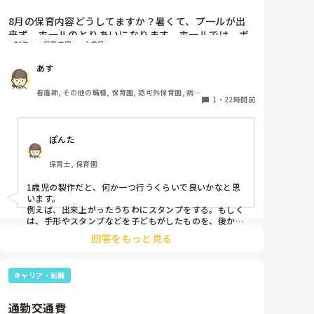
8月の保育内容どうしてますか？暑くて、プ一ルが出
来ず、ホ一ルのとりあいになります。ホ一ルでは、ボ
制作
保育内容
1歳児
一ルや平均台、風船で遊んでいます。製作で、うちわ
や望遠鏡や風鈴🎐製作をしたりしますが、なかなか、
あす
集中できません。1歳児クラスです、玩具で遊ばせな
がら、何人かずつよんで、やっています。何か、いい
看護師, その他の職種, 保育園, 認可外保育園, 病児
アイデアや、工夫など、何でもいいので、教えて下さ
1
・
22時間前
保育, 病院内保育, その他の職場
い。
ぽんた
保育士, 保育園
1歳児の製作だと、何か一つ行うくらいで良いかなと思
います。

例えば、出来上がったうちわにスタンプをする。もしく
は、手形やスタンプなどを子どもがしたものを、後から
うちわの形に切る。1歳児なんて集中できないです。興
回答をもっと見る
味を持って来てくれただけで十分です。

お部屋では、ビニールシートを敷いて、片栗粉粘土、寒
キャリア・転職
天や春雨遊び、氷遊び、など間食遊びをたくさん行って
います。

通勤交通費
ホールに行っているクラスにお邪魔するのも良いかなと