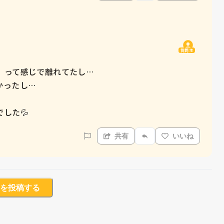
質問主
って感じで離れてたし…

ったし…

した💦
共有
いいね
を投稿する