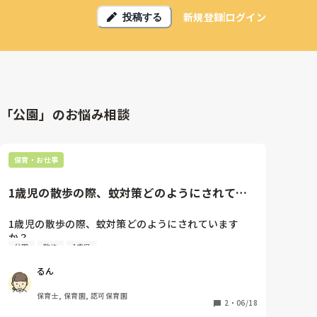
新規登録
ログイン
投稿する
「公園」のお悩み相談
保育・お仕事
1歳児の散歩の際、蚊対策どのようにされてい
ますか？・蚊の多い公園は避け...
1歳児の散歩の際、蚊対策どのようにされています
か？

公園
散歩
1歳児
・蚊の多い公園は避ける

・虫除けスプレーを直前に念入りに使用する

るん
・子どもやそのまわりをよく見る

保育士, 保育園, 認可保育園
刺された後ではなく、刺されないようにする対策をお
2
・
06/18