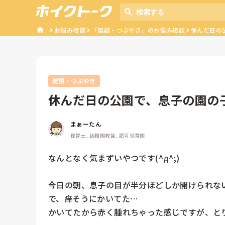
お悩み相談
「雑談・つぶやき」のお悩み相談
休んだ日の公
雑談・つぶやき
休んだ日の公園で、息子の園の
まぁーたん
保育士, 幼稚園教諭, 認可保育園
なんとなく気まずいやつです(^д^;)

今日の朝、息子の目が半分ほどしか開けられない
で、痒そうにかいてた…

かいてたから赤く腫れちゃった感じですが、と