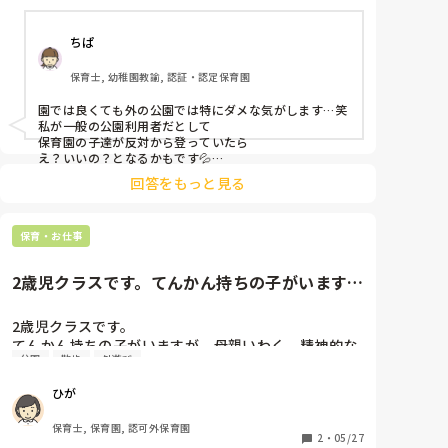
めにはならないとのことでしたが。

ちぱ
地域の方や、遠足でたくさんの子どもたちが遊ぶ場所
に行ったときに、そのルールは危険なのではないかと
保育士, 幼稚園教諭, 認証・認定保育園
考えています。

園では良くても外の公園では特にダメな気がします…笑

同じようなルールの園の方はいらっしゃいますか？
私が一般の公園利用者だとして

保育園の子達が反対から登っていたら

え？いいの？となるかもです💦

回答をもっと見る
基本的に逆から登るのは危険ですよね。
保育・お仕事
2歳児クラスです。てんかん持ちの子がいます
が、母親いわく、精神的な理由...
2歳児クラスです。

てんかん持ちの子がいますが、母親いわく、精神的な
公園
散歩
外遊び
理由から痙攣が起きやすいと言われている子がいま
す。

ひが
母親と祖母の3人で、母親は日本語出来ますが、祖母
が出来ないため、祖母に合わせて言語が日本語ではあ
保育士, 保育園, 認可外保育園
りません。その為、日本語が通じている様子は見られ
2
・
05/27