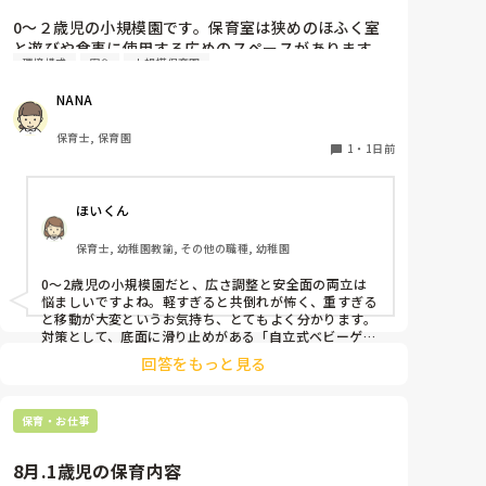
0〜２歳児の小規模園です。保育室は狭めのほふく室
と遊びや食事に使用する広めのスペースがあります。
環境構成
安全
小規模保育園
広すぎると走り回ったりして落ち着かないので、活動
によってパーテーションで仕切っています。このパー
NANA
テーションがウレタンのような素材で軽いので、ちょ
っと体が当たると倒れたり、つかまり立ちが不安定な
保育士, 保育園
子にとっては共倒れになったりで危険です。かと言っ
1
・
1日前
て固定してしまうと活動によって柔軟に移動すること
ができなくなってしまうし…以前勤務していた園では
ほいくん
しっかりした重いものを置いていましたが、移動が大
変で使い勝手が悪く、子どもがぶつかって倒れた時に
保育士, 幼稚園教諭, その他の職種, 幼稚園
怖い思いをしました。

皆さんの園ではどんなもので工夫されていますか？
0〜2歳児の小規模園だと、広さ調整と安全面の両立は
悩ましいですよね。軽すぎると共倒れが怖く、重すぎる
と移動が大変というお気持ち、とてもよく分かります。

対策として、底面に滑り止めがある「自立式ベビーゲー
ト」なら、つかまり立ちでも倒れにくく移動も楽でおす
回答をもっと見る
すめです。また、ストッパー付きキャスターをつけたロ
ー棚を仕切りにすれば、倒れず収納にもなって一石二鳥
です。

保育・お仕事
今のウレタン製を活かすなら、壁や固定家具で挟む配置
にしたり、脚元に水入りペットボトルなどの重りを付け
て補強してみてくださいね。安全で使いやすい方法が見
8月.1歳児の保育内容