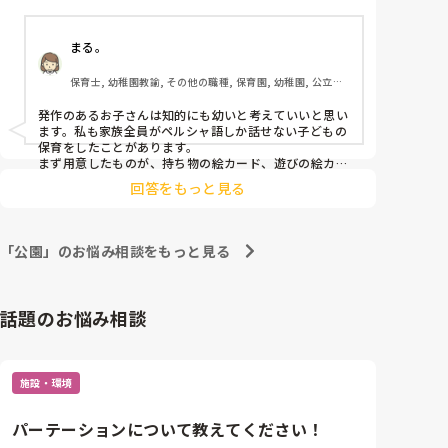
ず、周りの子を見てそれを真似する姿も見られませ
ん。

まる。
中々同じケースはないと思いますが、

こういう場合、お散歩などの外遊びはどうしています
保育士, 幼稚園教諭, その他の職種, 保育園, 幼稚園, 公立保
か？公園なども人が少ない場所を選ぶ、痙攣が起きた
育園, 認可保育園, 認証・認定保育園, 認可外保育園, 病児保
ら全員すぐ帰園するなどの対応を考えていますが、そ
育, 学童保育, 放課後等デイサービス, 児童施設, 児童発達支
発作のあるお子さんは知的にも幼いと考えていいと思い
うなった場合、他の子達の気持ちを満たしてあげられ
援施設, 乳児院
ます。私も家族全員がペルシャ語しか話せない子どもの
ていないので、どうしたら良いのか分かりません。

保育をしたことがあります。

アドバイスお願いします。
まず用意したものが、持ち物の絵カード、遊びの絵カー
ドです。また、保護者と会話するための時計の絵カード
回答をもっと見る
言語カードと音声変換機（スマホ）です。

スケジュールも細かく示していました。

「公園」のお悩み相談をもっと見る
その子どもはてんかん以外に診断はありますか？加配や
話題のお悩み相談
施設・環境
パーテーションについて教えてください！