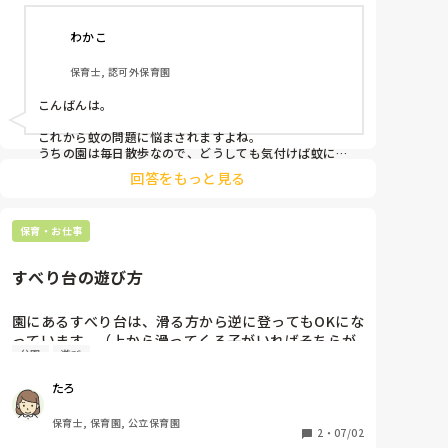
わかこ
保育士, 認可外保育園
こんばんは。

これから蚊の問題に悩まされますよね。

うちの園は毎日散歩なので、どうしても気付けば蚊に刺
されてしまっています。

回答をもっと見る
1歳だと肌が弱くかぶれても怖いのでこちらから虫除け
スプレーは使用していません。

保育・お仕事
効果は分かりませんが、家庭で服に貼る虫除けパッチを
付けてくる子が多いです。

あとはうちわを持参し、砂場などじっとしている所でパ
すべり台の遊び方
タパタ、蚊が来ないようにあおいでいます。

得策ではないですが、お互い蚊の時期乗り切りましょ
園にあるすべり台は、滑る方から逆に登ってもOKにな
う。
っています。（上から滑ってくる子がいればそちらが
公園
遊び
優先）

たろ
ただ、散歩で公園に行ったときもそれを良しとしてい
るのはどうなのかな？とふと思います。

保育士, 保育園, 公立保育園
主任に確認したところ、園でOKと言ってるので外でだ
2
・
07/02