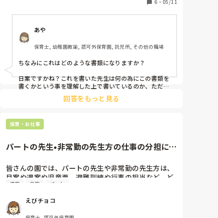
ます)

6
・
05/11
・気持ちがふわつく子が多く、活動中もふざけている
あや
ことが多かった。静かにできるよう声掛けを気をつけ
ていく。折り紙の時間では保育者の手本通りに折るこ
保育士, 幼稚園教諭, 認可外保育園, 託児所, その他の職場
とができていた。

ちなみにこれはどのような書類になりますか？

と言ったものです。上記の内容だけでも入れたい赤は
たくさんあるのですが…

日案ですかね？これを書いた先生は何の為にこの書類を
自分がこれまでの先輩たちに厳しく教育されてきたか
書くかという事を理解した上で書いているのか、ただや
っつけで書いているのか…文章よりもそちらの方が気に
ら余計気になっちゃうのかな…と思ってしまうのです
回答をもっと見る
なってしまいました。

が、皆さんはどう思われますか？

◯訂正するところがあるか

みかん丸さんとしては誤字脱字や文章の構成等、国語
◯訂正があるならどの点か

保育・お仕事
力、日本語力を指導されたいのでしょうか？またもしそ
ぜひ教えて頂けるとありがたいです。

うだとしたらその目的は園の為、この先生の為、子ども
達の為、またはご自分の立場や自分がされてきたからと
パートの先生•非常勤の先生方の仕事の分担につ
いう義務感？

ちなみに、気になる点を上司に確認するもはっきりと
いて、教えてください！
した答えは貰えないためモヤモヤしている毎日です。

この先生もみかん丸さんもどこに目的を置いてらっしゃ
皆さんの園では、パートの先生や非常勤の先生方は、
るのか、何の為の書類なのか、何の為にチェックするの
月案や週案や児童票、避難訓練や行事の担当など、ど
か、その辺りを明確化してからの指導、上司の方へのご
週案
月案
パート
の程度、携わっていますか？

報告をするとまた流れが変わってくるのではないかと感
じました。

えびチョコ
私の園では現状、月案のみ、行事のみ、と、統一して
ご質問に対する答えになっておらず申し訳ございません
いない為「統一した方が良いのでは？」という意見が
保育士, 認可外保育園