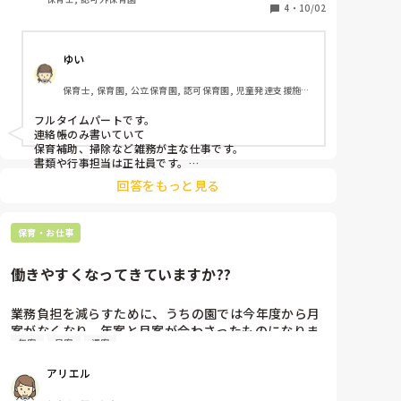
が、私が気になった点をお伝えさせて頂いた次第です。
出ており、パートの先生それぞれの勤務日数や時間を
4
・
10/02
考慮しながらも、なるべく公平になるよう変えていく
ことになりました。

ゆい
他園での状況も参考にさせていただきたく、質問させ
保育士, 保育園, 公立保育園, 認可保育園, 児童発達支援施
ていただきました。

設, 小規模認可保育園
どうぞよろしくお願いします！
フルタイムパートです。

連絡帳のみ書いていて

保育補助、掃除など雑務が主な仕事です。

書類や行事担当は正社員です。

書類は担当したいと申し出れば

回答をもっと見る
給料がいくらか上がるようになったようですが

わたしはやりたくないのでお断りしました。
保育・お仕事
働きやすくなってきていますか??
業務負担を減らすために、うちの園では今年度から月
案がなくなり、年案と月案が合わさったものになりま
年案
日案
週案
した。週案と日案も一緒になったものを使っていま
す。みなさんの園では今年度から職場環境をよくする
アリエル
ためや、業務負担を減らすために変わったことはあり
ますか??