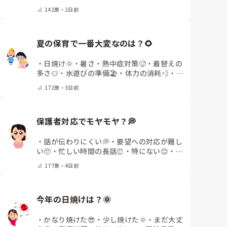
ントで教えてください)
142
票・
2日前
夏の保育で一番大変なのは？🌻
・
日焼け🌞
・
暑さ・熱中症対策🥵
・
着替えの
多さ👕
・
水遊びの準備🏖️
・
体力の消耗💨
・
そ
の他(コメントで教えてください)
172
票・
3日前
保護者対応でモヤモヤ？💭
・
話が伝わりにくい💭
・
要望への対応が難し
い🥺
・
忙しい時間の長話⏰
・
特にない😊
・
日
によって違う🌿
・
その他(コメントで教えて
177
票・
4日前
ください)
今年の日焼けは？🌞
・
かなり焼けた😎
・
少し焼けた🌞
・
まだ大丈