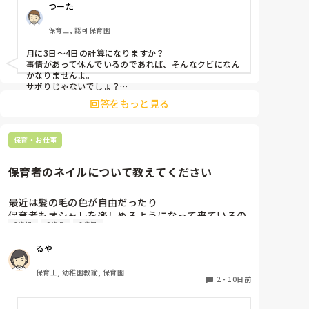
つーた
保育士, 認可保育園
月に3日〜4日の計算になりますか？

事情があって休んでいるのであれば、そんなクビになん
かなりませんよ。

サボりじゃないでしょ？

回答をもっと見る
同じクラスの先生が、もしも今後、いい気がしないと言
葉にしてきたり、冷たくあたるなど態度にひどく変化が
あることが出てきたら、その時には、話をして必要に応
保育・お仕事
じて謝るなりすればいいと思います。

何も起きていない段階で、考えを深めすぎてしまうよ
保育者のネイルについて教えてください
り、これからの振る舞いだと思いますよ。

もしまた、休むことがありそうならば、事前に話してお
くことも大事かと。

最近は髪の毛の色が自由だったり

保育者もオシャレを楽しめるようになって来ているの
憶測で考えて妄想を広げないことです。

3歳児
0歳児
2歳児
はとても良いことだと思っているのですが、

デマがいつのまにか事実のようになってしまうのは、人
皆さんの園ではネイルの扱いはどうなっていますか？

間の思い込みの度合いによるものです。
るや
今の園では一応まだNGにはなっているのですが、

爪が弱いからコーティングしていないと割れちゃう、
保育士, 幼稚園教諭, 保育園
とか色々理由がありつつ地味目のネイルを暗黙の了解
2
・
10日前
でしている人が半数くらいいます。

最近はプールがあったりと素足になることが多いので