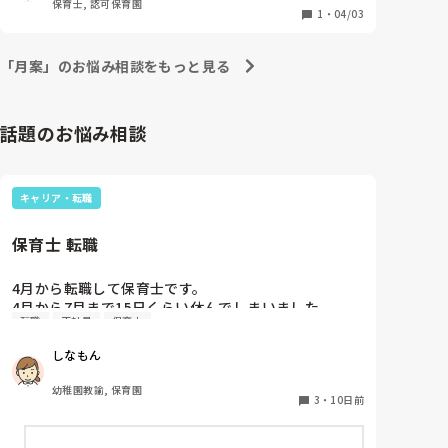
保育士, 認可保育園
1
・
04/03
「月案」のお悩み相談をもっと見る
話題のお悩み相談
キャリア・転職
保育士 転職
4月から転職して保育士です。

4月から7月まで15日くらい休んでしまいました。

転職
正社員
保育士
同じクラスの先生いるのですが、いい気しないと思い
ます。やめた方がいいですかね？また、クビになりま
しなもん
すかね？
幼稚園教諭, 保育園
3
・
10日前