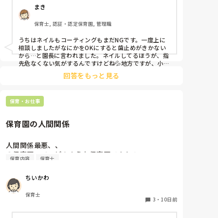
まき
すが、足は煌びやかなネイルになっています。笑

保育士, 認証・認定保育園, 管理職
そもそもどうしてネイルがNGだったんだっけ？とだん
だんわからなくなって来ました笑

うちはネイルもコーティングもまだNGです。一度上に
他の園ではどのような感じなのか教えていただけたら
相談しましたがなにかをOKにすると歯止めがきかない
から…と園長に言われました。ネイルしてるほうが、指
先危なくない気がするんですけどね💦地方ですが、小さ
な認可外保育所などはネイルOKのとこもあるようで
回答をもっと見る
す。
保育・お仕事
保育園の人間関係
人間関係最悪、、

の保育園って、どのような保育園ですか？
保育内容
保育士
ちいかわ
保育士
3
・
10日前