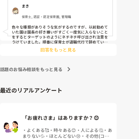
まき
保育士, 認証・認定保育園, 管理職
色々な種類がありそうな気がするのですが、以前勤めて
いた園は園長の好き嫌いがすごく一度気に入らないこと
をするとターゲットのようにネチネチ呼び出され注意を
うけていました。順番に保育士が退職代行で辞めていっ
ていました。残ってる先生は園長のご機嫌取りでサビ残
回答をもっと見る
当たり前、製作や発表会なども自由にできずで、やめた
いけど子どもたちのことを思うとやめれない…というよ
うな状態でした。きっと他にもこんな園たくさんありそ
うですよね💦
話題のお悩み相談をもっと見る
最近のリアルアンケート
「お疲れさま」はありますか？😊
・
よくある🥰
・
時々ある😊
・
人による🤔
・
あ
まりない💦
・
ほとんどない😢
・
その他(コメ