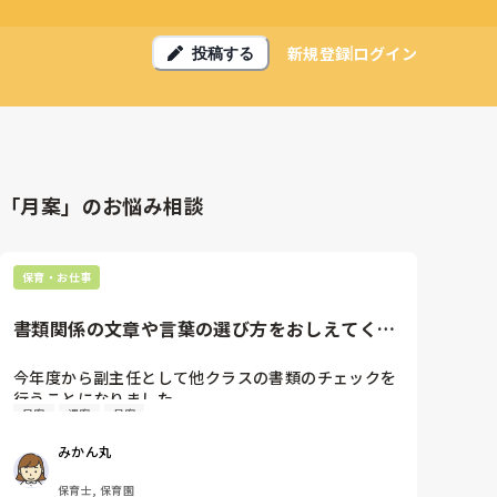
新規登録
ログイン
投稿する
「月案」のお悩み相談
保育・お仕事
書類関係の文章や言葉の選び方をおしえてくだ
さい。
今年度から副主任として他クラスの書類のチェックを
行うことになりました。

日案
週案
月案
この1ヶ月強、実際にやってみて気になる表現を多々
見つけるのですが、私の気にしすぎでしょうか？

みかん丸
特に20代の職員が書く文章が気になることが多いで
す。例えば以下のような文書です。(多少いじってはい
保育士, 保育園