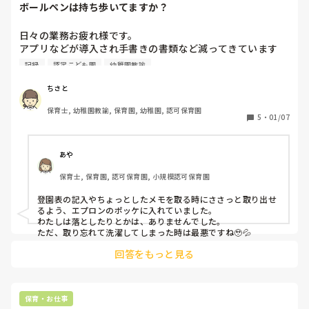
ボールペンは持ち歩いてますか？
日々の業務お疲れ様です。

アプリなどが導入され手書きの書類など減ってきています
が、ボールペンなどは常に持ち歩くことが多いです。皆さん
記録
認定こども園
幼稚園教諭
はボールペンどこに入れて持ち歩いていますか？私はエプロ
ンのポッケに入れていることが多いのですが、気がつくとポ
ちさと
ッケから落ちています。
保育士, 幼稚園教諭, 保育園, 幼稚園, 認可保育園
5
・
01/07
あや
保育士, 保育園, 認可保育園, 小規模認可保育園
登園表の記入やちょっとしたメモを取る時にささっと取り出せ
るよう、エプロンのポッケに入れていました。

わたしは落としたりとかは、ありませんでした。

ただ、取り忘れて洗濯してしまった時は最悪ですね🥹💦
回答をもっと見る
保育・お仕事