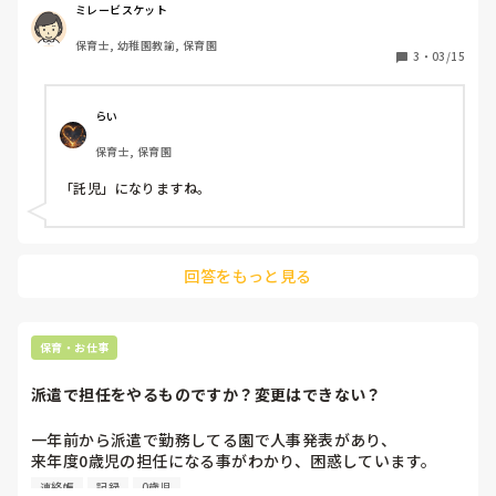
そういった所はなんと調べたら見つかりやすいですか？

ミレービスケット
院内保育だと、毎日同じ子が来て、書類とかもちゃんと書い
保育士, 幼稚園教諭, 保育園
てって感じだと思うのですが、一時預かりみたいな場所で楽
3
・
03/15
に働きたいです💦
らい
保育士, 保育園
「託児」になりますね。
回答をもっと見る
保育・お仕事
派遣で担任をやるものですか？変更はできない？
一年前から派遣で勤務してる園で人事発表があり、

来年度0歳児の担任になる事がわかり、困惑しています。

派遣で担任ってよくあるのですか？

連絡帳
記録
0歳児