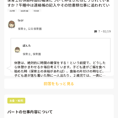
すか？午睡中は連絡帳の記入やその他書類仕事に追われてい
ます。日中は子どもたちと離れて休む事はできません。どう
休憩
連絡帳
記録
やったら休憩時間を確保できるのか工夫されていましたらア
ドバイスお願いします。
tazr
保育士, 公立保育園
7
・
02/19
ぽんた
保育士, 保育園
休憩は、絶対的に時間の確保をする！という前提で、どうした
ら休憩かまわせるか毎日考えています。子ども達がご飯を食べ
始めた時（保育士の余裕があれば）、食後の片付けの時など、
子ども達が落ち着いた隙に一人出たり、２歳児では、一斉にと
るようにしています。保育士の休憩中は、よほどのことがない
回答をもっと見る
限り子供が起きてもお布団にいてもらっています。
お金・給料
パートの仕事内容について