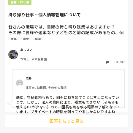
保育・お仕事
持ち帰り仕事・個人情報管理について
皆さんの職場では、書類の持ち帰り残業はありますか？

その際に要録や週案など子どもの名前の記載があるもの、個
人情報に関わるものなどを園から持ち出すことは可能なルー
要録
週案
残業
ルですか？

あじさい
・ダメだけれども実質持ち帰ってる

保育士, 公立保育園
・絶対に禁止

3
・
09/02
・書類仕事自体、持ち帰れない

など、現状を共有いただけると大変参考になります。

佐藤
よろしくお願いします。
保育士, 幼稚園, その他の職場
基本、守秘義務もあり、園外に持ち出すことは禁止になってい
ます。しかし、法人の意向により、残業もできない（そもそも
使えるPCが少ない）ので、園長も目を瞑る暗黙の了解となって
います。プライベートの時間を削ってやるしかないですよね
（汗
回答をもっと見る