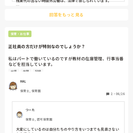
残業代の出ない時間外労働は、法律で禁じられています。

ですよ。

回答をもっと見る
いつまでそんな考えで働かせているんですか？ヤバいです。

今すぐに、働く環境を見直してほしい…

持ち帰りは、しないようにしましょうって取り組みをして、

なんなら、自分で時間を見つけてやる！というのも上司のマネ
保育・お仕事
ジメント放棄になるので、書類の時間を設定するようにしてい
ます。

正社員の方だけが特別なのでしょうか？
また、自分たちで抜けられそう、となれば周りの保育者や上司
に相談して抜けることはあります。

私はパートで働いているのですが教材の在庫管理、行事当番
などを担当しています。

その時間を自分で取れることがいいということでもないと思い
夕方は幼児、乳児それぞれで合同になるのでできればその時
会議
休憩
記録
ます。

間に2ヶ月に1回程度でいいので在庫チェックをしたいのにさ
仕事を家に持ち帰るほど、バカバカしいことはないですよ。

せてくれません。

HAL
持ち帰るなら、残業代つけて残業のほうがいいですよね。

同じクラスの担任の先生はその時間子どもたちを一切見ずに
お疲れ様です。
保育士, 保育園
毎日事務仕事をしています。

2
・
06/26
私が在庫チェックに行こうとすると「クラスの先生1人はい
て欲しい」と言われて出来ません。また、会議などの都合で
休憩に行けない時夕方余裕で行けるぐらい職員が足りてるの
つーた
に「いて欲しい」と言って行かせてくれない割にはその人は
保育士, 認可保育園
平気で行きます。

他の先生は「行ってください、行ってください！」と言って
大変にしているのは自分たちのやり方をいつまでも見直さない
くれるのに担任がいかせてくれず、、、
