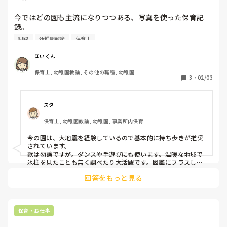
今ではどの園も主流になりつつある、写真を使った保育記
録。

記録
幼稚園教諭
保育士
そして、ＳＮＳをつかった職員同士の情報共有。

ほいくん
デジタル化が進む保育の現場だと思いますが、みなさんの園
保育士, 幼稚園教諭, その他の職種, 幼稚園
では保育中にスマホはありですか？

3
・
02/03
ありだという園はどんな利用方法をしていますか？

スタ
スマホを保育に活用するとしたら、それに抵抗はあります
保育士, 幼稚園教諭, 幼稚園, 事業所内保育
か？
今の園は、大地震を経験しているので基本的に持ち歩きが推奨
されています。

歌は勿論ですが。ダンスや手遊びにも使います。温暖な地域で
氷柱を見たことも無く調べたり大活躍です。図鑑にプラスして
ですが面白いです。
回答をもっと見る
保育・お仕事