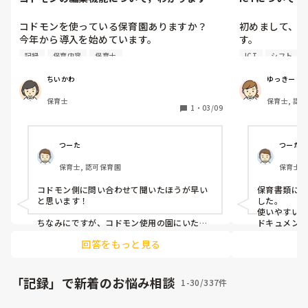
か？
コドモンを使っている保育園ありますか？

初めまして、
今年から導入を始めています。

す。

★書類系は全てコドモンで記録されています
シフトや勤怠
記録
保育内容
保育士
ICT
シフト
か？

はICTの導入
★週案なのですが、元々ある書式(標準テンプ
また、使いや
ちいかわ
ゆっきー
レート)を編集できるのでしょうか？

きたいです。
保育士
保育士, 認
または、オリジナルテンプレートでこれまで
1
・
03/09
使っていた書式を新規登録として行いたいの
ですが、うまく反映されません。

わかる方いらっしゃいますでしょうか？？

つーた
つーた
★書類系の編集機能はどうしたら，できるの
保育士, 認可保育園
保育士,
か。

また、これまで使ってい他，他の書類をエク
コドモン側に問い合わせて聞いたほうが早い
保育書類に
セルから入れることってできるのでしょう
と思います！

した。

か。

使いやすいで
ちなみにですが、コドモン使用の園にいた
ドキュメン
時、週案や月案などは元々コドモンにいくつ
の活動記録も
全てICT化になったら、

回答をもっと見る
かパターンがテンプレートで入っていたと思
仕事が捗ると思います。
います。

シフトや勤
その中から、自分たちが使いやすいものを選
主任が担当
んで入力するようなかたち、な気がします！

「記録」で新着のお悩み相談
1-30/337件
なので編集はできないかもです。
