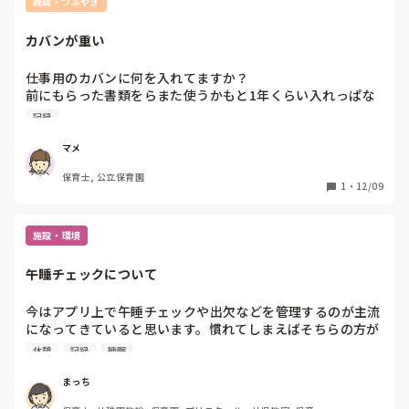
雑談・つぶやき
カバンが重い
仕事用のカバンに何を入れてますか？

前にもらった書類をらまた使うかもと1年くらい入れっぱな
しにしてあり、いつも重たいカバンです。

記録
使わないのに出せない、使うかもをやめたいのですが。。軽
いカバンで出勤したい。
マメ
保育士, 公立保育園
1
・
12/09
施設・環境
午睡チェックについて
今はアプリ上で午睡チェックや出欠などを管理するのが主流
になってきていると思います。慣れてしまえばそちらの方が
手間もかかりにくくなってくると思いますが、0歳児さんを
休憩
記録
睡眠
多く預かる園の場合、午睡チェックを入力しつづけることに
なってしまいます。休憩のない勤務の職員が入力係をしつつ
まっち
清掃にもあたり、起きた子どもの対応もする。書類は少なく