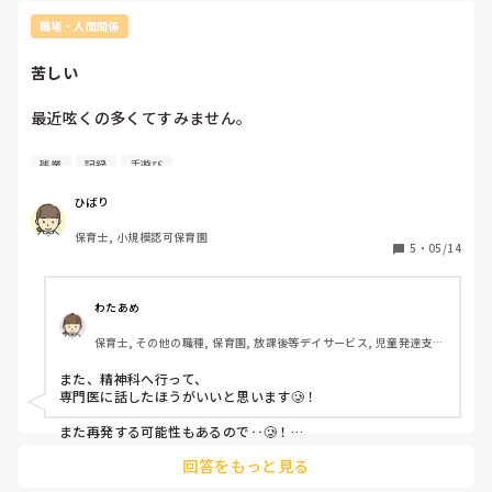
職場・人間関係
苦しい
最近呟くの多くてすみません。

・連日の残業続き

残業
記録
手遊び
・ミスの繰り返し（今まで出来てたことがミスするようにな
った）

ひばり
・保育の仕方、その日の職員の配置決め、保護者対応

保育士, 小規模認可保育園
5
・
05/14
これら全てが要因だと思いますが、最近何をしても楽しいと
思えず、家で1人でいると何故か涙が出てきて、そこから止
まることが出来ず嗚咽が出るまで泣き続けてしまいました。

わたあめ
何でこんなに苦しいんだろう、何がそんなに辛いんだろう。
保育士, その他の職種, 保育園, 放課後等デイサービス, 児童発達支援
子どもたちの前で手遊びして、絵本読んで、一緒に遊んでる
施設
時も笑うことはできても喉に何かがつっかえてるような感覚
また、精神科へ行って、

で少し息苦しくて。

専門医に話したほうがいいと思います🥲！

職員の人たちは皆さん良い人たちばかりなのですが、1人だ
また再発する可能性もあるので‥🥲！

け苦手というか、萎縮してしまう先生がいて、週によってそ
回答をもっと見る
病状は、入社前にお話してるはずですので、もしドクタースト
の人と組む時に動悸が早くなったり、思うように力が発揮で
ップかかっても、スムーズにいくと思いますよ!☺️
