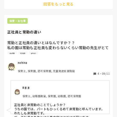
回答をもっと見る
うにしていました。

今は放課後等デイサービスに勤務していますが、記録は時間を
見つけて交代に行うようにしています。見守りが最低限の人数
で済むように工夫しています。

保育・お仕事
乳児さんだと難しい面もあると思いますが、出来るだけスムー
ズに書類作業終わらせたいですよね。
正社員と常勤の違い
常勤と正社員の違いとはなんですか？？

私の園は常勤も正社員も変わらないくらい常勤の先生がとて
も動いて働いてくれます。

休憩
記録
給料
それなのに給料は正社員の方が上です。

正社員の先生も忙しいのは分かるんですが、次の活動で使う
nohina
物や書類の整理等を常勤の先生に任せて楽しくお話しした
保育士, 保育園, 認可保育園, 児童発達支援施設
り、お昼休憩をとったりします。

4
・
09/11
私はそれが当たり前になってほしくなくて、常勤の先生と分
担してやったり、基本自分で担任してるので余程のことがな
い限りするようにしています。常勤の先生も同じくらい給料
Rまま
を上げて欲しいくらい私の園では、パートさんや常勤の先生
保育士, 幼稚園教諭, 保育園, 幼稚園, 認可保育園
が頑張ってくれています。

皆さんの園ではどうでしょうか。
正社員と非常勤のことでしょうか？

うちの園では、パートもひっくるめて非常勤と呼んでいます。

わたしも非常勤です。
