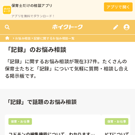
保育士
だけの相談アプリ
アプリで開く
アプリを無料でダウンロード！
お悩み相談
記録に関するお悩み相談一覧
「
記録
」のお悩み相談
「
記録
」に関するお悩み相談が現在
337
件。たくさんの
保育士
たちと「
記録
」について気軽に質問・相談し合え
る掲示板です。
「記録」で話題のお悩み相談
保育・お仕事
保育・お仕事
コドモンの編集機能について，わかります
ICTについて