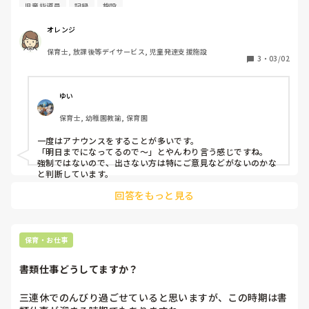
てますか？再度提出してもらえるよう、アナウンスなど行う
児童指導員
記録
施設
べきでしょうか？✨
オレンジ
保育士, 放課後等デイサービス, 児童発達支援施設
3
・
03/02
ゆい
保育士, 幼稚園教諭, 保育園
一度はアナウンスをすることが多いです。

「明日までになってるので〜」とやんわり言う感じですね。

強制ではないので、出さない方は特にご意見などがないのかな
と判断しています。
回答をもっと見る
保育・お仕事
書類仕事どうしてますか？
三連休でのんびり過ごせていると思いますが、この時期は書