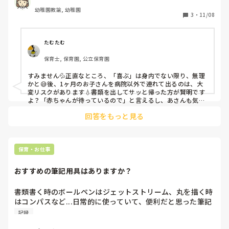
幼稚園教諭, 幼稚園
3
・
11/08
たむたむ
保育士, 保育園, 公立保育園
すみません💦正直なところ、「喜ぶ」は身内でない限り、無理
かと😅後、1ヶ月のお子さんを病院以外で連れて出るのは、大
変リスクがあります💧書類を出してサッと帰った方が賢明です
よ？「赤ちゃんが待っているので」と言えるし、あさんも気を
遣わないでいいと思います。
回答をもっと見る
保育・お仕事
おすすめの筆記用具はありますか？
書類書く時のボールペンはジェットストリーム、丸を描く時
はコンパスなど...日常的に使っていて、便利だと思った筆記
用具などを教えて欲しいです。よろしくお願い致します。
記録