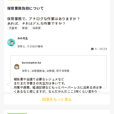
保育業務負担について
ここ良かった、こうすれば効率良いよ、など教えていただけ
ると幸いです。

保育業務で、アナログな作業はありますか？

今後の使い方の参考にしたいのでよろしくお願いします。
あれば、それはどんな作業ですか？
児童表
要録
指導案
みみ先生
保育士, その他の職場
4
・
10/29
kuromamecha
保育士, 幼稚園教諭, 幼稚園, 認可保育園
報告書や会議で必要なレジュメなど

まだまだ手書きの先生方は多いです。

月案や週案、経過記録などもっとペーパーレスに出来る点は多
くあるなと感じますが、なんだかんだここ3年くらい変わりま
せん。。
回答をもっと見る