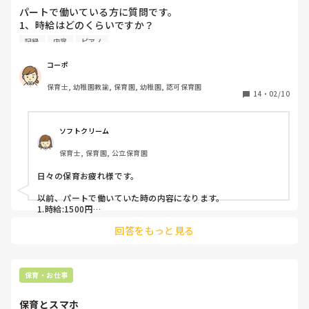
パートで働いている方に質問です。

1、時給はどのくらいですか？

2.仕事内容はどのようなことをしますか？（書類有無など）

記録
内容
ピアノ
3.昇給はありますか？

4．ピアノはありますか？

コーポ
保育士, 幼稚園教諭, 保育園, 幼稚園, 認可保育園
時給が安く、転職しようか迷っているため参考までに教えて
14
・
02/10
いただけると助かります！
ソフトクリーム
保育士, 保育園, 公立保育園
日々の保育お疲れ様です。

以前、パートで働いていた時の内容になります。

1.時給:1500円

2.夕方保育担当で延長保育の時間帯の子どもたちをみていまし
回答をもっと見る
た。

夕方保育のみで書類や保育準備などの仕事は無。

3.無

4.無

保育園の方針などによって異なると思うので、あまり参考には
保育・お仕事
ならないかもしれません。ただ昇給に関しては、私の周りでも
聞いたことがあまりありません。
保育とスマホ