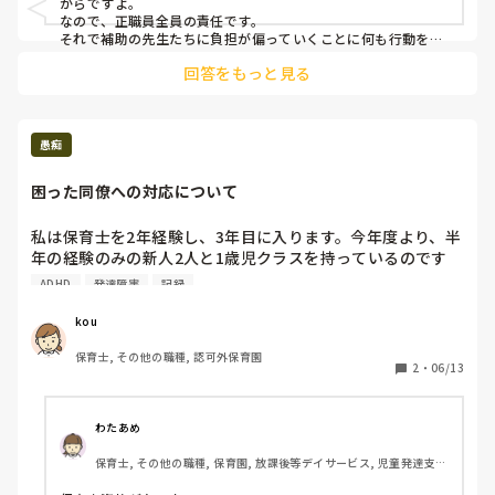
からですよ。

前に主任や園長から担任の先生は行事の準備や書類で大変だ
なので、正職員全員の責任です。

からと言って2,3ヶ月幼児の担任は夕方子どもを一切見ずに
それで補助の先生たちに負担が偏っていくことに何も行動を起
こさないことが問題。ヒューマンエラー。

事務仕事をする時がありました。乳児は比較的子どもが帰る
回答をもっと見る
のが早く余裕はありますが2人ほど毎日一切子どもを見ずに
もっといえば、主任や園長の采配が下手くそ。マネジメントす
事務仕事をする先生がいます。

らできていない。

（子どもを見るどころか自分のクラスの子のトイレやお迎え
の対応も他クラスの先生がしているほど）なのでその状態で
ただ、それだけのことです。

愚痴
2,3人抜けて幼児の補助に行くと結構キツイ状態になりま
穴がボコボコ空いているのに放置している。誰かが、足をつま
ずいて転びますよね。つまり、余計な仕事がうまれます。

す。（10人ほどの乳児を先生2人+全く見ない先生2人）です
困った同僚への対応について
が、主任、園長ともに乳児の先生にはそんな時間作ってくれ
担当部署が定期的に稼働できないことを忙しいからという理由
ません。まぁ2人は勝手にしているのですがあるクラスの担
にしているなら、それ以上仕事環境を見直す考えはない、とも
私は保育士を2年経験し、3年目に入ります。今年度より、半
任の先生2人は自分たちで時間を見つけて上手いことしてく
受け取れます。

年の経験のみの新人2人と1歳児クラスを持っているのです
れています。なのでその先生たちだけ子どもを見ずに事務仕
が、その内の1人が失礼ですが恐らく発達障害かなにか持っ
ADHD
発達障害
記録
なぜ、誰も声をあげないのか。

事をする時間は一切ありません。もちろん私にも作ってくれ
ているようで、何度言っても忘れてしまうのかしばらくする
あげられないのか。

ません。

と同じ間違いを何度も起こします。

そのような流れが、何年続いていますか？もし何年もそれなら
kou
正社員の先生が大変な仕事量なのは分かっていますが、、、
ば、この先も変わる余地はない。

また、身体の使い方もとても下手なようで、子どもへのサポ
保育士, その他の職種, 認可外保育園
ートも力が強かったり、抱っこが変だったりと、保育者とし
2
・
06/13
なんか、おかしいね。

ても致命的です。

上が変わんなきゃ変わんないわ。

な〜んにも大変じゃないよ。特別なわけがない。

ちなみに2人とも保育士資格はありませんし、30代後半で歳
正社員だから正社員がやる仕事があるだけ。それの対価を頂く
わたあめ
上です。

んだから、やることはやれ、って話でさ。

だけど、子どもを全然見ないで事務仕事だけするんだったら、
保育士, その他の職種, 保育園, 放課後等デイサービス, 児童発達支援
施設
減給だなぁ。笑

一瞬でも目を離すとその人自身が子どもへの不注意で危険に