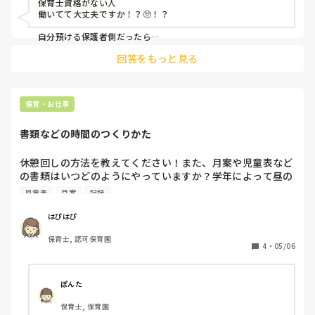
保育士資格がない人

晒したりしてるので、子どもを見つつ、その人の動向を見つ
みんなで一度、保育の見直しをしてくれたらいいのにね。

働いてて大丈夫ですか！？🥺！？

つとなるとかなり疲弊しています。

きっと、無駄がある。
上司は今年一年は人手不足からその人には働いて欲しいらし
自分預ける保護者側だったら

イヤなんですけど🥺、！

く、私に対応は任せきりです。

回答をもっと見る
（その方は4月にドアに子どもの指を挟む問題も起こしてい
子育て支援員とかの資格は持ってるんですよね、？

ますが、辞める気はないようです。）

正直毎日やらかされるのでかなりストレスが溜まっており、
なんかやらかしそうだし、

もう1人の新人の面倒も見ないといけない、子どもも見ない
その人を雇い続ける！と

保育・お仕事
といけないという状況で大変です。

上が言うなら、

自分が辞めるかな、。🥺

書類などの時間のつくりかた
事務作業を任すにも、不注意で失敗をよくするし、（そもそ
普通に考えられない‥😭！！

も資格がないので保育者としての目線で書類も書けませ
休憩回しの方法を教えてください！また、月案や児童表など
ん。）はさみでまっすぐ線を切れないので準備物も任せられ
の書類はいつどのようにやっていますか？学年によって昼の
ませんし、保護者対応もできません。

時間、書類に使える時間は違うと思いますが、工夫している
児童表
月案
記録
報連相をして欲しいと言ってもありません。（何かを頼んで
ことはありますか？
も私が結果を聞くまで言いません。）

はぴはぴ
とりあえず子どもが危なくないように見ててください、と言
って見守りをお願いしていますが、いつも子どもを追いかけ
保育士, 認可保育園
4
・
05/06
まわしているので全体を見れていないです。（何回も注意し
てます。）

どうやって指導したらいいのか、心づもりをどうしたらいい
ぽんた
のか、なんでもいいのでアドバイスいただけたら嬉しいで
す。
保育士, 保育園