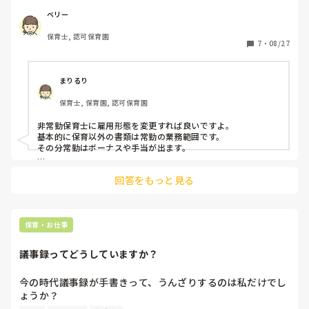
子どもの見守り、お帳面各程度の仕事ってなかなかないです
ベリー
よね(⁠>⁠0⁠<⁠；⁠)
保育士, 認可保育園
7
・
08/27
まりるり
保育士, 保育園, 認可保育園
非常勤保育士に雇用形態を変更すれば良いですよ。

基本的に保育以外の書類は常勤の業務範囲です。

その分常勤はボーナスや手当が出ます。

同僚でも非常勤フルタイム雇用の保育士さんたくさんいます
回答をもっと見る
が、給与は時給制で残業も書類もありません。

何人かの保育士さんに、なぜ同じ時間フルで仕事するのに常勤
でボーナスもらわないの？と聞いたこともありますが、全員が
口を揃えて書類や事務作業が苦手だから、という返答でした
保育・お仕事
よ。
議事録ってどうしていますか？
今の時代議事録が手書きって、うんざりするのは私だけでし
ょうか？

みなさんの園ではどうされていますか？
