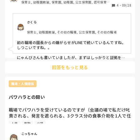
保育士, 幼稚園教諭, 保育園, 幼稚園, 公立保育園, 認可保育園, 
とはコミュニケーションを取りながらしっかりと仕事をして
4
・
09/28
認可外保育園
きましたし、雑用なども人一倍行ってきました。しかし、あ
まり好かれていないのは何となく感じており、私にのみ厳し
い様子ではありました。異動の際も同じく異動になった先生
さくら
方の顔だけをみて優しく立派なことを仰っていましたが、私
保育士, 幼稚園教諭, その他の職種, 公立保育園, その他の職場
には厳しいことばかりでした。ようやくそれも終わると思っ
ていたら、今度はLINEで正直病んできております。新しい職
前の職場の園長からの嫌がらせがLINEで続いているんですね。

場の方はとてもいい方たちですが、辞めようか迷っておりま
しつこいですね。。

す。
にゃんびさんも書いていましたが、まずはしっかりと証拠を残
しておくのが大切だと思います。

回答をもっと見る
にゃんびさんに付け加えて…

なるべく、ご家族や信頼できる友人にも、嫌がらせの内容を話
しておけるといいと思います。

職場・人間関係
パワハラとの闘い
職場でパワハラを受けているのですが（会議の場で私だけ叱
責される、発言を遮られる、3クラス分の食事介助を1人で任
される、今後の進退についての話を園長の独断で決められ他
人権
異動
会議
の職員にも周知されるなど）、今までパワハラを受けて第三
者機関を使ったり直接本部に訴えかけるなど、パワハラと向
こっちゃん
き合った方がいませんか？
