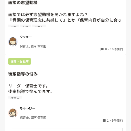
面接の志望動機
面接では必ず志望動機を聞かれますよね？

『貴園の保育理念に共感して』とか『保育内容が自分に合っ
てると思いました』等々が多いかと思いますが、実際はどう
面接
転職
保育士
なのでしょうか？

私自身、園の雰囲気とか園の規模、保育内容は勘案しますが
クッキー
正直なところ、家から通いやすいか、給与はどうか…という
保育士, 認可保育園
ところに重きを置いています

0
・
16時間前
もちろんそんなことは話せませんが

皆さんは、志望動機をどのように答えていますか？また、本
保育・お仕事
音はどうですか？
後輩指導の悩み
リーダー保育士です。

後輩指導で悩んでます。

初めて年長を持つ後輩がいますが

保育士
初めての割にわからないことを聞きにこなかったり、聞かな
いで様子見てると直前になるまで何もアクションがなかった
ちゃっぴー
り

保育士, 認可保育園
他の職員に聞いてる様子もなくて

1
・
9時間前
もう何考えてるんだかさっぱりです。
