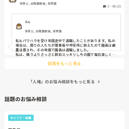
保育士, 幼稚園教諭, 保育園
2
・
05/25
もしいたら、その時の状況、どう進んでいったのか、結果は
らん
保育士, 幼稚園教諭, 保育園
私もパワハラを受け年度途中で退職したことがあります。私の
場合は、周りの人たちが理事長や市役所に訴えたので園長は厳
重注意され、その年度で園長は退職しました。

私は、戦うよりさっさと辞めスッキリし今の園で毎日楽しく過
ごしてます^_^

回答をもっと見る
体壊さないよう気をつけてくださいね。
「人権」のお悩み相談をもっと見る
話題のお悩み相談
キャリア・転職