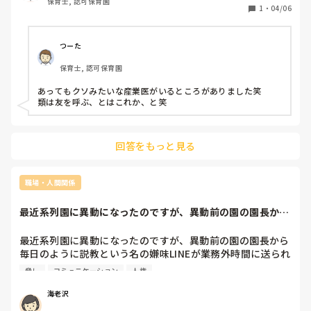
保育士, 認可保育園
1
・
04/06
つーた
保育士, 認可保育園
あってもクソみたいな産業医がいるところがありました笑

類は友を呼ぶ、とはこれか、と笑
回答をもっと見る
職場・人間関係
最近系列園に異動になったのですが、異動前の園の園長から
毎日のように説教...
最近系列園に異動になったのですが、異動前の園の園長から
毎日のように説教という名の嫌味LINEが業務外時間に送られ
てきます。

脅し
コミュニケーション
人権
内容はあなたは〇〇も出来なくてうちの園の恥だとか他の先
生に迷惑だとか、人格否定をするものばかりです。私が以前
海老沢
の園で全く仕事をしなかった等ならわかりますが、同僚たち