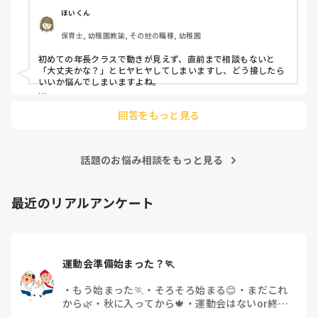
よほど自分に聞きづらいのか、聞く必要性さえ感じないの
ほいくん
か、もうよくわからないです。

保育士, 幼稚園教諭, その他の職種, 幼稚園
対応にも悩みます。
初めての年長クラスで動きが見えず、直前まで相談もないと
「大丈夫かな？」とヒヤヒヤしてしまいますし、どう接したら
いいか悩んでしまいますよね。

後輩側は「何が分からないかも分からない状態」だったり、
回答をもっと見る
「こんなこと聞いたら迷惑かな」と抱え込んでいるケースがと
ても多いです。

待つスタイルから一歩踏み出して、リーダー側から「〇〇の
話題のお悩み相談をもっと見る
件、どこまで進んだ？」「困ってることない？」と具体的に声
をかけて進捗を確認する仕組みを作ってみてください。

「毎日夕方に5分だけ進捗確認の時間を取る」などルール化し
最近のリアルアンケート
てしまうと、後輩も質問しやすくなりますよ。一人で抱え込ま
ず、声をかけやすい雰囲気作りから試してみてくださいね。
運動会準備始まった？🏃
・
もう始まった🏃
・
そろそろ始まる😊
・
まだこれ
から🌿
・
秋に入ってから🍁
・
運動会はないor終わ
った✨
・
その他(コメントで教えてください)