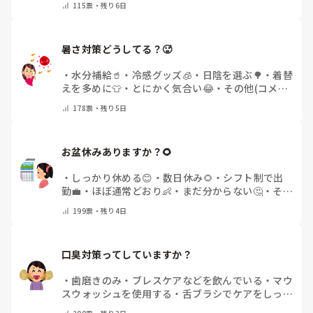
115
票・
残り6日
暑さ対策どうしてる？🥵
・
水分補給🥤
・
冷感グッズ🧊
・
日陰を選ぶ🌳
・
着替
えを多めに👕
・
とにかく気合い😂
・
その他(コメン
トで教えてください)
178
票・
残り5日
お盆休みありますか？🌻
・
しっかり休める😊
・
数日休み🌻
・
シフト制で出
勤💼
・
ほぼ通常どおり👶
・
まだ分からない🤔
・
その
他(コメントで教えてください)
199
票・
残り4日
口臭対策ってしていますか？
・
歯磨きのみ
・
ブレスケアなどを飲んでいる
・
マウ
スウォッシュを使用する
・
舌ブラシでケアをしっか
りする
・
フリスクをかじる
・
気にしたことない
・
そ