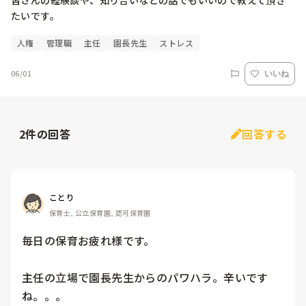
皆さんの経験談や、知り合いなどの話でもいいので教えて頂き
たいです。
人権
管理職
主任
園長先生
ストレス
06/01
いいね
2
件の回答
回答する
ことり
保育士, 公立保育園, 認可保育園
毎日の保育お疲れ様です。

主任の立場で園長先生からのパワハラ。辛いです
ね。。。
