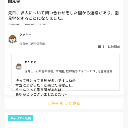
園見学
先日、求人について問い合わせをした園から連絡があり、園
見学をすることになりました。

私としては求人に応募したという認識ですが、『園見学をご
履歴書
持ち物
転職
案内させていただきたいです』とのことで持ち物について質
問しましたが、見学なので特にありませんとのこと

クッキー
保育士, 認可保育園
このような場合は本当に見学だけで終了なのでしょうか？

1
・
11時間前
それとも、やはり履歴書や職務経歴書を持参した方が良いの
でしょうか？
わたあめ
保育士, その他の職種, 保育園, 放課後等デイサービス, 児童発達支援
施設
持って行けって意見が多いですよね🥺

本当によかった！と感じたら提出し、

うーん？って思う所があれば

ありがとうございましたとだけ

伝えて個人情報の履歴書は渡さず帰ります🥺！

回答をもっと見る
一応、持参の準備だけはしときます！

キャリア・転職