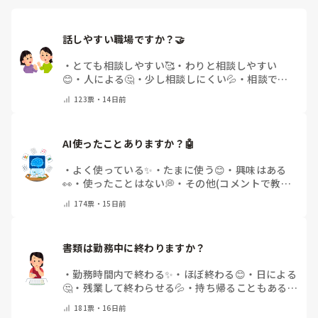
話しやすい職場ですか？🤝
・
とても相談しやすい🥰
・
わりと相談しやすい
😊
・
人による🤔
・
少し相談しにくい💦
・
相談でき
る人が少ない😢
・
その他(コメントで教えてくださ
123
票・
14日前
い)
AI使ったことありますか？🤖
・
よく使っている✨
・
たまに使う😊
・
興味はある
👀
・
使ったことはない💭
・
その他(コメントで教え
てください)
174
票・
15日前
書類は勤務中に終わりますか？
・
勤務時間内で終わる✨
・
ほぼ終わる😊
・
日による
🤔
・
残業して終わらせる💦
・
持ち帰ることもある
😢
・
その他(コメントで教えてください)
181
票・
16日前