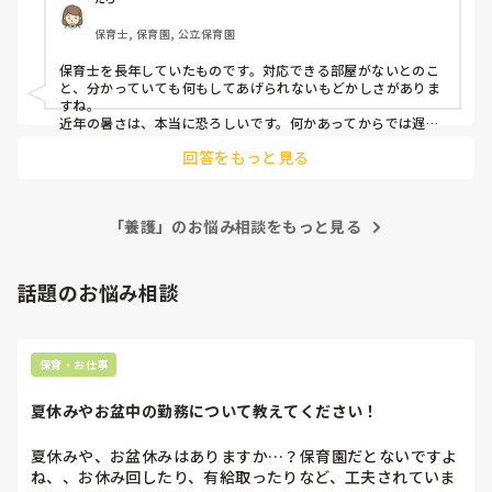
保育士, 保育園, 公立保育園
教えてください。
保育士を長年していたものです。対応できる部屋がないとのこ
と、分かっていても何もしてあげられないもどかしさがありま
すね。

近年の暑さは、本当に恐ろしいです。何かあってからでは遅い
ので、早急に対策が必要かなと感じます。

回答をもっと見る
幼稚園の他の先生方とは共有されていますか？

・バスの方との連携をとって、できるだけ部屋の中で待てる時
間を長くする。

・スポットクーラーやミストなどを活用する。

「養護」のお悩み相談をもっと見る
という案はいかがでしょう？
話題のお悩み相談
保育・お仕事
夏休みやお盆中の勤務について教えてください！
夏休みや、お盆休みはありますか…？保育園だとないですよ
ね、、お休み回したり、有給取ったりなど、工夫されていま