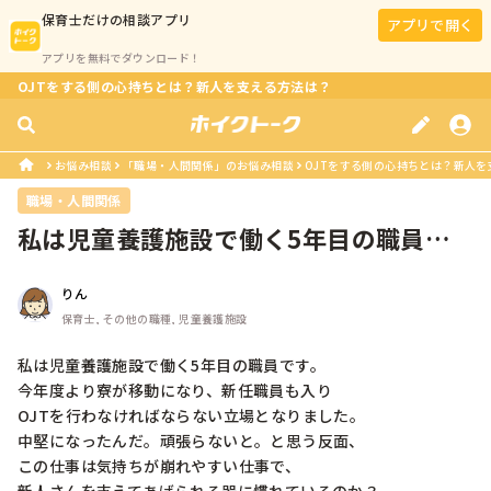
保育士
だけの相談アプリ
アプリで開く
アプリを無料でダウンロード！
OJTをする側の心持ちとは？新人を支える方法は？
お悩み相談
「職場・人間関係」のお悩み相談
OJTをする側の心持ちとは？新人を
職場・人間関係
私は児童養護施設で働く5年目の職員で
す。今年度より寮が移動になり、新任...
りん
保育士, その他の職種, 児童養護施設
私は児童養護施設で働く5年目の職員です。

今年度より寮が移動になり、新任職員も入り

OJTを行わなければならない立場となりました。

中堅になったんだ。頑張らないと。と思う反面、

この仕事は気持ちが崩れやすい仕事で、
