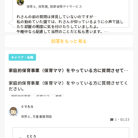
つけていますか？

保育士, 保育園, 放課後等デイサービス
わたしは常識だとおもっていたのですが

れさんの前の質問は拝見していないのですが…

何度注意してもなおらないかたがいます。

私の勤めていた園では、れさんが仰っているように小声で話し
たり部屋の明度に気を付けたりしていましたよ。

寝かしつけの途中で大きな声（通常時から声が大きいです）
午睡中なら配慮して当然のことだと私も思います。

で話しかけてくるためなかなか寝付けずくずったり

回答をもっと見る
どれだけ注意しても変わらないのならそういう特性のある子と
所作もいちいち大きいため彼女が休憩回しのためにはいる
同じように１の声でお願いします！とか冗談っぽく言ってみる
と、休憩から戻ったときにはみんな起きてしまっています。

とか？

それでもダメなら上の人に話してもらった方が良いかもしれま
キャリア・転職
これはそういう特性を持つ方なのか（声のボリューム調整が
せんね。

むずかしい）それとも気にしなくていいと思っているのか

普通に仕事に支障が出る話ですし、子どもさん達も睡眠のリズ
家庭的保育事業（保育ママ）をやっている方に質問させてく
ムが狂って可哀想なので😢
もし他の園では午睡中も普通に行動するよ～ということがあ
ださい。私は保育...
れば私の気にしすぎだとおもうので

家庭的保育事業（保育ママ）をやっている方に質問させてく
おしえてください
ださい。

私は保育園で3年、児童養護施設で5年保育士をしている30
家庭的保育室
保育ママ
養護
歳の男性保育士です。

ぐでたろ
・市区町村によると思いますが、どの程度の補助金が出てい
保育士, 児童養護施設
るか

1
・
01/23
・収入はどれくらいになるか

・実際にやってみてのメリット、デメリットはどうか

・保育内容の自由度

ととろ