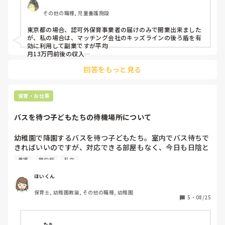
その他の職種, 児童養護施設
※ご夫婦でやっている方がいたら、世帯収入や働き方、そこ
についてのメリットデメリット等教えていただきたいです

東京都の場合、認可外保育事業者の届けのみで開業出来ました
が、私の場合は、マッチング会社のキッズラインの後ろ盾を有
※国の制度ではない形(個人事業やNPO等)で行っている方も
効に利用して副業ですが平均

いれば、資金面をどう補っているか等お聞きしたいです。

月13万円前後の収入

マックスで20万円超えも出来ました。幼保無償化の認定も取る
回答をもっと見る
とユーザー様は無料でサービスを利用できるメリットから指名
幅広い質問になってしまい申し訳ありませんが、よろしくお
依頼も増えます。
願い致します。
保育・お仕事
バスを待つ子どもたちの待機場所について
幼稚園で降園するバスを待つ子どもたち。室内でバス待ちで
きればいいのですが、対応できる部屋もなく、今日も日陰と
は言え、気温３５℃・湿度60%の中で待機していました。

養護
熱中症
私立
これでは適切な保育と感じません。

ほいくん
保育士, 幼稚園教諭, その他の職種, 幼稚園
みなさんはどう感じますか？

5
・
08/25
また、子どもの健康を守るため、いいアイデアってないです
か？

たろ