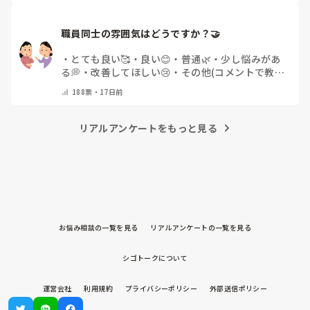
職員同士の雰囲気はどうですか？🤝
・
とても良い🥰
・
良い😊
・
普通🌿
・
少し悩みがあ
る💭
・
改善してほしい😢
・
その他(コメントで教え
てください)
188
票・
17日前
リアルアンケートをもっと見る
お悩み相談の一覧を見る
リアルアンケートの一覧を見る
シゴトークについて
運営会社
利用規約
プライバシーポリシー
外部送信ポリシー