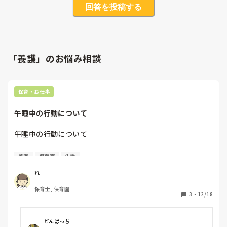
回答を投稿する
「養護」のお悩み相談
保育・お仕事
午睡中の行動について
午睡中の行動について

以前も別の質問をした方についてなのですが

養護
保育室
生活
みなさんの園では午睡中（とくに未満児さんクラス）に

大きな音をださないようにする、小さな声で話す、隣接する
れ
部屋の電気をつけるときはドアを閉めるなどはしています
保育士, 保育園
か？

3
・
12/18
また午睡中でなくとも

午前睡が必要な子が近くにいるときに同じようなことに気を
どんぱっち