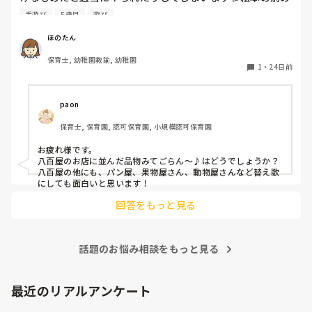
導入で使えたら嬉しいです！あとは帰りの会で出来る少しひ
手遊び
5歳児
遊び
ねりがきいたものがあったりしたら嬉しいです！
ほのたん
保育士, 幼稚園教諭, 幼稚園
1
・
24日前
paon
保育士, 保育園, 認可保育園, 小規模認可保育園
お疲れ様です。

八百屋のお店に並んだ品物みてごらん～♪はどうでしょうか？
八百屋の他にも、パン屋、果物屋さん、動物屋さんなど替え歌
にしても面白いと思います！
回答をもっと見る
話題のお悩み相談をもっと見る
最近のリアルアンケート