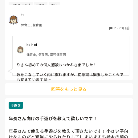
）緊張で声は震えるしなんとか30分間話すことはできたので
スキルアップ
0歳児
担任
すが反省点ばかりです。

り
皆さんが個人面談の時に大事にしていることや話の広げ方の
保育士, 保育園
工夫などあれば教えていただきたいです♪
2
・
23日前
hoihoi
保育士, 保育園, 認可保育園
りさん初めての個人懇談おつかれさまでした！

数をこなしていく内に慣れますが、初懇談は緊張したこと今で
も覚えています😂

回答をもっと見る
個人懇談では良いことも悪いことも伝えないといけないですよ
ね。

マイナスの話ばかりにならよう、話す内容の割合には気をつけ
ています。

手遊び
話したいことばかりにならないよう、保護者の方のお話を聞く
年長さん向けの手遊びを教えて欲しいです！
ことも意識しています。

話を広げられるように話の種を持っておくと、慌てなくて済む
のでおすすめです！
年長さんで使える手遊びを教えて頂きたいです！小さい子向
けなものだと適当にやられたりしてしまいます💦絵本の前の