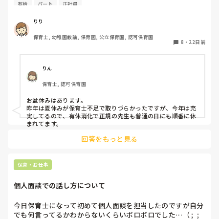
すか？🍉
有給
パート
正社員
りり
保育士, 幼稚園教諭, 保育園, 公立保育園, 認可保育園
8
・
22日前
りん
保育士, 認可保育園
お盆休みはあります。

昨年は夏休みが保育士不足で取りづらかったですが、今年は充
実してるので、有休消化で正規の先生も普通の日にも順番に休
まれてます。
回答をもっと見る
保育・お仕事
個人面談での話し方について
今日保育士になって初めて個人面談を担当したのですが自分
でも何言ってるかわからないくらいボロボロでした…（ ;  ; 