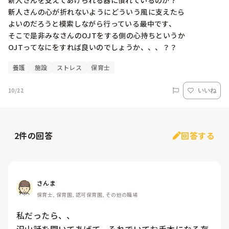
新人さんを支えてあげられる器に慣れているのか？

新人さんの心が折れないようにどういう風に支えたら

よいのだろうと模索しながら行っている最中です、

そこで是非みなさんのOJTをする側の心持ちというか

OJTってなにをすれば良いのでしょうか、、、？？
養護
施設
ストレス
保育士
10/22
いいね
2
件の回答
回答する
さんま
保育士, 保育園, 認可保育園, その他の職場
私だったら、、
