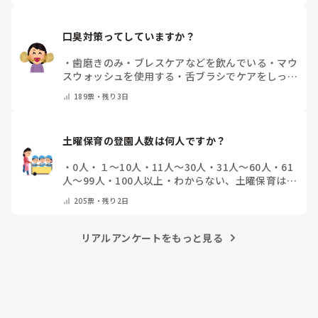
口臭対策ってしていますか？
・
歯磨きのみ
・
ブレスケアなどを飲んでいる
・
マウ
スウォッシュを使用する
・
舌ブラシでケアをしっか
りする
・
フリスクをかじる
・
気にしたことない
・
そ
189
票・
残り3日
の他(コメントで教えて下さい)
土曜保育の登園人数は何人ですか？
・
0人
・
１～10人
・
11人～30人
・
31人～60人
・
61
人～99人
・
100人以上
・
わからない、土曜保育はな
い
・
その他(コメントで教えて下さい)
205
票・
残り2日
リアルアンケートをもっと見る