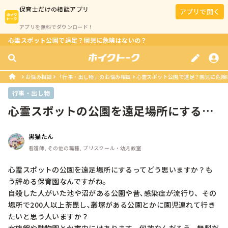
保育士
だけの相談アプリ
アプリで開く
アプリを無料でダウンロード！
心霊スポット公園で遠足？園児に危険はないの？
お悩み相談
「行事・出し物」のお悩み相談
心霊スポット公園で遠足？園児に危険
行事・出し物
心霊スポットの公園を遠足場所にするこ
とについて
黒猫たん
看護師, その他の職種, プリスクール・幼児教室
心霊スポットの公園を遠足場所にするってどう思いますか？も
う辞める保育園なんですがね。

自殺した人がいた池や沼がある公園や昔､感染症が流行り、その
場所で200人以上荼毘し､叢塚がある公園とかに園児連れて行き
たいと思う人いますか？
