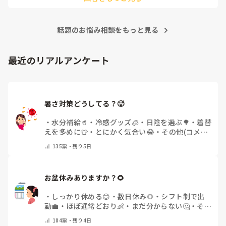
話題のお悩み相談をもっと見る
最近のリアルアンケート
暑さ対策どうしてる？🥵
・
水分補給🥤
・
冷感グッズ🧊
・
日陰を選ぶ🌳
・
着替
えを多めに👕
・
とにかく気合い😂
・
その他(コメン
トで教えてください)
135
票・
残り5日
お盆休みありますか？🌻
・
しっかり休める😊
・
数日休み🌻
・
シフト制で出
勤💼
・
ほぼ通常どおり👶
・
まだ分からない🤔
・
その
他(コメントで教えてください)
184
票・
残り4日