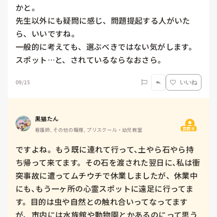
かと。

先生以外にも疑問に感じ、問題提起する人がいた
ら、いいですね。

一般的に考えても、選ぶべきではない気がします。

スポット…と、されているならなおさら。
09/25
いいね
黒猫たん
質問主
看護師, その他の職種, プリスクール・幼児教室
ですよね。もう既に連れて行って､土やら石やら持
ち帰って来てます。その石を渡された翌日に､私は衝
突事故に遭ってムチウチで休業しましたが、休業中
にも､もう一ヶ所の心霊スポットに遠足に行ってま
す。目的は虫や自然との触れ合いってなってます
が、市内には水族館や動物園とかあるのにって思う