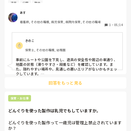
法で、分かりやすく、子どもたちに聞いて貰うには、子ども
遠足
公園
散歩
たちの特徴以外に、何に注意したらいいなどありますか？公
園の場所、遊具の把握、移動距離の車の多い場所など。
あす
看護師, その他の職種, 病児保育, 病院内保育, その他の職場
1
・
05/14
きのこ
保育士, その他の職種, 幼稚園
事前にルートや公園を下見し、遊具の安全性や周辺の車通り、
地面の状態（滑りやすさ・段差など）を確認しています。ま
た、隠れやすい場所や、見通しの悪いエリアがないかもチェッ
クしています。

回答をもっと見る
転倒しやすい子や落ち着きのない子には、大人の近くに配置す
るなどして、特に注意を払います。到着・出発時には必ず点呼
をします。

保育・お仕事
子どもたちの安全を守るには、発達段階の理解に加えて、事前
準備や周囲の環境把握、そしてわかりやすく伝える工夫がとて
どんぐりを使った製作は乳児でもしていますか。
も重要だと感じています！
どんぐりを使った製作って一歳児は管理上禁止されています
か？
