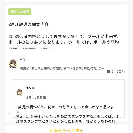
ば、倒れず収納にもなって一石二鳥です。

今のウレタン製を活かすなら、壁や固定家具で挟む配置にした
り、脚元に水入りペットボトルなどの重りを付けて補強してみ
保育・お仕事
てくださいね。安全で使いやすい方法が見つかるよう応援して
8月.1歳児の保育内容
8月の保育内容どうしてますか？暑くて、プ一ルが出来ず、
ホ一ルのとりあいになります。ホ一ルでは、ボ一ルや平均
台、風船で遊んでいます。製作で、うちわや望遠鏡や風鈴🎐
制作
保育内容
1歳児
製作をしたりしますが、なかなか、集中できません。1歳児
クラスです、玩具で遊ばせながら、何人かずつよんで、やっ
あす
ています。何か、いいアイデアや、工夫など、何でもいいの
看護師, その他の職種, 保育園, 認可外保育園, 病児保育, 病院
で、教えて下さい。
1
・
1日前
内保育, その他の職場
ぽんた
保育士, 保育園
1歳児の製作だと、何か一つ行うくらいで良いかなと思いま
す。

例えば、出来上がったうちわにスタンプをする。もしくは、手
形やスタンプなどを子どもがしたものを、後からうちわの形に
切る。1歳児なんて集中できないです。興味を持って来てくれ
回答をもっと見る
ただけで十分です。
