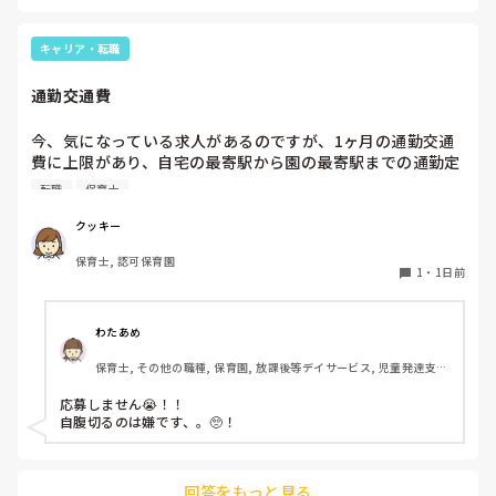
お部屋では、ビニールシートを敷いて、片栗粉粘土、寒天や春
雨遊び、氷遊び、など間食遊びをたくさん行っています。

キャリア・転職
ホールに行っているクラスにお邪魔するのも良いかなと思いま
通勤交通費
す！いつもと違うおもちゃ、室内に興味津々です！
今、気になっている求人があるのですが、1ヶ月の通勤交通
費に上限があり、自宅の最寄駅から園の最寄駅までの通勤定
期代が5,000円ほどオーバーします

転職
保育士
たかが5,000円と考えるか…

私としてはなかなか大きい金額なので、この時点で応募を迷
クッキー
っているのですが、皆さんならどうしますか？
保育士, 認可保育園
1
・
1日前
わたあめ
保育士, その他の職種, 保育園, 放課後等デイサービス, 児童発達支援
施設
応募しません😭！！

自腹切るのは嫌です、。🥺！

回答をもっと見る