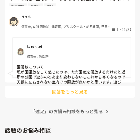
いることが原因かとは思いますが、園開放利用者が減ってい
アドバイスをもらいました。

園庭開放
集まり
遠足
ることを感じています。

担任にカラーボールでやろう？と伝えたら

電車遠足のイベントは好評でしたが、普段の保育だけだとな
もういいです〜丸いカラーボールがないから違うのにしま
まっち
かなか集まりません。

す。と言われました。

保育士, 幼稚園教諭, 保育園, プリスクール・幼児教室, 児童発
皆さんのところでこんなことをしたら良かった！というイベ
園長の決まりがあるっていうのも分かるけど、製作で使いた
1
・
11/27
達支援施設, その他の職場
ントなどがありましたら教えてください。
いっていう気持ちも分かるんです。せっかく考えたことだか
らその気持ちは受け入れたいけど、3年目の担任の先生はや
っぱり否定された気持ちになってしまうようで、伝え方が難
kurokitei
しいなあと日々思います。

保育士, 託児所
帰りに思い出したのですが家にカラーボールがあるから明日
持って行って、せっかく考えてくれたしやろうよ、と伝えた
園開放について

いです。

私が園開放をして感じたのは、ただ園庭を開放するだけだと近
所の公園で遊ぶのとあまり変わらないしこれから寒くなるので
天候に左右されない室内での開放が良いかと思います。遊びに
そこで皆さんにお聞きしたいのですが、

来てもらった親子に園の保護者向けやった出し物を例えば年中
例えばどんぐりを遠足で拾ってくるのは自然物に触れると言
回答をもっと見る
さんなら歌と手遊びとか年長さんは楽器演奏をしたら結構集ま
う意味で園としてはよいとされていることが多いですよね。

りました。もしくは卒園する年長さんの歌も披露した事がある
持って帰ってきたどんぐりや自然物で製作をするのは

ので人前で何かをする経験にもなっていいも思います。

3センチ以下だしNGになるのでしょうか。

場所は遊戯室です。

「遠足」のお悩み相談をもっと見る
幼児はどんぐりをダンボールに貼るなどして秋は製作を楽し
披露するなら告知していた園開放の日の午前中が良いかと思い
ます。

んでいます。

未就学児対象なので短い時間で全く構わないです。ただコロナ
乳児は落ち葉でスタンプとかはいいのでしょうか?

禍前の話で申し訳ないです。
話題のお悩み相談
どこからどこまでが良いのかすごく疑問に思ってしまいまし
た。
