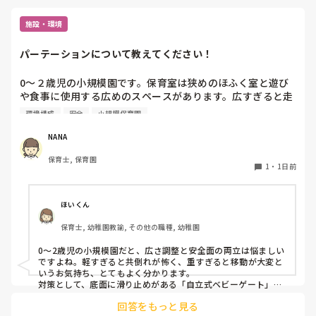
施設・環境
パーテーションについて教えてください！
0〜２歳児の小規模園です。保育室は狭めのほふく室と遊び
や食事に使用する広めのスペースがあります。広すぎると走
り回ったりして落ち着かないので、活動によってパーテーシ
環境構成
安全
小規模保育園
ョンで仕切っています。このパーテーションがウレタンのよ
うな素材で軽いので、ちょっと体が当たると倒れたり、つか
NANA
まり立ちが不安定な子にとっては共倒れになったりで危険で
保育士, 保育園
す。かと言って固定してしまうと活動によって柔軟に移動す
1
・
1日前
ることができなくなってしまうし…以前勤務していた園では
しっかりした重いものを置いていましたが、移動が大変で使
い勝手が悪く、子どもがぶつかって倒れた時に怖い思いをし
ほいくん
ました。

保育士, 幼稚園教諭, その他の職種, 幼稚園
皆さんの園ではどんなもので工夫されていますか？
0〜2歳児の小規模園だと、広さ調整と安全面の両立は悩ましい
ですよね。軽すぎると共倒れが怖く、重すぎると移動が大変と
いうお気持ち、とてもよく分かります。

対策として、底面に滑り止めがある「自立式ベビーゲート」な
ら、つかまり立ちでも倒れにくく移動も楽でおすすめです。ま
回答をもっと見る
た、ストッパー付きキャスターをつけたロー棚を仕切りにすれ