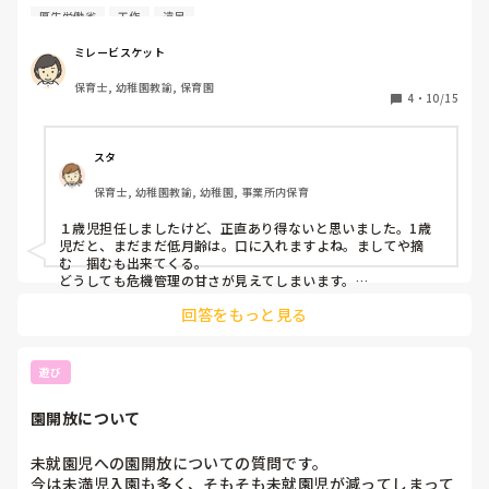
厚生労働省
工作
遠足
直径3.2cm以下・長さ5.7cm以下のものは乳幼児が誤って飲
み込む危険がある

ミレービスケット
という、厚労省や安全協会の安全基準（誤飲チェッカー基
保育士, 幼稚園教諭, 保育園
準）があります。

4
・
10/15
このため、園内に置くおもちゃ・工作素材などは、

「3cm以下は置かないでください」と一律でルール化してい
るところが多いと思います。

スタ
保育士, 幼稚園教諭, 幼稚園, 事業所内保育
今日の出来事で、明日紙を箱に入れて、その上で絵の具をつ
けたビー玉またはどんぐりを転がして、転がしアートをした
１歳児担任しましたけど、正直あり得ないと思いました。1歳
いと一歳児の担任が言っていました。

児だと、まだまだ低月齢は。口に入れますよね。ましてや摘
ビー玉は転がるスピードも速いし、製作の道具として使うに
む　掴むも出来てくる。

は危ないよね。と話したら

どうしても危機管理の甘さが見えてしまいます。

どうしてもやりたいなら、一対一を徹底。数の確認の徹底でし
去年はどんぐりでやった、ビー玉もどんぐりも一緒のような
回答をもっと見る
ょうか？どちらにしても誤飲する年齢には秋の素材は難しいで
ものだと思っている、子どもの人数は二人ずつやろうと思
すね。葉っぱは、ちぎれますし　握るだけでも駄目なものあり
う、ちなみにビー玉は園になかった、

ます。

とのことでした。

めんどくさい事を言えば、衛生的にどうなのか？なんてことも
遊び
でできます。アレルギーなんて言葉も出てきます。

園長に相談すると、園の規則として使うことはできない、人
うちは基本的に未満児は駄目でした。人数的にも、何か起きた
園開放について
ときに自分の事を説明できません。

数を少なくするとか、そう言う問題じゃなくて、3センチ以
散歩などでコスモスなどは触れたり、虫を観察したりしてまし
下の物は使わない、置かないっていうマニュアルがあるから
た。

未就園児への園開放についての質問です。

許されない。とのことでした。

慎重すぎるぐらいですが、安全に越したことないです。
今は未満児入園も多く、そもそも未就園児が減ってしまって
主幹の先生にも、やるならカラーボールでしたらいいよ、と