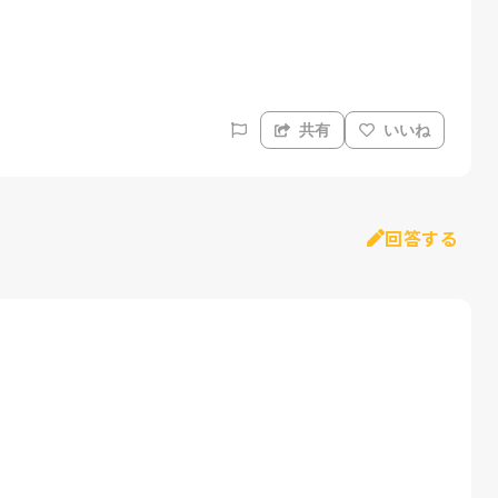
共有
いいね
回答する