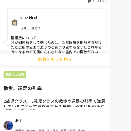
皆さんのところでこんなことをしたら良かった！とい
1
・
11/27
室, 児童発達支援施設, その他の職場
うイベントなどがありましたら教えてください。
kurokitei
保育士, 託児所
園開放について

私が園開放をして感じたのは、ただ園庭を開放するだけ
だと近所の公園で遊ぶのとあまり変わらないしこれから
寒くなるので天候に左右されない室内での開放が良いか
と思います。遊びに来てもらった親子に園の保護者向け
回答をもっと見る
やった出し物を例えば年中さんなら歌と手遊びとか年長
さんは楽器演奏をしたら結構集まりました。もしくは卒
園する年長さんの歌も披露した事があるので人前で何か
保育・お仕事
をする経験にもなっていいも思います。

場所は遊戯室です。

披露するなら告知していた園開放の日の午前中が良いか
散歩、遠足の引率
と思います。

未就学児対象なので短い時間で全く構わないです。ただ
コロナ禍前の話で申し訳ないです。
2歳児クラス、3歳児クラスの散歩や遠足の引率で注意
していることってありますか？転倒しやすい児や危な
遠足
公園
散歩
い時の注意方法で、分かりやすく、子どもたちに聞い
て貰うには、子どもたちの特徴以外に、何に注意した
あす
らいいなどありますか？公園の場所、遊具の把握、移
動距離の車の多い場所など。
看護師, その他の職種, 病児保育, 病院内保育, その他