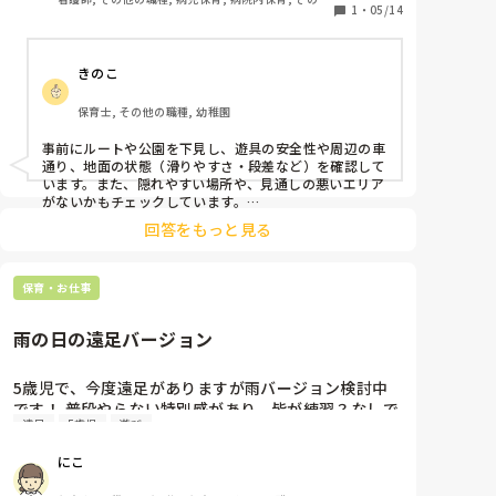
1
・
05/14
の職場
きのこ
保育士, その他の職種, 幼稚園
事前にルートや公園を下見し、遊具の安全性や周辺の車
通り、地面の状態（滑りやすさ・段差など）を確認して
います。また、隠れやすい場所や、見通しの悪いエリア
がないかもチェックしています。

回答をもっと見る
転倒しやすい子や落ち着きのない子には、大人の近くに
配置するなどして、特に注意を払います。到着・出発時
には必ず点呼をします。

保育・お仕事
子どもたちの安全を守るには、発達段階の理解に加え
て、事前準備や周囲の環境把握、そしてわかりやすく伝
雨の日の遠足バージョン
える工夫がとても重要だと感じています！
5歳児で、今度遠足がありますが雨バージョン検討中
です！ 普段やらない特別感があり、皆が練習？なしで
遠足
5歳児
遊び
もできるようなゲームはありませんか？

また、うちの園は障害があり理解力の低い子も多いの
にこ
で3歳児向けのゲームも知りたいです！

人数は40人弱です！園内のホールが使えます！ピアノ