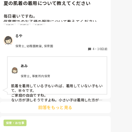
夏の肌着の着用について教えてください
毎日暑いですね。

保育園でのお子様の服装について教えてください。

0歳児
保護者
2歳児
今まで勤務していた園は四季を通じて肌着を着用して
るや
いたのですが、4月から新しい園で勤務開始したとこ
ろ、肌着を着ていませんでした。

保育士, 幼稚園教諭, 保育園
以前は夏も汗を吸わせるために肌着は必要ですと保護
4
・
10日前
者に説明していたのですが、肌着を着せていない今の
園の子どもたちをみていると、肌着がないほうが涼し
あみ
そうです。

保育士, 事業所内保育
色々な考え方があると思いますが、皆様の園では夏も
肌着を着せていますか？

肌着を着用している子もいれば、着用していない子もい
ちょっと皆さまはどんな感じか聞いてみたくなりまし
て、半々です。

た。

ご家庭の自由ですね。

よろしくお願いいたします。
ない方が涼しそうですよね。小さい子は着用した方がい
い気がしますが…
回答をもっと見る
保育・お仕事