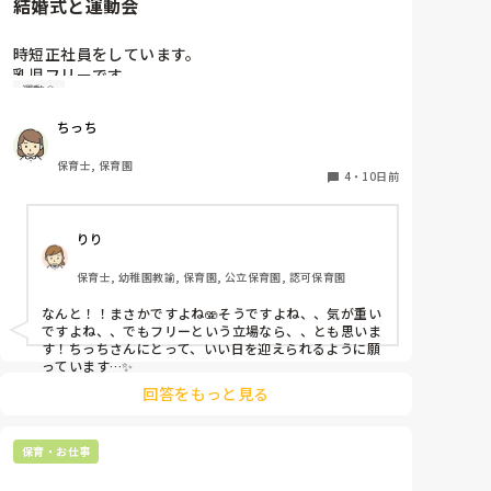
結婚式と運動会
時短正社員をしています。

乳児フリーです。

運動会
親友の結婚式と職場の運動会が被ってしまいまし
た、、、😭

ちっち
一応相談してみますが気が重いです、、💦
保育士, 保育園
4
・
10日前
りり
保育士, 幼稚園教諭, 保育園, 公立保育園, 認可保育園
なんと！！まさかですよね🫨そうですよね、、気が重い
ですよね、、でもフリーという立場なら、、とも思いま
す！ちっちさんにとって、いい日を迎えられるように願
っています…✨
回答をもっと見る
保育・お仕事