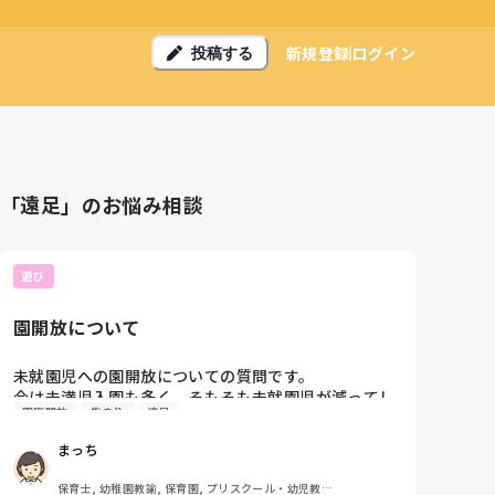
新規登録
ログイン
投稿する
「遠足」のお悩み相談
遊び
園開放について
未就園児への園開放についての質問です。

今は未満児入園も多く、そもそも未就園児が減ってし
園庭開放
集まり
遠足
まっていることが原因かとは思いますが、園開放利用
者が減っていることを感じています。

まっち
電車遠足のイベントは好評でしたが、普段の保育だけ
だとなかなか集まりません。

保育士, 幼稚園教諭, 保育園, プリスクール・幼児教