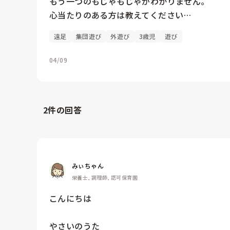
もう一つのもじゃもじゃがわかりません。

心当たりのある方は教えてください…
遠足
集団遊び
外遊び
3歳児
遊び
04/09
2
件の回答
みぃちゃん
栄養士, 調理師, 認可保育園
こんにちは

やさいのうた
