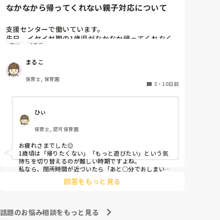
なかなから帰ってくれない親子対応について
支援センターで働いています。

先日、イヤイヤ期の1歳児がなかなか帰ってくれなく
遊び
1歳児
て困りました。やりたかったことがあったみたいなの
でそれをやってもらったのですが、じゃ帰ろうってな
まるこ
った時に結局またイヤイヤでギャーギャーで、流石に
閉所時間15分も過ぎてるしで、部屋から出てもギャー
保育士, 保育園
ギャー止まらず、最後の最後でやっとお母さんが抱っ
3
・
10日前
こして帰っていったのですが、どうすればよかったの
か。こんな時どんな対応がありますでしょうか。教え
ひぃ
て頂きたいです。
保育士, 認可保育園
お疲れさまでした😌

1歳頃は「帰りたくない」「もっと遊びたい」という気
持ちを切り替えるのが難しい時期ですよね。

私なら、閉所時間が近づいたら「あと○分でおしまいだ
よ」「最後はこれをやったら帰ろうね」と少し前から繰
回答をもっと見る
り返し伝えて心の準備ができるようにします。それでも
難しい時は、「帰りたくなかったね」「もっと遊びたか
ったね」と気持ちを受け止めつつ、時間になったら保護
者の方と「また遊びに来ようね」と声を掛けて切り替え
話題のお悩み相談をもっと見る
ます。
