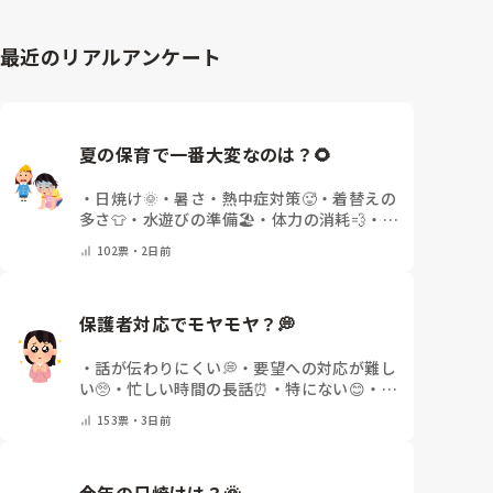
その日は大変だったと思いますが、最後はお母さんが抱
っこして帰れたので、その対応で良かったのではないで
しょうか。1歳児にはよくある姿なので、自分を責めな
最近のリアルアンケート
くて大丈夫だと思いますよ〜😊
夏の保育で一番大変なのは？🌻
・
日焼け🌞
・
暑さ・熱中症対策🥵
・
着替えの
多さ👕
・
水遊びの準備🏖️
・
体力の消耗💨
・
そ
の他(コメントで教えてください)
102
票・
2日前
保護者対応でモヤモヤ？💭
・
話が伝わりにくい💭
・
要望への対応が難し
い🥺
・
忙しい時間の長話⏰
・
特にない😊
・
日
によって違う🌿
・
その他(コメントで教えて
153
票・
3日前
ください)
今年の日焼けは？🌞