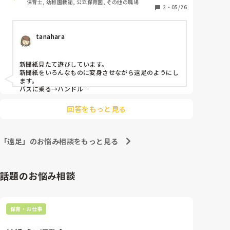
保育士, 幼稚園教諭, 公立保育園, その他の職場
やマット、ボール、積み木室内用鉄棒などあります！

2
・
05/26
アイディアがある方よろしくお願いします！
tanahara
新聞紙見たて遊びしています。

新聞紙をいろんなものに変身させながら遠足のようにし
ます。

バスに乗る→ハンドル

ピクニック→シート

お弁当→おにぎり

回答をもっと見る
など。

いくらでも膨らませられるので楽しいですよ！
「遠足」のお悩み相談をもっと見る
話題のお悩み相談
保育・お仕事