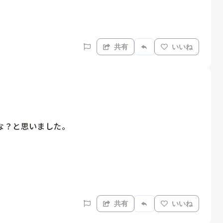
共有
いいね
？と思いました。

共有
いいね