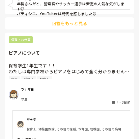
年長さんだと、警察官やサッカー選手は安定の人気な気がしま
す◎

パティシエ、YouTuberは時代を感じました😆
回答をもっと見る
保育・お仕事
ピアノについて
保育学生1年生です！！

わたしは専門学校からピアノをはじめて全く分かりません…

ピアノはとりあえず弾きまくれ！と言われましたがいまいち
学生
ピアノ
保育士
家でも練習する気になりません…ピアノ弾け無さすぎて友達
にもこんな苦戦してる人はじめて見たと言われる始末です🥲︎

ツナマヨ
保育士になって弾かなきゃいけないと考えるだけでゾッとし
学生
ます😭

4
・
3日前
ピアノ苦手な方いますか、？後先のことを考えるととても不
安です、
かんな
保育士, 幼稚園教諭, その他の職種, 保育園, 幼稚園, その他の職場