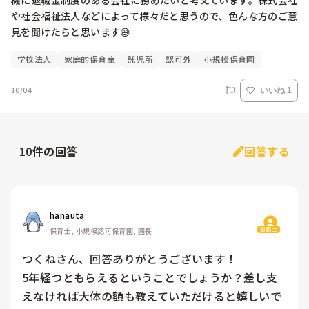
機に退職金制度のある会社に務めたいと考えています。株式会社
や社会福祉法人などによって様々だと思うので、色んな方のご意
見を聞けたらと思います😄
学校法人
家庭的保育室
託児所
認可外
小規模保育園
10/04
いいね 1
10
件の回答
回答する
hanauta
質問主
保育士, 小規模認可保育園, 園長
つくねさん、回答ありがとうございます！

5年経つともらえるということでしょうか？差し支
えなければ大体の額も教えていただけると嬉しいで