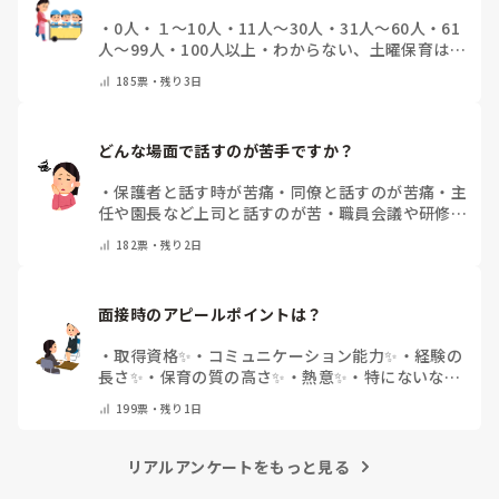
・
0人
・
１～10人
・
11人～30人
・
31人～60人
・
61
人～99人
・
100人以上
・
わからない、土曜保育はな
い
・
その他(コメントで教えて下さい)
185
票・
残り3日
どんな場面で話すのが苦手ですか？
・
保護者と話す時が苦痛
・
同僚と話すのが苦痛
・
主
任や園長など上司と話すのが苦
・
職員会議や研修場
面で話すのが苦
・
話すことは苦痛じゃない♡
・
その
182
票・
残り2日
他(コメントで教えてください)
面接時のアピールポイントは？
・
取得資格✨
・
コミュニケーション能力✨
・
経験の
長さ✨
・
保育の質の高さ✨
・
熱意✨
・
特にないな
・
その他(コメントで教えて下さい)
199
票・
残り1日
リアルアンケートをもっと見る