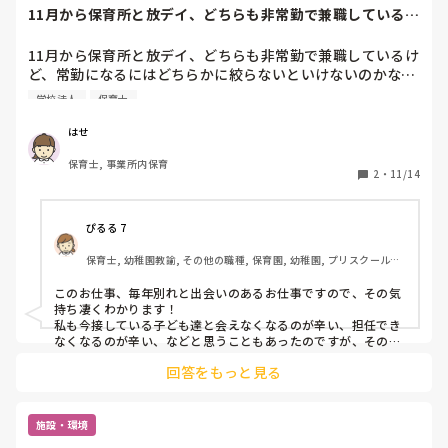
11月から保育所と放デイ、どちらも非常勤で兼職しているけ
ど、常勤になる...
11月から保育所と放デイ、どちらも非常勤で兼職しているけ
ど、常勤になるにはどちらかに絞らないといけないのかな…

どちらも同じ学校法人運営だけど、保育所の子ども達に会え
学校法人
保育士
なくなるのはつらいし、放デイの仕事もやりたかった仕事だ
し😔
はせ
保育士, 事業所内保育
2
・
11/14
ぴるる 7
保育士, 幼稚園教諭, その他の職種, 保育園, 幼稚園, プリスクール・
幼児教室, 学童保育, その他の職場
このお仕事、毎年別れと出会いのあるお仕事ですので、その気
持ち凄くわかります！

私も今接している子ども達と会えなくなるのが辛い、担任でき
なくなるのが辛い、などと思うこともあったのですが、その分
新しい出会いもあるし、いつの間にか新しい環境に切り替えで
回答をもっと見る
きている自分がいるんですよね😃

なので、今一番、自分がしたい仕事の方を選ぶのもアリなので
はないでしょうか？😊

きっとどちらを選んでも充実できると思いますよ！
施設・環境