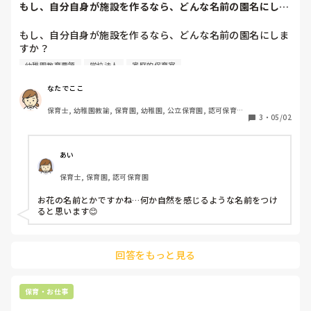
もし、自分自身が施設を作るなら、どんな名前の園名にしま
すか？雑談ですの...
もし、自分自身が施設を作るなら、どんな名前の園名にしま
すか？

幼稚園教育要領
学校法人
家庭的保育室
雑談ですので、気軽に回答してください！

理由や意味もあるなら、それも知りたいです！
なたでここ
保育士, 幼稚園教諭, 保育園, 幼稚園, 公立保育園, 認可保育園, 
3
・
05/02
認証・認定保育園
あい
保育士, 保育園, 認可保育園
お花の名前とかですかね…何か自然を感じるような名前をつけ
ると思います😊
回答をもっと見る
保育・お仕事