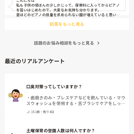
こんにちは

私も子供の頃ほんの少しかじって、保育科に入ってからピアノ
を習いはじめたので、大変なお気持ち分かります。

昔ほどのピアノの技量を求められない園が増えていると思いま
す。

回答をもっと見る
人前で弾くのも回数をこなすしかないかもです(^_^;)

ピアノは練習あるのみだと思うので、無理なくがんばってくだ
さいね！
話題のお悩み相談をもっと見る
最近のリアルアンケート
口臭対策ってしていますか？
・
歯磨きのみ
・
ブレスケアなどを飲んでいる
・
マウ
スウォッシュを使用する
・
舌ブラシでケアをしっか
りする
・
フリスクをかじる
・
気にしたことない
・
そ
152
票・
残り4日
の他(コメントで教えて下さい)
土曜保育の登園人数は何人ですか？