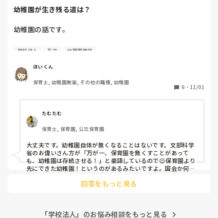
幼稚園が生き残る道は？
幼稚園の話です。

少子化の影響なのか、園児数が激減してきています。園児を
学校法人
私立
幼稚園教諭
集めるために未就園児が参加できる子育て支援活動などを行
っても、それすら参加者がほとんど来ません。

ほいくん
保育士, 幼稚園教諭, その他の職種, 幼稚園
たぶん、少子化の影響だけでなく、幼稚園に入園できる満３
6
・
12/01
歳になる前に保育園に入園してしまっているため、子育て支
援にも人が来ず、入園者もいないのでは？と思うのです
が・・・。

たむたむ
保育士, 保育園, 公立保育園
保育のニーズはあるはずなのに、幼稚園は今後廃れていくの
でしょうか。このような幼稚園に生き残る道はあるでしょう
大丈夫です。幼稚園自体が無くなることはないです。文部科学
か。
省のお偉いさん方が「万が一、保育園を無くすことがあって
も、幼稚園は存続させる！」と豪語しているので😌保育園より
先にできた幼稚園！というのがあるみたいですよ。国会か何か
で言っていました。
回答をもっと見る
「学校法人」のお悩み相談をもっと見る