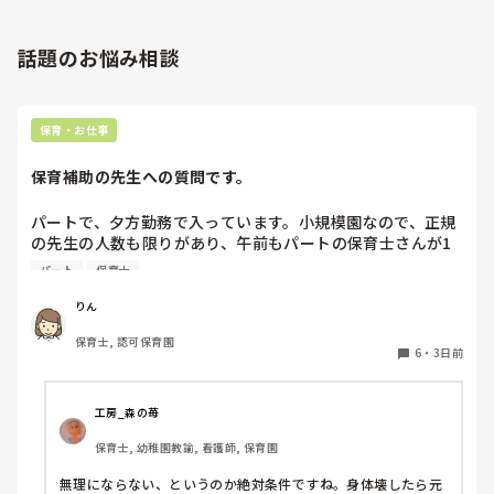
話題のお悩み相談
保育・お仕事
保育補助の先生への質問です。
パートで、夕方勤務で入っています。小規模園なので、正規
の先生の人数も限りがあり、午前もパートの保育士さんが1
人いたのですが、辞められて配置的にはギリギリで回されて
パート
保育士
おり、正規の先生の休みが取りにくい状態です。

私自身、他にダブルワークもせず、午前、自分の家の用事だ
りん
けで特に忙しくもないので、もともと、100名を超える保育
保育士, 認可保育園
園でフリーをしていたこともあり、午前保育も業務的には大
6
・
3日前
変なので毎日は体力的には辛いですが、さほど苦にはなりま
せん。

工房_森の苺
上のような状況だと、皆さんなら、午前保育、手伝います
保育士, 幼稚園教諭, 看護師, 保育園
か？

園長からは、この日、大丈夫とか聞かれたりします。が、辛
無理にならない、というのか絶対条件ですね。身体壊したら元