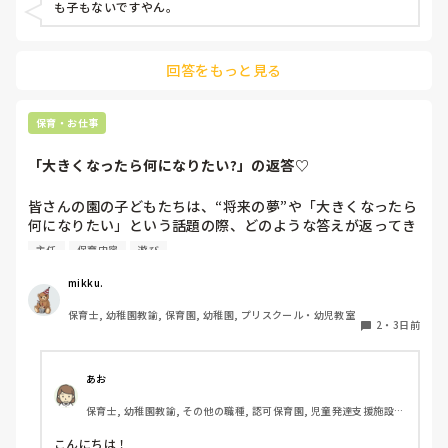
ければ大丈夫だからとも言われます。正規の先生の体力の方
も子もないですやん。
も心配です。

新しく採用が決まるまで、どうしようかと思ってます。
回答をもっと見る
保育・お仕事
「大きくなったら何になりたい?」の返答♡
皆さんの園の子どもたちは、“将来の夢”や「大きくなったら
何になりたい」という話題の際、どのような答えが返ってき
ますか⁇

主任
保育内容
遊び
「ほいくえんのせんせい！」「ようちえんのせんせい！」と
mikku.
言ってくれる女児もたくさんいてなんだか嬉しくなります♪

保育士, 幼稚園教諭, 保育園, 幼稚園, プリスクール・幼児教室
2
・
3日前
最近の子どもたちの「大きくなったら」事情を知りたいです
＾＾
あお
保育士, 幼稚園教諭, その他の職種, 認可保育園, 児童発達支援施設, 
その他の職場, 管理職
こんにちは！
