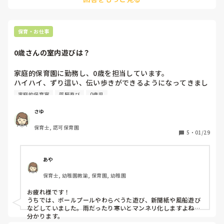
れるシステムに変わります。

閉園を避けるために、役所と相談していく流れを園を管理する
人がしてくれるかどうかですね。
保育・お仕事
0歳さんの室内遊びは？
家庭的保育園に勤務し、0歳を担当しています。

ハイハイ、ずり這い、伝い歩きができるようになってきまし
た。

家庭的保育室
部屋遊び
0歳児
年明けから、戸外遊びに出れず室内遊びがマンネリ化してネ
タがつきてきました。何かアドバイス頂けるとうれしいで
さゆ
す。
保育士, 認可保育園
5
・
01/29
あや
保育士, 幼稚園教諭, 保育園, 幼稚園
お疲れ様です！

うちでは、ボールプールやわらべうた遊び、新聞紙や風船遊び
などしていました。雨だったり寒いとマンネリ化しますよね…
分かります。