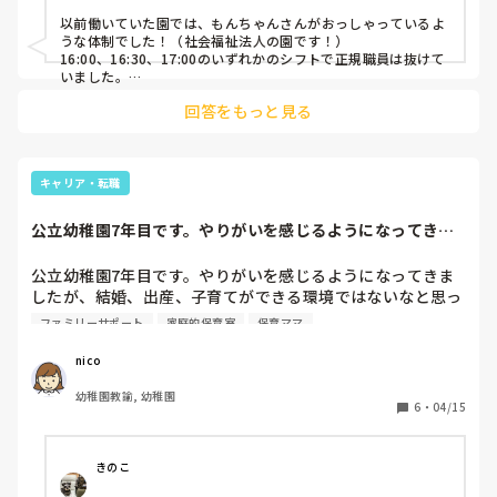
以前働いていた園では、もんちゃんさんがおっしゃっているよ
うな体制でした！（社会福祉法人の園です！）

16:00、16:30、17:00のいずれかのシフトで正規職員は抜けて
いました。

パートの保育者の方もベテランの方が多く、信頼しあってお
回答をもっと見る
り、連携もとれていたので問題は無かったです！

子どもたちもそんな雰囲気を感じているからか、パートの職員
の方々のことが大好きでしたよ！

何かあればすぐに正規職員の方が来てくれるのであれば、体制
としては問題ないように思います。あとはお互いの信頼関係で
キャリア・転職
すね。

公立幼稚園7年目です。やりがいを感じるようになってきま
だれが進めるかという点に関してもコミュニケーションだと思
したが、結婚、出...
うので、不安な気持ちもとってもわかりますが、せっかくなら
ば、正職員がいない場で思うままに子どもたちと楽しんでみて
公立幼稚園7年目です。やりがいを感じるようになってきま
はどうかなと思いました♩

したが、結婚、出産、子育てができる環境ではないなと思っ
回答になっているかわかりませんが…！
ています。周りの友達も結婚し、子育てをしています。土
ファミリーサポート
家庭的保育室
保育ママ
日、友達と会うと、結局子どもたちと遊びゆっくり話ができ
なかったり、「子どもはかわいいけど、1人でゆっくりした
nico
い」と話す友達など、様々な友達、保護者の方を見て、リフ
幼稚園教諭, 幼稚園
レッシュで預けられる場を作りたいと思っています。託児所
6
・
04/15
を開設した方、託児所で働いている方、保育ママをしている
方、メリット、デメリットなど教えていただけたら、嬉しい
です！

きのこ
また、幼稚園でしか、働いていないので、保育所で乳児さん