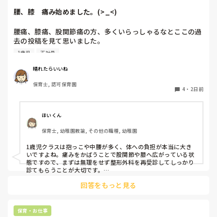
腰、膝　痛み始めました。(>_<)
腰痛、膝痛、股関節痛の方、多くいらっしゃるなとここの過
去の投稿を見て思いました。

1歳児
正社員
私は50代正社員1歳児担任です。

晴れたらいいね
という私も、２週間前、初めて腰痛になりました。

保育士, 認可保育園
右腰が痛くて、起き上がれない。

4
・
2日前
ようやく起き上がっても、立てない。

ようやく立てたら、しゃがめない。

ほいくん
驚きました。

保育士, 幼稚園教諭, その他の職種, 幼稚園
通院して、コルセット、湿布、痛み止め、電気などで１週間
1歳児クラスは抱っこや中腰が多く、体への負担が本当に大き
乗り切ったら

いですよね。痛みをかばうことで股関節や膝へ広がっている状
週末には、左が痛みだし、これも痛み止めや湿布で抑えて仕
態ですので、まずは無理をせず整形外科を再受診してしっかり
事をしていたら、

診てもらうことが大切です。

現場復帰の際は、床での立ち座りを避けるために低い椅子を活
股関節、お尻、太もも、膝まで来はじめてしまいました。

回答をもっと見る
用したり、抱っこや重い作業は周囲の先生に相談して頼むよう
床から支えなしに立ち上がりにくくなり、痛みが走ります。

にしてください。今はご自身の体を最優先に、しっかり休んで
立ち続けると、腰や股関節にきます。

くださいね。
自転車通勤ですが、それも、膝や太ももに痛みが来始めまし
保育・お仕事
た。
