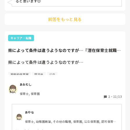
ると思います😊
回答をもっと見る
キャリア・転職
県によって条件は違うようなのですが…『潜在保育士就職準
備金貸付制度』が...
県によって条件は違うようなのですが…

『潜在保育士就職準備金貸付制度』

家庭的保育室
認可外
公立
があることを知りました。

あおむし
保育士, 保育園
利用されて復帰された方、また職場で利用された方はいらっ
2
・
11/13
しゃいますか？
あやな
保育士, 幼稚園教諭, その他の職種, 保育園, 公立保育園, 認可保育園, 
児童発達支援施設