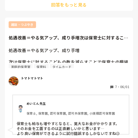
回答をもっと見る
雑談・つぶやき
処遇改善＝やる気アップ、成り手増次は保育士に対するこど
もの数を減らすこ...
処遇改善＝やる気アップ、成り手増

次は保育士に対するこどもの数を減らすことで保育士の職場
家庭的保育室
保育料
タイムカード
環境を改善→過酷さではなく、保育の充実にやりがいを感じ
て保育士不足が改善

トマトマトマト
そんなことが起こらないかなぁ。

7
・
06/01
対人数は限界に挑戦するのではなく、ゆとりを持たせること
でこどもも保護者も保育士もみんな幸せになれるはず。職員
めいとん先生
のゆとり部分を作るには国からの補助金改善が必要。対人数
保育士, 保育園, 認可保育園, 認可外保育園, 小規模認可保育園
が減ったら仕事の持ち帰りや、サービス残業も改善されたり
して。
保育士も給与も増やすとなると、莫大なお金がかかります。

そのお金を工面するのは正直厳しいかと思います…

より良い保育ができるように試行錯誤するしかないですね😥