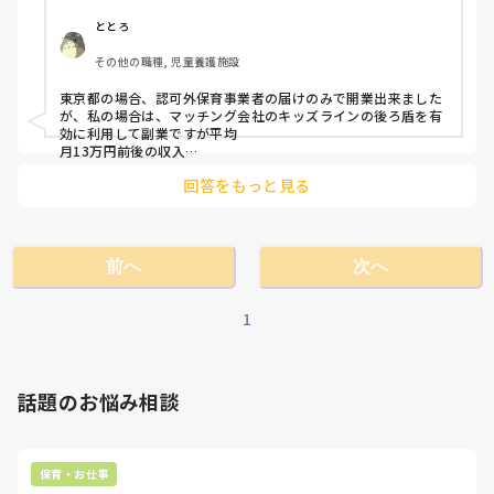
・実際にやってみてのメリット、デメリットはどうか

・保育内容の自由度

ととろ
その他の職種, 児童養護施設
※ご夫婦でやっている方がいたら、世帯収入や働き方、そこ
についてのメリットデメリット等教えていただきたいです

東京都の場合、認可外保育事業者の届けのみで開業出来ました
が、私の場合は、マッチング会社のキッズラインの後ろ盾を有
※国の制度ではない形(個人事業やNPO等)で行っている方も
効に利用して副業ですが平均

いれば、資金面をどう補っているか等お聞きしたいです。

月13万円前後の収入

マックスで20万円超えも出来ました。幼保無償化の認定も取る
回答をもっと見る
とユーザー様は無料でサービスを利用できるメリットから指名
幅広い質問になってしまい申し訳ありませんが、よろしくお
依頼も増えます。
願い致します。
前へ
次へ
1
話題のお悩み相談
保育・お仕事