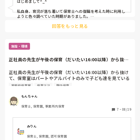
はじめまして^_^

私自身、育児が落ち着いて保育士への復職を考えた時に利用し
ようと色々調べていた時期がありました。

回答をもっと見る
週に２０時間以上の勤務や、貸付を免除してもらうには、その
園で2年以上働かなければならない等、色々条件がありまし
た。

もし就職した園がブラックだったらどうしようと不安だったの
施設・環境
もあり実際は利用しませんでした💦

正社員の先生が午後の保育（だいたい16:00以降）から抜け
我が子を保育園に預けて保育士として働く場合に、保育料の補
て、保育室は...
助などもあったように思います^ ^
正社員の先生が午後の保育（だいたい16:00以降）から抜け
て、保育室はパートやアルバイトのみで子ども達を見ている
ことが多いです。（正社員の方皆で事務所で書類をしていま
家庭的保育室
保育ママ
院内保育
す。）

このような園、他にもありますでしょうか？

もんちゃん
保育士, 保育園, 事業所内保育
正社員の先生が1人もいないことに正直不安があります。全
7
・
08/19
員パートだと誰が進めるのか…というのも曖昧で適当なの
で、それにも少し困っています。

みりん
企業主導型の園ということもあるかもしれませんが…

保育士, 保育園, 認可保育園
おかえりの会後の人員体制、教えて頂けると嬉しいです。