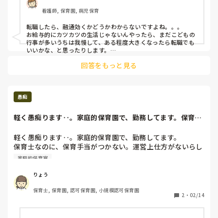
看護師, 保育園, 病児保育
転職したら、融通効くかどうかわからないですよね。。。

お給与的にカツカツの生活じゃないんやったら、まだこどもの
行事が多いうちは我慢して、ある程度大きくなったら転職でも
いいかな、と思ったりします。

新しい環境に慣れるのにもかなり体力使いますしね😭
回答をもっと見る
愚痴
軽く愚痴ります‥。家庭的保育園で、勤務してます。保育士
なのに、保育手当...
軽く愚痴ります‥。家庭的保育園で、勤務してます。

保育士なのに、保育手当がつかない。運営上仕方がないらし
いけど‥人間関係、休みはかなり融通きくので、働きやすい
家庭的保育室
けど。
りょう
保育士, 保育園, 認可保育園, 小規模認可保育園
2
・
02/14