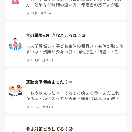
方・残業など時間の違い⏰
・
保護者の雰囲気が違う
💬
・
給料が違う
・
転職経験なし
・
その他(コメント
48
票・
残り6日
で教えてください)
今の職場の好きなところは？🤝 
・
人間関係🤝
・
子ども主体の保育👶
・
有休が取りや
すい🌿
・
残業が少ない⏰
・
福利厚生・待遇✨
・
その
他(コメントで教えてください)
161
票・
残り5日
運動会準備始まった？🏃
・
もう始まった🏃
・
そろそろ始まる😊
・
まだこれ
から🌿
・
秋に入ってから🍁
・
運動会はないor終わ
った✨
・
その他(コメントで教えてください)
190
票・
残り4日
暑さ対策どうしてる？🥵