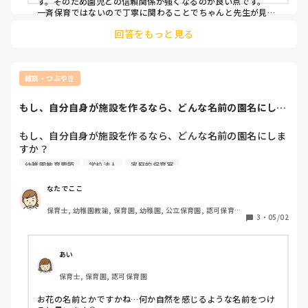
す。そのため園児との信頼関係が強くなるのが良い点です。

一斉保育ではないので丁寧に関わることでちゃんと先生が見て
くれているという安心感を与えられると思います。その一方で
回答をもっと見る
流れを止めないように活動を回していくことが難しいです。例
えば外遊びが終わった子から少人数ずつトイレや食事に入って
いくのですが待たせる時間がないようにすることも大切になっ
てくるのでタイミングやメンバーを考えたり一緒に組む先生と
のコミュニケーションが大切だと思いますよ。
雑談・つぶやき
もし、自分自身が施設を作るなら、どんな名前の園名にしま
すか？雑談ですの...
もし、自分自身が施設を作るなら、どんな名前の園名にしま
すか？

幼稚園教育要領
学校法人
家庭的保育室
雑談ですので、気軽に回答してください！

理由や意味もあるなら、それも知りたいです！
なたでここ
保育士, 幼稚園教諭, 保育園, 幼稚園, 公立保育園, 認可保育園, 
3
・
05/02
認証・認定保育園
あい
保育士, 保育園, 認可保育園
お花の名前とかですかね…何か自然を感じるような名前をつけ