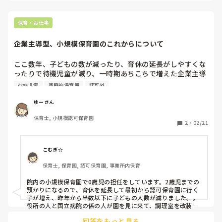
ない)・サビ残だらけ・ボーナス年4ヵ月、お給料もギリギリで
したので、あんなに7年も頑張った45万円？！😭と思いました
が、

保育・お仕事
今の園はサビ残少なめ・30分単位で残業代がつき、お給料も相
場より少し高め、ボーナス年4.5ヵ月で、あらかじめもらえな
企業主導型、小規模保育園のこれからについて
いことも分かっているので、こんなもんなのかなと個人的に思
ってる所です。

ここ数年、子どもの数が減ったり、育休の延長がしやすくな
また、辞めたあとに退職金手続きで前の園に行かないといけな
ったりで待機児童が減り、一時期あちこちで増えた企業主導
かったのですが、それが面倒&苦痛でした。
型の保育園の閉園が増えていると聞きました。

待機児童
家庭的保育室
認可外
このまま子どもが減っていくと、大規模園やこども園がメイ
ンになり、小規模保育園が閉園ということもあるのか懸念し
ゆーさん
ています。

保育士, 小規模認可保育園
2
・
02/21
今後、企業主導型保育園や小規模保育園はどうなっていくの
でしょうか？

今、小規模保育園で働いているので、漠然と不安になり、み
こむぎ☆
なさんの意見を聞かせていただきたいです。
保育士, 保育園, 認可保育園, 事業所内保育
院内の小規模保育園で0歳児の担任をしています。2歳児までの
預かりになるので、育休を延長して最初から認可保育園に行く
子が増え、昨年から半数以下に子どもの人数が減りました。。

役所の人と国立病院の係の人が園を見に来て、調理室を改装し
て、来年度から認可になって、2歳児までの一般の子も受け入
回答をもっと見る
れ、3歳児クラスから、2ヶ所どちらかの認可保育園に優先で入