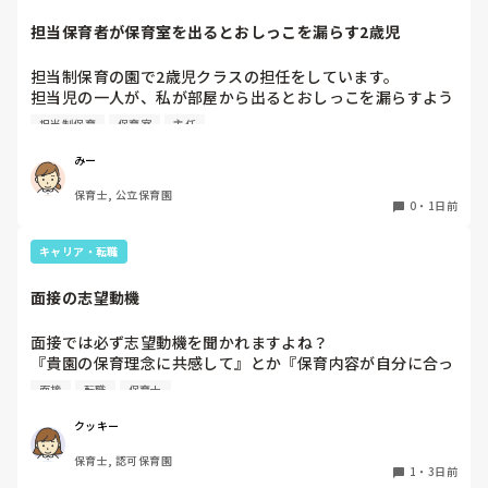
担当保育者が保育室を出るとおしっこを漏らす2歳児
今は８月。

１週間休んでいます。

担当制保育の園で2歳児クラスの担任をしています。

担当児の一人が、私が部屋から出るとおしっこを漏らすよう
家でもやることはあります。

になりました。

日常生活すら支障をきたすほどになりました。

担当制保育
保育室
主任
その子はパンツで過ごしていて、排尿間隔も空いています。
4月から私への執着が強かったのですが、特に寝かしつけの
椅子に座って作業をすれば？

みー
時に私がそばに行かないと繰り返し大きい声で呼んだり私が
と、園で言われました。

保育士, 公立保育園
寝かしつけしている子にちょっかいを出したり、何回もトイ
なので、子ども椅子程度の高さの踏み台に座って、試してみ
0
・
1日前
レに行きたいと言っていました。行ったところで出ないこと
ました。

もしばしば… 

キャリア・転職
パンツで寝れる子が増えてきて、寝かしつけの時にトイレに
ただじっと座っていても、5分も座ればお尻に痛みがきま
行きたい子が時差でいるのですが、私がその対応で外に出よ
す。

面接の志望動機
うとするとその子も行きたがります。

この高さの作業だと意外に、

しかし寝かしつけに入る前にトイレでしっかり排尿している
体をひねる、少し立ち上がる、体を折りたたむような姿勢に
面接では必ず志望動機を聞かれますよね？

ので、その子には待っててねといい外に出ていました。今日
なること多いことに気づきました。

『貴園の保育理念に共感して』とか『保育内容が自分に合っ
はそれで2回漏らしています。

その度にあちらこちらに痛みが来て

てると思いました』等々が多いかと思いますが、実際はどう
2回目は私は見ていないのですが、かなり微量だったそう
立ち上がる時には、膝や太ももが固まり痛みが……

面接
転職
保育士
なのでしょうか？

で、クラスのリーダーの先生から絞り出して注意を引こうと
私自身、園の雰囲気とか園の規模、保育内容は勘案しますが
しているように見えると言われました。

クッキー
正直なところ、家から通いやすいか、給与はどうか…という
日頃からそのことの関わりはしっかり持てるように意識はし
腰痛、膝痛お持ちの方は、どの程度の痛みで働かれているの
保育士, 認可保育園
ところに重きを置いています

ていますが…

でしょうか。

1
・
3日前
もちろんそんなことは話せませんが
