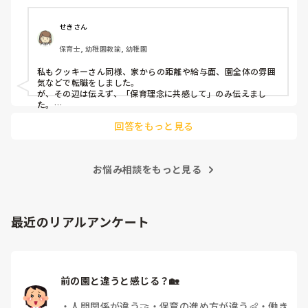
今後どのように関わっていけばいいのか悩んでいます。

皆さんは、志望動機をどのように答えていますか？また、本
痛みには強い方と思っていました。

音はどうですか？
せきさん
出産等で、幾度か開腹手術をしましたが、翌日には歩けまし
たし…

保育士, 幼稚園教諭, 幼稚園
今回は、今少し治まっている痛みがぶり返したどうしようと
私もクッキーさん同様、家からの距離や給与面、園全体の雰囲
いう思いもあり、ちょっと無理かも…と思い始めています。

気などで転職をしました。

が、その辺は伝えず、「保育理念に共感して」のみ伝えまし
た。

まだ急性期ということと、昔、夫が腰を痛めてすぐに整骨院
あとは、自分の長所や得意なことが活かせそうだと感じたと伝
に行ってより酷くなって帰ってきたことがあり、怖くて行け
回答をもっと見る
ていません。

お悩み相談をもっと見る
最近のリアルアンケート
前の園と違うと感じる？🏡
・
人間関係が違う🤝
・
保育の進め方が違う👶
・
働き