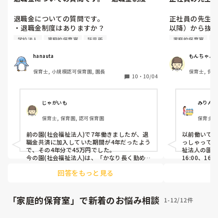
ありますか？・何年働くといくら...
以降）から抜けて
退職金についての質問です。

正社員の先生が
・退職金制度はありますか？

以降）から抜
・何年働くといくら位もらえますか？

イトのみで子
学校法人
家庭的保育室
託児所
家庭的保育室
す。（正社員
今まで退職金制度のある会社で働いたことが
ます。）

hanauta
もんちゃん
なく、転職活動を機に退職金制度のある会社
このような園、
保育士, 小規模認可保育園, 園長
保育士, 保
に務めたいと考えています。株式会社や社会
10
・
10/04
福祉法人などによって様々だと思うので、色
正社員の先生が
んな方のご意見を聞けたらと思います😄
があります。
か…というの
じゃがいも
みりん
少し困っていま
保育士, 保育園, 認可保育園
保育士,
企業主導型の
前の園(社会福祉法人)で7年働きましたが、退
以前働いて
せんが…

職金共済に加入していた期間が4年だったよう
っしゃって
おかえりの会
で、その4年分で45万円でした。

祉法人の園で
嬉しいです。
今の園(社会福祉法人)は、「かなり長く勤め
16:00、16
ないと退職金は微々たるものなので、主任以
正規職員は抜
回答をもっと見る
外は退職金共済に加入しません。」と言われ
パートの保
ています。

信頼しあっ
題は無かった
ちなみに、前の園はかなりブラックで休日出
子どもたち
「家庭的保育室」で新着のお悩み相談
1-12/12件
勤あり(手当ては少ない)・サビ残だらけ・ボ
か、パート
ーナス年4ヵ月、お給料もギリギリでしたの
たよ！
