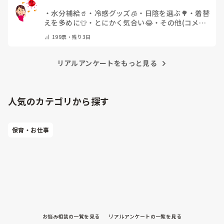
・
水分補給🥤
・
冷感グッズ🧊
・
日陰を選ぶ🌳
・
着替
えを多めに👕
・
とにかく気合い😂
・
その他(コメン
トで教えてください)
199
票・
残り3日
リアルアンケートをもっと見る
人気のカテゴリから探す
保育・お仕事
お悩み相談の一覧を見る
リアルアンケートの一覧を見る