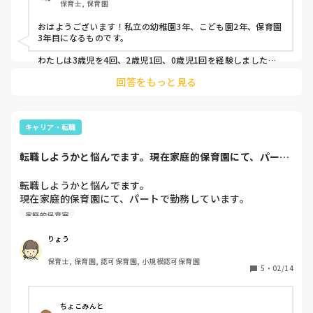
保育士, 保育園
を保育する経験や施設面なども学ぶためにも、何年か働くべ
きかなと思っています。
おはようございます！私立の幼稚園3年、こども園2年、保育園
3年目になるものです。

わたしは3歳児を4回、2歳児1回、0歳児1回を経験しました。
今年は去年の子を持ち上がって1歳児担任です。

回答をもっと見る
未満児経験はやはり大切であり必要かなとは思います。何年働
くかは人それぞれ考え方によるとは思いますが、どう経験して
いくかが重要かと思います。ただ3年勤めるのと学びながら実
践し、また学んでいくことが重要かと思います、、。

キャリア・転職
しかし自分で何かをやってみたい！！という気持ちすごくわか
転職しようかと悩んでます。現在家庭的保育園にて、パート
ります！！熱い思い素敵です！！

で勤務しています...
ぜひ友達になりたいくらいです笑笑
転職しようかと悩んでます。

現在家庭的保育園にて、パートで勤務しています。

子ども(新中1 新4年)の学校行事など、休みはかなり融通きき
家庭的保育室
ます。しかし、時給が最低賃金、資格手当がない。

りょう
保育士, 保育園, 認可保育園, 小規模認可保育園
5
・
02/14
ちょこみんと