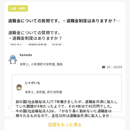
で、あんなに7年も頑張った45万円？！😭と
何かあれば
思いましたが、

のであれば
お金・給料
今の園はサビ残少なめ・30分単位で残業代が
います。あと
つき、お給料も相場より少し高め、ボーナス
年4.5ヵ月で、あらかじめもらえないことも分
だれが進め
退職金についての質問です。・退職金制度はありますか？・
かっているので、こんなもんなのかなと個人
ケーション
何年働くといくら...
的に思ってる所です。

ってもわか
退職金についての質問です。

員がいない
・退職金制度はありますか？

また、辞めたあとに退職金手続きで前の園に
んでみてはど
行かないといけなかったのですが、それが面
回答になっ
・何年働くといくら位もらえますか？

学校法人
家庭的保育室
託児所
倒&苦痛でした。
今まで退職金制度のある会社で働いたことがなく、転職活動
hanauta
を機に退職金制度のある会社に務めたいと考えています。株
保育士, 小規模認可保育園, 園長
式会社や社会福祉法人などによって様々だと思うので、色ん
10
・
10/04
な方のご意見を聞けたらと思います😄
じゃがいも
保育士, 保育園, 認可保育園
前の園(社会福祉法人)で7年働きましたが、退職金共済に加入し
ていた期間が4年だったようで、その4年分で45万円でした。

今の園(社会福祉法人)は、「かなり長く勤めないと退職金は
微々たるものなので、主任以外は退職金共済に加入しませ
ん。」と言われています。

回答をもっと見る
ちなみに、前の園はかなりブラックで休日出勤あり(手当ては少