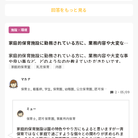
回答をもっと見る
施設・環境
家庭的保育施設に勤務されている方に、業務内容や大変な事
や良い事など、ど...
家庭的保育施設に勤務されている方に、業務内容や大変な事
や良い事など、どのようなのか教えていただきたいです。
家庭的保育室
乳児保育
内容
マカナ
保育士, 看護師, 学生, 保育園, 幼稚園, 公立保育園, 認可保育
2
・
05/09
園, 病児保育, 学童保育, 放課後等デイサービス, 病院内保育, 
託児所, 児童施設, 児童養護施設, 児童発達支援施設, 乳児院, 
小規模認可保育園
ミュー
保育士, 認可保育園, 事業所内保育
家庭的保育施設は園の特色ややり方にもよると思いますが一斉
保育ではなく家庭で過ごすような個々との関わりが求められま