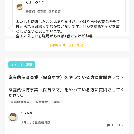
ちょこみんと
看護師, 保育園, 病児保育
わたしも転職したことはありますが、やはり自分の望みを全て
叶えられる職場ってなかなかないです。何かを諦めて何かを取
るしかないと思っています。

全て叶えられる職場があれば1番ですけどね😭
回答をもっと見る
キャリア・転職
家庭的保育事業（保育ママ）をやっている方に質問させてく
ださい。私は保育...
家庭的保育事業（保育ママ）をやっている方に質問させてく
ださい。

私は保育園で3年、児童養護施設で5年保育士をしている30
家庭的保育室
保育ママ
養護
歳の男性保育士です。

ぐでたろ
・市区町村によると思いますが、どの程度の補助金が出てい
保育士, 児童養護施設
るか

1
・
01/23
・収入はどれくらいになるか
