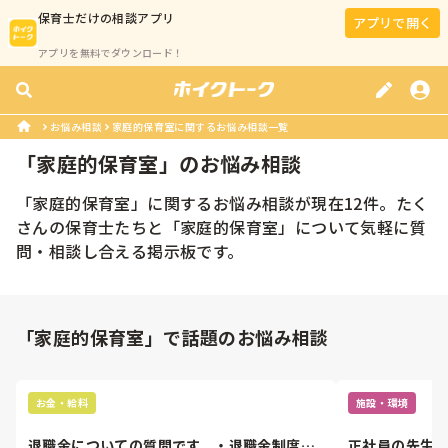
保育士
だけの相談アプリ
アプリで開く
アプリを無料でダウンロード！
お悩み相談
家庭的保育室に関するお悩み相談一覧
「
家庭的保育室
」のお悩み相談
「
家庭的保育室
」に関するお悩み相談が現在
12
件。たく
さんの
保育士
たちと「
家庭的保育室
」について気軽に質
問・相談し合える掲示板です。
「家庭的保育室」で話題のお悩み相談
お金・給料
施設・環境
退職金についての質問です。・退職金制度は
正社員の先生が