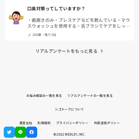
口臭対策ってしていますか？
・
歯磨きのみ
・
ブレスケアなどを飲んでいる
・
マウ
スウォッシュを使用する
・
舌ブラシでケアをしっか
りする
・
フリスクをかじる
・
気にしたことない
・
そ
200
票・
残り3日
の他(コメントで教えて下さい)
リアルアンケートをもっと見る
お悩み相談の一覧を見る
リアルアンケートの一覧を見る
シゴトークについて
運営会社
利用規約
プライバシーポリシー
外部送信ポリシー
©2022 MEDLEY, INC.