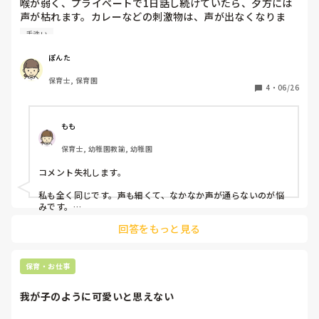
喉が弱く、プライベートで1日話し続けていたら、夕方には
声が枯れます。カレーなどの刺激物は、声が出なくなりま
す。

手洗い
同じように喉が弱い方、何かおすすめの対策教えてくださ
い。

ぽんた
トラネキサム酸をよく処方されますが、他にも何かあれば知
保育士, 保育園
りたいです。

4
・
06/26
うがいは、アズレンスルホン酸ナトリウムを処方または個人
で購入して頻繁にしています。
もも
保育士, 幼稚園教諭, 幼稚園
コメント失礼します。

私も全く同じです。声も細くて、なかなか声が通らないのが悩
みです。

回答をもっと見る
声を出す機会が大変多いので大変ですよね😭

私は龍角散ダイレクトがよく効くので常備しています。軽い時
は龍角散のど飴を舐めます。

ご参考になれば🙇
保育・お仕事
我が子のように可愛いと思えない