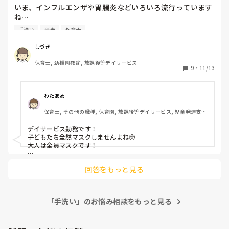
いま、インフルエンザや胃腸炎などいろいろ流行っています
ね…

みなさんの園では感染症いま何がきていますか？

手洗い
消毒
保育士
また、この時期ならではの感染症対策は園としてどんなこと
いていますか？

しづき
保育士, 幼稚園教諭, 放課後等デイサービス
私の職場ではインフルエンザが多いのですが、

9
・
11/13
放デイなので保育園より感染症対策が甘いなと感じることが
多く、移らないかドキドキしています。。。
わたあめ
保育士, その他の職種, 保育園, 放課後等デイサービス, 児童発達支援
施設
デイサービス勤務です！

子どもたち全然マスクしませんよね🥺

大人は全員マスクです！

手洗いも、泡つけずにチャチャ!!ってやる子も大量🥺

回答をもっと見る
学級閉鎖になると、朝から来る子もいるし‥

なんのための学級閉鎖？って

思ってしまいます。

受け入れちゃう事業所が悪いんですけどね🥺！

「手洗い」のお悩み相談をもっと見る
学級閉鎖の子と遊んでたら次の日具合悪くなりましたよ、

確実にもらったわ‥と思いました。🥺
