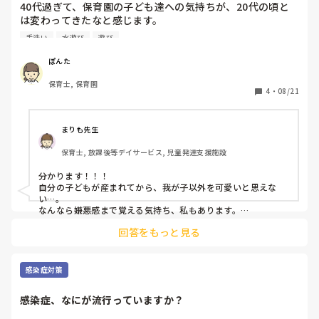
40代過ぎて、保育園の子ども達への気持ちが、20代の頃と
は変わってきたなと感じます。

先日、プール遊びをしている時に2歳児の男の子が、ニコニ
手洗い
水遊び
遊び
コと近寄ってきて、10cmほどの距離から、ブーっと、口に
含んでいた水を吹きかけられました。感情的に、本気でイラ
ぽんた
ッとしました。

保育士, 保育園
その様子を少し離れたところで聞いていただろうベテラン保
4
・
08/21
育士（私が尊敬する先生）に話すと、まるまるちゃん、ぶー
ってするのは、手洗い場でしてねと諭していました。こんな
冷静な対応できないな。同じ2歳児の我が子が可愛過ぎて、
まりも先生
保育園の子達に可愛いと思えない。と思った1日でした。み
保育士, 放課後等デイサービス, 児童発達支援施設
なさんは、我が子と同じくらい可愛いと思えますか？
分かります！！！

自分の子どもが産まれてから、我が子以外を可愛いと思えな
い…。

なんなら嫌悪感まで覚える気持ち、私もあります。

回答をもっと見る
誰にも言えないですが…私は、〝子ども大好き〟だったけど、
自分の子どもが産まれて、育ててる今、自分の子どもは愛しく
て大切だけど、〝子ども苦手〟と言う気持ちの方が大きいで
す。。。
感染症対策
感染症、なにが流行っていますか？