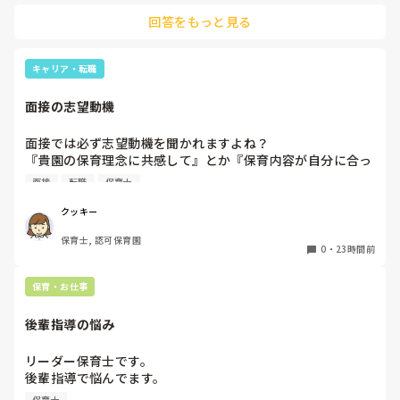
伝えて個人情報の履歴書は渡さず帰ります🥺！

回答をもっと見る
一応、持参の準備だけはしときます！

キャリア・転職
面接の志望動機
面接では必ず志望動機を聞かれますよね？

『貴園の保育理念に共感して』とか『保育内容が自分に合っ
てると思いました』等々が多いかと思いますが、実際はどう
面接
転職
保育士
なのでしょうか？

私自身、園の雰囲気とか園の規模、保育内容は勘案しますが
クッキー
正直なところ、家から通いやすいか、給与はどうか…という
保育士, 認可保育園
ところに重きを置いています

0
・
23時間前
もちろんそんなことは話せませんが

皆さんは、志望動機をどのように答えていますか？また、本
保育・お仕事
音はどうですか？
後輩指導の悩み
リーダー保育士です。

後輩指導で悩んでます。

初めて年長を持つ後輩がいますが

保育士