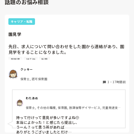
話題のお悩み相談
キャリア・転職
園見学
先日、求人について問い合わせをした園から連絡があり、園
見学をすることになりました。

私としては求人に応募したという認識ですが、『園見学をご
履歴書
持ち物
転職
案内させていただきたいです』とのことで持ち物について質
問しましたが、見学なので特にありませんとのこと

クッキー
保育士, 認可保育園
このような場合は本当に見学だけで終了なのでしょうか？

1
・
17時間前
それとも、やはり履歴書や職務経歴書を持参した方が良いの
でしょうか？
わたあめ
保育士, その他の職種, 保育園, 放課後等デイサービス, 児童発達支援
施設
持って行けって意見が多いですよね🥺

本当によかった！と感じたら提出し、

うーん？って思う所があれば

ありがとうございましたとだけ
