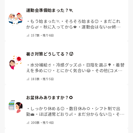
運動会準備始まった？🏃
・
もう始まった🏃
・
そろそろ始まる😊
・
まだこれ
から🌿
・
秋に入ってから🍁
・
運動会はないor終わ
った✨
・
その他(コメントで教えてください)
157
票・
残り6日
暑さ対策どうしてる？🥵
・
水分補給🥤
・
冷感グッズ🧊
・
日陰を選ぶ🌳
・
着替
えを多めに👕
・
とにかく気合い😂
・
その他(コメン
トで教えてください)
183
票・
残り5日
お盆休みありますか？🌻
・
しっかり休める😊
・
数日休み🌻
・
シフト制で出
勤💼
・
ほぼ通常どおり👶
・
まだ分からない🤔
・
その
他(コメントで教えてください)
200
票・
残り4日