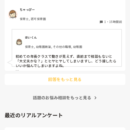
初めての割にわからないことを聞きにこなかったり、聞かな
いで様子見てると直前になるまで何もアクションがなかった
ちゃっぴー
り

保育士, 認可保育園
他の職員に聞いてる様子もなくて

1
・
15時間前
もう何考えてるんだかさっぱりです。

よほど自分に聞きづらいのか、聞く必要性さえ感じないの
ほいくん
か、もうよくわからないです。

保育士, 幼稚園教諭, その他の職種, 幼稚園
対応にも悩みます。
初めての年長クラスで動きが見えず、直前まで相談もないと
「大丈夫かな？」とヒヤヒヤしてしまいますし、どう接したら
いいか悩んでしまいますよね。

後輩側は「何が分からないかも分からない状態」だったり、
回答をもっと見る
「こんなこと聞いたら迷惑かな」と抱え込んでいるケースがと
ても多いです。

待つスタイルから一歩踏み出して、リーダー側から「〇〇の
話題のお悩み相談をもっと見る
件、どこまで進んだ？」「困ってることない？」と具体的に声
をかけて進捗を確認する仕組みを作ってみてください。

「毎日夕方に5分だけ進捗確認の時間を取る」などルール化し
最近のリアルアンケート
てしまうと、後輩も質問しやすくなりますよ。一人で抱え込ま
ず、声をかけやすい雰囲気作りから試してみてくださいね。