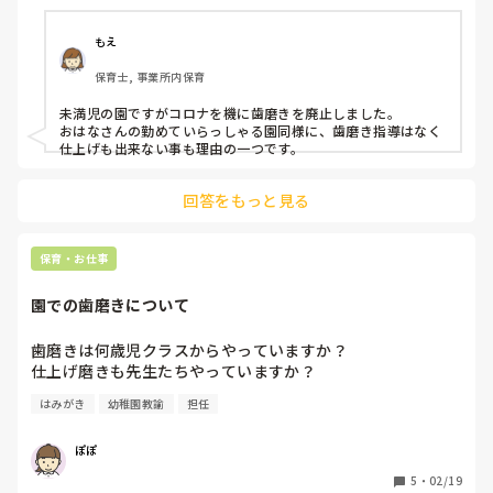
強い言葉になってしまいますが、意味がないなと…。

もえ
うがいを徹底すれば良いかな…とか思ってしまいます。
保育士, 事業所内保育
未満児の園ですがコロナを機に歯磨きを廃止しました。

おはなさんの勤めていらっしゃる園同様に、歯磨き指導はなく
仕上げも出来ない事も理由の一つです。
回答をもっと見る
保育・お仕事
園での歯磨きについて
歯磨きは何歳児クラスからやっていますか？

仕上げ磨きも先生たちやっていますか？
はみがき
幼稚園教諭
担任
ぽぽ
5
・
02/19