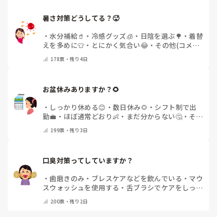
暑さ対策どうしてる？🥵
・
水分補給🥤
・
冷感グッズ🧊
・
日陰を選ぶ🌳
・
着替
えを多めに👕
・
とにかく気合い😂
・
その他(コメン
トで教えてください)
178
票・
残り4日
お盆休みありますか？🌻
・
しっかり休める😊
・
数日休み🌻
・
シフト制で出
勤💼
・
ほぼ通常どおり👶
・
まだ分からない🤔
・
その
他(コメントで教えてください)
199
票・
残り3日
口臭対策ってしていますか？
・
歯磨きのみ
・
ブレスケアなどを飲んでいる
・
マウ
スウォッシュを使用する
・
舌ブラシでケアをしっか
りする
・
フリスクをかじる
・
気にしたことない
・
そ
200
票・
残り2日
の他(コメントで教えて下さい)