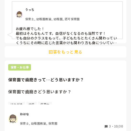
にも、○○ちゃんも歯磨いてきてねと伝えたら、いやだ歯磨
かないと言われてしまい、責任実習だったので保育者からの
うっち
助言などはなく、私が全て声掛けをしなければいけない形で
保育士, 幼稚園教諭, 幼稚園, 認可保育園
した。今日一日を振り返っても反省しかありません

保育士向いてないかもしれないとまで思ってしまいました。
お疲れ様でした！

明日で実習も終わりでこの実習が終わればもう就職活動に入
最初はそんなもんです。自信がなくなるのも当然です！

ります。ちゃんとした声掛けも出来ないのに保育士になれる
でも自分のクラスをもって、子どもたちとたくさん関わってい
くうちにその時に応じた言葉かけも関わり方も身についていき
ます。

回答をもっと見る
最後の1日、楽しんでください！
保育・お仕事
保育園で歯磨きって…どう思いますか？
保育園で歯磨きどう思いますか？

うちの園は保管が衛生的によろしくないなと思う部分があり
はみがき
幼児
保育士
ます。

歯磨き同士がぶつかる、ブラシ部分が汚れているなど…

おはな
保育士, 幼稚園教諭, 保育園
歯磨き指導していないし、仕上げもしてあげる時間はなく…
3
・
10/30
子どもだけで歯磨きできるわけないとおもうのです。
