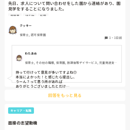
先日、求人について問い合わせをした園から連絡があり、園
見学をすることになりました。

私としては求人に応募したという認識ですが、『園見学をご
履歴書
持ち物
転職
案内させていただきたいです』とのことで持ち物について質
問しましたが、見学なので特にありませんとのこと

クッキー
保育士, 認可保育園
このような場合は本当に見学だけで終了なのでしょうか？

1
・
1日前
それとも、やはり履歴書や職務経歴書を持参した方が良いの
でしょうか？
わたあめ
保育士, その他の職種, 保育園, 放課後等デイサービス, 児童発達支援
施設
持って行けって意見が多いですよね🥺

本当によかった！と感じたら提出し、

うーん？って思う所があれば

ありがとうございましたとだけ

伝えて個人情報の履歴書は渡さず帰ります🥺！

回答をもっと見る
一応、持参の準備だけはしときます！

キャリア・転職
面接の志望動機