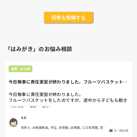
回答を投稿する
「はみがき」のお悩み相談
保育・お仕事
今日無事に責任実習が終わりました。フルーツバスケットを
したのですが、途...
今日無事に責任実習が終わりました。

フルーツバスケットをしたのですが、途中から子どもも飽き
てしまい、グダグダになってしまいました。

はみがき
実習
遊び
ゲームの最中に立ってしまう子や、わざと座らない子、ずっ
と同じ椅子に座っている子、様々な子がいました。フルーツ
えむ
バスケットだから○○ちゃんも移動するんだよと声掛けをし
保育士, 幼稚園教諭, 学生, 保育園, 幼稚園, 公立保育園, 認可
てもその子はずっとその椅子に座ってしまっていてどうした
4
・
09/08
保育園, 認証・認定保育園, 病児保育, 病院内保育, 託児所, 児
らいいのか分かりませんでした。また食後の歯磨きをする際
童施設, 児童養護施設, 乳児院, 小規模認可保育園