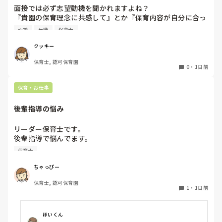
面接では必ず志望動機を聞かれますよね？

『貴園の保育理念に共感して』とか『保育内容が自分に合っ
てると思いました』等々が多いかと思いますが、実際はどう
面接
転職
保育士
なのでしょうか？

私自身、園の雰囲気とか園の規模、保育内容は勘案しますが
クッキー
正直なところ、家から通いやすいか、給与はどうか…という
保育士, 認可保育園
ところに重きを置いています

0
・
1日前
もちろんそんなことは話せませんが

皆さんは、志望動機をどのように答えていますか？また、本
保育・お仕事
音はどうですか？
後輩指導の悩み
リーダー保育士です。

後輩指導で悩んでます。

初めて年長を持つ後輩がいますが

保育士
初めての割にわからないことを聞きにこなかったり、聞かな
いで様子見てると直前になるまで何もアクションがなかった
ちゃっぴー
り

保育士, 認可保育園
他の職員に聞いてる様子もなくて

1
・
1日前
もう何考えてるんだかさっぱりです。

よほど自分に聞きづらいのか、聞く必要性さえ感じないの
ほいくん