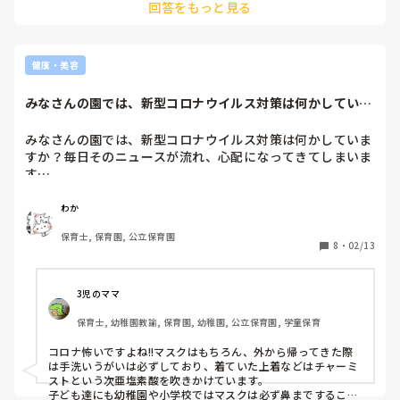
回答をもっと見る
健康・美容
みなさんの園では、新型コロナウイルス対策は何かしていま
すか？毎日そのニ...
みなさんの園では、新型コロナウイルス対策は何かしていま
すか？毎日そのニュースが流れ、心配になってきてしまいま
す…。
わか
保育士, 保育園, 公立保育園
8
・
02/13
3児のママ
保育士, 幼稚園教諭, 保育園, 幼稚園, 公立保育園, 学童保育
コロナ怖いですよね!!マスクはもちろん、外から帰ってきた際
は手洗いうがいは必ずしており、着ていた上着などはチャーミ
ストという次亜塩素酸を吹きかけています。

子ども達にも幼稚園や小学校ではマスクは必ず鼻まですること