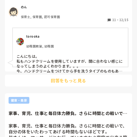
が多く間に合わない感じです。

皆さんは手荒れ対策とかしていますか？
のん
保育士, 保育園, 認可保育園
11
・
12/15
torooka
幼稚園教諭, 幼稚園
こんにちは。

私もハンドクリームを使用していますが、間に合わない感じに
なってしまうのよくわかります。。。

今、ハンドクリームをつけてから手を洗うタイプのものもある
ようで、気になっているところです。

回答をもっと見る
あとは、手があまりに荒れているときは、水絆創膏などもしよ
うしています。

絆創膏より水に濡れても大丈夫なので衛生的ですし、あまり気
にならないですよ！
健康・美容
家事、育児、仕事と毎日体力勝負。さらに時間との戦いで、
自分の体をいたわ...
家事、育児、仕事と毎日体力勝負。さらに時間との戦いで、
自分の体をいたわってあげる時間もないほどです。
