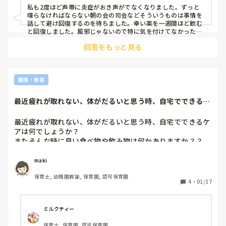
いらっしゃったら、どのようなことに気をつけているかや、
私も2度ほど声帯に炎症がおき声がでなくなりました。ずっと
喋らなければならない朝の会の司会などそういうものは事情を
話して避け回復するのを待ちました。幸い薬を一週間ほど飲む
と回復しました。風邪じゃないので特に気を付けてなかったで
すが声帯に負担がかからないように気にかけてはいました。
回答をもっと見る
健康・美容
最近疲れが取れない、体がだるいと思う時、自宅でできるケ
アは何でしょうか...
最近疲れが取れない、体がだるいと思う時、自宅でできるケ
アは何でしょうか？

またそんな時に良い食べ物や飲み物は何かありますか？？
maki
保育士, 幼稚園教諭, 保育園, 認可保育園
4
・
01/17
ミルクティー
保育士, 保育園, 認可保育園