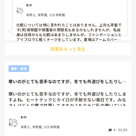
わか
アームカバーなども見た目がカッコ悪いっと言う理由でつけ
保育士, 保育園, 公立保育園
ることもダメでした。

今、子どもが通っている幼稚園の先生も見た目はスッピンに
化粧については特に言われたことはありません。上司も茶髪で
近いと思います。スッピンの先生を見ると、私のようにシミ
す(笑)保育園や保護者の雰囲気もあるのもしれませんが、私自
出てきちゃうよ〜‼︎って教えてあげたいくらいです。
身は日頃からも化粧はあまりしませんが、ファンデーションと
アイブロウと軽くチークをしています。夏場はアームカバーと
首に巻くタオルと帽子は日焼け止めのため必須アイテムです！
回答をもっと見る
女性として、そこは考えてほしいですよね…いろいろ対策して
いても、シミ、いっぱいです…
健康・美容
寒いのがとても苦手なのですが、冬でも外遊びをしたりしま
すよね。ヒートテ...
寒いのがとても苦手なのですが、冬でも外遊びをしたりしま
すよね。ヒートテックとカイロが手放せない毎日です。みな
さんはどんな寒さ対策してますか？ちなみに私の働いている
ところは、冬は－１５℃なんて当たり前です…
わか
保育士, 保育園, 公立保育園
4
・
01/05