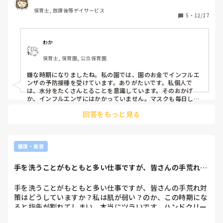
保育士, 放課後等デイサービス
5
・
12/17
わか
保育士, 保育園, 公立保育園
嫌な時期になりましたね。私の園では、園のお金でインフルエ
ンザの予防接種を受けています。ありがたいです。私個人で
は、水分をたくさんとることを意識しています。そのおかげ
か、インフルエンザにはかかっていません。マスクも毎日して
います。
回答をもっと見る
健康・美容
手を洗うことがもともと多い仕事ですが、皆さんの手荒れ対
策はどうしていま...
手を洗うことがもともと多い仕事ですが、皆さんの手荒れ対
策はどうしていますか？私は肌が弱い？のか、この時期にな
ると指先が割れてしまい、本当にツラいです。ハンドクリー
ムをつけますが、またすぐ手を洗うことになってしまい、無