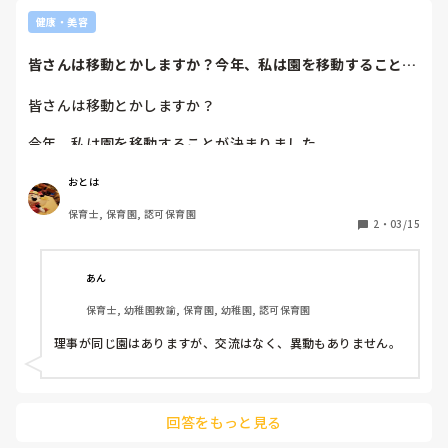
健康・美容
皆さんは移動とかしますか？今年、私は園を移動することが
決まりました。園...
皆さんは移動とかしますか？

今年、私は園を移動することが決まりました。

園長と一緒に移動が決まりましたが少し不安でもあります。

おとは
３月～５月まで

保育士, 保育園, 認可保育園
私はよく辛くなるとからだ壊したりしやすいのです。

2
・
03/15
今のところでは本当に優しい方(そのなかでも厳しい方もい
らっしゃいますが)が多く厳しくても教えてもらえます。

あん
保育士, 幼稚園教諭, 保育園, 幼稚園, 認可保育園
今週木曜日…私は会議がありその場所に行き、皆さんに会い
ます。

理事が同じ園はありますが、交流はなく、異動もありません。
その時に私の持病のこと伝えた方がよろしいのでしょうか？

私の持病は腸閉塞の一種でして医者も知らない方もいらっし
ゃいます。

園長にもあまり伝えてはないような覚えがあります。

回答をもっと見る
皆さんにならないように…そして厳しいときはすみませんと