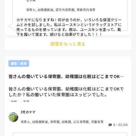
保育士, 幼稚園教諭, 認可外保育園, 事業所内保育
カサカサになりますね！何が合うのか、いろいろな保湿クリー
ムとかを試しました。私はユースキンというドラッグストアに
売ってるものを使っています。夜は、ユースキンを塗って、靴
下を履いて寝ます。続けると効果がでました！！！
回答をもっと見る
健康・美容
皆さんの働いている保育園、幼稚園は化粧はどこまでOKで
したか？私の働い...
皆さんの働いている保育園、幼稚園は化粧はどこまでOKで
したか？私の働いていた保育園はスッピンでした。

日焼け止めも未満児クラスはNGで、以上児クラスもなるべ
幼児
乳児
く日焼け止めNGでしたが軽く塗っている先生はいました。

研修とかでいろんなところからくる保育士の方を見ますが、
3児のママ
化粧バッチリの先生もいます。やっぱり私自身もファンデく
保育士, 幼稚園教諭, 保育園, 幼稚園, 公立保育園, 学童保育
らいは塗りたかったなぁーって思います。

6
・
01/06
今はその時のダメージでシミそばかすがたくさんあり切なく
なります。ファンデだけではもう隠せません。
