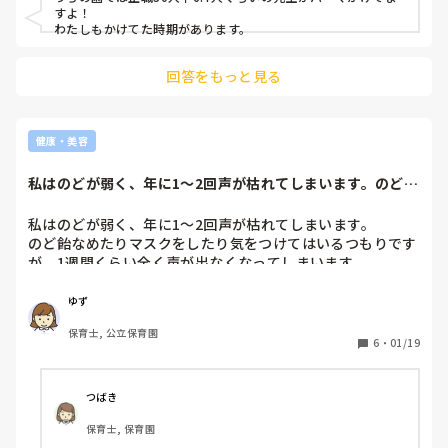
すよ！

わたしもかけてた時期があります。
回答をもっと見る
健康・美容
私はのどが弱く、年に1〜2回声が枯れてしまいます。のど飴
なめたりマスク...
私はのどが弱く、年に1〜2回声が枯れてしまいます。

のど飴なめたりマスクをしたり気をつけてはいるつもりです
が、1週間くらい全く声が出なくなってしまいます。

そうなると、こそこそ声で話さなければなりません…

保育がとてもやりにくく周りに迷惑もかけて困っています。

ゆず
耳鼻咽喉科に行っても風邪からだね〜としか言われず、特に
保育士, 公立保育園
ポリープがあるなどの問題はありません。

6
・
01/19
同じような経験されている方、また周りにこういう先生がい
る方いますか？

つばき
全然声が不調になることはないですか？

保育士, 保育園