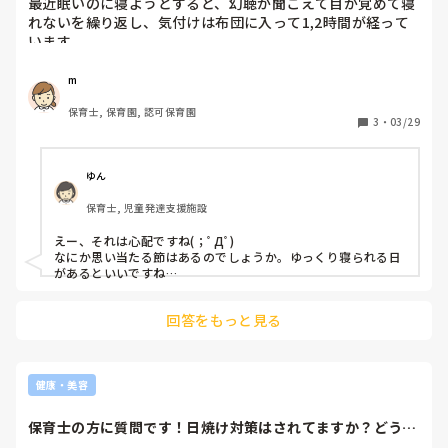
最近眠いのに寝ようとすると、幻聴が聞こえて目が覚めて寝
れないを繰り返し、気付けは布団に入って1,2時間が経って
います。。

m
保育士, 保育園, 認可保育園
3
・
03/29
ゆん
保育士, 児童発達支援施設
えー、それは心配ですね(；ﾟДﾟ)

なにか思い当たる節はあるのでしょうか。ゆっくり寝られる日
があるといいですね…
回答をもっと見る
健康・美容
保育士の方に質問です！日焼け対策はされてますか？どうし
てもプールの季節...