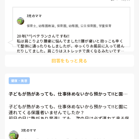
3児のママ
保育士, 幼稚園教諭, 保育園, 幼稚園, 公立保育園, 学童保育
20年(^^)ベテランさんですね‼︎

私は肩こりより腰痛に悩んでました‼︎腰が痛いと抱っこも辛く
て整体に通ったりもしましたが、ゆっくりお風呂に入って揉ん
だりしてました。肩こりはストレッチで良くなるみたいです
よ〜‼︎タオルを四つ折りにしてタオルを床に置きまず右肩を乗
回答をもっと見る
せ仰向けになって右手を軽く曲げます💪←こんな感じで。

これで10秒やって次に左下にタオルを置いて同じように軽く曲
げ10秒やるだけでだいぶ楽になるそうです。

説明不足ですみません。やってみてください。

すみません、タオルはフェイスタオルではなく長めのタオルで
健康・美容
した。
子どもが熱があっても、仕事休めないから預かって!!と園に
連れてくる保護...
子どもが熱があっても、仕事休めないから預かって!!と園に
連れてくる保護者いませんでしたか？

前日の日に熱があり早退しても、次の日は必ず連れて来る保
護者いませんでしたか？

3児のママ