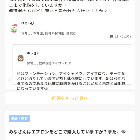
こまで化粧をしていますか？

保護者の方などに濃いと言われた方はいますか？
けろっぴ
保育士, 保育園, 認可外保育園, 託児所
21
・
12/09
ゆっきぃ
保育士, 放課後等デイサービス
私はファンデーション、アイシャドウ、アイブロウ、チークな
どひと通りしていますが割と薄化粧にしています。朝はバタバ
タするのであまり化粧に時間をかけることがなく自然と薄化粧
になっています💦
回答をもっと見る
健康・美容
みなさんはエプロンをどこで購入していますか？また、今ま
で子どもウケがよ...