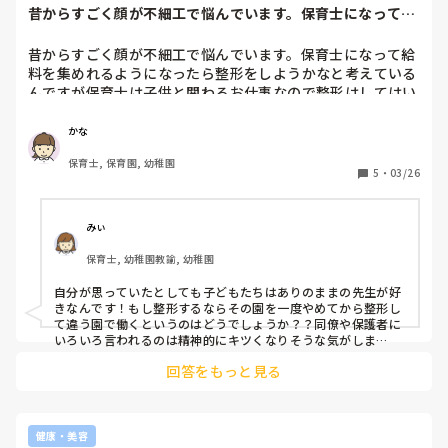
昔からすごく顔が不細工で悩んでいます。保育士になって給
料を集めれるよう...
昔からすごく顔が不細工で悩んでいます。保育士になって給
料を集めれるようになったら整形をしようかなと考えている
んですが保育士は子供と関わるお仕事なので整形はしてはい
けないのでしょうか…😭😭教えて欲しいです。している人な
どアドバイスほしいです。
かな
保育士, 保育園, 幼稚園
5
・
03/26
みぃ
保育士, 幼稚園教諭, 幼稚園
自分が思っていたとしても子どもたちはありのままの先生が好
きなんです！もし整形するならその園を一度やめてから整形し
て違う園で働くというのはどうでしょうか？？同僚や保護者に
いろいろ言われるのは精神的にキツくなりそうな気がしま
す、、、
回答をもっと見る
健康・美容