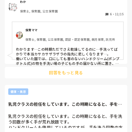
意味になってしまいます…
わか
保育士, 保育園, 公立保育園
6
・
12/15
保育ママ
保育士, 保育園, 公立保育園, 認証・認定保育園, 病児保育, 託児所
わかります…この時期ただでさえ乾燥してるのに…手洗ってば
かりで本当カサカサザラザラの指先に悲しくなります…。

働いていた園では、口にしても害のないハンドクリーム(ポンプ
ボトル式)の物を手洗い場の子どもの手の届かない所に置き、保
育士でシェアして使っていました！！

回答をもっと見る
手洗っても、その流れに慣れると手の潤いもだいぶ蘇ってきま
した！！なので、他の保育士の人と相談してポンプボトル式の
クリームにするのもオススメです۬৺۬☆
健康・美容
乳児クラスの担任をしています。この時期になると、手を洗
う回数が多く手が...
乳児クラスの担任をしています。この時期になると、手を洗
う回数が多く手が荒れ放題です。

ハンドクリームも使用しているのですが、手を洗う回数の方