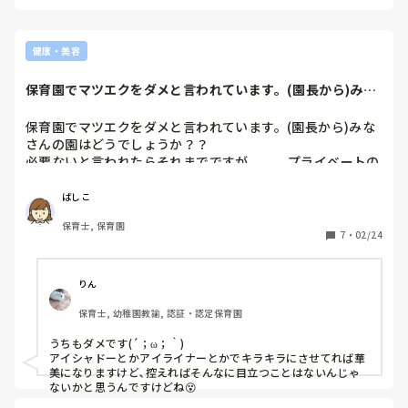
感染したら、心理的に保育士の仕事が出来なくなりそうです。

保育士を守るためにも、保育の縮小をもっと強く推進して欲し
い…というのが私の気持ちです。

４月からお仕事開始とのことで色々不安があると思いますが、
健康・美容
子どものウイルスは強く、本当に色々な病気をもらうため今か
ら丈夫なからだ作りをすることをオススメします！

保育園でマツエクをダメと言われています。(園長から)みな
免疫力を高め、しっかり睡眠を取る、規則正しい生活を送って
さんの園はどう...
みてくださいね☆

一緒に頑張りましょう！
保育園でマツエクをダメと言われています。(園長から)みな
さんの園はどうでしょうか？？

必要ないと言われたらそれまでですが、、、プライベートの
こともあるしなあと思ったり。

危険かと言われたらそうでもない、昔程、華美なものとはな
ばしこ
くなってきているとはおもうのですが、？そんなにダメなも
保育士, 保育園
のなのでしょうか、、、
7
・
02/24
りん
保育士, 幼稚園教諭, 認証・認定保育園
うちもダメです(´；ω；｀)

アイシャドーとかアイライナーとかでキラキラにさせてれば華
美になりますけど､控えればそんなに目立つことはないんじゃ
ないかと思うんですけどね😵