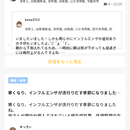
保育士, 幼稚園教諭, 保育園, 幼稚園, 公立保育園, 学童保育
6
・
12/20
kana0715
保育士, 幼稚園教諭, 保育園, 幼稚園, 公立保育園, 認可保育園, 認
証・認定保育園, 認可外保育園, プリスクール・幼児教室, 病児保育, 
病院内保育
いましたいました！しかも明らかにインフルエンザの症状あり
の子供もいましたよ｡ﾟ(ﾟ´д｀ﾟ)ﾟ｡

朝から下剤入れてるため、一時的に朝は熱が下がっても昼過ぎ
には絶対上がるんですよね…

お仕事大変なことはこちらも理解してますが、子どものことを
回答をもっと見る
もう少し考えて欲しいですね
健康・美容
寒くなり、インフルエンザが流行りだす季節になりました
ね。皆さんが園内や...
寒くなり、インフルエンザが流行りだす季節になりました
ね。

皆さんが園内や個人でされている感染症対策、体調管理の方
法はありますか？またインフルエンザの予防接種はされてま
すか？
ゆっきぃ