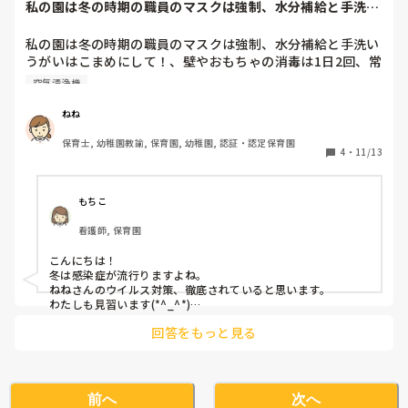
私の園は冬の時期の職員のマスクは強制、水分補給と手洗い
うがいはこまめに...
私の園は冬の時期の職員のマスクは強制、水分補給と手洗い
うがいはこまめにして！、壁やおもちゃの消毒は1日2回、常
に加湿器と空気清浄機が稼働している園なのですがそれでも
空気清浄機
頻繁に風邪ひきます。

風邪やインフルなど流行る時期なのでみなさんの感染症予防
ねね
法教えてください！
保育士, 幼稚園教諭, 保育園, 幼稚園, 認証・認定保育園
4
・
11/13
もちこ
看護師, 保育園
こんにちは！

冬は感染症が流行りますよね。

ねねさんのウイルス対策、徹底されていると思います。

わたしも見習います(*^_^*)

あとは鼻水やヨダレなどの体液をこまめに拭いたり、拭いたあ
回答をもっと見る
と必ず手指消毒をしたり…が思いつきました。
前へ
次へ