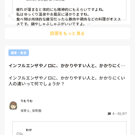
疲れが溜まると体的にも精神的にもえらいですよね。

私はゆっくり温泉やお風呂に浸かりますね。

食べ物は肉体的な疲労だったら豚肉や鶏肉などの料理がオスス
メです。鍋やしゃぶしゃぶがいいですよ。

精神的にも疲れているなら、オレンジやミカンなどのビタミン
回答をもっと見る
を含む果物を一緒にとると良いです。

あとは、私の好きなのは、アップルティーやレモンティーな
ど、温かい飲み物飲んで寝るのが好きなので、よろしければ試
して見てください
健康・美容
インフルエンザやノロに、かかりやすい人と、かかりにくい
人の違いって何で...
インフルエンザやノロに、かかりやすい人と、かかりにくい
人の違いって何でしょうか？
りむりむ
保育士, 保育園
4
・
01/07
わか