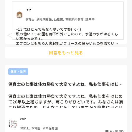
リプ
保育士, 幼稚園教諭, 幼稚園, 事業所内保育, 託児所
−15 ℃はとんでもなく寒いですね(･o･;) 

私の働いていた園も廊下が外でしたので、水道の水が凍るくら
い寒かったです。

エプロンはもちろん裏起毛かフリースの暖かいものを着ていま
した。中にUNIQLOのヒートテックの極暖を着て、タートルネ
回答をもっと見る
ックのフリース、UNIQLOのウルトラライトダウンジャケット
を着て、その上にエプロンを着て過ごしていました。

外遊びの時は更にその上から2 サイズくらい大きいメンズ用の
UNIQLOのボアパーカーを着て遊んでいました。　

めちゃくちゃ着込んでいましたので、寒さを全く感じなかった
健康・美容
ですよ！笑
保育士の仕事は体力勝負で大変ですよね。私も仕事をはじめ
て20年以上経ち...
保育士の仕事は体力勝負で大変ですよね。私も仕事をはじめ
て20年以上経ちますが、肩こりがひどいです。みなさんは肩
こり解消のため、どんなことをしていますか？簡単にほぐせ
る方法を知りたいです。
わか
保育士, 保育園, 公立保育園
4
・
01/05