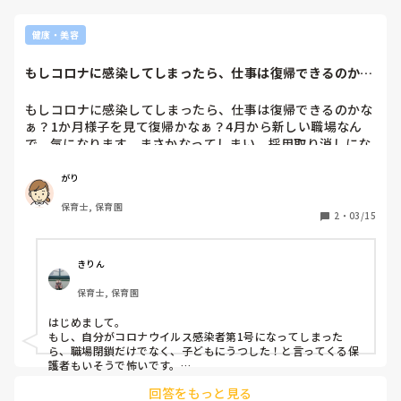
いう意味を込めようと思ってます。
健康・美容
もしコロナに感染してしまったら、仕事は復帰できるのかな
ぁ？1か月様子を...
もしコロナに感染してしまったら、仕事は復帰できるのかな
ぁ？1か月様子を見て復帰かなぁ？4月から新しい職場なん
で、気になります。まさかなってしまい、採用取り消しにな
らないか不安です。
がり
保育士, 保育園
2
・
03/15
きりん
保育士, 保育園
はじめまして。

もし、自分がコロナウイルス感染者第1号になってしまった
ら、職場閉鎖だけでなく、子どもにうつした！と言ってくる保
護者もいそうで怖いです。

万が一、同居する高齢者も感染し、命を落とされたら…

回答をもっと見る
考えただけでも怖いです。
