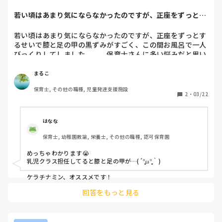
若い頃はあまり気にならなかったのですが、正座をずっとす
るせいで膝と足の...
若い頃はあまり気にならなかったのですが、正座をずっとす
るせいで膝と足の甲の黒ずみがすごく、この間お風呂で一人
びっくりしてしました、、、保育士さんに多い悩みだと思い
ます😭

おすすめのケアや少しでも黒ずみを薄くする方法があれば教
まるこ
えていただけたら嬉しいです。

保育士, その他の職種, 児童発達支援施設
よろしくお願い致します🙇‍♀️
2
・
03/22
はなな
保育士, 幼稚園教諭, 栄養士, その他の職種, 認可保育園
めっちゃわかります😭

乳児クラス担任してると膝と足の甲が…(´°̥̥̥̥̥̥̥̥ω°̥̥̥̥̥̥̥̥｀)

ケラチナミン、オススメです！
回答をもっと見る