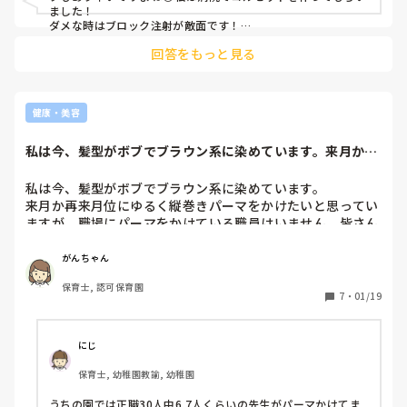
ました！

ダメな時はブロック注射が敵面です！

一度しっかりとレントゲン、MRI、C Tなどを撮ってもらうとい
回答をもっと見る
いかもしれませんね！レントゲンでは分からない内部のことを
MRIなどでわかることも多いので😀

整体、マッサージは正直なところ気休めです。。。
健康・美容
私は今、髪型がボブでブラウン系に染めています。来月か再
来月位にゆるく縦...
私は今、髪型がボブでブラウン系に染めています。

来月か再来月位にゆるく縦巻きパーマをかけたいと思ってい
ますが、職場にパーマをかけている職員はいません。皆さん
の職場にはどれ位いらっしゃるか教えて頂けたら嬉しいで
がんちゃん
保育士, 認可保育園
7
・
01/19
にじ
保育士, 幼稚園教諭, 幼稚園
うちの園では正職30人中6.7人くらいの先生がパーマかけてま