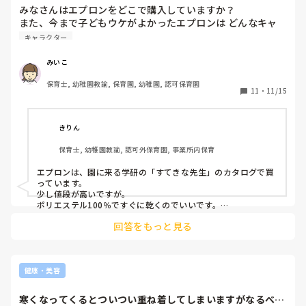
みなさんはエプロンをどこで購入していますか？

また、今まで子どもウケがよかったエプロンは どんなキャ
ラクター(or デザイン)でしたか？(^^)
キャラクター
みいこ
保育士, 幼稚園教諭, 保育園, 幼稚園, 認可保育園
11
・
11/15
きりん
保育士, 幼稚園教諭, 認可外保育園, 事業所内保育
エプロンは、園に来る学研の「すてきな先生」のカタログで買
っています。

少し値段が高いですが。

ポリエステル100％ですぐに乾くのでいいです。

11ぴきのねこやノンタンなどのエプロンは、子どもからも保護
回答をもっと見る
者からも人気でした！
健康・美容
寒くなってくるとついつい重ね着してしまいますがなるべく