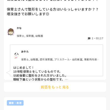
没抜きでお願いし...
保育士さんで整形をしている方はいらっしゃいますか？？

埋没抜きでお願いします😔
かな
保育士, 保育園, 幼稚園
2
・
03/27
あやた
保育士, 幼稚園, 認可保育園, プリスクール・幼児教室, 事業所内保
育, 託児所, その他の職場
はじめまして！

10年程保育士をしているものです。

以前後輩に整形をされた方がいました。

眼瞼下垂という状態からの整形です。

術後しばらくは体調面が不安定でしたが、本人は満足していま
回答をもっと見る
した。
健康・美容