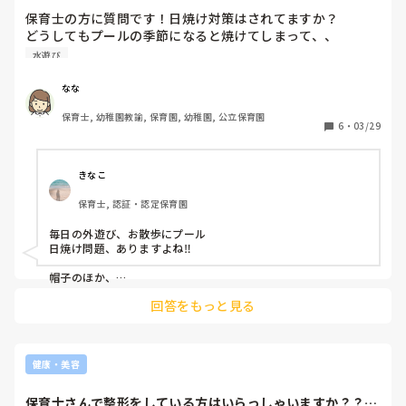
保育士の方に質問です！日焼け対策はされてますか？

どうしてもプールの季節になると焼けてしまって、、

おすすめあったら教えてください！
水遊び
なな
保育士, 幼稚園教諭, 保育園, 幼稚園, 公立保育園
6
・
03/29
きなこ
保育士, 認証・認定保育園
毎日の外遊び、お散歩にプール

日焼け問題、ありますよね‼

帽子のほか、

300円ショップなどで売っているアームカバーや

回答をもっと見る
ユニクロのUVカットパーカーなど着用…

プールの時はあきらめています(^^;

日焼けした後の保湿をする事に重点を置きました。

答えになっていなくてすみません💦
健康・美容
保育士さんで整形をしている方はいらっしゃいますか？？埋