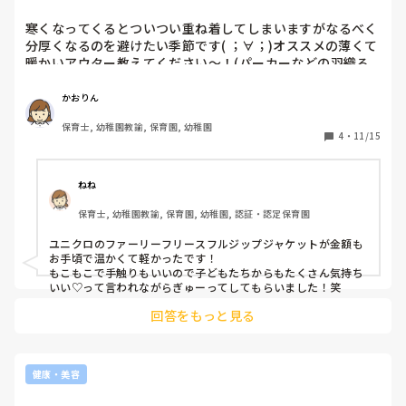
分厚くなるのを避...
寒くなってくるとついつい重ね着してしまいますがなるべく
分厚くなるのを避けたい季節です( ；∀；)オススメの薄くて
暖かいアウター教えてください〜！(パーカーなどの羽織る
系)
かおりん
保育士, 幼稚園教諭, 保育園, 幼稚園
4
・
11/15
ねね
保育士, 幼稚園教諭, 保育園, 幼稚園, 認証・認定保育園
ユニクロのファーリーフリースフルジップジャケットが金額も
お手頃で温かくて軽かったです！

もこもこで手触りもいいので子どもたちからもたくさん気持ち
いい♡って言われながらぎゅーってしてもらいました！笑
回答をもっと見る
健康・美容