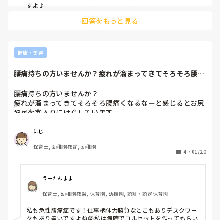
すよ♪
回答をもっと見る
健康・美容
腰痛持ちの方いませんか？疲れが溜まってきてそろそろ腰痛
くなるなーと感じ...
腰痛持ちの方いませんか？

疲れが溜まってきてそろそろ腰痛くなるなーと感じるとお尻
や足を念入りにほぐしています。

でもやはり腰がいたくなることが多いです。

職業病とわかっていますが、マッサージや整体に行った方が
にじ
いいですか？

保育士, 幼稚園教諭, 幼稚園
また通ってる方はどれくらいの頻度で行かれてますか？
4
・
01/20
うーたんまま
保育士, 幼稚園教諭, 保育園, 幼稚園, 認証・認定保育園
私も急性腰痛症です！仕事柄体力勝負なとこもありデスクワー
クもあり辛いですよね😭私は病院でコルセットを作ってもらい