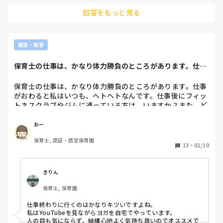
を伝えてます。極力人混みは避けるようにしてます。
回答をもっと見る
健康・美容
保育士の仕事は、かなり体力勝負のところがあります。仕事
がおわると私はい...
保育士の仕事は、かなり体力勝負のところがあります。仕事
がおわると私はいつも、ヘトヘトなんです。仕事後にフィッ
トネスクラブやジムに通っている方は、いますか？また、ど
んな内容でしょうか。
おー
保育士, 認証・認定保育園
13
・
02/10
きりん
保育士, 保育園
仕事終わりに行くのはかなりキツいですよね。

私はYouTubeを見ながらヨガを自宅でやっています。

人の目も気にならず、結構心地よく気持ち良いのでオススメで