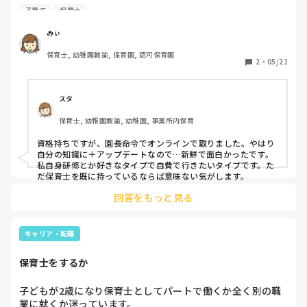
子育て支援員の資格も欲しくて（働きたいところで、この資
子育て
保育士
みぃ
保育士, 幼稚園教諭, 保育園, 認可保育園
2
・
05/21
スタ
保育士, 幼稚園教諭, 幼稚園, 事業所内保育
資格持ちですが、園長命令でオンラインで取りました。やはり
自分の知識に＋アップデートなので…新鮮で面白かったです。

私自身研修とか好きなタイプで自費で行きたいタイプです。た
回答をもっと見る
キャリア・転職
保育士をするか
子どもが2歳になり保育士としてパートで働くか全く別の職
業に就くか迷っています。
