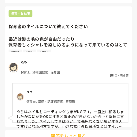
てきたり、冷たくあたるなど態度にひどく変化があることが出
になってほしいし、同じように女性の仕事だから待遇面が改
てきたら、その時には、話をして必要に応じて謝るなりすれば
善されないとかではなく、世の中に認められる仕事になって
いいと思います。

保育・お仕事
ほしいです。本当に大事で尊い職業のひとつですから。

何も起きていない段階で、考えを深めすぎてしまうより、これ
男性保育士の割合が増えたらいいな。

保育者のネイルについて教えてください
からの振る舞いだと思いますよ。

もしまた、休むことがありそうならば、事前に話しておくこと
ありがとうございました。

も大事かと。

最近は髪の毛の色が自由だったり

しばらくしたら、こちらのアカウントも削除します。
保育者もオシャレを楽しめるようになって来ているのはとて
憶測で考えて妄想を広げないことです。

も良いことだと思っているのですが、

デマがいつのまにか事実のようになってしまうのは、人間の思
3歳児
0歳児
2歳児
皆さんの園ではネイルの扱いはどうなっていますか？

い込みの度合いによるものです。
今の園では一応まだNGにはなっているのですが、

るや
爪が弱いからコーティングしていないと割れちゃう、とか
保育士, 幼稚園教諭, 保育園
色々理由がありつつ地味目のネイルを暗黙の了解でしている
2
・
8日前
人が半数くらいいます。

最近はプールがあったりと素足になることが多いのですが、
足は煌びやかなネイルになっています。笑

まき
保育士, 認証・認定保育園, 管理職
そもそもどうしてネイルがNGだったんだっけ？とだんだん
わからなくなって来ました笑

うちはネイルもコーティングもまだNGです。一度上に相談しま
他の園ではどのような感じなのか教えていただけたら嬉しい
したがなにかをOKにすると歯止めがきかないから…と園長に言
われました。ネイルしてるほうが、指先危なくない気がするん
ですけどね💦地方ですが、小さな認可外保育所などはネイル
OKのとこもあるようです。
回答をもっと見る