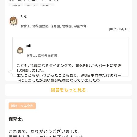
子育てをしながら保育をするのは気分転換になっています
子育て
パート
保育士
か？　

経験のある方で教えて頂きたいです。
りな
保育士, 幼稚園教諭, 保育園, 幼稚園, 学童保育
2
・
04/18
mii
保育士, 認可外保育園
こどもが1歳になるタイミングで、育休明けからパートに変更
し復職しました。

まだこどもが小さかったこともあり、週3日午前中だけのパー
トにしましたが良い気分転換になっていました😊
回答をもっと見る
雑談・つぶやき
保育士。
これまで、ありがとうございました。
