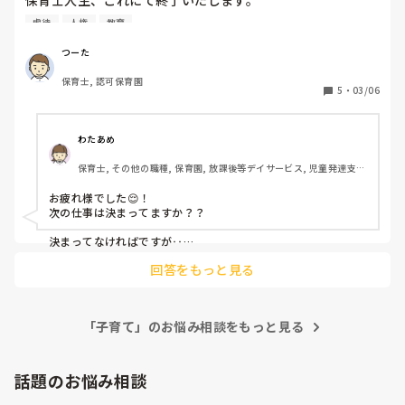
保育士人生、これにて終了いたします。

虐待
人権
教育
自分なりに頑張ってきた保育士。

しかしながら、認められることはなく終わります。

つーた
僕の努力不足かな。

保育士, 認可保育園
やっぱり、男性が保育士として仕事をするにはまだまだ難し
5
・
03/06
い世の中だなと、あらためて感じています。

遠くない近い未来、日本の保育が今よりも見直されて、子育
わたあめ
てそのものにおいても男性と女性、どちらの必要性も認めら
保育士, その他の職種, 保育園, 放課後等デイサービス, 児童発達支援
れ、保育士の待遇含めて男性も女性もどちらも働けるように
施設
なることを願っています。

お疲れ様でした😌！

次の仕事は決まってますか？？

その分、性教育や人権など子どもの頃から取り組んでいくこ
とが、将来的に虐待や性被害を防ぐことにつなげていく取り
決まってなければですが‥

デイサービスの保育士はどうですか！？運動系のデイサービス
組みが必要になっていくのだと個人的には思っていますが。

回答をもっと見る
だと、男性職員も多いし‥、！

性差やそれぞれの役割もお互いに学びつつ、いわゆる子ども
おすすめですよ〜😌、！

の前に立つ大人なの不正行為がなくなっていってほしい。

風あたりは強くなる一方、男性というだけで一歩引いてみら
れたり、フィルターがかかったりしていることは相手の振る
「子育て」のお悩み相談をもっと見る
舞いを見ればわかります。

それぞれ、特に男性保育士は偏見視されないよう、振る舞い
話題のお悩み相談
方や接し方に気をつけたり、清潔感を保とうとしたり、何か
しら考えて仕事に従事しているはずです。
