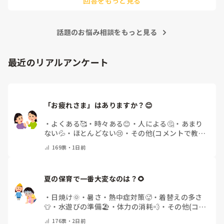
回答をもっと見る
由にできずで、やめたいけど子どもたちのことを思うとやめれ
ない…というような状態でした。きっと他にもこんな園たくさ
んありそうですよね💦
話題のお悩み相談をもっと見る
最近のリアルアンケート
「お疲れさま」はありますか？😊
・
よくある🥰
・
時々ある😊
・
人による🤔
・
あまり
ない💦
・
ほとんどない😢
・
その他(コメントで教え
てください)
169
票・
1日前
夏の保育で一番大変なのは？🌻
・
日焼け🌞
・
暑さ・熱中症対策🥵
・
着替えの多さ
👕
・
水遊びの準備🏖️
・
体力の消耗💨
・
その他(コメ
ントで教えてください)
176
票・
2日前