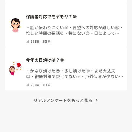
保護者対応でモヤモヤ？💭
・
話が伝わりにくい💭
・
要望への対応が難しい🥺
・
忙しい時間の長話⏰
・
特にない😊
・
日によって違
う🌿
・
その他(コメントで教えてください)
181
票・
3日前
今年の日焼けは？🌞
・
かなり焼けた😎
・
少し焼けた🌞
・
まだ大丈夫
😊
・
徹底対策で焼けてない✨
・
戸外保育が少ない
🌿
・
その他(コメントで教えてください)
204
票・
4日前
リアルアンケートをもっと見る