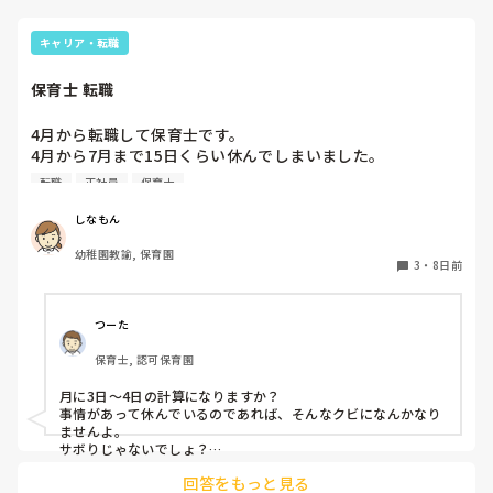
しかしながら、女性には見た目ではどうしても敵いませんし
劣ります。それが現実であり事実です。

キャリア・転職
それが、性差とも言えます。変えようがない。

じゃあイケメンだったらいいのか。イケメンなら、見た目で
保育士 転職
大丈夫、ってことがあるのも、事実でしょう。

4月から転職して保育士です。

人は結局、見た目。

4月から7月まで15日くらい休んでしまいました。

そうなんだと思います。僕は以前、保育士をしている友人に
同じクラスの先生いるのですが、いい気しないと思います。
言われたことがあります。

転職
正社員
保育士
やめた方がいいですかね？また、クビになりますかね？
「お前は見た目で損してるよ。」

見た目で働けない仕事がある世の中なら、人手不足なのに技
しなもん
術力はあるのに、これだけ働けない人が増えていることも納
幼稚園教諭, 保育園
得です。

3
・
8日前
でも、日本中に活躍されている男性保育士さんはたくさんい
らっしゃいます。

つーた
その方々含め、保育士の皆さんで日本の保育の未来を創って
保育士, 認可保育園
いっていただきたいです。

保育士を経験したものとして、保育が好きな人間の1人とし
月に3日〜4日の計算になりますか？

て、保育士の皆さんを応援しています。

事情があって休んでいるのであれば、そんなクビになんかなり
偉そうに聞こえてしまったら、ごめんなさい。

ませんよ。

決してそのような気持ちではないです。

サボりじゃないでしょ？

回答をもっと見る
同じクラスの先生が、もしも今後、いい気がしないと言葉にし
ただ、個人的には男性も保育士として長く働けるような待遇