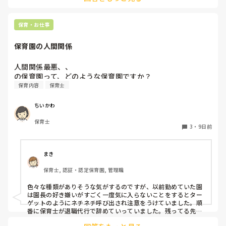
保育・お仕事
保育園の人間関係
人間関係最悪、、

の保育園って、どのような保育園ですか？
保育内容
保育士
ちいかわ
保育士
3
・
9日前
まき
保育士, 認証・認定保育園, 管理職
色々な種類がありそうな気がするのですが、以前勤めていた園
は園長の好き嫌いがすごく一度気に入らないことをするとター
ゲットのようにネチネチ呼び出され注意をうけていました。順
番に保育士が退職代行で辞めていっていました。残ってる先生
は園長のご機嫌取りでサビ残当たり前、製作や発表会なども自