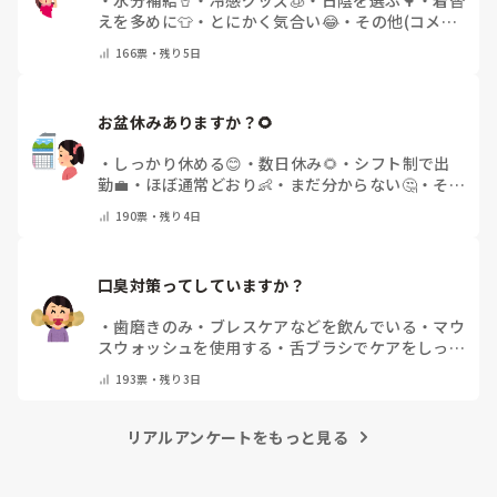
えを多めに👕
・
とにかく気合い😂
・
その他(コメン
トで教えてください)
166
票・
残り5日
お盆休みありますか？🌻
・
しっかり休める😊
・
数日休み🌻
・
シフト制で出
勤💼
・
ほぼ通常どおり👶
・
まだ分からない🤔
・
その
他(コメントで教えてください)
190
票・
残り4日
口臭対策ってしていますか？
・
歯磨きのみ
・
ブレスケアなどを飲んでいる
・
マウ
スウォッシュを使用する
・
舌ブラシでケアをしっか
りする
・
フリスクをかじる
・
気にしたことない
・
そ
193
票・
残り3日
の他(コメントで教えて下さい)
リアルアンケートをもっと見る