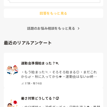
回答をもっと見る
話題のお悩み相談をもっと見る
最近のリアルアンケート
運動会準備始まった？🏃
・
もう始まった🏃
・
そろそろ始まる😊
・
まだこれ
から🌿
・
秋に入ってから🍁
・
運動会はないor終わ
った✨
・
その他(コメントで教えてください)
57
票・
残り6日
暑さ対策どうしてる？🥵
・
水分補給🥤
・
冷感グッズ🧊
・
日陰を選ぶ🌳
・
着替