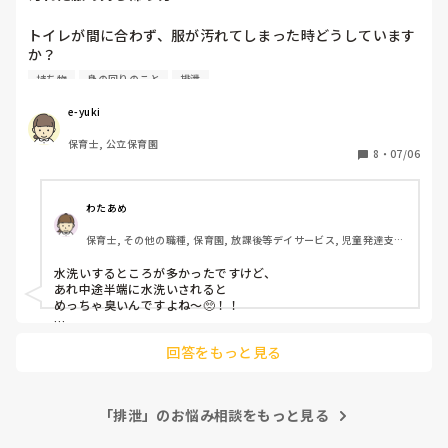
てもとりあえず出来てるのは「〇〇くん！遊ばない！ふさげ
うに少人数でしっかりと見てあげたい、子どもたちも落ち着い
ない！やめて！」と怒鳴りつけてたり、無理矢理個室に座ら
た環境のなかで排泄できますもんね少しでも子どもたちにとっ
トイレが間に合わず、服が汚れてしまった時どうしています
せたりしてるからだと思います。（部屋で同様な声掛けをし
ても先生にとっても過ごしやすい環境になりますように‥
か？

て言う事を聞かせるような保育をしているので）でも、私自
勤めている園では、0〜5才全員、そのままビニール袋に入れ
身はやはり子ども達が「おしっこうまくいったねよかった
持ち物
身の回りのこと
排泄
て持ち帰ります。最初は戸惑いましたが、今ではそれが普通
ね」と一緒に喜ぶ様子を見たいですし、一対一で向き合って
の感覚になっています。でも心の底で、水洗いした方がいい
あげたいと感じます。

e-yuki
と思っていて、、、みなさんは水洗いしていますか？
ただ、転職してまだ1年未満で、そのクラスの主担任が7.8個
保育士, 公立保育園
上の先輩なのですが、後輩に対してかなり高圧的な態度です
8
・
07/06
ごく意見を言いづらく、「トイトレのこの様子をしっかりと
見てあげたいから時間差で送ってほしい」「つられてしまう
子もトイレに影響が出てるので、配慮が必要な子は最後の方
わたあめ
に声掛けしてほしい」と伝えたいのですが未だに言えてませ
保育士, その他の職種, 保育園, 放課後等デイサービス, 児童発達支援
ん。

施設
水洗いするところが多かったですけど、

※夕方の時間帯なので、その次の活動でおやつや昼食や午睡
あれ中途半端に水洗いされると

があるわけでなく室内遊びをしている合間に行っています。
めっちゃ臭いんですよね〜🥺！！

時間に追われているわけでないので個別で対応する時間はた
そのままのほうがいいかもって

っぷりあるのに、担任達はいつも急かせか急げ急げという雰
回答をもっと見る
最近思ってます笑🥺！！

囲気ですごくやりづらいです。

※24.5人クラスに対して担任4人で

「排泄」のお悩み相談をもっと見る
夕方の時間帯は10人前後に担任1オア2人＋フリーが1オア2
人　で計3人はいます。ただ、配慮が必要な子が4人くらい夕