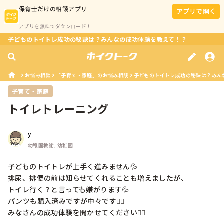
保育士
だけの相談アプリ
アプリで開く
アプリを無料でダウンロード！
子どものトイトレ成功の秘訣は？みんなの成功体験を教えて！？
お悩み相談
「子育て・家庭」のお悩み相談
子どものトイトレ成功の秘訣は？みん
子育て・家庭
トイレトレーニング
y
幼稚園教諭, 幼稚園
子どものトイトレが上手く進みません💦

排尿、排便の前は知らせてくれることも増えましたが、

トイレ行く？と言っても嫌がります💦

パンツも購入済みですが中々です🙇‍♀️

みなさんの成功体験を聞かせてください🙇‍♀️