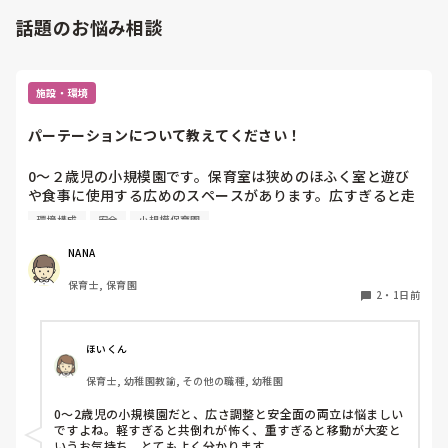
方まで残ります。
話題のお悩み相談
施設・環境
パーテーションについて教えてください！
0〜２歳児の小規模園です。保育室は狭めのほふく室と遊び
や食事に使用する広めのスペースがあります。広すぎると走
り回ったりして落ち着かないので、活動によってパーテーシ
環境構成
安全
小規模保育園
ョンで仕切っています。このパーテーションがウレタンのよ
うな素材で軽いので、ちょっと体が当たると倒れたり、つか
NANA
まり立ちが不安定な子にとっては共倒れになったりで危険で
保育士, 保育園
す。かと言って固定してしまうと活動によって柔軟に移動す
2
・
1日前
ることができなくなってしまうし…以前勤務していた園では
しっかりした重いものを置いていましたが、移動が大変で使
い勝手が悪く、子どもがぶつかって倒れた時に怖い思いをし
ほいくん
ました。

保育士, 幼稚園教諭, その他の職種, 幼稚園
皆さんの園ではどんなもので工夫されていますか？
0〜2歳児の小規模園だと、広さ調整と安全面の両立は悩ましい
ですよね。軽すぎると共倒れが怖く、重すぎると移動が大変と
いうお気持ち、とてもよく分かります。
