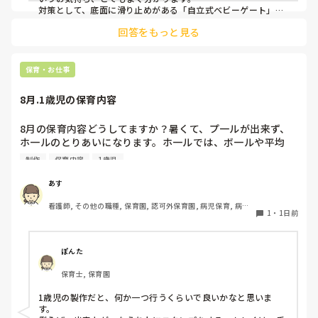
対策として、底面に滑り止めがある「自立式ベビーゲート」な
ら、つかまり立ちでも倒れにくく移動も楽でおすすめです。ま
回答をもっと見る
た、ストッパー付きキャスターをつけたロー棚を仕切りにすれ
ば、倒れず収納にもなって一石二鳥です。

今のウレタン製を活かすなら、壁や固定家具で挟む配置にした
り、脚元に水入りペットボトルなどの重りを付けて補強してみ
保育・お仕事
てくださいね。安全で使いやすい方法が見つかるよう応援して
8月.1歳児の保育内容
8月の保育内容どうしてますか？暑くて、プ一ルが出来ず、
ホ一ルのとりあいになります。ホ一ルでは、ボ一ルや平均
台、風船で遊んでいます。製作で、うちわや望遠鏡や風鈴🎐
制作
保育内容
1歳児
製作をしたりしますが、なかなか、集中できません。1歳児
クラスです、玩具で遊ばせながら、何人かずつよんで、やっ
あす
ています。何か、いいアイデアや、工夫など、何でもいいの
看護師, その他の職種, 保育園, 認可外保育園, 病児保育, 病院
で、教えて下さい。
1
・
1日前
内保育, その他の職場
ぽんた
保育士, 保育園
1歳児の製作だと、何か一つ行うくらいで良いかなと思いま
す。
