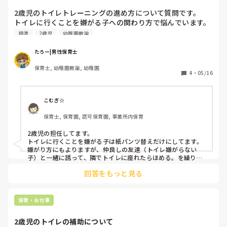
すか？
2歳児のトイレトレーニングの進め方について質問です。

トイレに行くことを嫌がる子への関わり方で悩んでいます。

楽しく取り組める工夫などあれば教えていただきたいです。
排泄
2歳児
幼稚園教諭
たろー|男性保育士
保育士, 幼稚園教諭, 幼稚園
4
・
05/16
こむぎ☆
保育士, 保育園, 認可保育園, 事業所内保育
2歳児の担任してます。

トイレに行くことを嫌がる子は紙パンツ替えだけにしてます。
嫌がり方にもよりますが、仲良しの友達（トイレ嫌がらない
子）と一緒に誘って、隣でトイレに座れたらほめる。を繰り返
しています。

回答をもっと見る
紙パンツが濡れてない時になるべく誘って、たまたま出るのを
待つ感じですね。お昼寝起きがよく出るので、お昼寝起きから
始めています。

２時間紙パンツが濡れなくて、トイレで出る子から、今どんど
保育・お仕事
んトレーニングパンツに移行中です(^^)

可愛いパンツ！かっこいいパンツに変身できる！と喜んで登園
2歳児のトイレの補助について
して落ち着いた時間からみんなトイレに押しかけて並んでます