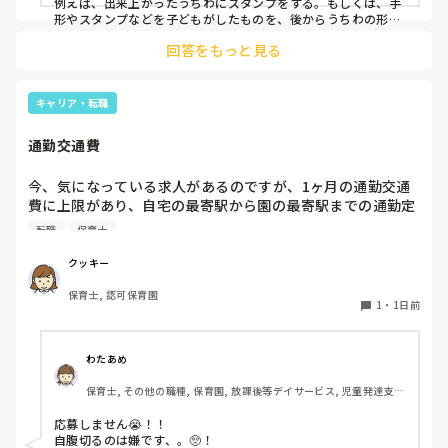
例えば、出来上がったうちわにスタンプをする。もしくは、手
形やスタンプなどを子どもがしたものを、後からうちわの形に
切る。1歳児なんて集中できないです。興味を持って来てくれ
回答をもっと見る
ただけで十分です。

お部屋では、ビニールシートを敷いて、片栗粉粘土、寒天や春
雨遊び、氷遊び、など間食遊びをたくさん行っています。

キャリア・転職
ホールに行っているクラスにお邪魔するのも良いかなと思いま
通勤交通費
す！いつもと違うおもちゃ、室内に興味津々です！
今、気になっている求人があるのですが、1ヶ月の通勤交通
費に上限があり、自宅の最寄駅から園の最寄駅までの通勤定
期代が5,000円ほどオーバーします

転職
保育士
たかが5,000円と考えるか…

私としてはなかなか大きい金額なので、この時点で応募を迷
クッキー
っているのですが、皆さんならどうしますか？
保育士, 認可保育園
1
・
1日前
わたあめ
保育士, その他の職種, 保育園, 放課後等デイサービス, 児童発達支援
施設
応募しません😭！！

自腹切るのは嫌です、。🥺！
