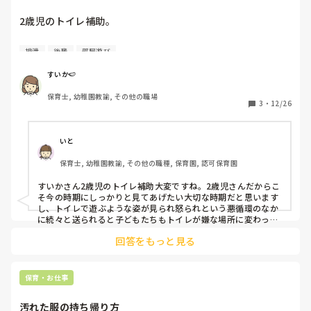
(^^)
2歳児のトイレ補助。

フリーでクラスの手伝いに入る時に、担任から「先生、トイ
排泄
後輩
部屋遊び
レに子どもたち送るから様子見て」とお願いされるのです
が、正直一人では人数が多過ぎて子どもたちの様子が全く一
すいか🍉
人ひとり見れません。しかも、立ち便器の男の子もまだあま
保育士, 幼稚園教諭, その他の職場
りいなくほぼ全員が個室なので余計に見れません。中にはま
3
・
12/26
だ個別でオムツからパンツに移行途中のトイトレの子もいる
のでじっくりと一対一で付き合ってあげたいのに続々と送ら
れます。しかも、スリッパを放り投げて遊ぶ子や便器に入れ
いと
ようとする子、トイレットペーパーをぐるぐると遊ぶ子それ
保育士, 幼稚園教諭, その他の職種, 保育園, 認可保育園
につられて真似する子等がいます。続々と送るにしても配慮
が必要な子は時間差で送るとか、トイトレ中の子は職員が別
すいかさん2歳児のトイレ補助大変ですね。2歳児さんだからこ
で付き添うとか色々方法はあるのに、いつも続々と送ってき
そ今の時期にしっかりと見てあげたい大切な時期だと思います
ます。

し、トイレで遊ぶような姿が見られ怒られという悪循環のなか
に続々と送られると子どもたちもトイレが嫌な場所に変わって
しまうこともあるかもしれませんね‥主担任の先生方が高圧的
前職で2歳児を持っていた時は現職の半分の人数を二人でじ
回答をもっと見る
な態度の先輩とのことでわたしも過去になかなか意見を言うこ
っくりとトイレの様子を確認しながら見る事が出来たり、ト
とができずにモヤモヤしてしまうことがありました。その先生
イレでサンダルで遊んだりトイレットペーパーを放り投げた
も自分でこうしたいというクラスへの思いもあるだろうし後輩
りぐるぐるとしたり、ほとんどの子が立ち便器ができなかっ
からの意見を受け取ってくれないかもしれません。もしも主幹
保育・お仕事
たりという事がなかったのでとてもスムーズにトイレを済ま
の先生が相談しやすい先生でしたら上の先生に相談してみるの
せる事が出来ていました。恐らく、他の担任達が続々と送っ
もいいかもしれません。保育士の確保ができているのであれば
汚れた服の持ち帰り方
少しずつ送ってもらうことですいかさんがおっしゃっているよ