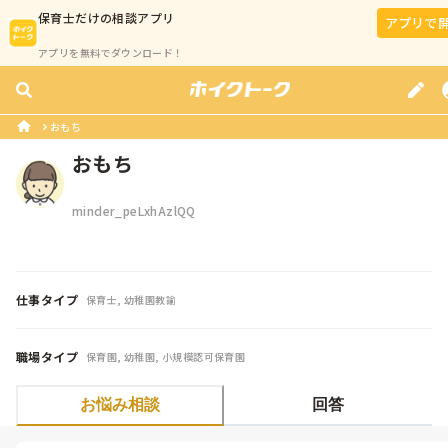
保育士
だけの相談アプリ
アプリで
アプリを無料でダウンロード！
おもち
おもち
minder_peLxhAzlQQ
仕事タイプ
保育士, 幼稚園教諭
職場タイプ
保育園, 幼稚園, 小規模認可保育園
お悩み相談
回答