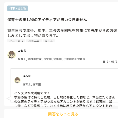
行事・出し物
保育士の出し物のアイディアが思いつきません
誕生日会で年少、年中、年長の全園児を対象にで先生からのお楽
しみとして出し物があります。

子どもたちに向けての出し物（パネルシアターや先生たちの劇な
ゲーム遊び
保育参観
誕生会
ど）のアイディアは何を参考に考えていますか？

おもち
また全園児向けや年齢別におすすめの出し物があれば教えてくだ
保育士, 幼稚園教諭, 保育園, 幼稚園, 小規模認可保育園
さい！
2
・
06/2
ぽんた
保育士, 保育園
インスタが大活躍です！

季節の製作に特化した物、出し物に特化した物など、本当にたくさん
の保育のアイディアがつまったアカウントがあります！保育園　出
し物　などで検索して、おすすめに出てきた所からアカウントをのぞ
いてフォローすると良いです！
回答をもっと見る