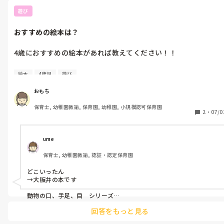
た。

乳児もいると誤飲しそうな遊びに制約が出るのが、嫌でした。
遊び
おすすめの絵本は？
4歳におすすめの絵本があれば教えてください！！

新しい絵本を何冊か購入して保育中に読もうかなと思っていま
絵本
4歳児
遊び
す。

子ども受けがいい絵本や人気だった絵本があれば教えてください
おもち
保育士, 幼稚園教諭, 保育園, 幼稚園, 小規模認可保育園
2
・
07/0
ume
保育士, 幼稚園教諭, 認証・認定保育園
どこいったん

→大阪弁の本です

動物の口、手足、目　シリーズ

→クイズができて盛り上がります

回答をもっと見る
バムとケロシリーズ
