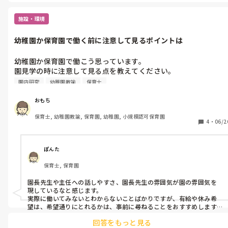
施設・環境
幼稚園か保育園で働く前に注意して見るポイントは
幼稚園か保育園で働こう思っています。

園見学の時に注意して見る点を教えてください。

あと聞いておいたほうがいいことなどもあれば教えてください！
園内研究
幼稚園教諭
保育士
おもち
保育士, 幼稚園教諭, 保育園, 幼稚園, 小規模認可保育園
4
・
06/2
ぽんた
保育士, 保育園
園長先生や主任への話しやすさ、園長先生の雰囲気が園の雰囲気を
現しているなと感じます。

実際に働いてみないとわからないことばかりですが、有給や休み希
望は、希望通りにとれるかは、事前に尋ねることをおすすめします。

回答をもっと見る
あとは、保育観や保育の進め方が自分にあっているか見極めるよう