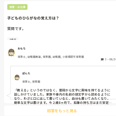
→細かい絵や登場キャラクターにも注目できるからオススメです。
保育・お仕事
子どものひらがなの覚え方は？
質問です。

ひらがなの覚え方や書き方はどのようにして教えましたか？

4歳児
年少や年中の子どもに今教えているのですが難しく・・・

少しひらがな表で読めるようにはなってきましたが、書くのを覚
おもち
えるのは難しいようです。

保育士, 幼稚園教諭, 保育園, 幼稚園, 小規模認可保育園
3
・
06/3
こうやって覚えたよ！教えたよ！などあれば教えてください。
ぽんた
保育士, 保育園
「教える」というのではなく、普段から文字に興味を持てるように
話しかけていました。家族や身内の名前の頭文字から読めるように
なり、わざと口に出して書いていると、自分も書いてみたくなり、
簡単な文字は書けます。今２歳8ヶ月で、鉛筆の持ち方はまだ安定し
ていませんが、読みたい！書きたい！と興味津々です。
回答をもっと見る