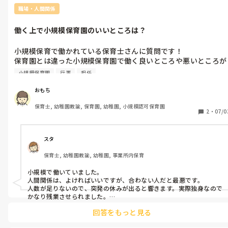
職場・人間関係
働く上で小規模保育園のいいところは？
小規模保育で働かれている保育士さんに質問です！

保育園とは違った小規模保育園で働く良いところや悪いところが
あれば教えてください。

小規模保育園
行事
担任
例えば・・・

・少人数でなのでアットホームでいい

おもち
・行事が少ないなど
保育士, 幼稚園教諭, 保育園, 幼稚園, 小規模認可保育園
2
・
07/0
スタ
保育士, 幼稚園教諭, 幼稚園, 事業所内保育
小規模で働いていました。

人間関係は、よければいいですが、合わない人だと最悪です。

人数が足りないので、突発の休みが出ると響きます。実際独身なので
かなり残業させられました。

行事は、ミニ運動会で見ばえなしなので負担はありませんでした。

回答をもっと見る
園庭がないので、主に散歩や公園遊びが多く　天候に左右されます。

２歳児には、ボール遊びを思う存分やらせることができませんでし