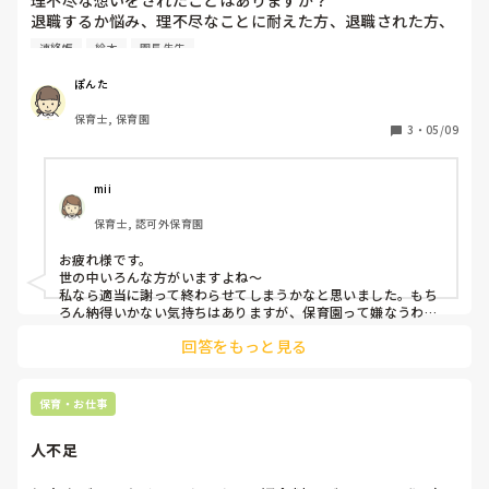
理不尽な想いをされたことはありますか？

退職するか悩み、理不尽なことに耐えた方、退職された方、
差し支えなければお話聞きたいです。

連絡帳
絵本
園長先生
若い先生が、保護者の父親からデレデレされ、その母親が嫉
妬してクレームを入れています。そのことに対して、園長
ぽんた
は、嫌な想いをされているのは事実だから一緒に謝ろうと言
保育士, 保育園
っています。

3
・
05/09
若い先生は、保育士としての対応をしているだけです。若い
先生の話を園長が聞くことなく、謝ろうと言っているのに腹
が立ちます。若い先生は、悪いことをしている訳ではないか
mii
ら、謝りたくないと言っています。女性園長が、少しでも肩
保育士, 認可外保育園
を持ってくれているなら状況は、違うのだと思いますが。。
周りは、自分を否定されることになるので、謝りたくないと
お疲れ様です。

思っているなら謝らなくていい、謝るのはおかしいと思って
世の中いろんな方がいますよね〜

います。

私なら適当に謝って終わらせてしまうかなと思いました。もち
続けるなら謝る、謝らないなら退職という状況です。今のク
ろん納得いかない気持ちはありますが、保育園って嫌なうわさ
や評判ってめちゃくちゃ早く知れ渡ってしまうんですよね…怒
ラスを持ち上がって卒園させたい想いもあり、退職して後悔
回答をもっと見る
った保護者に変なこと言われても嫌だし…

しないかも悩んでいるようです。でも、謝りたくないと。気
ですが、謝りはしても自分の気持ちははっきりお話させていた
持ちは良く分かります。でも自分で選択しないといけない状
だきます。

況です。園長との話し合いの時間を取ろうとしていますが、
良い先生がそんなことでいなくなってしまうのは寂しいので、
保育・お仕事
来客などがあり、保護者（母親）のお迎えが先になってしま
負けないで欲しいです！

いそうな状況で、私は先に退勤し、後で連絡をもらうことに
メンタル的に無理ならきっぱり辞めてしまうのもひとつですけ
人不足
どね！1番大事なのは自分の身体と健康ですから( ◜ᴗ◝ )
なっています。、