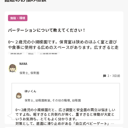
施設・環境
パーテーションについて教えてください！
0〜２歳児の小規模園です。保育室は狭めのほふく室と遊び
や食事に使用する広めのスペースがあります。広すぎると走
り回ったりして落ち着かないので、活動によってパーテーシ
環境構成
安全
小規模保育園
ョンで仕切っています。このパーテーションがウレタンのよ
うな素材で軽いので、ちょっと体が当たると倒れたり、つか
NANA
まり立ちが不安定な子にとっては共倒れになったりで危険で
保育士, 保育園
す。かと言って固定してしまうと活動によって柔軟に移動す
2
・
3日前
ることができなくなってしまうし…以前勤務していた園では
しっかりした重いものを置いていましたが、移動が大変で使
い勝手が悪く、子どもがぶつかって倒れた時に怖い思いをし
ほいくん
ました。

保育士, 幼稚園教諭, その他の職種, 幼稚園
皆さんの園ではどんなもので工夫されていますか？
0〜2歳児の小規模園だと、広さ調整と安全面の両立は悩ましい
ですよね。軽すぎると共倒れが怖く、重すぎると移動が大変と
いうお気持ち、とてもよく分かります。

対策として、底面に滑り止めがある「自立式ベビーゲート」な
ら、つかまり立ちでも倒れにくく移動も楽でおすすめです。ま