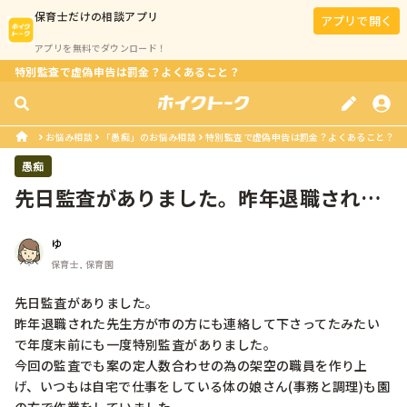
保育士
だけの相談アプリ
アプリで開く
アプリを無料でダウンロード！
特別監査で虚偽申告は罰金？よくあること？
お悩み相談
「愚痴」のお悩み相談
特別監査で虚偽申告は罰金？よくあること？
愚痴
先日監査がありました。昨年退職された
先生方が市の方にも連絡して下さって...
ゆ
保育士, 保育園
先日監査がありました。

昨年退職された先生方が市の方にも連絡して下さってたみたい
で年度末前にも一度特別監査がありました。

今回の監査でも案の定人数合わせの為の架空の職員を作り上
げ、いつもは自宅で仕事をしている体の娘さん(事務と調理)も園