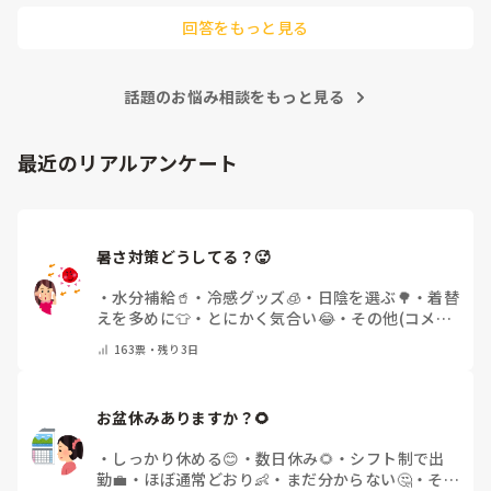
回答をもっと見る
話題のお悩み相談をもっと見る
最近のリアルアンケート
暑さ対策どうしてる？🥵
・
水分補給🥤
・
冷感グッズ🧊
・
日陰を選ぶ🌳
・
着替
えを多めに👕
・
とにかく気合い😂
・
その他(コメン
トで教えてください)
163
票・
残り3日
お盆休みありますか？🌻
・
しっかり休める😊
・
数日休み🌻
・
シフト制で出
勤💼
・
ほぼ通常どおり👶
・
まだ分からない🤔
・
その