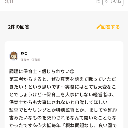
09/21
いいね
2
件の回答
回答する
ねこ
保育士, 保育園
調理に保育士…信じられない😵

第三者からすると、ぜひ真実を訴えて戦っていただ
きたい！という思いです…実際にはとても大変なこ
とでしょうけど…保育士を大事にしない経営者は、
保育士からも大事にされないと自覚してほしい。

監査でヒヤリングとか特別監査とか、ましてや誓約
書みたいなものを交わされるなんて聞いたこともな
かったです💦💦大抵毎年「概ね問題なし、良い園で