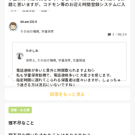
題と思いますが、コドモン等のお迎え時間登録システムに入
っている情報と、実際に保護者がお迎えに来る時間が大きく
ICT
学童保育
学童
ズレて対応に困ったことはありませんでしょうか？

私の施設ではしょっちゅうで、16時にお迎えになっていた子
kham1014
が、17時をすぎてもお迎えに来ないようなことがあり、保護
その他の職種, 学童保育
者への確認の電話連絡に毎日稼働を取られています。何度も
3
・
06/24
正確なお迎え時間を登録するよう周知で促しているのです
が、保護者に失礼のないようにお迎え時間の登録をきちんと
守ってもらえるよううまく伝えるノウハウなどあればご教示
たかしお
頂きたいです。
保育士, その他の職種, 学童保育, 児童施設
電話連絡が多いと意外と時間取られますよね💦

私も学童保育勤務で、電話連絡多いと大変さを感じます。

指定時間に遅れてこられる保護者は度々いますが、しょっちゅ
う過ぎる方は流石にいないですね💧

個人的にはあまりに多いのであれば直接時間は守っていただく
回答をもっと見る
よう伝えてもいいかと思いますが…

例えば、何故遅れてしまうのか聞いてみるのはいかがでしょう
か？

保育・お仕事
コドモンの設定方法が分からないとか？

理由次第で関わり方も変わるのかなーと思います…。
理不尽なこと