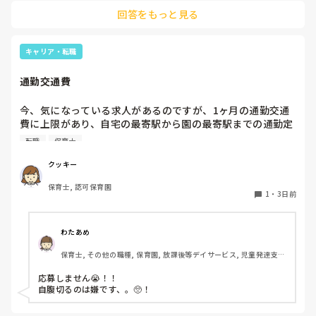
切る。1歳児なんて集中できないです。興味を持って来てくれ
回答をもっと見る
ただけで十分です。

お部屋では、ビニールシートを敷いて、片栗粉粘土、寒天や春
雨遊び、氷遊び、など間食遊びをたくさん行っています。

キャリア・転職
ホールに行っているクラスにお邪魔するのも良いかなと思いま
通勤交通費
す！いつもと違うおもちゃ、室内に興味津々です！
今、気になっている求人があるのですが、1ヶ月の通勤交通
費に上限があり、自宅の最寄駅から園の最寄駅までの通勤定
期代が5,000円ほどオーバーします

転職
保育士
たかが5,000円と考えるか…

私としてはなかなか大きい金額なので、この時点で応募を迷
クッキー
っているのですが、皆さんならどうしますか？
保育士, 認可保育園
1
・
3日前
わたあめ
保育士, その他の職種, 保育園, 放課後等デイサービス, 児童発達支援
施設
応募しません😭！！

自腹切るのは嫌です、。🥺！
