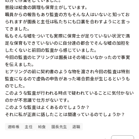
の方で作業をしていました。

普段は給食の調理も保育士がしています。

職員からの報告もあり監査の方もそんな人はいないと知ってお
られますが園長と主任は私たちにも口裏を合わすようにと言っ
てきました。

私もそんな嘘をついても実際に保育士が足りていない状況で満
足な保育もできていないのに自分達の都合でそんな嘘の加担を
したくないと前回の監査から感じていました。

今回の監査のヒアリングは園長はその場にいなかったので事実
を伝えました。

ヒアリングの前に契約書のような物を渡され今回の監査は特別
監査になるので虚偽の申告があった場合罰金が生じるというも
のでした。

このような監査が行われる時点で疑われていることに気付かない
のかが不思議で仕方がないです。

このような監査はよくあるのでしょうか？

それに私が正直に話したことは間違っているのでしょうか？
連絡帳
主任
給食
園長先生
退職