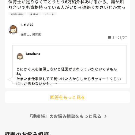
保育士が足りなくてとうとう6万紹介料あげるから、誰か知
り合いでも資格持っている人がいたら連絡くださいとか言っ
てます。

保育補助
連絡帳
パート
今日から2人保育補助の方が来ていて、あの職場に来る人い
るんだとびっくりしました。

しめさば
保育士, 保育園
人が足りない園はこんな感じなんでしょうか。
3
・
07/07
tanahara
とにかく人を確保しないと経営がまわっていかないですもん
ね。

たまたま仕事探してて見つけた人からしたらラッキー！くらい
にしか思わないかも。

でも、根本的に園のやり方が悪くて人が辞めて行くならそこを
変えないと入ってきた人がいても出て行く人もいると思いま
回答をもっと見る
す。

その場しのぎでしかないですよね。
「連絡帳」のお悩み相談をもっと見る
話題のお悩み相談