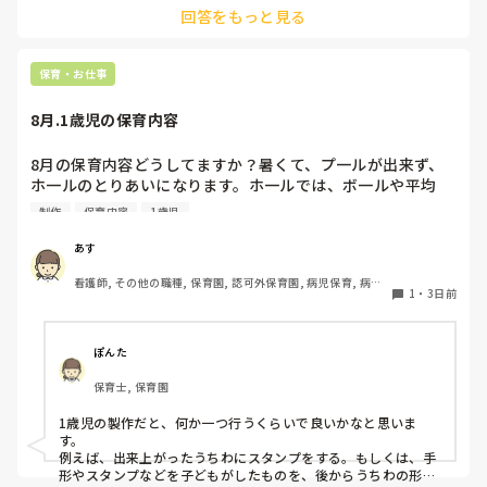
回答をもっと見る
た、ストッパー付きキャスターをつけたロー棚を仕切りにすれ
ば、倒れず収納にもなって一石二鳥です。

今のウレタン製を活かすなら、壁や固定家具で挟む配置にした
り、脚元に水入りペットボトルなどの重りを付けて補強してみ
保育・お仕事
てくださいね。安全で使いやすい方法が見つかるよう応援して
8月.1歳児の保育内容
8月の保育内容どうしてますか？暑くて、プ一ルが出来ず、
ホ一ルのとりあいになります。ホ一ルでは、ボ一ルや平均
台、風船で遊んでいます。製作で、うちわや望遠鏡や風鈴🎐
制作
保育内容
1歳児
製作をしたりしますが、なかなか、集中できません。1歳児
クラスです、玩具で遊ばせながら、何人かずつよんで、やっ
あす
ています。何か、いいアイデアや、工夫など、何でもいいの
看護師, その他の職種, 保育園, 認可外保育園, 病児保育, 病院
で、教えて下さい。
1
・
3日前
内保育, その他の職場
ぽんた
保育士, 保育園
1歳児の製作だと、何か一つ行うくらいで良いかなと思いま
す。

例えば、出来上がったうちわにスタンプをする。もしくは、手
形やスタンプなどを子どもがしたものを、後からうちわの形に