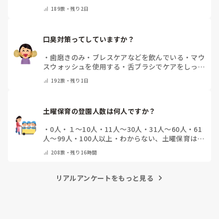
他(コメントで教えてください)
189
票・
残り2日
口臭対策ってしていますか？
・
歯磨きのみ
・
ブレスケアなどを飲んでいる
・
マウ
スウォッシュを使用する
・
舌ブラシでケアをしっか
りする
・
フリスクをかじる
・
気にしたことない
・
そ
192
票・
残り1日
の他(コメントで教えて下さい)
土曜保育の登園人数は何人ですか？
・
0人
・
１～10人
・
11人～30人
・
31人～60人
・
61
人～99人
・
100人以上
・
わからない、土曜保育はな
い
・
その他(コメントで教えて下さい)
208
票・
残り16時間
リアルアンケートをもっと見る