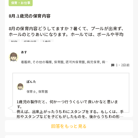
り、脚元に水入りペットボトルなどの重りを付けて補強してみ
保育・お仕事
てくださいね。安全で使いやすい方法が見つかるよう応援して
8月.1歳児の保育内容
8月の保育内容どうしてますか？暑くて、プ一ルが出来ず、
ホ一ルのとりあいになります。ホ一ルでは、ボ一ルや平均
台、風船で遊んでいます。製作で、うちわや望遠鏡や風鈴🎐
制作
保育内容
1歳児
製作をしたりしますが、なかなか、集中できません。1歳児
クラスです、玩具で遊ばせながら、何人かずつよんで、やっ
あす
ています。何か、いいアイデアや、工夫など、何でもいいの
看護師, その他の職種, 保育園, 認可外保育園, 病児保育, 病院
で、教えて下さい。
1
・
2日前
内保育, その他の職場
ぽんた
保育士, 保育園
1歳児の製作だと、何か一つ行うくらいで良いかなと思いま
す。

例えば、出来上がったうちわにスタンプをする。もしくは、手
形やスタンプなどを子どもがしたものを、後からうちわの形に
切る。1歳児なんて集中できないです。興味を持って来てくれ
回答をもっと見る
ただけで十分です。

お部屋では、ビニールシートを敷いて、片栗粉粘土、寒天や春