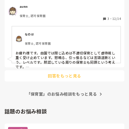
が、入った当初2年目とは思えないほど堂々としていて、年
齢を聞いた時びっくりしました。

しかし園内で不適切保育の対処をしたといっても、そのおば
aumn
さんが何事もなかったように保育士を続けていくことになん
保育士, 認可保育園
ですが、一緒に働いていくうちに色々と見えてきて‥

だかモヤモヤしています。不適切保育でニュースになった保
3
・
12/14
育士がその後保育士を続けてたら、誰だって嫌ですよね。そ
とにかく子どもに厳しい。

れともニュースになった保育士は、不適切保育はもうやらな
お集まりの時に話を聞いていなかったから1人だけ暗い部屋
いという理由で保育士を続けてたりするんでしょうか？大ベ
なのは
に残す、泣き叫んでいるのにドア閉めて閉じ込める、大きな
テランのはずの人の不適切保育ってそう簡単になおるのか。
保育士, 認可保育園
声で怒鳴る、「自分で考えて！」「自分でして！」が口ぐ
でも担任が今後はおばさんが悪いことしたら阻止していくと
せ、子を引っ張る、とにかく厳しい　などなど、、、

言っているようですし、担任の頑張りをむだにするわけにも
お疲れ様です。自園では閉じ込めは不適切保育として虐待視し
見ていて子どもたちがほんと可哀想です。

いかないですし

重く受け止めています。怒鳴る、引っ張るなどは言語道断とい
虐待ではないか、と思うこともあったので、直接その子に優
う、レベルです。黙認している周りの保育士も同罪という考え
しめに伝えた事もあるし、上からも話があった事があるので
です。

いじわるな保育士は保育士を辞めてほしいというのは本音で
すが、その子の気分次第ではまだまだ子への当たりがきつく
すが、例えもう悪いことはしないと反省して不適切なことを
回答をもっと見る
園に通っている子どもの最善の利益を考えるならば、その保育
て。

していた保育士が保育士を続けてくことってどう思います
士が若くて精神的に未熟というのは擁護できる要素ではなく、
か？
保育以外の職務態度からみても今すぐ現場を離れるのが最適と
また、

いうのが個人的な考えです。

よくイライラしている

「保育室」のお悩み相談をもっと見る
気分の浮き沈みが激しく突然泣く事がある

本当に、気苦労はありますよね。1～3年目の保育士と複数の園
でフリーなどで関わってきたことがありますが、保育士として
休憩中に休憩室の机の下や小さな倉庫に隠れて寝たりする

の素質が備わり、精神的に安定した保育が出来る方は多くいま
話題のお悩み相談
自分の気分で行動する（子へも大人へも）

す。その一方で、10年の保育士経験があっても不適切保育をす
体調不良アピールがすごい

る方もいます。

自分が1番な事が多い

逮捕される事案も出ている今、内部から保育士に適さない人に
は厳しく対応する必要性があると痛感しています。