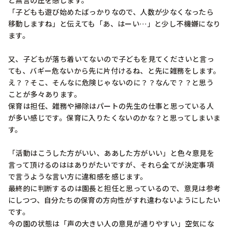
と無言の圧を感じます。

「子どもも遊び始めたばっかりなので、人数が少なくなったら
移動しますね」と伝えても「あ、はーい…」と少し不機嫌になり
ます。

又、子どもが落ち着いてないので子どもを見てくださいと言っ
ても、バギー危ないから先に片付けるね、と先に雑務をします。
え？？そこ、そんなに危険じゃないのに？？なんで？？と思う
ことが多々あります。

保育は担任、雑務や掃除はパートの先生の仕事と思っている人
が多い感じです。保育に入りたくないのかな？と思ってしまいま
す。

「活動はこうした方がいい、ああした方がいい」と色々意見を
言って頂けるのははありがたいですが、それら全てが決定事項
で言うような言い方に違和感を感じます。

最終的に判断するのは園長と担任と思っているので、意見は参考
にしつつ、自分たちの保育の方向性がすれ違わないようにしたい
です。

今の園の状態は「声の大きい人の意見が通りやすい」空気にな