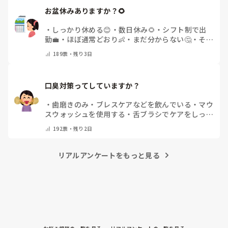
お盆休みありますか？🌻
・
しっかり休める😊
・
数日休み🌻
・
シフト制で出
勤💼
・
ほぼ通常どおり👶
・
まだ分からない🤔
・
その
他(コメントで教えてください)
189
票・
残り3日
口臭対策ってしていますか？
・
歯磨きのみ
・
ブレスケアなどを飲んでいる
・
マウ
スウォッシュを使用する
・
舌ブラシでケアをしっか
りする
・
フリスクをかじる
・
気にしたことない
・
そ
192
票・
残り2日
の他(コメントで教えて下さい)
リアルアンケートをもっと見る