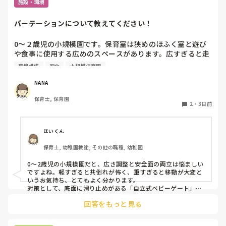
施設・環境
もしかしたら精神的な病気なのかな、と思う面もあります。

まだ経験も浅い2年目なので、これから色々と学んでいくと
パーテーションについて教えてください！
思うのですが、

最近の若い子達は、こんな感じなのでしょうか。

0〜２歳児の小規模園です。保育室は狭めのほふく室と遊び
や食事に使用する広めのスペースがあります。広すぎると走
一緒に働いて気苦労がすごくて、、

り回ったりして落ち着かないので、活動によってパーテーシ
初めはまだ経験浅いからサポートしてあげようと思っていた
環境構成
安全
小規模保育園
ョンで仕切っています。このパーテーションがウレタンのよ
のですが、だんだんこちらも嫌気がさしてきて、、

うな素材で軽いので、ちょっと体が当たると倒れたり、つか
NANA
まり立ちが不安定な子にとっては共倒れになったりで危険で
保育士, 保育園
す。かと言って固定してしまうと活動によって柔軟に移動す
2
・
3日前
ることができなくなってしまうし…以前勤務していた園では
しっかりした重いものを置いていましたが、移動が大変で使
い勝手が悪く、子どもがぶつかって倒れた時に怖い思いをし
ほいくん
ました。

保育士, 幼稚園教諭, その他の職種, 幼稚園
皆さんの園ではどんなもので工夫されていますか？
0〜2歳児の小規模園だと、広さ調整と安全面の両立は悩ましい
ですよね。軽すぎると共倒れが怖く、重すぎると移動が大変と
いうお気持ち、とてもよく分かります。

対策として、底面に滑り止めがある「自立式ベビーゲート」な
ら、つかまり立ちでも倒れにくく移動も楽でおすすめです。ま
回答をもっと見る
た、ストッパー付きキャスターをつけたロー棚を仕切りにすれ
ば、倒れず収納にもなって一石二鳥です。

今のウレタン製を活かすなら、壁や固定家具で挟む配置にした