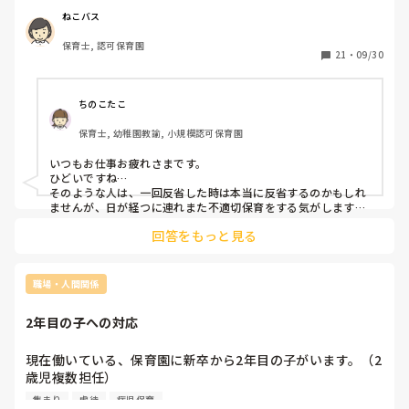
「いたーい」泣き叫ぶ子がいたり、となりの部屋に行こうと
ねこバス
しない子を、一人で部屋に置き去りにしてドアを閉め閉じ込
保育士, 認可保育園
めて泣かせたり、トイレ嫌と言う子に「嫌じゃないわー
21
・
09/30
💢💢」と怒鳴りながら無理やり手を引っ張ってトイレに連れ
てったり、泣いてる子に無理やり給食をスプーンで口に押し
込んだり、給食のスープに虫が入っていたのを教えてくれた
ちのこたこ
子がいて、担任が園長に報告しようとしているのを、「大問
保育士, 幼稚園教諭, 小規模認可保育園
題になるよね、〇〇ちゃんが自分で入れたんじゃないの？」
と言って子どものせいにしたり。。。

いつもお仕事お疲れさまです。

ひどいですね…

園長に相談したところ、対処すると言ってもらえましたが当
そのような人は、一回反省した時は本当に反省するのかもしれ
たり前ですが密告がバレました、おばさんからの無視や嫌が
ませんが、日が経つに連れまた不適切保育をする気がします。

個人的には免許停止などの措置があっても良い気がします。
らせが相次いで、退職して絶対役所に匿名で電話を入れてや
回答をもっと見る
ると思っていましたが

結局担任がこのままおばさんの暴走が続いたらまずいと言う
職場・人間関係
ことで、園長や主任を交えて話し合いを何度か行い不適切な
言動や保育を辞めようとおばさんに言い聞かせ、最近はほぼ
2年目の子への対応
不適切保育はなくなってはきたようです。

現在働いている、保育園に新卒から2年目の子がいます。（2
辞めるまでクラスを外してもらい、園の他のクラスはきちん
歳児複数担任）

とした保育が行われており、優しい先生が多くきちんとした
私は転勤してきて5月からパートフリーで働いているのです
園だということがわかりました。

集まり
虐待
病児保育