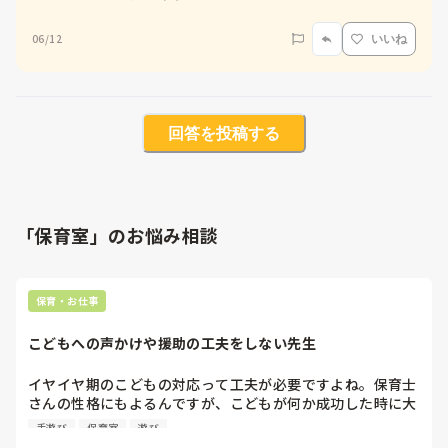
06/12
いいね
回答を投稿する
「保育室」のお悩み相談
保育・お仕事
こどもへの声かけや援助の工夫をしない先生
イヤイヤ期のこどもの対応って工夫が必要ですよね。保育士
さんの性格にもよるんですが、こどもが何か成功した時に大
袈裟に褒める、一緒に喜ぶ、リアクションを大きくするとこ
手遊び
保育室
遊び
どもが笑う、食べたくないと言い張る子どもに「じゃ先生が