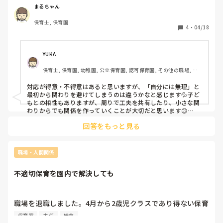
食べちゃおう（食べるフリ）美味しい〜！」と言うと食べて
まるちゃん
くれる、手遊びで声に強弱を付けるなど、対応が得意な先生
保育士, 保育園
と、不得意な（のか恥ずかしいからやりたくないのか）先生
4
・
04/18
っていますよね。みんながみんな同じ保育をしなくてもいい
とは思いますが、「私だと食べてくれないけど◯◯先生なら
食べてくれますよね」「私が言っても無理なので」と、工夫
YUKA
を最初から避ける先生がいます。もちろんこどもとの相性も
保育士, 保育園, 幼稚園, 公立保育園, 認可保育園, その他の職場, 小
あると思いますが、みなさんの園ではイヤイヤ期のおこさん
規模認可保育園, 園長, 管理職
の対応を避けたがる先生っていますか？言うこと聞くこども
対応が得意・不得意はあると思いますが、「自分には無理」と
だけ対応されても部屋回らないですよね…。こうすると食べ
最初から関わりを避けてしまうのは違うかなと感じます💦子ど
てくれますよ、こう言ったらトイレ来てくれますよなど伝え
もとの相性もありますが、周りで工夫を共有したり、小さな関
ますが、やってはくれないみたいです。（正規、パートさん
わりからでも関係を作っていくことが大切だと思います😊

チームで補いながら、みんなで子どもを見る意識が必要ですよ
関係なく。）
回答をもっと見る
ね。
職場・人間関係
不適切保育を園内で解決しても
職場を退職しました。4月から2歳児クラスであり得ない保育
がされていました。一人の年配が暴走してオムツを履かずに
保育室
主任
給食
歩き回る子のおしりをたたいて「いい音した」と言って、