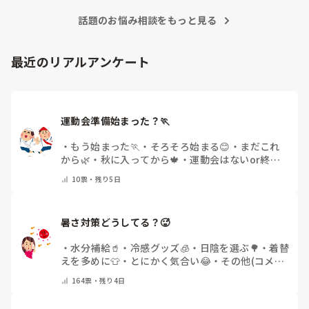
話題のお悩み相談をもっと見る
最近のリアルアンケート
運動会準備始まった？🏃
・
もう始まった🏃
・
そろそろ始まる😊
・
まだこれ
から🌿
・
秋に入ってから🍁
・
運動会はないor終わ
った✨
・
その他(コメントで教えてください)
10
票・
残り5日
暑さ対策どうしてる？🥵
・
水分補給🥤
・
冷感グッズ🧊
・
日陰を選ぶ🌳
・
着替
えを多めに👕
・
とにかく気合い😂
・
その他(コメン
トで教えてください)
164
票・
残り4日