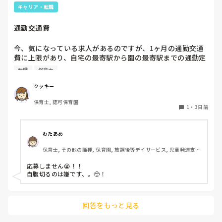
雨遊び、氷遊び、など間食遊びをたくさん行っています。

キャリア・転職
ホールに行っているクラスにお邪魔するのも良いかなと思いま
通勤交通費
す！いつもと違うおもちゃ、室内に興味津々です！
今、気になっている求人があるのですが、1ヶ月の通勤交通
費に上限があり、自宅の最寄駅から園の最寄駅までの通勤定
期代が5,000円ほどオーバーします

転職
保育士
たかが5,000円と考えるか…

私としてはなかなか大きい金額なので、この時点で応募を迷
クッキー
っているのですが、皆さんならどうしますか？
保育士, 認可保育園
1
・
3日前
わたあめ
保育士, その他の職種, 保育園, 放課後等デイサービス, 児童発達支援
施設
応募しません😭！！

自腹切るのは嫌です、。🥺！

回答をもっと見る