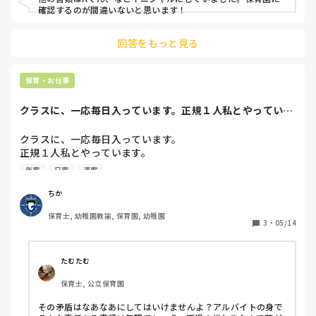
確認するのが間違いないと思います！
回答をもっと見る
保育・お仕事
クラスに、一応毎日入っています。正規１人私とやっていま
す。書類がいやで...
クラスに、一応毎日入っています。

正規１人私とやっています。

書類がいやでアルバイトでやっているのに

年案
日案
週案
どうやら  書類をやってほしい的な話がきてるんです、

子ども10人プラス月１のクラスだよりなんですが

ちか
毎日書類でおおわれてるというてます、  今までは書いてき
保育士, 幼稚園教諭, 保育園, 幼稚園
てないし、正規がやってきてたし去年もやってないのに…と
3
・
05/14
思って不満しかない状況…

４才５歳クラス正社員１人でやってるのにおかしいなて感じ
てます、なんかメモ書きでいいから書いてくださいっていう
たむたむ
ならわかるけど、という…

保育士, 公立保育園
今更着替えもわかってほしいからやってほしいとかいうし

結構矛盾しすぎがおおい。
その矛盾はなあなあにしてはいけませんよ？アルバイトの身で