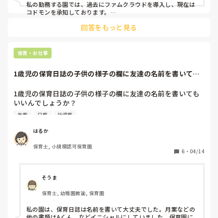
私の勤務する園では、過去にファムクラウドを導入し、現在は
コドモンを承知しております。

回答をもっと見る
各クラスにiPadが一台、また専用iPhoneが一台配布された状
態でのICT導入です。

どちらも一長一短ですが…連絡帳と出欠管理についてはファム
保育・お仕事
クラウドが便利でした。ただ、不具合が頻発したため本園では
解約となっています。

1歳児の保育日誌の子供の様子の欄に友達の名前を書いても
コドモンは幅広く保育業務を行なうことができますが連絡帳の
いいんでしょうか...
入力が煩雑なため、一時期保護者の方からクレームをいただく
ことが多く苦慮いたしました。

1歳児の保育日誌の子供の様子の欄に友達の名前を書いても
導入にあたってはオンライン研修もありますが、自園で使用す
いいんでしょうか？

る機能に特化した研修を行なう必要があると感じました。

例文:保育者や◯◯と追いかけっこをし、体を動かして遊ん
年案
日案
指導案
でいた。
ご参考になれば幸いです。
はるか
保育士, 小規模認可保育園
6
・
04/14
そうま
保育士, 幼稚園教諭, 保育園
私の園は、保育日誌は名前を書いて大丈夫でした。月案などの
他の書類はAくん、などイニシャルにしていました。保育園に