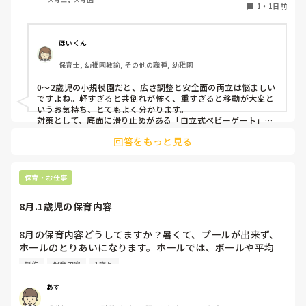
す。かと言って固定してしまうと活動によって柔軟に移動す
1
・
1日前
ることができなくなってしまうし…以前勤務していた園では
しっかりした重いものを置いていましたが、移動が大変で使
い勝手が悪く、子どもがぶつかって倒れた時に怖い思いをし
ほいくん
ました。

保育士, 幼稚園教諭, その他の職種, 幼稚園
皆さんの園ではどんなもので工夫されていますか？
0〜2歳児の小規模園だと、広さ調整と安全面の両立は悩ましい
ですよね。軽すぎると共倒れが怖く、重すぎると移動が大変と
いうお気持ち、とてもよく分かります。

対策として、底面に滑り止めがある「自立式ベビーゲート」な
ら、つかまり立ちでも倒れにくく移動も楽でおすすめです。ま
回答をもっと見る
た、ストッパー付きキャスターをつけたロー棚を仕切りにすれ
ば、倒れず収納にもなって一石二鳥です。

今のウレタン製を活かすなら、壁や固定家具で挟む配置にした
り、脚元に水入りペットボトルなどの重りを付けて補強してみ
保育・お仕事
てくださいね。安全で使いやすい方法が見つかるよう応援して
8月.1歳児の保育内容
8月の保育内容どうしてますか？暑くて、プ一ルが出来ず、
ホ一ルのとりあいになります。ホ一ルでは、ボ一ルや平均
台、風船で遊んでいます。製作で、うちわや望遠鏡や風鈴🎐
制作
保育内容
1歳児
製作をしたりしますが、なかなか、集中できません。1歳児
クラスです、玩具で遊ばせながら、何人かずつよんで、やっ
あす
ています。何か、いいアイデアや、工夫など、何でもいいの