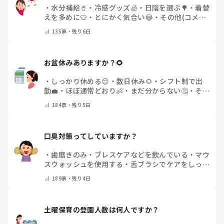
・
水分補給🥤
・
冷感グッズ🧊
・
日陰を選ぶ🌳
・
着替
えを多めに👕
・
とにかく気合い😂
・
その他(コメン
トで教えてください)
135
票・
残り6日
お盆休みありますか？🌻
・
しっかり休める😊
・
数日休み🌻
・
シフト制で出
勤💼
・
ほぼ通常どおり👶
・
まだ分からない🤔
・
その
他(コメントで教えてください)
184
票・
残り5日
口臭対策ってしていますか？
・
歯磨きのみ
・
ブレスケアなどを飲んでいる
・
マウ
スウォッシュを使用する
・
舌ブラシでケアをしっか
りする
・
フリスクをかじる
・
気にしたことない
・
そ
189
票・
残り4日
の他(コメントで教えて下さい)
土曜保育の登園人数は何人ですか？