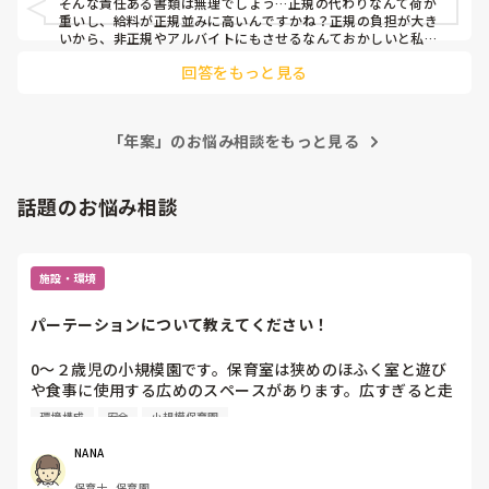
そんな責任ある書類は無理でしょう…正規の代わりなんて荷が
重いし、給料が正規並みに高いんですかね？正規の負担が大き
いから、非正規やアルバイトにもさせるなんておかしいと私も
思います。そもそも、正規はそれなりに給料貰っているので、
回答をもっと見る
負担をするのが当たり前では？何故、正規のために少ない給料
で同じ仕事をしなきゃいけないのか…断固拒否してください。
私が正規職員として勤務していた時は、正規だから頑張る！と
いう態度と気持ちでやっていました。人数云々関係ありません
「年案」のお悩み相談をもっと見る
よ！正直、そちらの正規さん、甘いです…
話題のお悩み相談
施設・環境
パーテーションについて教えてください！
0〜２歳児の小規模園です。保育室は狭めのほふく室と遊び
や食事に使用する広めのスペースがあります。広すぎると走
り回ったりして落ち着かないので、活動によってパーテーシ
環境構成
安全
小規模保育園
ョンで仕切っています。このパーテーションがウレタンのよ
うな素材で軽いので、ちょっと体が当たると倒れたり、つか
NANA
まり立ちが不安定な子にとっては共倒れになったりで危険で
保育士, 保育園