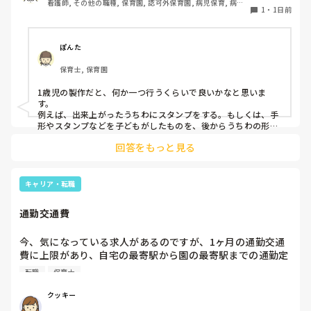
看護師, その他の職種, 保育園, 認可外保育園, 病児保育, 病院
で、教えて下さい。
1
・
1日前
内保育, その他の職場
ぽんた
保育士, 保育園
1歳児の製作だと、何か一つ行うくらいで良いかなと思いま
す。

例えば、出来上がったうちわにスタンプをする。もしくは、手
形やスタンプなどを子どもがしたものを、後からうちわの形に
切る。1歳児なんて集中できないです。興味を持って来てくれ
回答をもっと見る
ただけで十分です。

お部屋では、ビニールシートを敷いて、片栗粉粘土、寒天や春
雨遊び、氷遊び、など間食遊びをたくさん行っています。

キャリア・転職
ホールに行っているクラスにお邪魔するのも良いかなと思いま
通勤交通費
す！いつもと違うおもちゃ、室内に興味津々です！
今、気になっている求人があるのですが、1ヶ月の通勤交通
費に上限があり、自宅の最寄駅から園の最寄駅までの通勤定
期代が5,000円ほどオーバーします

転職
保育士
たかが5,000円と考えるか…

私としてはなかなか大きい金額なので、この時点で応募を迷
クッキー
っているのですが、皆さんならどうしますか？