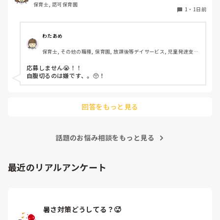
保育士, 認可保育園
1
・
1日前
わたあめ
保育士, その他の職種, 保育園, 放課後等デイサービス, 児童発達支援
施設
応募しません😭！！

自腹切るのは嫌です、。🥺！

回答をもっと見る
話題のお悩み相談をもっと見る
最近のリアルアンケート
暑さ対策どうしてる？🥵