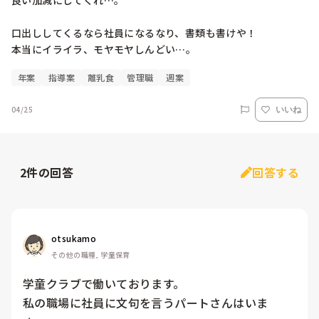
良い加減にしてくれ…。

口出ししてくるなら社員になるなり、書類も書けや！

本当にイライラ、モヤモヤしんどい…。
年案
指導案
離乳食
管理職
週案
04/25
いいね
2
件の回答
回答する
otsukamo
その他の職種, 学童保育
学童クラブで働いております。

私の職場に社員に文句を言うパートさんはいま