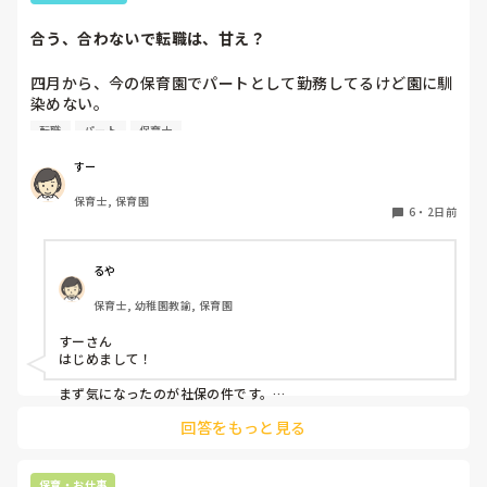
合う、合わないで転職は、甘え？
四月から、今の保育園でパートとして勤務してるけど園に馴
染めない。

前勤務してた園は8年続いたのに。。

転職
パート
保育士
うまく動けない。

なんでこんなに馴染めないんだろう。。

すー
保育士, 保育園
先生達はいい人達だと思う。

6
・
2日前
でも、保育士同士ヒソヒソ話す姿もチラホラ見て何か感じ悪
いし、気になる。気にしないようにしてる。

休憩中とか話の輪に入って話す時もあれば、話したくない
るや
時、不慣れからか、人見知りで、喋れない時がある。みんな
保育士, 幼稚園教諭, 保育園
でワイワイ話してすごいなって思う。

すーさん

会社内の働き方改革か、来年から、扶養内は106万だけにな
はじめまして！

るらしい。社保に入るなら週5にしなきゃいけないみた
い。。。今の自分は、まだそんなに働けない。。

まず気になったのが社保の件です。

法律で以下のように決まりました。

回答をもっと見る
子どもはかわいいけど、毎日体痛いし、疲れました。

賃金要件（106万円の壁）の撤廃：2026年10月より、月額8.8
毎朝、仕事いきたくないなーって思ってしまう。

万円以上の賃金要件が撤廃され、週20時間以上等の要件を満た
せば加入対象となります。

保育・お仕事