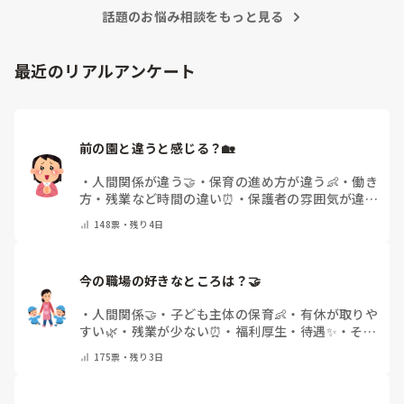
話題のお悩み相談をもっと見る
最近のリアルアンケート
前の園と違うと感じる？🏡
・
人間関係が違う🤝
・
保育の進め方が違う👶
・
働き
方・残業など時間の違い⏰
・
保護者の雰囲気が違う
💬
・
給料が違う
・
転職経験なし
・
その他(コメント
148
票・
残り4日
で教えてください)
今の職場の好きなところは？🤝 
・
人間関係🤝
・
子ども主体の保育👶
・
有休が取りや
すい🌿
・
残業が少ない⏰
・
福利厚生・待遇✨
・
その
他(コメントで教えてください)
175
票・
残り3日