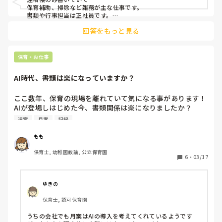
正職とパートの違いは固定勤務と土日休み。

保育補助、掃除など雑務が主な仕事です。

書類や行事担当は正社員です。

仕事内容何も差がある事はありません。

書類は担当したいと申し出れば

私は園でやりたくないので家に持って帰ってやりますが、園
回答をもっと見る
給料がいくらか上がるようになったようですが

に何時間も残ってやってる正職がいますが、

わたしはやりたくないのでお断りしました。
それが『違い』なんですか？え？やってる内容はきっと間違
いなく同じですけどね？

保育・お仕事
月案、週案、おたより、行事の係、連絡帳の記入、ブログ。
これがパートの仕事なんですか？

AI時代、書類は楽になっていますか？
前の園が神園だっただけですか？戻りたいなー。

ここ数年、保育の現場を離れていて気になる事があります！

長文お付き合い下さりありがとうございます😭✨
AIが登場しはじめた今、書類関係は楽になりましたか？

5年ほど前まで働いていた時には何時間もかけて年間計画、
週案
月案
記録
月案、週案に頭を悩ませていたので、今はAIにお任せ出来そ
うなことも増えたな。実際にはどうなんだろう？と気になり
もも
ました🥺
保育士, 幼稚園教諭, 公立保育園
6
・
03/17
ゆきの
保育士, 認可保育園
うちの会社でも月案はAIの導入を考えてくれているようです