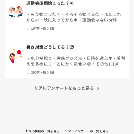
運動会準備始まった？🏃
・
もう始まった🏃
・
そろそろ始まる😊
・
まだこれ
から🌿
・
秋に入ってから🍁
・
運動会はないor終わ
った✨
・
その他(コメントで教えてください)
197
票・
残り2日
暑さ対策どうしてる？🥵
・
水分補給🥤
・
冷感グッズ🧊
・
日陰を選ぶ🌳
・
着替
えを多めに👕
・
とにかく気合い😂
・
その他(コメン
トで教えてください)
203
票・
残り1日
リアルアンケートをもっと見る
お悩み相談の一覧を見る
リアルアンケートの一覧を見る