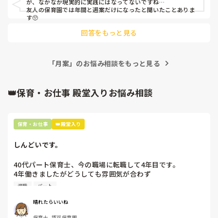
が、なかなか現実的に実践にはなってないですね…

友人の保育園では年間と週案だけになったと聞いたことありま
す🥺
回答をもっと見る
「月案」のお悩み相談をもっと見る
👑保育・お仕事 殿堂入りお悩み相談
保育・お仕事
👑殿堂入り
しんどいです。
40代パート保育士、今の職場に転職して4年目です。

4年働きましたがどうしても雰囲気が合わず

退職しようと思っています。

退職
パート
周りの職員は、勤続10年以上から何十年という先生がほとん
晴れたらいいね
どです。

保育士, 認可保育園