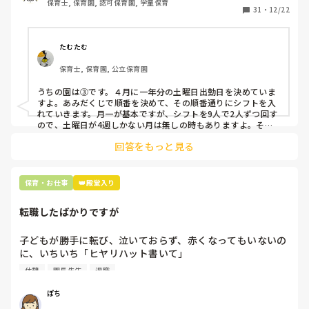
保育士, 保育園, 認可保育園, 学童保育
31
・
12/22
そこで、

①土曜日の希望休は2日まで、と制限をかける

②毎月、必ず土曜保育に入ることのできる日を1日だけピッ
たむたむ
クアップしてもらう

保育士, 保育園, 公立保育園
③仮シフトが出た時、土曜出勤が難しければ自身で代わりの
人を交渉して見つけてもらう

うちの園は③です。４月に一年分の土曜日出勤日を決めていま
すよ。あみだくじで順番を決めて、その順番通りにシフトを入
上記のいずれかの対策を取り入れることを考えています。

れていきます。月一が基本ですが、シフトを9人で2人ずつ回す
ので、土曜日が4週しかない月は無しの時もありますよ。その
土曜日が出られない人は、同じシフト時間の人と自分で交代し
是非、現場の方の意見をお聞かせください。
回答をもっと見る
て貰い、主任に報告してます。
保育・お仕事
👑殿堂入り
転職したばかりですが
子どもが勝手に転び、泣いておらず、赤くなってもいないの
に、いちいち「ヒヤリハット書いて」

と書かされ

休憩
園長先生
退職
休憩時間に書くしかなく、辛いです

（そう言う本人は書かない）

ぽち