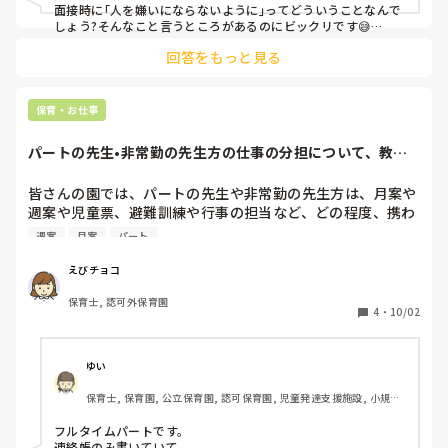
か？その事園長は見て見ぬふりですか？

面接時に｢人を嫌いにならないように｣ってどういうことなんで
面接で言われた『人は嫌いにならないように』は

しょう?そんなこと言うところがあるのにビックリです😅

そーゆー事ですか？まず、職場の雰囲気最悪っすね。

回答をもっと見る
手続きとかいろいろ大変だと思いますが、早いうちに転職活動
今日なんか正職の皆さん何してたんですか？

された方がnaさんのためだと思うし、できる能力を買ってくれ
朝のおやつも給食もオムツ替えもブログの内容も全部私ひと
る園の方が、のびのびお仕事できると思います☺️
りでやってたんですけど？

保育・お仕事
1人はパソコンとにらめっこ。1人は誕生表作り？

は？子供優先だろうが。

パートの先生•非常勤の先生方の仕事の分担について、教え
むしろうちは1人で出来るのになんでうちより年数も長いあ
てください！
なた方が出来ないんでしょうね？

皆さんの園では、パートの先生や非常勤の先生方は、月案や
(因みに4月のほとんどをヘルプで1歳児を見てました)

週案や児童票、避難訓練や行事の担当など、どの程度、携わ
こっちは1人で6人とか見てるんですけど？なんの為に

っていますか？

いるんですか？やる気ないなら出てって？

週案
月案
パート
退勤時間過ぎててもパソコンが空かなくて結局2時間も園に
私の園では現状、月案のみ、行事のみ、と、統一していない
居たけどもちろんサービス残業。パートだからボーナスも何
えびチョコ
為「統一した方が良いのでは？」という意見が出ており、パ
も出ない。時給でしか貰えない。

保育士, 認可外保育園
ートの先生それぞれの勤務日数や時間を考慮しながらも、な
これが『当たり前』なんですか？パートだからって

4
・
10/02
るべく公平になるよう変えていくことになりました。

こーゆー扱いなんですか？話になりません。

やって行ける自信はもう既に1ヶ月目からなくなりました。
他園での状況も参考にさせていただきたく、質問させていた
新規園の方が待遇がいいかなと思ってましたが、想像を遥か
ゆい
だきました。

に超えてクズ園でした。

保育士, 保育園, 公立保育園, 認可保育園, 児童発達支援施設, 小規模
どうぞよろしくお願いします！
こんな園で働くメリットはなんですか？精神面が鍛えられ
認可保育園
る。正職の仕事が出来るようになる。明らかに頭がおかし
フルタイムパートです。

い。

連絡帳のみ書いていて
