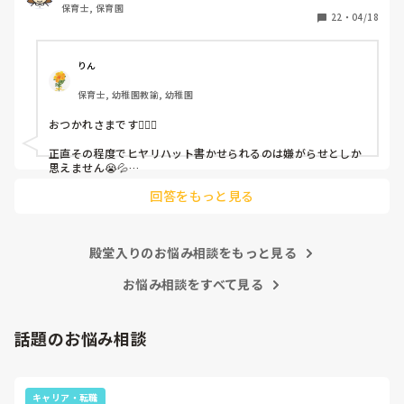
保育士, 保育園
しかも、上司に↑この内容でも

22
・
04/18
「どうしたらなくせるか」

ちゃんと考えて対策を練って書き込むようにと。

呼ばれて一緒に対策を考えさせられること多数

りん
保育士, 幼稚園教諭, 幼稚園
これだけで30〜40分拘束されて辛いです

おつかれさまです🙇🏻‍♀️

皆さんの園はどうですか?
正直その程度でヒヤリハット書かせられるのは嫌がらせとしか
思えません😭💦

他の先生方も同様のことをされているのでしょうか？

回答をもっと見る
あまりご無理されませんよう…😢
殿堂入りのお悩み相談をもっと見る
お悩み相談をすべて見る
話題のお悩み相談
キャリア・転職