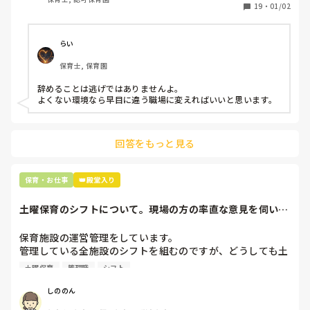
保護者子どもの愚痴悪口が多く、

19
・
01/02
子どもの前でも

今で言う不適切保育も　

仕方ないよね

らい
もう何も言わずに

保育士, 保育園
子どもの言いなりになればいいんだね

などいう意見で…

辞めることは逃げではありませんよ。

よくない環境なら早目に違う職場に変えればいいと思います。
上の先生に相談することは難しそうです。

主任は同じ考えですし、園長は不在のことが多いです。

回答をもっと見る
最後の職場にしようと思っていましたが

正直苦しい。

辞めることは逃げ、と、過去辞めた人も何年も言われ続けて
保育・お仕事
👑殿堂入り
土曜保育のシフトについて。現場の方の率直な意見を伺いた
いです。
保育施設の運営管理をしています。

管理している全施設のシフトを組むのですが、どうしても土
曜保育だけは入れる方が少なく、いつも苦労しています。

土曜保育
管理職
シフト
応募の段階では皆、月1〜2回の土曜出勤があることに同意し
て入職しているはずですが、いざ勤務が始まると一日も土曜
しののん
出勤が出来ない方ばかりです。
