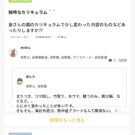
他の職場を探そうかな。甘えでしょうか？
企業規模要件の段階的撤廃：現行の「従業員数51人以上」の要
件が10年かけて段階的に引き下げられ、2035年10月には実質
独特なカリキュラム＾＾
的に全企業（1人以上）へ拡大されます。

従業員数がこの条件より少ない法人？でしょうか？

皆さんの園のカリキュラムで少し変わった内容のものなどあ
ったりしますか⁇

合う合わないは誰にでもあるし、それを早い段階で見極めるこ
とも必要だと思っています。

カリキュラム
幼稚園教諭
保育士
うちの園では、茶道・パソコン・読書会・お茶会（年長女児
ただ分析だけはして欲しいなと思います。

何が合わなかったのか。

のみ）・乾布摩擦（年中組以上児が体育の時間に体操服の上
mikku.
次に同じことにならないためにちょっと考えてみると良いかも
から行っています）があります。

です😊
保育士, 幼稚園教諭, 保育園, 幼稚園, プリスクール・幼児教室
1
・
2日前
ユニークだったり少し独特なものなどがあれば知りたいです
♪
ぽんた
保育士, 保育園
まりつき、コマ回し、竹登り、木ウマ、鯉つかみ、跳び箱、な
どなど。。

とにかく変わったことが多いです。

そもそも、毎日外遊び。熱中症アラートなんて関係ない。（日
陰作りや、水撒きなどで工夫はしていますが。。）
回答をもっと見る