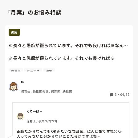
「月案」のお悩み相談
愚痴
※長々と愚痴が綴られています。それでも良ければ※なんで
も電子化にすりゃ...
※長々と愚痴が綴られています。それでも良ければ※

なんでも電子化にすりゃいいってもんじゃない。

誕生表
ボーナス
週案
子供抱っこしながらしちゃダメ。寝てる子達もまばらな0歳
児どうやって入力しろと？笑

na
正職も午睡してる部屋には誰か一人いなきゃいけないからい
保育士, 幼稚園教諭, 保育園, 幼稚園
てもらっていいー？とか言う割に、

3
・
04/22
自分らが午睡室にいる時だけ抜け出して部屋誰もいない状態
作って？え？何がしたいんですか？

主任はポンコツ過ぎて自分が言った事も忘れるし、

くろーばー
言われてないことは言ったと主張するし。

保育士, 事業所内保育
無駄な仕事は増やすし、そのくせ自分でやろうとしないし、
舐め腐ってるんですか？自分でやった事に

正職だからなんでもOKみたいな雰囲気、ほんと嫌ですね😣💦

責任を持てないような奴を主任として置いて大丈夫なんです
入ってみないと分からないことだらけですよね…
