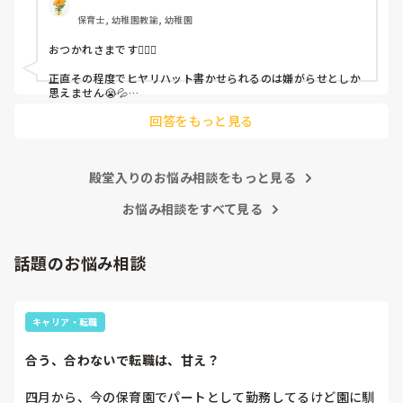
保育士, 幼稚園教諭, 幼稚園
これだけで30〜40分拘束されて辛いです

おつかれさまです🙇🏻‍♀️

皆さんの園はどうですか?
正直その程度でヒヤリハット書かせられるのは嫌がらせとしか
思えません😭💦

他の先生方も同様のことをされているのでしょうか？

回答をもっと見る
あまりご無理されませんよう…😢
殿堂入りのお悩み相談をもっと見る
お悩み相談をすべて見る
話題のお悩み相談
キャリア・転職
合う、合わないで転職は、甘え？
四月から、今の保育園でパートとして勤務してるけど園に馴