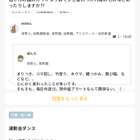
ったりしますか⁇

合う合わないは誰にでもあるし、それを早い段階で見極めるこ
とも必要だと思っています。

カリキュラム
幼稚園教諭
保育士
うちの園では、茶道・パソコン・読書会・お茶会（年長女児
ただ分析だけはして欲しいなと思います。

何が合わなかったのか。

のみ）・乾布摩擦（年中組以上児が体育の時間に体操服の上
mikku.
次に同じことにならないためにちょっと考えてみると良いかも
から行っています）があります。

です😊
保育士, 幼稚園教諭, 保育園, 幼稚園, プリスクール・幼児教室
2
・
1日前
ユニークだったり少し独特なものなどがあれば知りたいです
♪
ぽんた
保育士, 保育園
まりつき、コマ回し、竹登り、木ウマ、鯉つかみ、跳び箱、な
どなど。。

とにかく変わったことが多いです。

そもそも、毎日外遊び。熱中症アラートなんて関係ない。（日
陰作りや、水撒きなどで工夫はしていますが。。）
回答をもっと見る
行事・出し物
運動会ダンス