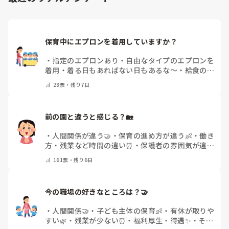
保育中にエプロンを着用していますか？
・
指定のエプロンあり
・
自由なタイプのエプロンを
着用
・
着る日もあればない日もあるな～
・
給食のと
きだけだけ
・
ほとんど着ないよ
・
その他(コメント
28
票・
残り7日
で教えてください)
前の園と違うと感じる？🏡
・
人間関係が違う🤝
・
保育の進め方が違う👶
・
働き
方・残業など時間の違い⏰
・
保護者の雰囲気が違う
💬
・
給料が違う
・
転職経験なし
・
その他(コメント
161
票・
残り6日
で教えてください)
今の職場の好きなところは？🤝 
・
人間関係🤝
・
子ども主体の保育👶
・
有休が取りや
すい🌿
・
残業が少ない⏰
・
福利厚生・待遇✨
・
その