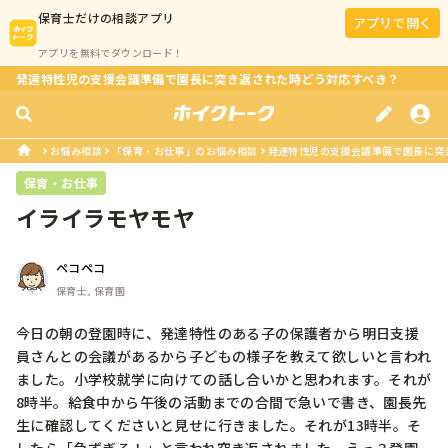
保育士
だけの相談アプリ
アプリで開く
アプリを無料でダウンロード！
発達特性児の支援会議準備で園長に突き返された時どう対応すべき？
お悩み相談
「保育・お仕事」のお悩み相談
発達特性児の支援会議準備で園長に突
保育・お仕事
イライラモヤモヤ
ペコペコ
保育士, 保育園
今日の朝の登園時に、発達特性のある子の保護者から明日支援
員さんとの会議があるから子どもの様子を教えて欲しいと言われ
ました。小学校就学に向けての話し合いかと思われます。それが
8時半。給食中から午後の活動までの合間で急いで書き、園長先
生に確認してくださいと見せに行きました。それが13時半。そ