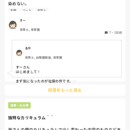
染めない。

前勤務してた園は8年続いたのに。。

転職
パート
保育士
うまく動けない。

なんでこんなに馴染めないんだろう。。

すー
保育士, 保育園
先生達はいい人達だと思う。

7
・
1日前
でも、保育士同士ヒソヒソ話す姿もチラホラ見て何か感じ悪
いし、気になる。気にしないようにしてる。

休憩中とか話の輪に入って話す時もあれば、話したくない
るや
時、不慣れからか、人見知りで、喋れない時がある。みんな
保育士, 幼稚園教諭, 保育園
でワイワイ話してすごいなって思う。

すーさん

会社内の働き方改革か、来年から、扶養内は106万だけにな
はじめまして！

るらしい。社保に入るなら週5にしなきゃいけないみた
い。。。今の自分は、まだそんなに働けない。。

まず気になったのが社保の件です。

法律で以下のように決まりました。

回答をもっと見る
子どもはかわいいけど、毎日体痛いし、疲れました。

賃金要件（106万円の壁）の撤廃：2026年10月より、月額8.8
毎朝、仕事いきたくないなーって思ってしまう。

万円以上の賃金要件が撤廃され、週20時間以上等の要件を満た
せば加入対象となります。

保育・お仕事
他の職場を探そうかな。甘えでしょうか？
企業規模要件の段階的撤廃：現行の「従業員数51人以上」の要
件が10年かけて段階的に引き下げられ、2035年10月には実質
独特なカリキュラム＾＾
的に全企業（1人以上）へ拡大されます。

従業員数がこの条件より少ない法人？でしょうか？

皆さんの園のカリキュラムで少し変わった内容のものなどあ