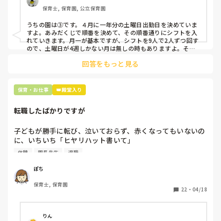
クアップしてもらう

保育士, 保育園, 公立保育園
③仮シフトが出た時、土曜出勤が難しければ自身で代わりの
人を交渉して見つけてもらう

うちの園は③です。４月に一年分の土曜日出勤日を決めていま
すよ。あみだくじで順番を決めて、その順番通りにシフトを入
上記のいずれかの対策を取り入れることを考えています。

れていきます。月一が基本ですが、シフトを9人で2人ずつ回す
ので、土曜日が4週しかない月は無しの時もありますよ。その
土曜日が出られない人は、同じシフト時間の人と自分で交代し
是非、現場の方の意見をお聞かせください。
回答をもっと見る
て貰い、主任に報告してます。
保育・お仕事
👑殿堂入り
転職したばかりですが
子どもが勝手に転び、泣いておらず、赤くなってもいないの
に、いちいち「ヒヤリハット書いて」

と書かされ

休憩
園長先生
退職
休憩時間に書くしかなく、辛いです

（そう言う本人は書かない）

ぽち
保育士, 保育園
しかも、上司に↑この内容でも

22
・
04/18
「どうしたらなくせるか」

ちゃんと考えて対策を練って書き込むようにと。

呼ばれて一緒に対策を考えさせられること多数

りん