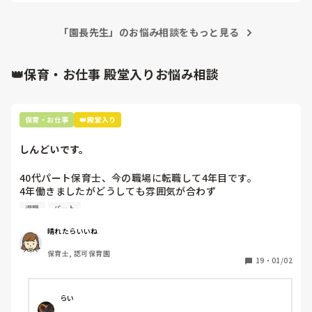
結局担任がこのままおばさんの暴走が続いたらまずいと言う
ことで、園長や主任を交えて話し合いを何度か行い不適切な
「園長先生」のお悩み相談をもっと見る
言動や保育を辞めようとおばさんに言い聞かせ、最近はほぼ
不適切保育はなくなってはきたようです。

👑保育・お仕事 殿堂入りお悩み相談
辞めるまでクラスを外してもらい、園の他のクラスはきちん
とした保育が行われており、優しい先生が多くきちんとした
園だということがわかりました。

保育・お仕事
👑殿堂入り
しかし園内で不適切保育の対処をしたといっても、そのおば
しんどいです。
さんが何事もなかったように保育士を続けていくことになん
だかモヤモヤしています。不適切保育でニュースになった保
40代パート保育士、今の職場に転職して4年目です。

育士がその後保育士を続けてたら、誰だって嫌ですよね。そ
4年働きましたがどうしても雰囲気が合わず

れともニュースになった保育士は、不適切保育はもうやらな
退職しようと思っています。

いという理由で保育士を続けてたりするんでしょうか？大ベ
退職
パート
テランのはずの人の不適切保育ってそう簡単になおるのか。
周りの職員は、勤続10年以上から何十年という先生がほとん
でも担任が今後はおばさんが悪いことしたら阻止していくと
晴れたらいいね
どです。

言っているようですし、担任の頑張りをむだにするわけにも
保育士, 認可保育園
保護者子どもの愚痴悪口が多く、

いかないですし

19
・
01/02
子どもの前でも

今で言う不適切保育も　

いじわるな保育士は保育士を辞めてほしいというのは本音で
仕方ないよね

すが、例えもう悪いことはしないと反省して不適切なことを
らい
もう何も言わずに

していた保育士が保育士を続けてくことってどう思います