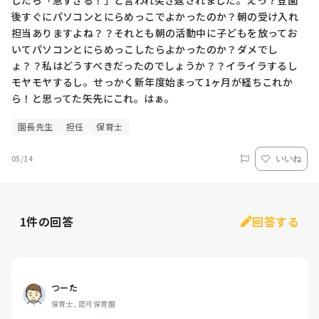
したら「急ずぎる！」と言われ突き返されました。えっ？登園
後すぐにパソコンとにらめっこでよかったのか？朝の受け入れ
担当ありますよね？？それとも朝の活動中に子どもを放ってお
いてパソコンとにらめっこしたらよかったのか？ダメでし
ょ？？私はどうすべきだったのでしょうか？？イライラするし
モヤモヤするし。せっかく新年度始まって1ヶ月が経ちこれか
ら！と思ってた矢先にこれ。はぁ。
園長先生
担任
保育士
05/14
いいね
1
件の回答
回答する
つーた
保育士, 認可保育園