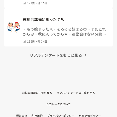
他(コメントで教えてください)
178
票・
残り5日
運動会準備始まった？🏃
・
もう始まった🏃
・
そろそろ始まる😊
・
まだこれ
から🌿
・
秋に入ってから🍁
・
運動会はないor終わ
った✨
・
その他(コメントで教えてください)
199
票・
残り4日
リアルアンケートをもっと見る
お悩み相談の一覧を見る
リアルアンケートの一覧を見る
シゴトークについて
運営会社
利用規約
プライバシーポリシー
外部送信ポリシー