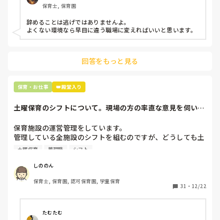
保育士, 保育園
子どもの言いなりになればいいんだね

か？
などいう意見で…

辞めることは逃げではありませんよ。

よくない環境なら早目に違う職場に変えればいいと思います。
上の先生に相談することは難しそうです。

主任は同じ考えですし、園長は不在のことが多いです。

回答をもっと見る
最後の職場にしようと思っていましたが

正直苦しい。

辞めることは逃げ、と、過去辞めた人も何年も言われ続けて
保育・お仕事
👑殿堂入り
土曜保育のシフトについて。現場の方の率直な意見を伺いた
いです。
保育施設の運営管理をしています。

管理している全施設のシフトを組むのですが、どうしても土
曜保育だけは入れる方が少なく、いつも苦労しています。

土曜保育
管理職
シフト
応募の段階では皆、月1〜2回の土曜出勤があることに同意し
て入職しているはずですが、いざ勤務が始まると一日も土曜
しののん
出勤が出来ない方ばかりです。

保育士, 保育園, 認可保育園, 学童保育
31
・
12/22
そこで、

①土曜日の希望休は2日まで、と制限をかける

②毎月、必ず土曜保育に入ることのできる日を1日だけピッ
たむたむ