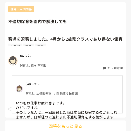
で、特に採用や退職、異動が多い園だとなかなか３月に確定で
きない一面もあります。

職場・人間関係
とはいえ、そういう園(法人)は基本的には清廉や計画持った運
不適切保育を園内で解決しても
営ができていない可能性があるので注意は必要です。
職場を退職しました。4月から2歳児クラスであり得ない保育
がされていました。一人の年配が暴走してオムツを履かずに
保育室
主任
給食
歩き回る子のおしりをたたいて「いい音した」と言って、
「いたーい」泣き叫ぶ子がいたり、となりの部屋に行こうと
ねこバス
しない子を、一人で部屋に置き去りにしてドアを閉め閉じ込
保育士, 認可保育園
めて泣かせたり、トイレ嫌と言う子に「嫌じゃないわー
21
・
09/30
💢💢」と怒鳴りながら無理やり手を引っ張ってトイレに連れ
てったり、泣いてる子に無理やり給食をスプーンで口に押し
込んだり、給食のスープに虫が入っていたのを教えてくれた
ちのこたこ
子がいて、担任が園長に報告しようとしているのを、「大問
保育士, 幼稚園教諭, 小規模認可保育園
題になるよね、〇〇ちゃんが自分で入れたんじゃないの？」
と言って子どものせいにしたり。。。

いつもお仕事お疲れさまです。

ひどいですね…

園長に相談したところ、対処すると言ってもらえましたが当
そのような人は、一回反省した時は本当に反省するのかもしれ
たり前ですが密告がバレました、おばさんからの無視や嫌が
ませんが、日が経つに連れまた不適切保育をする気がします。

個人的には免許停止などの措置があっても良い気がします。
らせが相次いで、退職して絶対役所に匿名で電話を入れてや
回答をもっと見る
ると思っていましたが
