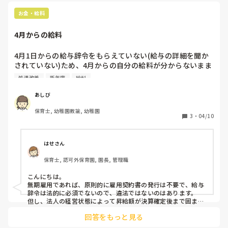
・保育の助言をしてくれる。

・一番上手にお茶をいれてくれて、ひと休みさせてくれる環
お金・給料
境。

・ちょっとした失敗を、一緒に楽しんで、考えて、部下の心を
4月からの給料
楽にしてる所。
4月1日からの給与辞令をもらえていない(給与の詳細を聞か
されていない)ため、4月からの自分の給料が分からないまま
働いています。

処遇改善
新年度
給料
昇給や処遇改善手当の金額の変更などあるはずなのですが、
園長先生に3月から度々お聞きしても「まだなのよねー」の
あしび
一言だけ……。それでいいの？

保育士, 幼稚園教諭, 幼稚園
3
・
04/10
これって普通ですか？調べてみると、辞令を出す事自体は会
社の義務ではないが、労働者に給料を明示しておかなければ
ならないとあったので、それに違反しているのでは……？

はせさん
保育士, 認可外保育園, 園長, 管理職
皆さんはご自分の給料を把握しておられますか？
こんにちは。

無期雇用であれば、原則的に雇用契約書の発行は不要で、給与
辞令は法的に必須でないので、違法ではないのはあります。

但し、法人の経営状態によって昇給額が決算確定後まで固まら
ない場合があるので、４月にずれることはあると思います。

回答をもっと見る
また処遇改善加算は４月入職の職員によっても左右されるの