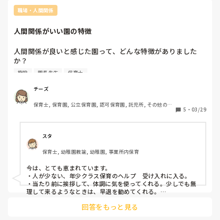
職場・人間関係
人間関係がいい園の特徴
人間関係が良いと感じた園って、どんな特徴がありました
か？

雰囲気や園長の方針など、具体的にどこが違ったのか気にな
施設
園長先生
保育士
ります。

働きやすさにつながったポイントを教えてほしいです。
チーズ
保育士, 保育園, 公立保育園, 認可保育園, 託児所, その他の職
5
・
03/29
場
スタ
保育士, 幼稚園教諭, 幼稚園, 事業所内保育
今は、とても恵まれています。

・人が少ない、年少クラス保育のヘルプ　受け入れに入る。

・当たり前に挨拶して、体調に気を使ってくれる。少しでも無
理して来るようなときは、早退を勧めてくれる。

・当たり前の掃除一つでもありがとうをいってくれる。

回答をもっと見る
・提出物の等は余裕を持ってくれ、締め切り近いと声をかけて
くれる。
