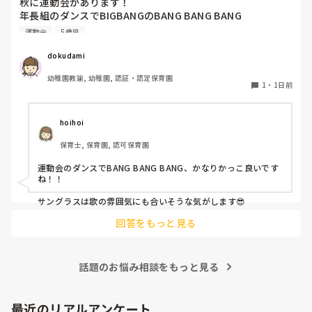
秋に運動会があります！

年長組のダンスでBIGBANGのBANG BANG BANG

踊ります！

運動会
5歳児
バンダナを振ったりしようかなと思ってます。

dokudami
幼稚園教諭, 幼稚園, 認証・認定保育園
1
・
1日前
hoihoi
保育士, 保育園, 認可保育園
運動会のダンスでBANG BANG BANG、かなりかっこ良いです
ね！！

サングラスは歌の雰囲気にも合いそうな気がします😎
回答をもっと見る
話題のお悩み相談をもっと見る
最近のリアルアンケート