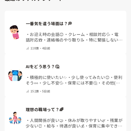
家庭では一人っ子、おうちの人が子どもに合わせちゃう、

だから、奇声を発している、発するようになる、って考えてま
すか？

それは、事実ですか？

一番気を遣う場面は？💭
思い込みも、多少入っているような気がします。

もちろん家庭環境、育ちの背景を加味して考えることも必要で
すが、

・
お迎え時の会話😊
・
クレーム・相談対応💦
・
電
イヤイヤ期という時期にあるならば、視点を変えてみることも
話対応☎️
・
連絡帳のやり取り📝
・
特に緊張しない
大切ですよ。

🌿
・
その他(コメントで教えてください)
118
票・
4日前
もし、書いてある通りになっていることが原因ならば、家庭と
の連携、日頃のやりとり、対応の共有が必要になってきますか
ら。
AIをどう思う？🤔
・
積極的に使いたい✨
・
少し使ってみたい😊
・
便利
そう👀
・
少し不安💦
・
保育には不要🤔
・
その他(コ
メントで教えてください)
152
票・
5日前
理想の職場って？🌈
・
人間関係が良い🤝
・
休みが取りやすい🌿
・
残業が
少ない⏰
・
給与・待遇が良い💰
・
保育に集中できる