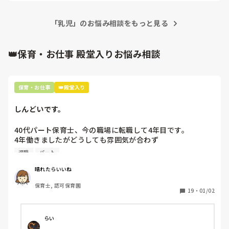
たくなりますよね😭

まんまる抱っこは「おくるみ」があればいいけど、無ければ大
「乳児」のお悩み相談をもっと見る
きめのタオル、タオルケットにくるんでしている先生もいまし
たよ。

ふれあい遊びをタオルケットの上でしながら、くるんで？まん
まる抱っことかどうしよか？

👑保育・お仕事 殿堂入りお悩み相談
0歳児の子どもとの関係は、経験よりも相性とか、どのくらい
一緒にいるかだと思います。

たまに入る先生は、ベテランの先生でも、だめな子もいまし
た。

保育・お仕事
👑殿堂入り
まだ🌻さんと、その子の関係は始まったばかり。たくさんスキ
ンシップをして、声かけをして毎日接して、ミルクをあげてい
ると、子どもも🌻さんのことわかるようになって、飲んでくれ
しんどいです。
40代パート保育士、今の職場に転職して4年目です。

4年働きましたがどうしても雰囲気が合わず

退職しようと思っています。

退職
パート
周りの職員は、勤続10年以上から何十年という先生がほとん
晴れたらいいね
どです。

保育士, 認可保育園
保護者子どもの愚痴悪口が多く、

19
・
01/02
子どもの前でも

今で言う不適切保育も　

仕方ないよね

らい
もう何も言わずに
