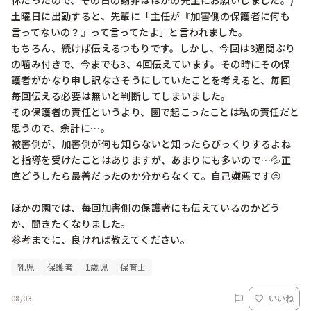
休だったので、その日の謝罪はほかの先生にお願いしました。)

土曜日に出勤すると、先輩に「主任が『加害側の保護者に何も
言ってないの？』って言ってたよ」と言われました。

もちろん、続けば伝えるつもりです。しかし、今回は3週間ぶり
の噛み付きで、今までも3、4回伝えています。その時にその保
護者がかなり申し訳なさそうにしていたことを考えると、毎回
毎回伝える必要は無いと判断してしまいました。

その保護者の責任というより、園で起こったことは私の責任だと
思うので、余計に…。

被害側が、加害側が何も知らないと知ったらびっくりするよね
と指導を受けたことはありますが、あまりにも多いので…💦正
直どうしたら最善だったのか分からなくて。自己嫌悪です😔

ほかの園では、毎回加害側の保護者にも伝えているのかどう
か、聞きたくなりました。

参考までに、良ければ教えてください。
乳児
保護者
1歳児
保育士
08/03
いいね