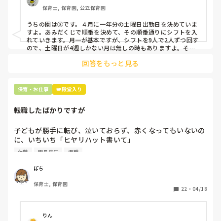
クアップしてもらう

保育士, 保育園, 公立保育園
③仮シフトが出た時、土曜出勤が難しければ自身で代わりの
人を交渉して見つけてもらう

うちの園は③です。４月に一年分の土曜日出勤日を決めていま
すよ。あみだくじで順番を決めて、その順番通りにシフトを入
上記のいずれかの対策を取り入れることを考えています。

れていきます。月一が基本ですが、シフトを9人で2人ずつ回す
ので、土曜日が4週しかない月は無しの時もありますよ。その
土曜日が出られない人は、同じシフト時間の人と自分で交代し
是非、現場の方の意見をお聞かせください。
回答をもっと見る
て貰い、主任に報告してます。
保育・お仕事
👑殿堂入り
転職したばかりですが
子どもが勝手に転び、泣いておらず、赤くなってもいないの
に、いちいち「ヒヤリハット書いて」

と書かされ

休憩
園長先生
退職
休憩時間に書くしかなく、辛いです

（そう言う本人は書かない）

ぽち
保育士, 保育園
しかも、上司に↑この内容でも

22
・
04/18
「どうしたらなくせるか」

ちゃんと考えて対策を練って書き込むようにと。

呼ばれて一緒に対策を考えさせられること多数

りん