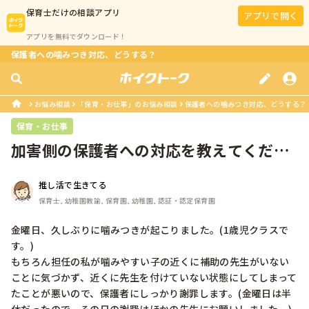
保育士
だけの相談アプリ
アプリで開く
アプリを無料でダウンロード！
保護者への噛みつき対応、どうする？
お悩み相談
「保育・お仕事」のお悩み相談
保護者への噛みつき対応、どうする？
保育・お仕事
加害側の保護者への対応を教えてくださ
い。
推し活で生きてる
保育士, 幼稚園教諭, 保育園, 幼稚園, 認証・認定保育園
金曜日、久しぶりに噛みつきが起こりました。(1歳児クラスで
す。)

もちろん担任の私が噛みやすい子の近くに補助の先生がいない
ことに気づかず、近くに先生を付けていない状態にしてしまって
たことが悪いので、保護者にしっかり謝罪します。(金曜日は半