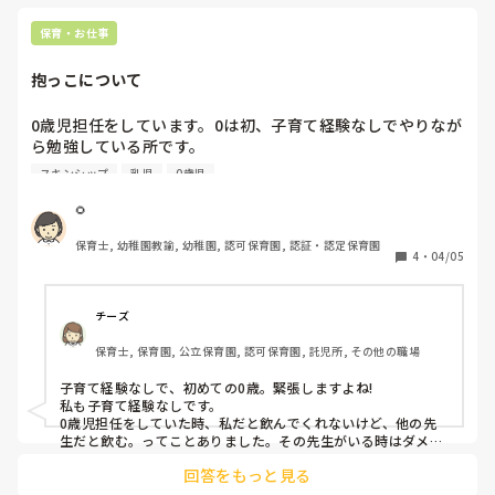
す。中々他人の思考を変えるのは難しいです(^^;

言っても言ってもわからないと言うので、大人だって午睡の
保育・お仕事
中でおしゃべりするなと言われても喋ったり、子どもの前で
はちみつれもんさんのように、俯瞰で見ている方が、近くに居
親の職業を話すななどなど、何度も園長に言われても直らな
るだけで、全然違います。どうか、ご自身の考えを守り、子ど
抱っこについて
もたちも守ってくださいm(_ _)m
い人いるよね？とその人がやることを言うとだりましたけ
ど、直りませんね。

0歳児担任をしています。0は初、子育て経験なしでやりなが
ら勉強している所です。

乳児期の子どもってこんなものだろうと思っていますが、違
6ヶ月の子がいるのですが、抱っこをすると体をのけぞって
いますかね。現場を見ていないので確かなことは難しいとは
スキンシップ
乳児
0歳児
しまい、うまく抱っこができません。(恥ずかしながら)まん
思いますが、ご意見聞けたら嬉しいです。
まる抱っこがいいよと言われているのですが、しようとする
🌻
とどうしても反って大泣きです…（ ;  ; ）ミルクの時ものけ
保育士, 幼稚園教諭, 幼稚園, 認可保育園, 認証・認定保育園
ぞってしまい、うまくあげられない時もあります。私の不慣
4
・
04/05
れなところや慎重にしているところが伝わってしまっている
のだと思います。何かアドバイスなどがあれば教えていただ
きたいです。
チーズ
保育士, 保育園, 公立保育園, 認可保育園, 託児所, その他の職場
子育て経験なしで、初めての0歳。緊張しますよね!

私も子育て経験なしです。

0歳児担任をしていた時、私だと飲んでくれないけど、他の先
生だと飲む。ってことありました。その先生がいる時はダメだ
と代わってもらっていましたが、休みの時はどうしよう。なん
回答をもっと見る
てことも😓

自分がすると、体をのけぞって大泣きされると、こっちも泣き