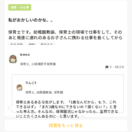
えてきて、余裕を持ちやすいです。

それより上は、行事に追われるので。。！
保育・お仕事
私がおかしいのかな。。
保育士です。幼稚園教諭、保育士の現場で仕事をして、その
あと発達に遅れのあるお子さんに携わる仕事を長くしてから
今は保育園乳児保育で勤務しています。

乳児保育
睡眠
園長先生
感覚が鈍っていると言ったらおかしいですが、ハンデのある
lemon
お子さんと接してきたせいか、こんなにできることがあった
保育士, 小規模認可保育園
んだなと思うのと、1歳児、2歳児で言葉がまだ確立していな
5
・
04/16
い、全てを理解する事がまだ難しい。。。て普通かなぁと思
っています。個々に発達の違いがあるのは当然だしこれから
色々出来ることも増えていくのかなと思いながら接していま
りんご3
す。

保育士, 幼稚園教諭, 保育園
明らかに、目が合わないとても強いこだわりがあるとなると
もしかして？と思いますが私の中では普通かなあと思ってい
保育士あるあるな気がします。「1歳なんだから、もう、これ
ましたが、一定の保育士が、言葉が遅すぎる！なんでこんな
できるはず」「まだ2歳なのにできないの？遅くない？」と言
のが理解できないんだ？。。などなど子どもの前で言いま
った考え方。そんなの、保育園児じゃなかったら、全然できな
す。

いことたくさんあるのに…と思います。

誕生日がすぎれば直ぐに〇歳になったんだからこれが出来な
回答をもっと見る
独特な文化に染まりきっているんだと思います。思考が凝り固
いとだめたと言い切ります。

まってるんですね…そういう方、たくさんおられる気がしま