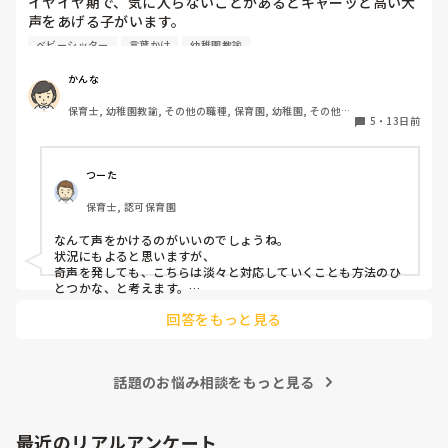
イヤイヤ期で、気に入らないことがあるとキャーッと高い大
声をあげる子がいます。

家庭では一人っ子で、おうちの人がみなまで言わずとも汲み
ベビーシッター
言葉かけ
幼稚園教諭
取り、こどもに合わせちゃうので、嫌=奇声で言うこと聞い
てもらえるになっています。

かんな
言わないとわからないし、ダメなこともあるよって

保育士, 幼稚園教諭, その他の職種, 保育園, 幼稚園, その他の
なんて声かけるのが良いのでしょうか…
5
・
13日前
職場
つーた
保育士, 認可保育園
なんて声をかけるのがいいのでしょうね。

状況にもよると思いますが、

奇声を発しても、こちらは淡々と対応していくことも方法のひ
とつかな、と考えます。

回答をもっと見る
そのキャーッは、何かな？

って。イヤイヤ期？まだまだ語彙が少ないから、感情を言葉に
変換するのも難しいところがありますよね。

話題のお悩み相談をもっと見る
機嫌のいい時？など、自然な関わりができる時には、「何かあ
ったらキャーッって言うよりお話してくれたら嬉しいな〜」み
たいにコミュニケーションをしておくのもいいだろうし。

最近のリアルアンケート
それから、
