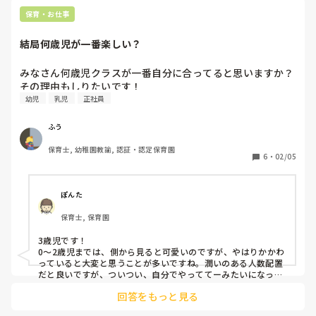
保育・お仕事
結局何歳児が一番楽しい？
みなさん何歳児クラスが一番自分に合ってると思いますか？
その理由もしりたいです！
幼児
乳児
正社員
ふう
保育士, 幼稚園教諭, 認証・認定保育園
6
・
02/05
ぽんた
保育士, 保育園
3歳児です！

0〜2歳児までは、側から見ると可愛いのですが、やはりかかわ
っていると大変と思うことが多いですね。潤いのある人数配置
だと良いですが、ついつい、自分でやっててーみたいになって
しまう場面が増えたり。。

回答をもっと見る
3歳児だと、まだ純粋な面も多く、かつ自分でできることも増