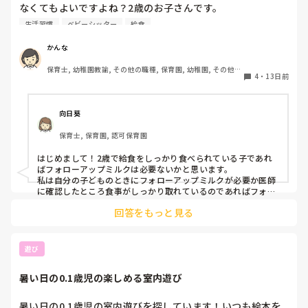
なくてもよいですよね？2歳のお子さんです。

ご家庭で毎日飲ませているのですが、いるのかなと。ご飯も
生活習慣
ベビーシッター
給食
食べてます。
かんな
保育士, 幼稚園教諭, その他の職種, 保育園, 幼稚園, その他の
4
・
13日前
職場
向日葵
保育士, 保育園, 認可保育園
はじめまして！2歳で給食をしっかり食べられている子であれ
ばフォローアップミルクは必要ないかと思います。

私は自分の子どものときにフォローアップミルクが必要か医師
に確認したところ食事がしっかり取れているのであればフォロ
ーアップミルクは必要ないと言われて誰も飲んでおりません。

回答をもっと見る
親御さんはいつまであげたらいいのかわからないのかもしれま
せんね！

体重の増えなども見るのが1番いいのかもしれません！
遊び
暑い日の0.1歳児の楽しめる室内遊び
暑い日の0.1歳児の室内遊びを探しています！いつも絵本を