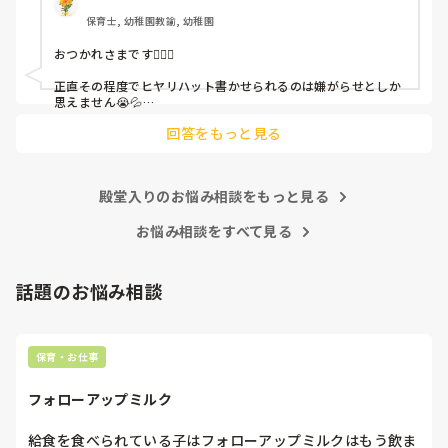
保育士, 幼稚園教諭, 幼稚園
これだけで30〜40分拘束されて辛いです

おつかれさまです🙇🏻‍♀️

皆さんの園はどうですか?
正直その程度でヒヤリハット書かせられるのは嫌がらせとしか
思えません😭💦

他の先生方も同様のことをされているのでしょうか？

回答をもっと見る
あまりご無理されませんよう…😢
殿堂入りのお悩み相談をもっと見る
お悩み相談をすべて見る
話題のお悩み相談
保育・お仕事
フォローアップミルク
給食を食べられている子はフォローアップミルクはもう飲ま