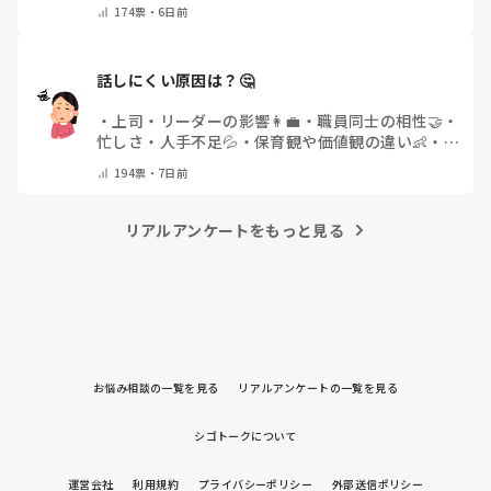
👶
・
その他(コメントで教えてください)
174
票・
6日前
話しにくい原因は？🤔
・
上司・リーダーの影響👩‍💼
・
職員同士の相性🤝
・
忙しさ・人手不足💦
・
保育観や価値観の違い👶
・
自
分にも原因があると感じる💭
・
その他(コメントで
194
票・
7日前
教えてください)
リアルアンケートをもっと見る
お悩み相談の一覧を見る
リアルアンケートの一覧を見る
シゴトークについて
運営会社
利用規約
プライバシーポリシー
外部送信ポリシー