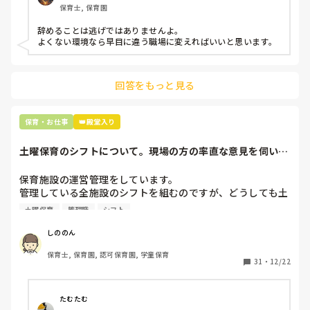
保育士, 保育園
子どもの言いなりになればいいんだね

などいう意見で…

辞めることは逃げではありませんよ。

よくない環境なら早目に違う職場に変えればいいと思います。
上の先生に相談することは難しそうです。

主任は同じ考えですし、園長は不在のことが多いです。

回答をもっと見る
最後の職場にしようと思っていましたが

正直苦しい。

辞めることは逃げ、と、過去辞めた人も何年も言われ続けて
保育・お仕事
👑殿堂入り
土曜保育のシフトについて。現場の方の率直な意見を伺いた
いです。
保育施設の運営管理をしています。

管理している全施設のシフトを組むのですが、どうしても土
曜保育だけは入れる方が少なく、いつも苦労しています。

土曜保育
管理職
シフト
応募の段階では皆、月1〜2回の土曜出勤があることに同意し
て入職しているはずですが、いざ勤務が始まると一日も土曜
しののん
出勤が出来ない方ばかりです。

保育士, 保育園, 認可保育園, 学童保育
31
・
12/22
そこで、

①土曜日の希望休は2日まで、と制限をかける

②毎月、必ず土曜保育に入ることのできる日を1日だけピッ
たむたむ