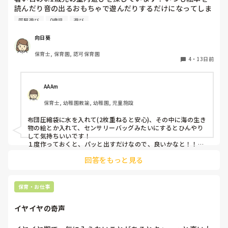
読んだり音の出るおもちゃで遊んだりするだけになってしま
いマンネリ化しています。隙間時間でパッと準備ができて楽
部屋遊び
0歳児
遊び
しめる遊びありましたらアイディアを分けてくれません
か？？
向日葵
保育士, 保育園, 認可保育園
4
・
13日前
AAAm
保育士, 幼稚園教諭, 幼稚園, 児童施設
布団圧縮袋に水を入れて(2枚重ねると安心)、その中に海の生き
物の絵とか入れて、センサリーバッグみたいにするとひんやり
して気持ちいいです！

１度作っておくと、パッと出すだけなので、良いかなと！！

小さなプール膨らませておいて、ボールプールにするのも楽し
回答をもっと見る
いです☺️
保育・お仕事
イヤイヤの奇声