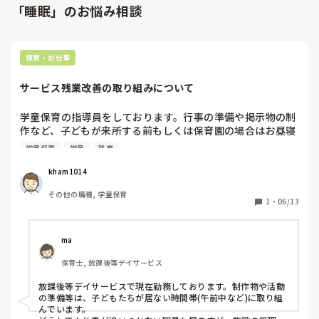
「睡眠」のお悩み相談
保育・お仕事
サービス残業改善の取り組みについて
学童保育の指導員をしております。行事の準備や掲示物の制
作など、子どもが来所する前もしくは保育園の場合はお昼寝
中に対応されるのが基本と思いますが、準備が追いつかず、
学童保育
学童
残業
勤務時間外にサービス残業した経験はありますか？私が以前
いた施設では、長年勤めている方が勤務開始の30分以上前に
kham1014
来て事務作業をしており、それが当たり前のような空気のも
その他の職種, 学童保育
とで、やむやむ同じように早く行くことにしていました。今
1
・
06/13
は人も変わって改善されたと期待していますが、同じような
経験をされた方で環境を改善するために何かしらの工夫や行
動を起こされた方はいらっしゃいますでしょうか？
ma
保育士, 放課後等デイサービス
放課後等デイサービスで現在勤務しております。制作物や活動
の準備等は、子どもたちが居ない時間帯(午前中など)に取り組
んでいます。
