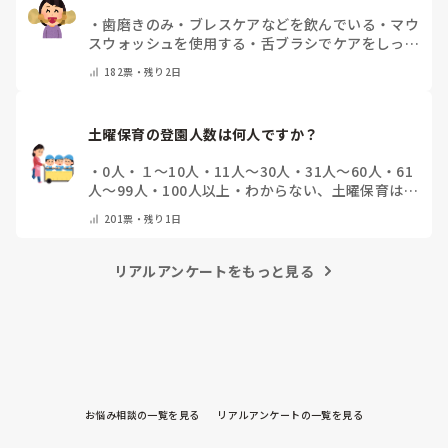
・
歯磨きのみ
・
ブレスケアなどを飲んでいる
・
マウ
スウォッシュを使用する
・
舌ブラシでケアをしっか
りする
・
フリスクをかじる
・
気にしたことない
・
そ
182
票・
残り2日
の他(コメントで教えて下さい)
土曜保育の登園人数は何人ですか？
・
0人
・
１～10人
・
11人～30人
・
31人～60人
・
61
人～99人
・
100人以上
・
わからない、土曜保育はな
い
・
その他(コメントで教えて下さい)
201
票・
残り1日
リアルアンケートをもっと見る
お悩み相談の一覧を見る
リアルアンケートの一覧を見る