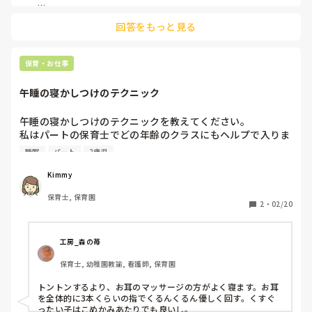
お昼寝が本当に必要であれば幼稚園でもしているはずです。

年中さんになったら、一切寝ませんよ。ってところでした！

幼稚園は14時頃終わりますが最近はお預かりはその後の課外
回答をもっと見る
授業も当たり前で17時とかにお迎えにくる保護者が多いです
年少さんのときは、預かり保育利用してなかったので、我が子
が、お昼寝することなく9時頃寝ています。

は

もし保育園でお昼寝してくれないとできない仕事があるのな
保育園のとき、2歳児クラスのみお昼寝経験者です！

保育・お仕事
ら、その仕事は削れないでしょうか…事務作業より大切なこ
とはないでしょうか…
ですが、3.4.5歳児の保育園に

午睡の寝かしつけのテクニック
実習に行ったら、3.4.5歳児も

お昼寝してました。

幼稚園の子と同じ年なのになぁ‥

午睡の寝かしつけのテクニックを教えてください。

さすがに、年長と同じ5歳児も

私はパートの保育士でどの年齢のクラスにもヘルプで入りま
寝ていて、11月だったのに

すが、2歳児の寝かしつけに苦労しています。1歳半くらいま
ビックリしました。

睡眠
パート
2歳児
でならおしゃぶりやお気に入りのぬいぐるみがあればすぐに
あと少しで1年生なのに！？

って感じでした😰

寝てくれますが、2歳になると体力がついてくるのとイヤイ
Kimmy
我が子と同じ年の子達。

ヤ期も重なり素直に横になってくれず歩き回る子がいます。
我が子が、預かり保育で遊んでる時間に

保育士, 保育園
保育士の仕事を始めてやっと1年が過ぎたので、経験のある
2
・
02/20
ここの子達は寝るのかぁ‥と

皆さんからアイデアをいただけると嬉しいです。
なんとも言えない気持ちになりました。

眠いならいいんですけど、

無理矢理目閉じて動かなく頑張ってる子が多かったです😭！

工房_森の苺
両親仕事で朝早くて眠いから寝てるならいいんですけど、

保育士, 幼稚園教諭, 看護師, 保育園
寝付けない子は、なんとも言えない気持ちになりました😭！

トントンするより、お耳のマッサージの方がよく寝ます。お耳
を全体的に3本くらいの指でくるんくるん優しく回す。くすぐ
ったい子はこめかみあたりでも良いし。
