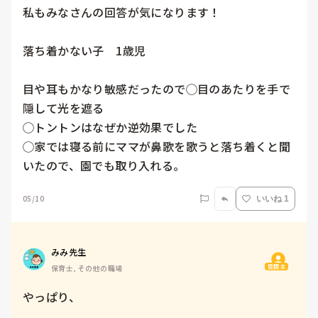
私もみなさんの回答が気になります！

落ち着かない子　1歳児

目や耳もかなり敏感だったので◯目のあたりを手で
隠して光を遮る

◯トントンはなぜか逆効果でした

◯家では寝る前にママが鼻歌を歌うと落ち着くと聞
いたので、園でも取り入れる。
05/10
いいね 1
みみ先生
質問主
保育士, その他の職場
やっぱり、
