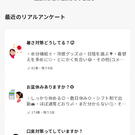
最近のリアルアンケート
暑さ対策どうしてる？🥵
・
水分補給🥤
・
冷感グッズ🧊
・
日陰を選ぶ🌳
・
着替
えを多めに👕
・
とにかく気合い😂
・
その他(コメン
トで教えてください)
81
票・
残り4日
お盆休みありますか？🌻
・
しっかり休める😊
・
数日休み🌻
・
シフト制で出
勤💼
・
ほぼ通常どおり👶
・
まだ分からない🤔
・
その
他(コメントで教えてください)
174
票・
残り3日
口臭対策ってしていますか？