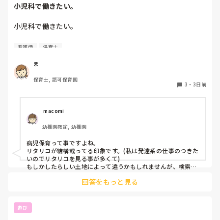
小児科で働きたい。
小児科で働きたい。

看護師
保育士
保育士2年目です。

今は保育園勤務ですが、

ま
本当は小児科で保育士として

保育士, 認可保育園
働きたいです。

3
・
3日前
しかし、地方なのかそのような求人が

ほぼなく、ホームページなどもチェック

 macomi
していますが見つかりません😭

幼稚園教諭, 幼稚園
もともと、看護師を目指していたのもあって、、

病児保育って事ですよね。

もちろん医療的なことができないのは

リタリコが結構載ってる印象です。(私は発達系の仕事のつきた
わかっていますが💦

いのでリタリコを見る事が多くて)

もしかしたらしい土地によって違うかもしれませんが、検索し
てみてください！
何かよい求人サイトなどがあれば

回答をもっと見る
教えてください。
遊び