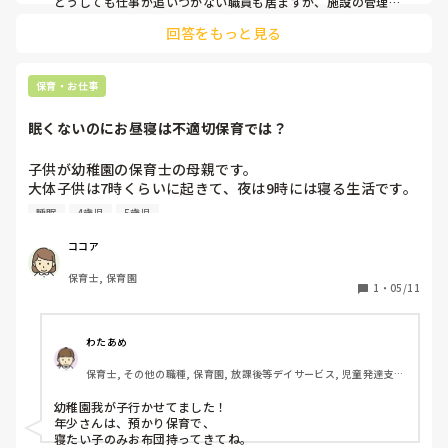
どうしても仕事が追いつかない職員も居ますが、施設の管理者
や社長など、上層部より残業はしないよう常々言ってもらうよ
回答をもっと見る
うにしたことで改善されました。

持ち帰って仕事をしている方もいますが…勤務時間外に会社で
残業をされるよりも雰囲気はまだ良いです。
保育・お仕事
眠くないのにお昼寝は不適切保育では？
子供が幼稚園の保育士の母親です。

大体子供は7時くらいに起きて、夜は9時には寝る生活です。

幼稚園は基本的にお昼寝がありませんが、夏休みのお預かり
睡眠
4歳児
5歳児
だけお昼寝がある時がありました。

すると夜は11時過ぎても寝れない、その代わり朝起きれなく
ココア
なるなど良いことは一つもありませんでした。

保育士, 保育園
幼稚園の保護者はお昼寝をさせないでほしいという意見が多
1
・
05/11
く、結局夏休みのお預かりもお昼寝はなくなりました。

もう年少にもなると正直お昼寝はいらないです。

眠くないのに無理やり寝かせる、何時間も静かにさせるなど
わたあめ
保育園では当たり前なのでしょうか？

保育士, その他の職種, 保育園, 放課後等デイサービス, 児童発達支援
園に合わせてとか、他の子供達に合わせてとか言いますが、
施設
結局保育士が他の仕事をするための時間を作るためのお昼寝
幼稚園我が子行かせてました！

であって子供達のためではないのであるなら不適切保育だと
年少さんは、預かり保育で、

思うのですが…。

寝たい子のみお布団持ってきてね。
