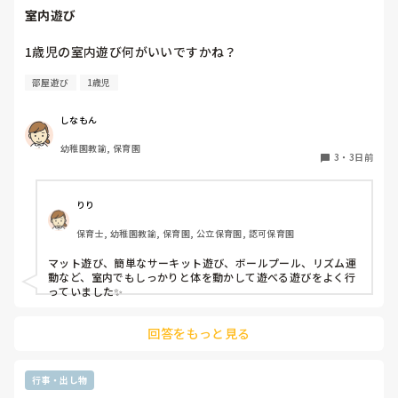
室内遊び
1歳児の室内遊び何がいいですかね？
部屋遊び
1歳児
しなもん
幼稚園教諭, 保育園
3
・
3日前
りり
保育士, 幼稚園教諭, 保育園, 公立保育園, 認可保育園
マット遊び、簡単なサーキット遊び、ボールプール、リズム運
動など、室内でもしっかりと体を動かして遊べる遊びをよく行
っていました✨
回答をもっと見る
行事・出し物