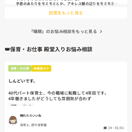
手首のあたりをモミモミとか、アキレス腱の辺りをモミモミと
か。

回答をもっと見る
私、どちらかと言うと、子供を寝かせるより、大人を寝かせる
方が得意です。以前に看護師やってた時は、手術後の患者さん
を、なるべく痛み止めの注射を打たずに寝てもらうよう努力し
「睡眠」のお悩み相談をもっと見る
てました。注射の数が少ないほど、明くる朝以降の離床がスム
ーズなんです。

たまに、職場の人に足裏マッサージを施して、寝かしちゃうこ
👑保育・お仕事 殿堂入りお悩み相談
とあります(笑)。

わかりやすい目安は、どうやったらその子の身体の血の巡りを
良くするかということ。人間って寝るためには、いったん「体
保育・お仕事
👑殿堂入り
温を下げないと」寝れない仕組みなんですよ。つまり、放熱さ
せる、ということ。手の平や足の先をいかに温かくするかで、
寝落ちできるかどうかが勝負どころですね(笑)。
しんどいです。
40代パート保育士、今の職場に転職して4年目です。

4年働きましたがどうしても雰囲気が合わず

退職しようと思っています。

退職
パート
周りの職員は、勤続10年以上から何十年という先生がほとん
晴れたらいいね
どです。

保育士, 認可保育園
保護者子どもの愚痴悪口が多く、

19
・
01/02