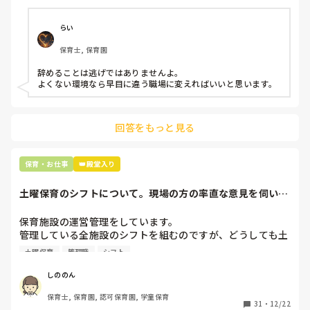
子どもの前でも

今で言う不適切保育も　

仕方ないよね

らい
もう何も言わずに

保育士, 保育園
子どもの言いなりになればいいんだね

などいう意見で…

辞めることは逃げではありませんよ。

よくない環境なら早目に違う職場に変えればいいと思います。
上の先生に相談することは難しそうです。

主任は同じ考えですし、園長は不在のことが多いです。

回答をもっと見る
最後の職場にしようと思っていましたが

正直苦しい。

辞めることは逃げ、と、過去辞めた人も何年も言われ続けて
保育・お仕事
👑殿堂入り
土曜保育のシフトについて。現場の方の率直な意見を伺いた
いです。
保育施設の運営管理をしています。

管理している全施設のシフトを組むのですが、どうしても土
曜保育だけは入れる方が少なく、いつも苦労しています。

土曜保育
管理職
シフト
応募の段階では皆、月1〜2回の土曜出勤があることに同意し
て入職しているはずですが、いざ勤務が始まると一日も土曜
しののん
出勤が出来ない方ばかりです。

保育士, 保育園, 認可保育園, 学童保育
31
・
12/22