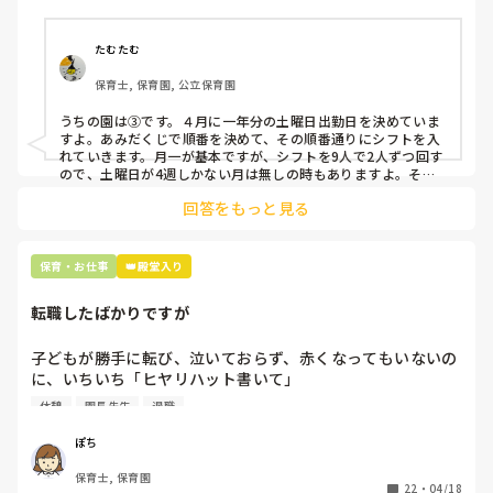
そこで、

①土曜日の希望休は2日まで、と制限をかける

②毎月、必ず土曜保育に入ることのできる日を1日だけピッ
たむたむ
クアップしてもらう

保育士, 保育園, 公立保育園
③仮シフトが出た時、土曜出勤が難しければ自身で代わりの
人を交渉して見つけてもらう

うちの園は③です。４月に一年分の土曜日出勤日を決めていま
すよ。あみだくじで順番を決めて、その順番通りにシフトを入
上記のいずれかの対策を取り入れることを考えています。

れていきます。月一が基本ですが、シフトを9人で2人ずつ回す
ので、土曜日が4週しかない月は無しの時もありますよ。その
土曜日が出られない人は、同じシフト時間の人と自分で交代し
是非、現場の方の意見をお聞かせください。
回答をもっと見る
て貰い、主任に報告してます。
保育・お仕事
👑殿堂入り
転職したばかりですが
子どもが勝手に転び、泣いておらず、赤くなってもいないの
に、いちいち「ヒヤリハット書いて」

と書かされ

休憩
園長先生
退職
休憩時間に書くしかなく、辛いです

（そう言う本人は書かない）

ぽち
保育士, 保育園
しかも、上司に↑この内容でも

22
・
04/18