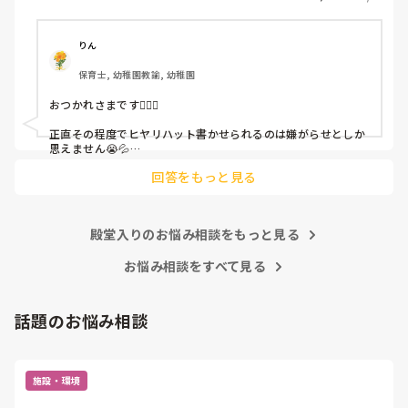
「どうしたらなくせるか」

ちゃんと考えて対策を練って書き込むようにと。

呼ばれて一緒に対策を考えさせられること多数

りん
保育士, 幼稚園教諭, 幼稚園
これだけで30〜40分拘束されて辛いです

おつかれさまです🙇🏻‍♀️

皆さんの園はどうですか?
正直その程度でヒヤリハット書かせられるのは嫌がらせとしか
思えません😭💦

他の先生方も同様のことをされているのでしょうか？

回答をもっと見る
あまりご無理されませんよう…😢
殿堂入りのお悩み相談をもっと見る
お悩み相談をすべて見る
話題のお悩み相談
施設・環境