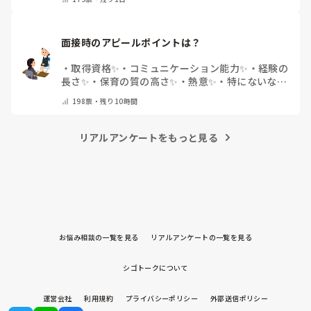
他(コメントで教えてください)
面接時のアピールポイントは？
・
取得資格✨
・
コミュニケーション能力✨
・
経験の
長さ✨
・
保育の質の高さ✨
・
熱意✨
・
特にないな
・
その他(コメントで教えて下さい)
198
票・
残り10時間
リアルアンケートをもっと見る
お悩み相談の一覧を見る
リアルアンケートの一覧を見る
シゴトークについて
運営会社
利用規約
プライバシーポリシー
外部送信ポリシー