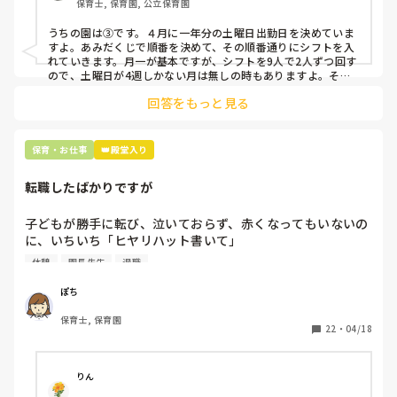
保育士, 保育園, 公立保育園
③仮シフトが出た時、土曜出勤が難しければ自身で代わりの
人を交渉して見つけてもらう

うちの園は③です。４月に一年分の土曜日出勤日を決めていま
すよ。あみだくじで順番を決めて、その順番通りにシフトを入
上記のいずれかの対策を取り入れることを考えています。

れていきます。月一が基本ですが、シフトを9人で2人ずつ回す
ので、土曜日が4週しかない月は無しの時もありますよ。その
土曜日が出られない人は、同じシフト時間の人と自分で交代し
是非、現場の方の意見をお聞かせください。
回答をもっと見る
て貰い、主任に報告してます。
保育・お仕事
👑殿堂入り
転職したばかりですが
子どもが勝手に転び、泣いておらず、赤くなってもいないの
に、いちいち「ヒヤリハット書いて」

と書かされ

休憩
園長先生
退職
休憩時間に書くしかなく、辛いです

（そう言う本人は書かない）

ぽち
保育士, 保育園
しかも、上司に↑この内容でも

22
・
04/18
「どうしたらなくせるか」

ちゃんと考えて対策を練って書き込むようにと。

呼ばれて一緒に対策を考えさせられること多数

りん