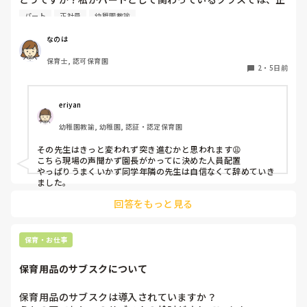
社員の連携が取れておらずギクシャクしています。ボス的な
パート
正社員
幼稚園教諭
保育士が仕切っていて、他に組んでいる職員の出る幕がない
という形です。もう少しチーム保育が出来たら肩の力が抜け
なのは
て楽なんじゃないかなぁと思います。

保育士, 認可保育園
2
・
5日前
皆さんのクラスはいかがですか？
eriyan
幼稚園教諭, 幼稚園, 認証・認定保育園
その先生はきっと変われず突き進むかと思われます😩

こちら現場の声聞かず園長がかってに決めた人員配置

やっぱりうまくいかず同学年隣の先生は自信なくて辞めていき
ました。
回答をもっと見る
保育・お仕事
保育用品のサブスクについて
保育用品のサブスクは導入されていますか？
