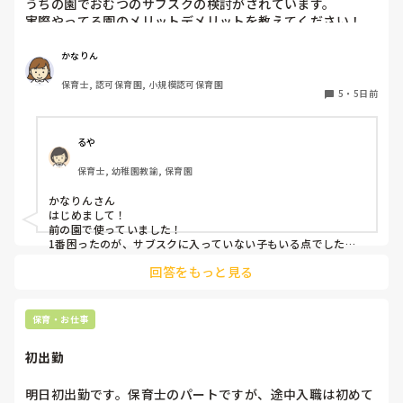
うちの園でおむつのサブスクの検討がされています。

実際やってる園のメリットデメリットを教えてください！

またおむつ以外のサブスク何かされてるところがあれば教え
かなりん
保育士, 認可保育園, 小規模認可保育園
5
・
5日前
るや
保育士, 幼稚園教諭, 保育園
かなりんさん

はじめまして！

前の園で使っていました！

1番困ったのが、サブスクに入っていない子もいる点でした。
強制は出来ないため(収入の問題やオムツ外れそうな子とかもい
回答をもっと見る
るので)この子はサブスク、この子はロッカーから持ってく
る、、、など入り乱れる点でした。

メリットはオムツ忘れがないことと、名前の記載漏れで誰のも
保育・お仕事
初出勤
明日初出勤です。保育士のパートですが、途中入職は初めて