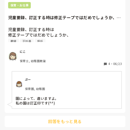
わりは書類が多かったですが、昔よりは確実に減っています
保育・お仕事
よ。
児童要録、訂正する時は修正テープではだめでしょうか、訂
正印が必要ですか...
児童要録、訂正する時は

修正テープではだめでしょうか、

訂正印が必要ですかね（ ;  ; ）
要録
正社員
担任
にこ
保育士, 幼稚園教諭
4
・
06/23
ぷー
保育園, 幼稚園
園によって、違いますよ。

私の園は訂正印です(^^)
回答をもっと見る