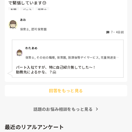
で緊張しています😓

子どもの前で自己紹介とかあったりするんでしょうか？？ど
転職
パート
保育士
きどきして明日が不安です😭
あお
保育士, 認可保育園
7
・
4日前
わたあめ
保育士, その他の職種, 保育園, 放課後等デイサービス, 児童発達支援
施設
パート入社ですが、特に自己紹介無しでした〜！

勤務先によるかな、？🤗

回答をもっと見る
話題のお悩み相談をもっと見る
最近のリアルアンケート