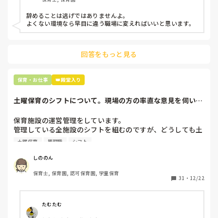
子どもの言いなりになればいいんだね

などいう意見で…

辞めることは逃げではありませんよ。

よくない環境なら早目に違う職場に変えればいいと思います。
上の先生に相談することは難しそうです。

主任は同じ考えですし、園長は不在のことが多いです。

回答をもっと見る
最後の職場にしようと思っていましたが

正直苦しい。

辞めることは逃げ、と、過去辞めた人も何年も言われ続けて
保育・お仕事
👑殿堂入り
土曜保育のシフトについて。現場の方の率直な意見を伺いた
いです。
保育施設の運営管理をしています。

管理している全施設のシフトを組むのですが、どうしても土
曜保育だけは入れる方が少なく、いつも苦労しています。

土曜保育
管理職
シフト
応募の段階では皆、月1〜2回の土曜出勤があることに同意し
て入職しているはずですが、いざ勤務が始まると一日も土曜
しののん
出勤が出来ない方ばかりです。

保育士, 保育園, 認可保育園, 学童保育
31
・
12/22
そこで、

①土曜日の希望休は2日まで、と制限をかける

②毎月、必ず土曜保育に入ることのできる日を1日だけピッ
たむたむ
クアップしてもらう
