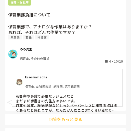
保育・お仕事
保育業務負担について
保育業務で、アナログな作業はありますか？

あれば、それはどんな作業ですか？
児童表
要録
指導案
みみ先生
保育士, その他の職場
4
・
10/29
kuromamecha
保育士, 幼稚園教諭, 幼稚園, 認可保育園
報告書や会議で必要なレジュメなど

まだまだ手書きの先生方は多いです。

月案や週案、経過記録などもっとペーパーレスに出来る点は多
くあるなと感じますが、なんだかんだここ3年くらい変わりま
せん。。
回答をもっと見る