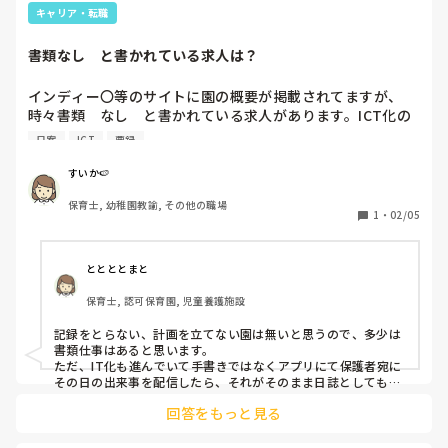
キャリア・転職
書類なし　と書かれている求人は？
インディー〇等のサイトに園の概要が掲載されてますが、
時々書類　なし　と書かれている求人があります。ICT化の
意味のなしなのか、ほぼなしなのか、書類業務をする職員が
日案
ICT
要録
いるのか謎です。

前職では幼稚園型こども園でしたが、連絡帳、年カリ、その
すいか🍉
日やる事を書くのみの週案、月の目標のみを書く月案、要
保育士, 幼稚園教諭, その他の職場
録、面談児の個別書類、クラスだよりが主でした。

1
・
02/05
自分的には上記の様な内容であればいいなーとは思うのです
が、月案、日案、週案、年カリ、児童票、個別計画等もっと
細かく分かれている園も多いですよね。

ととととまと
保育士, 認可保育園, 児童養護施設
実際に正社員若しくはフルパートの方で担任を持っていて書
類ほぼなし、簡易的な方はいますか？
記録をとらない、計画を立てない園は無いと思うので、多少は
書類仕事はあると思います。

ただ、IT化も進んでいて手書きではなくアプリにて保護者宛に
その日の出来事を配信したら、それがそのまま日誌としても保
存できて…みたいな効率化はされています。

回答をもっと見る
うちの園でも週案は廃止されて月案のみでした。行事の指導案
もパソコンなので毎回1から作ることはしなくて良かったで
す。連絡帳も日誌と兼ねていました。流石に年度初めと年度終