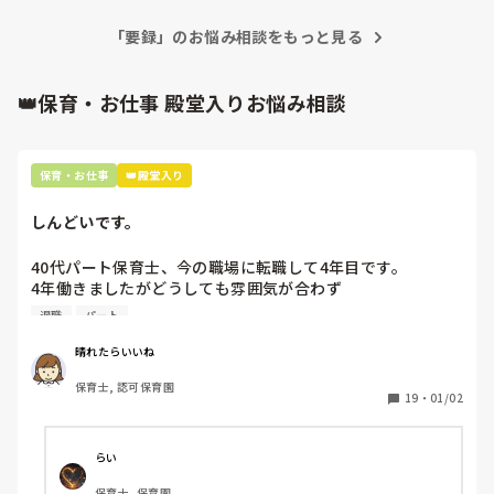
「要録」のお悩み相談をもっと見る
👑保育・お仕事 殿堂入りお悩み相談
保育・お仕事
👑殿堂入り
しんどいです。
40代パート保育士、今の職場に転職して4年目です。

4年働きましたがどうしても雰囲気が合わず

退職しようと思っています。

退職
パート
周りの職員は、勤続10年以上から何十年という先生がほとん
晴れたらいいね
どです。

保育士, 認可保育園
保護者子どもの愚痴悪口が多く、

19
・
01/02
子どもの前でも

今で言う不適切保育も　

仕方ないよね

らい
もう何も言わずに

保育士, 保育園