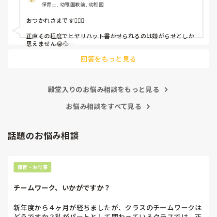
保育士, 幼稚園教諭, 幼稚園
これだけで30〜40分拘束されて辛いです

おつかれさまです🙇🏻‍♀️

皆さんの園はどうですか?
正直その程度でヒヤリハット書かせられるのは嫌がらせとしか
思えません😭💦

他の先生方も同様のことをされているのでしょうか？

回答をもっと見る
あまりご無理されませんよう…😢
殿堂入りのお悩み相談をもっと見る
お悩み相談をすべて見る
話題のお悩み相談
保育・お仕事
チームワーク、いかがですか？
新年度から４ヶ月が経ちましたが、クラスのチームワークは
どうですか？私がパートとして関わっているクラスでは、正