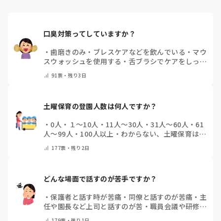
口臭対策ってしていますか？
・
歯磨きのみ
・
ブレスケアなどを飲んでいる
・
マウ
スウォッシュを使用する
・
舌ブラシでケアをしっか
りする
・
フリスクをかじる
・
気にしたことない
・
そ
91
票・
残り3日
の他(コメントで教えて下さい)
土曜保育の登園人数は何人ですか？
・
0人
・
１～10人
・
11人～30人
・
31人～60人
・
61
人～99人
・
100人以上
・
わからない、土曜保育はな
い
・
その他(コメントで教えて下さい)
177
票・
残り2日
どんな場面で話すのが苦手ですか？
・
保護者と話す時が苦痛
・
同僚と話すのが苦痛
・
主
任や園長など上司と話すのが苦
・
職員会議や研修場
面で話すのが苦
・
話すことは苦痛じゃない♡
・
その
179
票・
残り1日