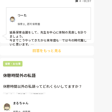
去年の秋頃から正規フリーで1人の先生が延長保育の
4
・
03/07
時間（30分程度）に体制によって加わる時もありま
す。

つーた
以前から他のパートさん達の保育に対する無責任な部
分、人任せ、動きが鈍い…年齢層が高いからなのか？
保育士, 認可保育園
など私なりに不満。

みなさん指示待ちで自分から動かない…座ってるだ
延長保育会議をして、先生を中心に体制の見直しを計り
け。

ましょう。

今までこうやってきたから来年度も…では今の時代難し
私が保護者対応中に子どもが抜け出しても気づかな
いと思います。

い、追いかけない…私が、対応を中断して追いかけ
回答をもっと見る
自分の当たり前は他人の非常識。

る…

自分たちは、それが当たり前だと思って行動していて
乳幼児合同の保育で乳児5人くらい遊んでいる所に大
も、そこまで考えずにその日の職務をこなしていれば、
人が3人〜4人固まる。膝に1人の子どもを座らせてマ
保育・お仕事
見えるものは見えません。

ンツーマンやら1番危険な0歳児やトラブルを起こす子
なので、可視化してください。

どもはほったらかし…幼児の所には誰も大人がいな
休憩時間外の私語
これは、日中の保育からパート保育士が多い環境で主任
い…

をしていた頃の話です。

結局、私が保護者対応しながらその危険な所へ走る…
口頭の指示だけでは、行き届かない。限界がどうしても
休憩時間以外の私語ってどれくらいしてますか？

1人でバタバタ動いてます。3人〜4人の先生にその都
ありました。

度、指示するの疲れる。

そこで、各保育士の動きが分かるように、午前と午後、
パート
正社員
幼稚園教諭
私が働いている職場では、保育室を出て別室で休憩を
ほぼ毎日、延長の子どものメンバーや曜日ごとの大人
何時までここ、何時からここ、とわかるようにホワイト
取るようになっています。

ボードにマグネットプレートに名前付けてその日によっ
の体制はかわりません。指示しなくても雰囲気でわか
まるちゃん
て動かしてパッと見て分かるようにしました。

ってくれないのか？延長の流れを変えた事、気になる
休憩時間は自然と私語があり、1人の空間はない感じ
子などその都度、それぞれの先生に子どもの名前を出
保育士, 保育園