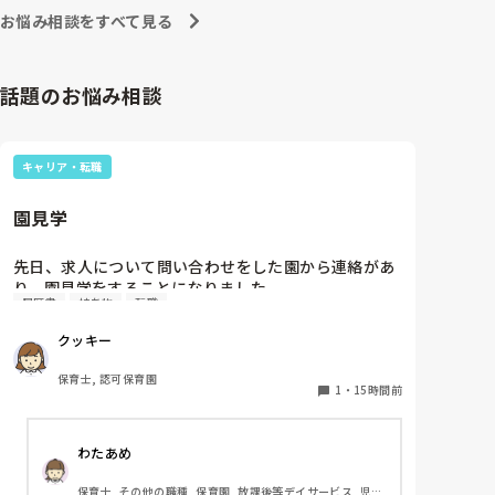
お悩み相談をすべて見る
話題のお悩み相談
キャリア・転職
園見学
先日、求人について問い合わせをした園から連絡があ
り、園見学をすることになりました。

履歴書
持ち物
転職
私としては求人に応募したという認識ですが、『園見
学をご案内させていただきたいです』とのことで持ち
クッキー
物について質問しましたが、見学なので特にありませ
んとのこと

保育士, 認可保育園
1
・
15時間前
このような場合は本当に見学だけで終了なのでしょう
か？

わたあめ
それとも、やはり履歴書や職務経歴書を持参した方が
良いのでしょうか？
保育士, その他の職種, 保育園, 放課後等デイサービス, 児童