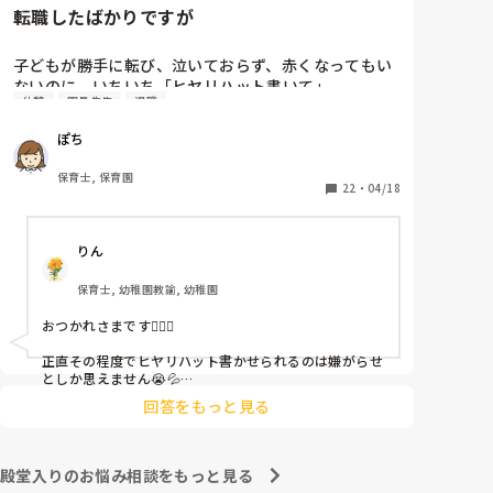
転職したばかりですが
子どもが勝手に転び、泣いておらず、赤くなってもい
ないのに、いちいち「ヒヤリハット書いて」

休憩
園長先生
退職
と書かされ

休憩時間に書くしかなく、辛いです

ぽち
（そう言う本人は書かない）

保育士, 保育園
しかも、上司に↑この内容でも

22
・
04/18
「どうしたらなくせるか」

ちゃんと考えて対策を練って書き込むようにと。

りん
呼ばれて一緒に対策を考えさせられること多数

保育士, 幼稚園教諭, 幼稚園
これだけで30〜40分拘束されて辛いです

おつかれさまです🙇🏻‍♀️

皆さんの園はどうですか?
正直その程度でヒヤリハット書かせられるのは嫌がらせ
としか思えません😭💦

他の先生方も同様のことをされているのでしょうか？

回答をもっと見る
あまりご無理されませんよう…😢
殿堂入りのお悩み相談をもっと見る