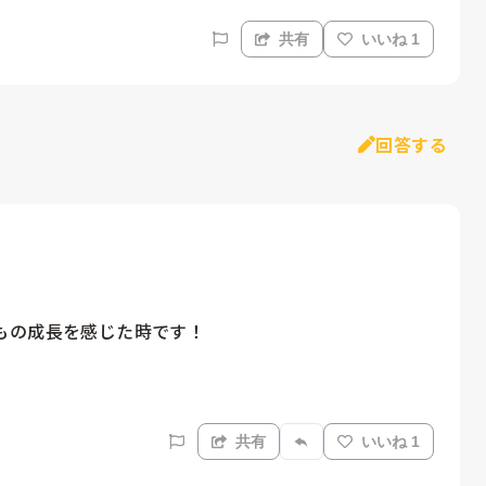
共有
いいね 1
回答する
の成長を感じた時です！

共有
いいね 1