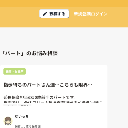
新規登録
ログイン
投稿する
「パート」のお悩み相談
保育・お仕事
指示待ちのパートさん達…こちらも限界…
延長保育担当の50歳前半のパートです。

現園では、全体フリー＆延長保育担当のベテラン組に
パート
保育士
なります。

延長保育には、資格あり短時間パート1人、資格なし
ゆいっち
時短パート4人がそれぞれ扶養範囲内での働き方で出
勤曜日も様々です。

保育士, 認可保育園