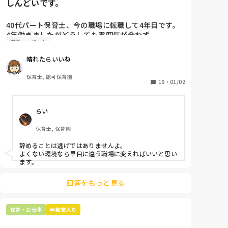
しんどいです。
題の加配児が増え4月からはまた子ども達も変わる…

声かけは、いいと思います。あえて。

こう言った保育園は普通でしょうか？

まず、3月の今月すら乗り越えられるか？心配。

「保護者対応します、ここ！離れますからよろしくお願
前に勤めていた園も小規模だったのですが0.1.2.は発
40代パート保育士、今の職場に転職して4年目です。

加配児の子が加わってからの1週間だけでどっと疲れ
いします！」って。

達の個人差も多くその子に合わせた支援や声掛けをし
そうやっていくのが、やがて自然になってほしい。それ
4年働きましたがどうしても雰囲気が合わず

ました。正規の先生も抜ける事すら出来ず…

ていたので今の職場は保育の質が低い、不適切な事ば
までは、ある程度時間を要するでしょうが。

退職
パート
退職しようと思っています。

加配児の対応も増えた事で私は、パンク状態…正直、
かりで毎日辞めたいと思っています。

私が加配児見てるからもう1人の資格もちパートさん
加配児には、順番に担当してもらうなどしてその子を体
晴れたらいいね
周りの職員は、勤続10年以上から何十年という先生が
に保護者対応と進行をお願いしたい…

感してもらうことで、対応の理解につなげてもらいまし
ですが私が辞めてしまったら厳しい先生ばかりで子ど
ほとんどです。

別件でその先生に保護者対応をお願いしたら「私は、
ょう。

保育士, 認可保育園
もたちの拠り所がなくなってしまうと思いなかなか辞
保護者子どもの愚痴悪口が多く、

19
・
01/02
無理です」と断られ…主任にも相談したら「保護者対
める決心がつきません。

「気が付かなかった」

子どもの前でも

応は〇〇先生（私）がして欲しい」て苦笑いされたま
これは、責任を感じて保育をしていれば出てこない言葉
みなさんのところはどんな感じでしょうか？

今で言う不適切保育も　

した。

です。まして笑うなどもってのほか。笑えません。

らい
仕方ないよね

4月スタートするまでに、そろそろ園長に「限界で
「気付けなかったです、ごめんなさい」ですよね。なん
もう何も言わずに

す」て相談しようかなぁ…て悩んでます。

だよそれ、ですね。

保育士, 保育園
子どもの言いなりになればいいんだね

園長に相談する前に、後、現場で私に何かできる事が
せめて先生ともう1人、資格ありの人で進行を回せるよ
などいう意見で…

ありますか？園長に相談する前に主任の方がいいの
辞めることは逃げではありませんよ。

うにしようってしてもいいのでは？

か？

よくない環境なら早目に違う職場に変えればいいと思い
だってさ、いくら延長保育でパートとはいえ、ここに何
上の先生に相談することは難しそうです。

毎日毎日、その都度、トラブル回避の為に指示をしな
ます。
しにきてんの？って話じゃんね。先生だけ負担大きいの
主任は同じ考えですし、園長は不在のことが多いで
いといけないのか？しんどいです…

は、なんか違うんじゃないか？

す。

回答をもっと見る
4月から、少しだけでも変えられるようにしましょう
よ！あと半月はあるし。

最後の職場にしようと思っていましたが

小さな一歩が大きな成果になる。

正直苦しい。

保育・お仕事
👑殿堂入り
辞めることは逃げ、と、過去辞めた人も何年も言われ
「私は無理です」
