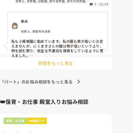
どうしたら自分で考えて動けるか。

進行は、止まったまま…パートさん達は、数分間子ど
保育士, 保育園, 幼稚園, 認可保育園, 認可外保育園, 
0.1.2の小規模園なのですが例をあげますと

3
・
12/19
その一歩が、自分で自分のその日の役割を見ること、か
きではないです。自分の時間が欲しいと思ってしまう
小規模認可保育園
も達と座ってこちらの様子を見てるだけ…私は、仕方
もしれません。

・0歳児で歩きたてで歩行も不安定なのに1歳児と混ざ
派です。）
がなく暴れてる子の対応しながら「〇〇先生（資格も
※わからなければ、聞いてください。

りたち乗りバギーに乗せる。

ち）絵本読んでください」て指針するので精一杯。

こうやっておくだけで、責任はあなた自身にもあるよ、
あみ
もちろん転んでしまうので踏まれることも多々あり

見かねた退勤後の正規の先生が、助けに来てくれて進
ってなるし、わからなければ確認をする動作をする必要
・声かけが適切ではない

行を変わる…なぜ？私の忙しい様子を見てさりげなく
が生まれます。要は、自分で動かなければ、わからない
保育士, 事業所内保育
もういい加減にして、ちゃんとやってよなど0.1.2に対
ことはわからないまま。

進行を変わったり（絵本読み）、事務所に助けを求め
してどうしてやってはいけないのかを伝えることなく
もはや、資格あるなし関係ないですね。

たりと動いてくれない？昨日は、限界もあり資格もち
私も小規模園に勤めています。私の園も質が高いとは言
ただダメ！としか伝えない

の先生に私が対応に追われた場合…絵本読んでくださ
えませんが、にくまきさんの園は質が低いというより、
乳児はこの人とこの人、幼児はこの人、保護者対応時は
言うことを聞かない子を引きずり活動に参加させずず
例を読む限り、完全な不適切な保育をしているように思
い…とお願いしました。「え？」て顔されました。

動きがあったところに1人入る、など。

っと立たせてるその後のアフターフォローなどなし

えました。

今回、暴れた加配児は、日頃から難ありなのは皆ご存
それぞれの場所に責任を置きます。

普通ではないと思います。園長や理事長が対応してくれ
・園長に声かけなどが強い人がいると伝えても私はそ
3,4人が固まるなんて、それは職務放棄ですよ？と。

知なので…予測はできる。

回答をもっと見る
ないのであれば、外部に助けを求めるしか方法はないの
の場を見てないから知らないと言われる

基本の動きを決めてしまいましょう。

正規や非常勤の先生は、退勤後でも私がバタバタと保
かなと思います。（市役所など）

・そもそも園長が週1しかこない

護者対応＆進行ストップした時などさらり…と変わっ
にくまきさんがいることで、少しでも保育の質が保たれ
口頭だけだと、実際に伝わっているか不明瞭ですから
・家庭で甘やかされている子の親に対して子離れさせ
ていると思うので、辞めてしまうことは可哀想と思うお
て助けてくれます。加配児の子やそのきょうだい（グ
ね。これは経験上の事実です。

「パート」のお悩み相談をもっと見る
なよ甘やかしすぎと毎日愚痴る（一歳児に対して）

気持ちはわかりますが、その園にいることでにくまきさ
レー）が飛び出したりした時は、1番年配の60代の先
同じ文章を話したとしても、5人いたら5人の受け取り
んにとってプラスになることは何もないのではないでし
・牛乳を飲まない子に対して無理矢理口に入れて飲ま
方があるっぽい。

生（資格なし）が気を利かせて追いかけたり…息を切
ょうか？
せる

なんて曖昧なんだろう笑

らせながら対応してくれてます。

個々の子どもの説明に関しては、個人情報に配慮しなが
👑保育・お仕事 殿堂入りお悩み相談
・場を持たせるために手遊びなどをしないで座って叫
その姿を見てると50代の他の先生達は何してるのか？
ら、一覧にして確認できるようにしておくのもひとつで
ぶ

て思います。資格もちの先生も私と年齢かわらない。

すね。

・園長が保護者のことをバカ以下と悪口を言う

これが、4月から続きます…

そしたら、いちいち先生がまた伝える、って手間も減ら
私もただのパートです…毎日、毎日、数人の先生にそ
せます。

保育・お仕事
👑殿堂入り
まだまだたくさんあるのですがありすぎるのでここら
相手は変わらない、ならばこっちのやり方を捻るほうが
の都度指示しないとダメなんでしょうか？

辺で

いい。

2月まではなんとか乗り切ってきましたが、3月から問