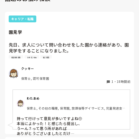
キャリア・転職
園見学
先日、求人について問い合わせをした園から連絡があり、園
見学をすることになりました。

私としては求人に応募したという認識ですが、『園見学をご
履歴書
持ち物
転職
案内させていただきたいです』とのことで持ち物について質
問しましたが、見学なので特にありませんとのこと

クッキー
保育士, 認可保育園
このような場合は本当に見学だけで終了なのでしょうか？

1
・
18時間前
それとも、やはり履歴書や職務経歴書を持参した方が良いの
でしょうか？
わたあめ
保育士, その他の職種, 保育園, 放課後等デイサービス, 児童発達支援
施設
持って行けって意見が多いですよね🥺

本当によかった！と感じたら提出し、

うーん？って思う所があれば

ありがとうございましたとだけ

伝えて個人情報の履歴書は渡さず帰ります🥺！
