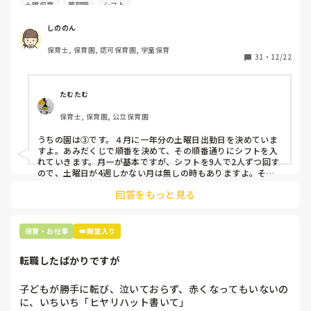
曜保育だけは入れる方が少なく、いつも苦労しています。

土曜保育
管理職
シフト
応募の段階では皆、月1〜2回の土曜出勤があることに同意し
て入職しているはずですが、いざ勤務が始まると一日も土曜
しののん
出勤が出来ない方ばかりです。

保育士, 保育園, 認可保育園, 学童保育
31
・
12/22
そこで、

①土曜日の希望休は2日まで、と制限をかける

②毎月、必ず土曜保育に入ることのできる日を1日だけピッ
たむたむ
クアップしてもらう

保育士, 保育園, 公立保育園
③仮シフトが出た時、土曜出勤が難しければ自身で代わりの
人を交渉して見つけてもらう

うちの園は③です。４月に一年分の土曜日出勤日を決めていま
すよ。あみだくじで順番を決めて、その順番通りにシフトを入
上記のいずれかの対策を取り入れることを考えています。

れていきます。月一が基本ですが、シフトを9人で2人ずつ回す
ので、土曜日が4週しかない月は無しの時もありますよ。その
土曜日が出られない人は、同じシフト時間の人と自分で交代し
是非、現場の方の意見をお聞かせください。
回答をもっと見る
て貰い、主任に報告してます。
保育・お仕事
👑殿堂入り
転職したばかりですが
子どもが勝手に転び、泣いておらず、赤くなってもいないの
に、いちいち「ヒヤリハット書いて」
