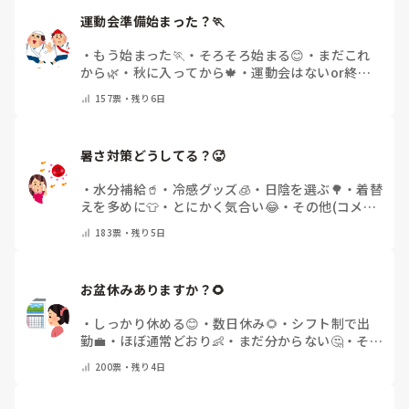
運動会準備始まった？🏃
・
もう始まった🏃
・
そろそろ始まる😊
・
まだこれ
から🌿
・
秋に入ってから🍁
・
運動会はないor終わ
った✨
・
その他(コメントで教えてください)
157
票・
残り6日
暑さ対策どうしてる？🥵
・
水分補給🥤
・
冷感グッズ🧊
・
日陰を選ぶ🌳
・
着替
えを多めに👕
・
とにかく気合い😂
・
その他(コメン
トで教えてください)
183
票・
残り5日
お盆休みありますか？🌻
・
しっかり休める😊
・
数日休み🌻
・
シフト制で出
勤💼
・
ほぼ通常どおり👶
・
まだ分からない🤔
・
その
他(コメントで教えてください)
200
票・
残り4日