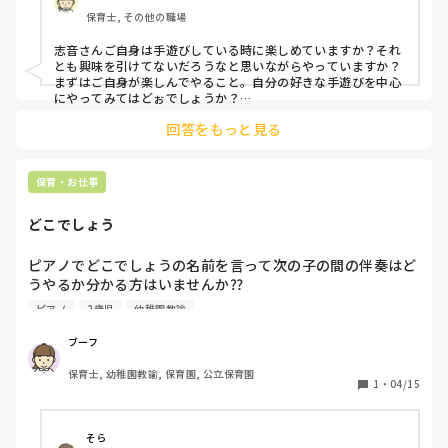
保育士, その他の職場
志音さんご自身は手遊びしている時に楽しめていますか？それ
とも興味を引けてないだろうなと思いながらやっていますか？

まずはご自身が楽しんでやること。自分の好きな手遊びを中心
にやってみてはどぉでしょうか？

回答をもっと見る
抑揚や子どもの反応を見ながらちょっと間を開けたりするのも
良いと思います！
保育・お仕事
どこでしょう
ピアノでどこでしょうの名前を言って次の子の間の伴奏はど
うやるか分かる方はいませんか⁇

やっている先生が伴奏やっていてわからないです…

ピアノ
2歳児
幼稚園教諭
教えてください🙇‍♀️
ブーフ
保育士, 幼稚園教諭, 保育園, 公立保育園
1
・
04/15
そら