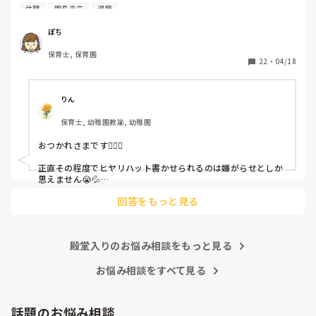
と書かされ

休憩
園長先生
退職
休憩時間に書くしかなく、辛いです

（そう言う本人は書かない）

ぽち
保育士, 保育園
しかも、上司に↑この内容でも

22
・
04/18
「どうしたらなくせるか」

ちゃんと考えて対策を練って書き込むようにと。

呼ばれて一緒に対策を考えさせられること多数

りん
保育士, 幼稚園教諭, 幼稚園
これだけで30〜40分拘束されて辛いです

おつかれさまです🙇🏻‍♀️

皆さんの園はどうですか?
正直その程度でヒヤリハット書かせられるのは嫌がらせとしか
思えません😭💦

他の先生方も同様のことをされているのでしょうか？

回答をもっと見る
あまりご無理されませんよう…😢
殿堂入りのお悩み相談をもっと見る
お悩み相談をすべて見る
話題のお悩み相談