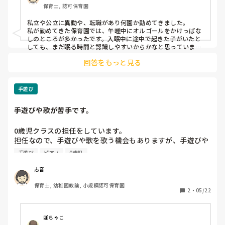
保育士, 認可保育園
床時間までかかっていました。

私立や公立に異動や、転職があり何園か勤めてきました。

午睡中ずっと音楽が流れているのは子ども達も落ち着かない
私が勤めてきた保育園では、午睡中にオルゴールをかけっぱな
のでは、と思い、その先生とも一度お話ししてみる予定でい
しのところが多かったです。入眠中に途中で起きた子がいたと
るのですが…。

しても、まだ眠る時間と認識しやすいからかなと思っていまし
た。

回答をもっと見る
落ち着きのない、いわゆるグレーな子も、眠る前に興奮気味で
私が今まで勤めていた園では、午睡中にCDで音楽をかけた
も曲を流しておけば少しは落ち着いた傾向もあります。

ことは無かったです。

しかし、1つの園だけは全く曲なしで寝かしつけをしていまし
寝かしつけ時に保育士が子守唄を歌ったりすることはもちろ
た。曲があることに慣れていると、何もない無音に寝てくれる
手遊び
んあります。

のか？と不安に思うほどでしたが、子どもたちはみんなおとな
しく眠れていたので、そこで初めてオルゴールはそんなに関係
手遊びや歌が苦手です。
ないのかなと思いました。
皆さんの園では午睡中、音楽をかけているのか、音楽は必要
•不必要というご意見など、是非お聞きしたいです。
0歳児クラスの担任をしています。

担任なので、手遊びや歌を歌う機会もありますが、手遊びや
歌の自信がなくはっきり言って苦手です。

手遊び
ピアノ
0歳児
それが子ども達にも伝わっているのか、私が手遊びや歌を歌
っても子どもたちの興味をひけない感じがします。

志音
皆さんは手遊びや歌を歌う時に心がけていることはあります
保育士, 幼稚園教諭, 小規模認可保育園
か？何かコツがあれば教えてください。
2
・
05/22
ぽちゃこ