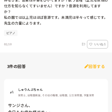
みなさま、音楽は伴奏をひいてますか？歌う音程（正式な表現の
仕方を知らなくてすいません）ですか？音源を利用してます
か？

私の園では以上児はほぼ音源です。未満児は半々って感じです。

先生の力量によります。
ピアノ
02/10
いいね 1
3
件の回答
回答する
しゅりんぷちゃん
保育士, 幼稚園教諭, その他の職種, 幼稚園, 公立保育園, 学童保育
サンジさん、
