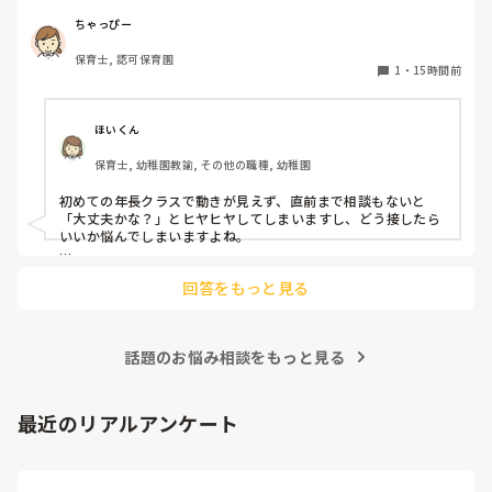
初めての割にわからないことを聞きにこなかったり、聞かな
いで様子見てると直前になるまで何もアクションがなかった
ちゃっぴー
り

保育士, 認可保育園
他の職員に聞いてる様子もなくて

1
・
15時間前
もう何考えてるんだかさっぱりです。

よほど自分に聞きづらいのか、聞く必要性さえ感じないの
ほいくん
か、もうよくわからないです。

保育士, 幼稚園教諭, その他の職種, 幼稚園
対応にも悩みます。
初めての年長クラスで動きが見えず、直前まで相談もないと
「大丈夫かな？」とヒヤヒヤしてしまいますし、どう接したら
いいか悩んでしまいますよね。

後輩側は「何が分からないかも分からない状態」だったり、
回答をもっと見る
「こんなこと聞いたら迷惑かな」と抱え込んでいるケースがと
ても多いです。

待つスタイルから一歩踏み出して、リーダー側から「〇〇の
話題のお悩み相談をもっと見る
件、どこまで進んだ？」「困ってることない？」と具体的に声
をかけて進捗を確認する仕組みを作ってみてください。

「毎日夕方に5分だけ進捗確認の時間を取る」などルール化し
最近のリアルアンケート
てしまうと、後輩も質問しやすくなりますよ。一人で抱え込ま
ず、声をかけやすい雰囲気作りから試してみてくださいね。