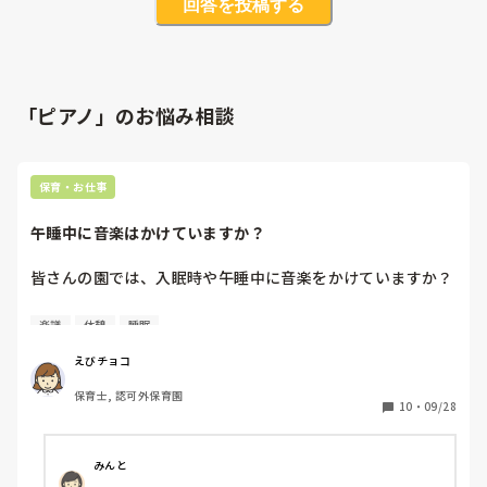
回答を投稿する
「ピアノ」のお悩み相談
保育・お仕事
午睡中に音楽はかけていますか？
皆さんの園では、入眠時や午睡中に音楽をかけていますか？

私の勤める園ではかけていなかったのですが、ある保育士さ
楽譜
休憩
睡眠
んが来てから、午睡の時間になるとその方が持参するオルゴ
ールのCDをかけるようになりました。

えびチョコ
０歳〜2歳児のクラスで、直近のお話しです。

保育士, 認可外保育園
今までの園ではかけていた、とのこと。

10
・
09/28
入眠するまでのBGM的なものかな、と捉え、了承しました
が、子ども達が寝静まった頃に消すと、休憩から戻ってきた
みんと
その先生が再生ボタンを押し、再びかかっている状態で、起