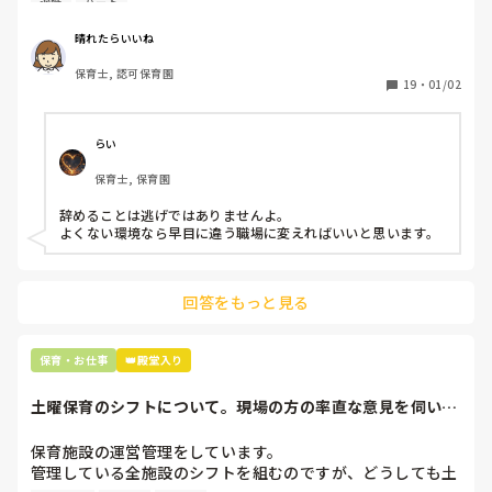
退職
パート
周りの職員は、勤続10年以上から何十年という先生がほとん
晴れたらいいね
どです。

保育士, 認可保育園
保護者子どもの愚痴悪口が多く、

19
・
01/02
子どもの前でも

今で言う不適切保育も　

仕方ないよね

らい
もう何も言わずに

保育士, 保育園
子どもの言いなりになればいいんだね

などいう意見で…

辞めることは逃げではありませんよ。

よくない環境なら早目に違う職場に変えればいいと思います。
上の先生に相談することは難しそうです。

主任は同じ考えですし、園長は不在のことが多いです。

回答をもっと見る
最後の職場にしようと思っていましたが

正直苦しい。

辞めることは逃げ、と、過去辞めた人も何年も言われ続けて
保育・お仕事
👑殿堂入り
土曜保育のシフトについて。現場の方の率直な意見を伺いた
いです。
保育施設の運営管理をしています。

管理している全施設のシフトを組むのですが、どうしても土