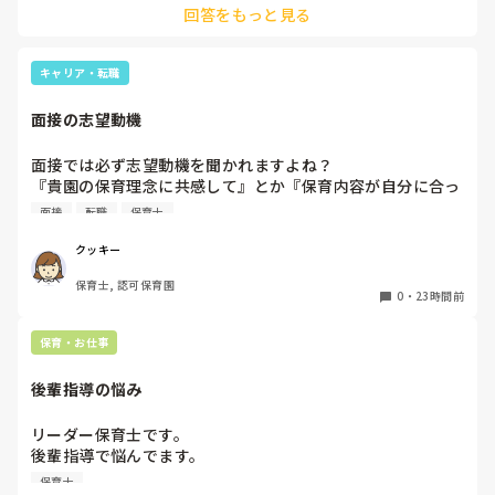
回答をもっと見る
一応、持参の準備だけはしときます！

キャリア・転職
面接の志望動機
面接では必ず志望動機を聞かれますよね？

『貴園の保育理念に共感して』とか『保育内容が自分に合っ
てると思いました』等々が多いかと思いますが、実際はどう
面接
転職
保育士
なのでしょうか？

私自身、園の雰囲気とか園の規模、保育内容は勘案しますが
クッキー
正直なところ、家から通いやすいか、給与はどうか…という
保育士, 認可保育園
ところに重きを置いています

0
・
23時間前
もちろんそんなことは話せませんが

皆さんは、志望動機をどのように答えていますか？また、本
保育・お仕事
音はどうですか？
後輩指導の悩み
リーダー保育士です。

後輩指導で悩んでます。

初めて年長を持つ後輩がいますが

保育士