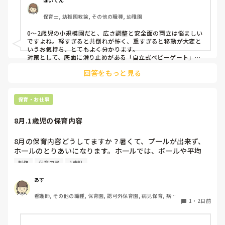
ほいくん
ました。

保育士, 幼稚園教諭, その他の職種, 幼稚園
皆さんの園ではどんなもので工夫されていますか？
0〜2歳児の小規模園だと、広さ調整と安全面の両立は悩ましい
ですよね。軽すぎると共倒れが怖く、重すぎると移動が大変と
いうお気持ち、とてもよく分かります。

対策として、底面に滑り止めがある「自立式ベビーゲート」な
ら、つかまり立ちでも倒れにくく移動も楽でおすすめです。ま
回答をもっと見る
た、ストッパー付きキャスターをつけたロー棚を仕切りにすれ
ば、倒れず収納にもなって一石二鳥です。

今のウレタン製を活かすなら、壁や固定家具で挟む配置にした
り、脚元に水入りペットボトルなどの重りを付けて補強してみ
保育・お仕事
てくださいね。安全で使いやすい方法が見つかるよう応援して
8月.1歳児の保育内容
8月の保育内容どうしてますか？暑くて、プ一ルが出来ず、
ホ一ルのとりあいになります。ホ一ルでは、ボ一ルや平均
台、風船で遊んでいます。製作で、うちわや望遠鏡や風鈴🎐
制作
保育内容
1歳児
製作をしたりしますが、なかなか、集中できません。1歳児
クラスです、玩具で遊ばせながら、何人かずつよんで、やっ
あす
ています。何か、いいアイデアや、工夫など、何でもいいの
看護師, その他の職種, 保育園, 認可外保育園, 病児保育, 病院
で、教えて下さい。
1
・
2日前
内保育, その他の職場