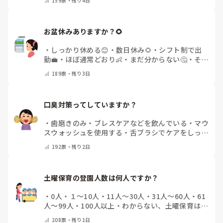
159
票・
残り4日
お盆休みありますか？🌻
・
しっかり休める😊
・
数日休み🌻
・
シフト制で出
勤💼
・
ほぼ通常どおり👶
・
まだ分からない🤔
・
その
他(コメントで教えてください)
189
票・
残り3日
口臭対策ってしていますか？
・
歯磨きのみ
・
ブレスケアなどを飲んでいる
・
マウ
スウォッシュを使用する
・
舌ブラシでケアをしっか
りする
・
フリスクをかじる
・
気にしたことない
・
そ
192
票・
残り2日
の他(コメントで教えて下さい)
土曜保育の登園人数は何人ですか？
・
0人
・
１～10人
・
11人～30人
・
31人～60人
・
61
人～99人
・
100人以上
・
わからない、土曜保育はな
い
・
その他(コメントで教えて下さい)
208
票・
残り1日