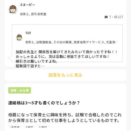
遊び時間は楽しく過ごせているので良いのですが、活動中
スヌーピー
も、加配担当の保育士に喋りかけに行くこともあります。安
保育士, 認可保育園
心を求めてなのか、ただ自由に過ごしてしまっているの
7
・
05/27
か…。線引きが難しくなってきました。

自閉傾向ありで、集団活動が苦手、特定の友だちとの関わり
は問題無いが、人数が増えたり、関わりの無い友だちや保育
らび
士が近くに来たりすると、そっとその場を離れ加配担当の保
保育士, 幼稚園教諭, その他の職種, 放課後等デイサービス, 児童発達
育士の元へ行ったりもします。

支援施設
このままでOKなのか、それとも何か声掛けなどで活動参加
加配の先生と 関係性を築けてきたみたいで良かったですね！！

を促したほうがいいのか。

おっしゃるように、次は活動に参加できてほしいですね！

経験談などあれば、お聞きしたいです。
線引きは難しいですよね。

経験談で話すと

私が加配の先生だったら、その子の調子や環境経験に合わせて
回答をもっと見る
対応しています。

調子が良い時や数回繰り返した 環境の時はあえて他の子どもと
話をしたり、活動中であれば

保育・お仕事
「今 先生絵本見てるからね」と言ったりしています。

又、近くの お友達を巻き込んで「 先生とooちゃんと一緒に 見
連絡帳は3〜5才も書くのでしょうか？
てみよう！」など加配がいない環境を楽しめるように声掛けを
しています。

自閉傾向のある子は特にですが 日によって体調によって 様子
母親になって保育士に興味を持ち、試験で合格したのでこれ
が変わることが多いと思います。

から保育士として初めて仕事をしようとしているものです。

線引きをしっかり決めずに気長にとっても気長に変わっていく
保護者の立場から思うのですが、ここにもいろいろ書き込み
連絡帳
4歳児
5歳児