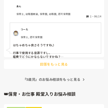
わたしデイサービス勤務ですが

3歳児の子の保育園の連絡帳見せてもらったんですけど‥

“はちゃめちゃわちゃライフ！”と迷っていて

あん
その保護者クレームばかりノートに書いてて、あちゃーでし
こっちはクレヨンしんちゃんでも使われているから、聞き馴
た。

保育士, 幼稚園教諭, 保育園, 幼稚園, 認可保育園
染みがあるけれど‥

2
・
06/24
先生も忙しいんだか、交換ノートが成立してなくて、激怒！

レンタルもしくは購入しないと音源がない状態です💦

忙しいのか、ノートに文句書いちゃう保育士もアウトだなーっ
て。

クレーマーな保護者さんだったんですけど‥

NEW KAWAIIはCD持っている人がいます
つーた
「保育園の連絡帳見てください！！こんなことがあったんで
す！！役所に通報していいですよね？」って見ろって見せても
保育士, 認可保育園
らったんだけど、君も大概だよ？ってことが多くて‥😰

言えませんでしたけどね、笑😰

はちゃめちゃ良さそうですね♪

行事で使用する音源ですし、

経費でどうにかならないですかね？

回答をもっと見る
ちなみに、僕が働いていた園では、

園でiTunesのカードを¥3,000分くらい買って、園PCにiTunes
をダウンロードして管理、購入していたことがあります。

「5歳児」のお悩み相談をもっと見る
さすがに今はレンタルは難しいし、効率的なところを考える
と、ダウンロードが手っ取り早い。

しかも、CDもまとめてつくれるし。

👑保育・お仕事 殿堂入りお悩み相談
提案する価値はあると思います。

他のクラスでも欲しい音源があれば、ダウンロードできちゃう
わけだし。

レンタルを探す時間、借りに行く時間、その辺考えても、あり