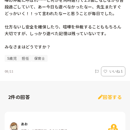
嘩の仲裁に呼ばれ……と何かを同時進行で2.3個こなしながら普
段過ごしていて、あー今日も遊べなかったなー、先生またすぐ
どっかいく！！って言われたなーと思うことが毎日でした。

仕方ないし安全を確保したり、喧嘩を仲裁することももちろん
大切ですが、しっかり遊べた記憶は残っていないです。

みなさまはどうですか？
5歳児
担任
保育士
08/21
いいね 1
2
件の回答
回答する
あお
質問主