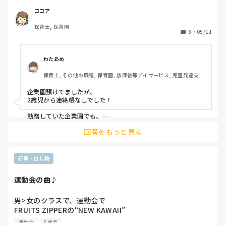
があるように、不適切保育が意外にも多いことに驚いていま
すが、その原因が保育士の余裕のなさから来ていることが多
ココア
いという書き込みもよく見かけました。その事実を知る以前
保育士, 保育園
から利用者側として思っていたのですが、保護者の立場とし
3
・
05/11
て連絡帳は正直いらないしほとんど読まないです。幼稚園の
場合は連絡帳はまず存在しませんし、小学生になってもあり
ません。0歳〜2歳までは確かにお昼寝必須だし連絡帳があっ
わたあめ
ても良いとは思いますが、3歳〜5歳は個別の連絡帳はいらな
保育士, その他の職種, 保育園, 放課後等デイサービス, 児童発達支援
いです。幼稚園では帰りの際に先生から話を聞くだけでした
施設
がそれで満足でした。実際3歳〜5才も大体の園で連絡帳は書
企業園預けてましたが、

くものなのでしょうか？親を満足させるためのものだとした
2歳児から連絡帳なしでした！

ら本当にいらないですし、それよりも子供達と接する時間と
して優先してほしいです。
勤務していた企業園でも、

2歳児から連絡帳なしでした！

回答をもっと見る
実習園も以上児は、連絡帳なかったです！

我が子も幼稚園行かせてたので

行事・出し物
連絡帳はなかったですね。

運動会の曲♪
小学生の頃は1年生の時だけ！

我が子が情緒不安定だったので

先生と連絡帳やりとりできて

男>女のクラスで、運動会で

電話だと仕事で出れないことがあるので、

FRUITS ZIPPERの“NEW KAWAII”

この時はとても助かりました！

の曲で踊るのは、可愛すぎ？

運動会
5歳児