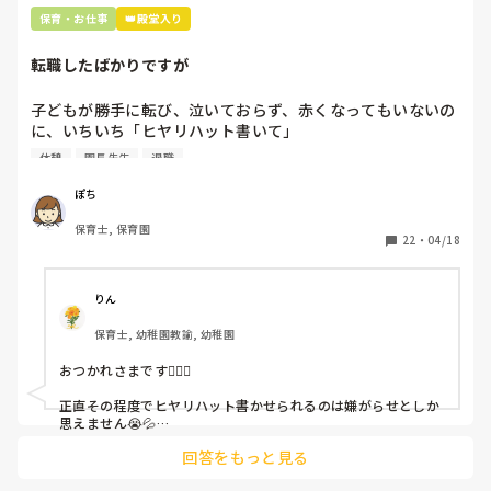
保育・お仕事
👑殿堂入り
転職したばかりですが
子どもが勝手に転び、泣いておらず、赤くなってもいないの
に、いちいち「ヒヤリハット書いて」

と書かされ

休憩
園長先生
退職
休憩時間に書くしかなく、辛いです

（そう言う本人は書かない）

ぽち
保育士, 保育園
しかも、上司に↑この内容でも

22
・
04/18
「どうしたらなくせるか」

ちゃんと考えて対策を練って書き込むようにと。

呼ばれて一緒に対策を考えさせられること多数

りん
保育士, 幼稚園教諭, 幼稚園
これだけで30〜40分拘束されて辛いです

おつかれさまです🙇🏻‍♀️

皆さんの園はどうですか?
正直その程度でヒヤリハット書かせられるのは嫌がらせとしか
思えません😭💦

他の先生方も同様のことをされているのでしょうか？

回答をもっと見る
あまりご無理されませんよう…😢