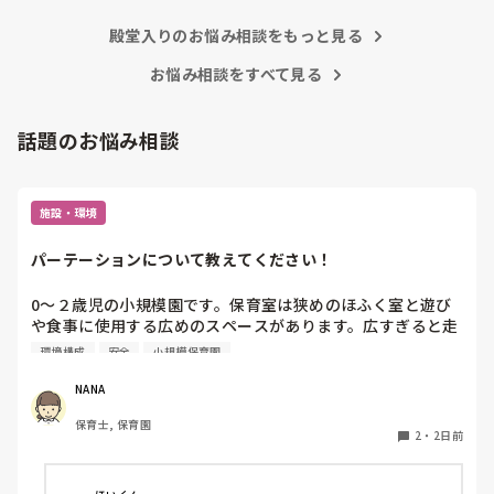
殿堂入りのお悩み相談をもっと見る
お悩み相談をすべて見る
話題のお悩み相談
施設・環境
パーテーションについて教えてください！
0〜２歳児の小規模園です。保育室は狭めのほふく室と遊び
や食事に使用する広めのスペースがあります。広すぎると走
り回ったりして落ち着かないので、活動によってパーテーシ
環境構成
安全
小規模保育園
ョンで仕切っています。このパーテーションがウレタンのよ
うな素材で軽いので、ちょっと体が当たると倒れたり、つか
NANA
まり立ちが不安定な子にとっては共倒れになったりで危険で
保育士, 保育園
す。かと言って固定してしまうと活動によって柔軟に移動す
2
・
2日前
ることができなくなってしまうし…以前勤務していた園では
しっかりした重いものを置いていましたが、移動が大変で使
い勝手が悪く、子どもがぶつかって倒れた時に怖い思いをし