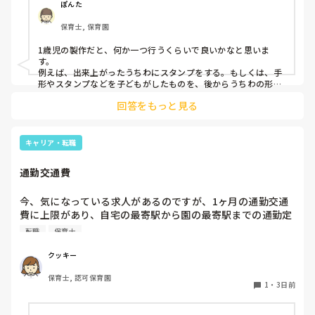
ぽんた
保育士, 保育園
1歳児の製作だと、何か一つ行うくらいで良いかなと思いま
す。

例えば、出来上がったうちわにスタンプをする。もしくは、手
形やスタンプなどを子どもがしたものを、後からうちわの形に
切る。1歳児なんて集中できないです。興味を持って来てくれ
回答をもっと見る
ただけで十分です。

お部屋では、ビニールシートを敷いて、片栗粉粘土、寒天や春
雨遊び、氷遊び、など間食遊びをたくさん行っています。

キャリア・転職
ホールに行っているクラスにお邪魔するのも良いかなと思いま
通勤交通費
す！いつもと違うおもちゃ、室内に興味津々です！
今、気になっている求人があるのですが、1ヶ月の通勤交通
費に上限があり、自宅の最寄駅から園の最寄駅までの通勤定
期代が5,000円ほどオーバーします

転職
保育士
たかが5,000円と考えるか…

私としてはなかなか大きい金額なので、この時点で応募を迷
クッキー
っているのですが、皆さんならどうしますか？
保育士, 認可保育園
1
・
3日前