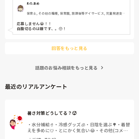
わたあめ
保育士, その他の職種, 保育園, 放課後等デイサービス, 児童発達支援
施設
応募しません😭！！

自腹切るのは嫌です、。🥺！

回答をもっと見る
話題のお悩み相談をもっと見る
最近のリアルアンケート
暑さ対策どうしてる？🥵
・
水分補給🥤
・
冷感グッズ🧊
・
日陰を選ぶ🌳
・
着替
えを多めに👕
・
とにかく気合い😂
・
その他(コメン
トで教えてください)