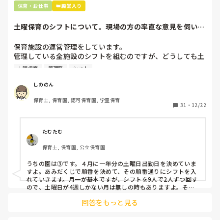
辞めることは逃げ、と、過去辞めた人も何年も言われ続けて
保育・お仕事
👑殿堂入り
土曜保育のシフトについて。現場の方の率直な意見を伺いた
いです。
保育施設の運営管理をしています。

管理している全施設のシフトを組むのですが、どうしても土
曜保育だけは入れる方が少なく、いつも苦労しています。

土曜保育
管理職
シフト
応募の段階では皆、月1〜2回の土曜出勤があることに同意し
て入職しているはずですが、いざ勤務が始まると一日も土曜
しののん
出勤が出来ない方ばかりです。

保育士, 保育園, 認可保育園, 学童保育
31
・
12/22
そこで、

①土曜日の希望休は2日まで、と制限をかける

②毎月、必ず土曜保育に入ることのできる日を1日だけピッ
たむたむ
クアップしてもらう

保育士, 保育園, 公立保育園
③仮シフトが出た時、土曜出勤が難しければ自身で代わりの
人を交渉して見つけてもらう

うちの園は③です。４月に一年分の土曜日出勤日を決めていま
すよ。あみだくじで順番を決めて、その順番通りにシフトを入
上記のいずれかの対策を取り入れることを考えています。

れていきます。月一が基本ですが、シフトを9人で2人ずつ回す
ので、土曜日が4週しかない月は無しの時もありますよ。その
土曜日が出られない人は、同じシフト時間の人と自分で交代し
是非、現場の方の意見をお聞かせください。
回答をもっと見る
て貰い、主任に報告してます。