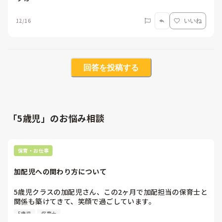
12/16
いいね
回答を投稿する
「5歳児」のお悩み相談
保育・お仕事
加配児への関わり方について
5歳児クラスの加配児さん、この2ヶ月で加配担当の保育士と
関係も築けてきて、笑顔で過ごしています。

ただ、加配担当の保育士と一緒に遊ぶと、テンションが上が
5歳児
保育士
りすぎる、という姿も出てきました。
