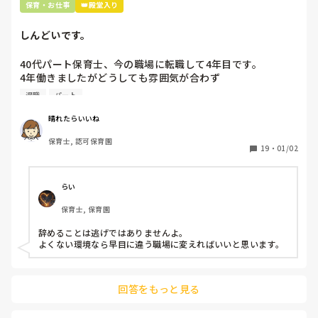
保育・お仕事
👑殿堂入り
でしょ？

そこに時間をかける必要は、僕はないと思うので。
しんどいです。
40代パート保育士、今の職場に転職して4年目です。

4年働きましたがどうしても雰囲気が合わず

退職しようと思っています。

退職
パート
周りの職員は、勤続10年以上から何十年という先生がほとん
晴れたらいいね
どです。

保育士, 認可保育園
保護者子どもの愚痴悪口が多く、

19
・
01/02
子どもの前でも

今で言う不適切保育も　

仕方ないよね

らい
もう何も言わずに

保育士, 保育園
子どもの言いなりになればいいんだね

などいう意見で…

辞めることは逃げではありませんよ。

よくない環境なら早目に違う職場に変えればいいと思います。
上の先生に相談することは難しそうです。

主任は同じ考えですし、園長は不在のことが多いです。

回答をもっと見る
最後の職場にしようと思っていましたが

正直苦しい。
