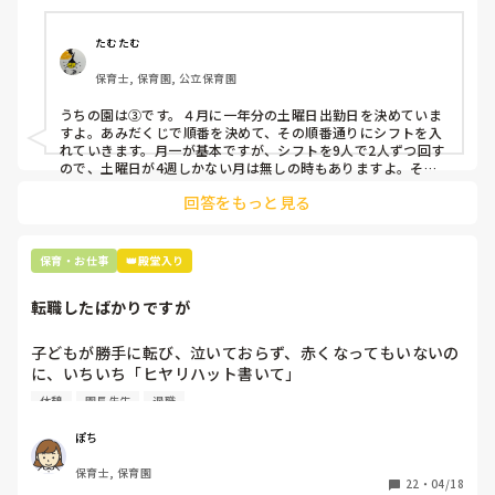
①土曜日の希望休は2日まで、と制限をかける

②毎月、必ず土曜保育に入ることのできる日を1日だけピッ
たむたむ
クアップしてもらう

保育士, 保育園, 公立保育園
③仮シフトが出た時、土曜出勤が難しければ自身で代わりの
人を交渉して見つけてもらう

うちの園は③です。４月に一年分の土曜日出勤日を決めていま
すよ。あみだくじで順番を決めて、その順番通りにシフトを入
上記のいずれかの対策を取り入れることを考えています。

れていきます。月一が基本ですが、シフトを9人で2人ずつ回す
ので、土曜日が4週しかない月は無しの時もありますよ。その
土曜日が出られない人は、同じシフト時間の人と自分で交代し
是非、現場の方の意見をお聞かせください。
回答をもっと見る
て貰い、主任に報告してます。
保育・お仕事
👑殿堂入り
転職したばかりですが
子どもが勝手に転び、泣いておらず、赤くなってもいないの
に、いちいち「ヒヤリハット書いて」

と書かされ

休憩
園長先生
退職
休憩時間に書くしかなく、辛いです

（そう言う本人は書かない）

ぽち
保育士, 保育園
しかも、上司に↑この内容でも

22
・
04/18