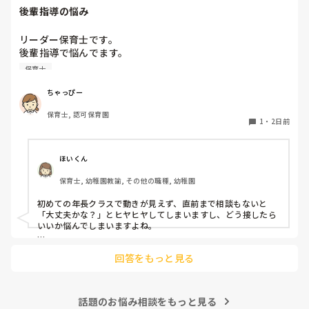
後輩指導の悩み
リーダー保育士です。

後輩指導で悩んでます。

初めて年長を持つ後輩がいますが

保育士
初めての割にわからないことを聞きにこなかったり、聞かな
いで様子見てると直前になるまで何もアクションがなかった
ちゃっぴー
り

保育士, 認可保育園
他の職員に聞いてる様子もなくて

1
・
2日前
もう何考えてるんだかさっぱりです。

よほど自分に聞きづらいのか、聞く必要性さえ感じないの
ほいくん
か、もうよくわからないです。

保育士, 幼稚園教諭, その他の職種, 幼稚園
対応にも悩みます。
初めての年長クラスで動きが見えず、直前まで相談もないと
「大丈夫かな？」とヒヤヒヤしてしまいますし、どう接したら
いいか悩んでしまいますよね。

後輩側は「何が分からないかも分からない状態」だったり、
回答をもっと見る
「こんなこと聞いたら迷惑かな」と抱え込んでいるケースがと
ても多いです。

待つスタイルから一歩踏み出して、リーダー側から「〇〇の
話題のお悩み相談をもっと見る
件、どこまで進んだ？」「困ってることない？」と具体的に声