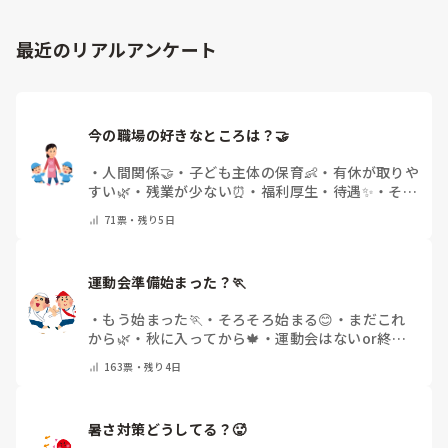
をかけて進捗を確認する仕組みを作ってみてください。

「毎日夕方に5分だけ進捗確認の時間を取る」などルール化し
最近のリアルアンケート
てしまうと、後輩も質問しやすくなりますよ。一人で抱え込ま
ず、声をかけやすい雰囲気作りから試してみてくださいね。
今の職場の好きなところは？🤝 
・
人間関係🤝
・
子ども主体の保育👶
・
有休が取りや
すい🌿
・
残業が少ない⏰
・
福利厚生・待遇✨
・
その
他(コメントで教えてください)
71
票・
残り5日
運動会準備始まった？🏃
・
もう始まった🏃
・
そろそろ始まる😊
・
まだこれ
から🌿
・
秋に入ってから🍁
・
運動会はないor終わ
った✨
・
その他(コメントで教えてください)
163
票・
残り4日
暑さ対策どうしてる？🥵