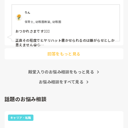
「どうしたらなくせるか」

ちゃんと考えて対策を練って書き込むようにと。

呼ばれて一緒に対策を考えさせられること多数

りん
保育士, 幼稚園教諭, 幼稚園
これだけで30〜40分拘束されて辛いです

おつかれさまです🙇🏻‍♀️

皆さんの園はどうですか?
正直その程度でヒヤリハット書かせられるのは嫌がらせとしか
思えません😭💦

他の先生方も同様のことをされているのでしょうか？

回答をもっと見る
あまりご無理されませんよう…😢
殿堂入りのお悩み相談をもっと見る
お悩み相談をすべて見る
話題のお悩み相談
キャリア・転職