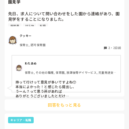
園見学
先日、求人について問い合わせをした園から連絡があり、園
見学をすることになりました。

私としては求人に応募したという認識ですが、『園見学をご
履歴書
持ち物
転職
案内させていただきたいです』とのことで持ち物について質
問しましたが、見学なので特にありませんとのこと

クッキー
保育士, 認可保育園
このような場合は本当に見学だけで終了なのでしょうか？

2
・
2日前
それとも、やはり履歴書や職務経歴書を持参した方が良いの
でしょうか？
わたあめ
保育士, その他の職種, 保育園, 放課後等デイサービス, 児童発達支援
施設
持って行けって意見が多いですよね🥺

本当によかった！と感じたら提出し、

うーん？って思う所があれば

ありがとうございましたとだけ

伝えて個人情報の履歴書は渡さず帰ります🥺！

回答をもっと見る
一応、持参の準備だけはしときます！

キャリア・転職