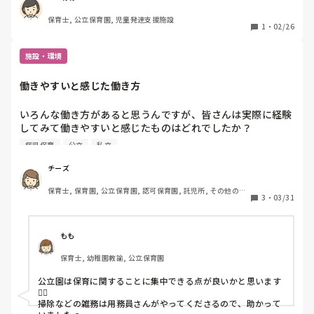
しょうか？

保育士, 公立保育園, 児童発達支援施設
私立だともっと早く決定していたりしますか？
1
・
02/26
施設・環境
働きやすいと感じた働き方
いろんな働き方があると思うんですが、皆さんは実際に経験
してみて働きやすいと感じたものはどれでしたか？

公立・認可・企業・シッター・病児保育など、できる範囲で
病児保育
公立
私立
教えていただけると嬉しいです。

理由もあわせて聞かせてもらえると参考になります。
チーズ
保育士, 保育園, 公立保育園, 認可保育園, 託児所, その他の職
3
・
03/31
場
もも
保育士, 幼稚園教諭, 公立保育園
公立園は保育に関することに集中できる点が良いかと思います
🙆‍♀️

掃除などの雑務は用務員さんがやってくださるので、助かって