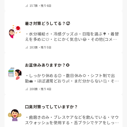
った✨
・
その他(コメントで教えてください)
157
票・
残り6日
暑さ対策どうしてる？🥵
・
水分補給🥤
・
冷感グッズ🧊
・
日陰を選ぶ🌳
・
着替
えを多めに👕
・
とにかく気合い😂
・
その他(コメン
トで教えてください)
183
票・
残り5日
お盆休みありますか？🌻
・
しっかり休める😊
・
数日休み🌻
・
シフト制で出
勤💼
・
ほぼ通常どおり👶
・
まだ分からない🤔
・
その
他(コメントで教えてください)
200
票・
残り4日
口臭対策ってしていますか？
・
歯磨きのみ
・
ブレスケアなどを飲んでいる
・
マウ
スウォッシュを使用する
・
舌ブラシでケアをしっか