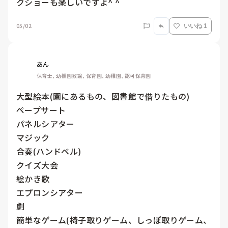
クショーも楽しいですよ^ ^
05/02
いいね 1
あん
保育士, 幼稚園教諭, 保育園, 幼稚園, 認可保育園
大型絵本(園にあるもの、図書館で借りたもの)

ペープサート

パネルシアター

マジック

合奏(ハンドベル)

クイズ大会

絵かき歌

エプロンシアター

劇

簡単なゲーム(椅子取りゲーム、しっぽ取りゲーム、