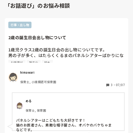
「お話遊び」のお悩み相談
行事・出し物
2歳の誕生日会出し物について
1歳児クラス2歳の誕生日会の出し物についてです。

男の子が多く、はたらくくるまのパネルシアターばかりにな
ってしまっています。

お話遊び
誕生会
絵本
月齢差も大きく、難しいものは飽きてしまう子も多いです。

himawari
大型絵本、パネルシアター、スケッチブックシアターなど準
保育士, 小規模認可保育園
備がなるべく簡単なものでおすすめがあれば教えてくださ
3
・
07/07
い。
める
保育士, 保育園
パネルシアターはこどもたち大好きです！

猫のお医者さん、素敵な帽子屋さん、オバケのバケちゃま

などです。
