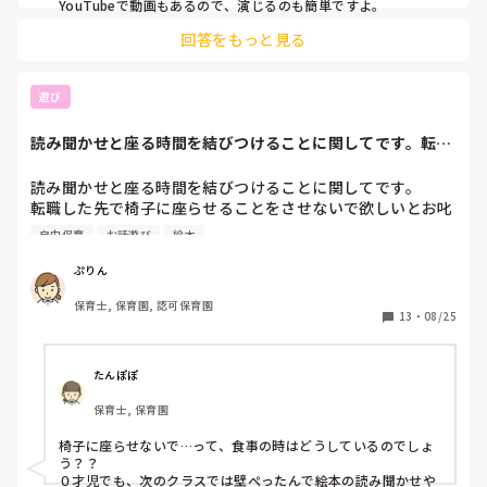
YouTubeで動画もあるので、演じるのも簡単ですよ。
回答をもっと見る
遊び
読み聞かせと座る時間を結びつけることに関してです。転職
した先で椅子に座...
読み聞かせと座る時間を結びつけることに関してです。

転職した先で椅子に座らせることをさせないで欲しいとお叱
りを受けました。以前まで働いていた保育園では1歳で壁に
自由保育
お話遊び
絵本
沿って座ることや絵本を見ながら座ってじっくりその世界に
入ることが普通でしたし、楽しく座っていられるような工夫
ぷりん
（ペープサートや手袋シアター等かなりのレパートリー）を
保育士, 保育園, 認可保育園
していました。

13
・
08/25
自由保育がメインではない保育園なのでいいかなと思ってい
たのですがやはり周りから見ても座って読み聞かせに参加す
るというのは印象が良くないのでしょうか？

たんぽぽ
保育士, 保育園
1.2歳クラスに上がってすぐに椅子に座らなければならなく
なり、大きな声で叱られている子どもたちを見ると早くから
椅子に座らせないで…って、食事の時はどうしているのでしょ
身につけておけば…と思うことが多かったので皆さんの意見
う？？

を聞いてみたく質問いたしました。

０才児でも、次のクラスでは壁ぺったんで絵本の読み聞かせや