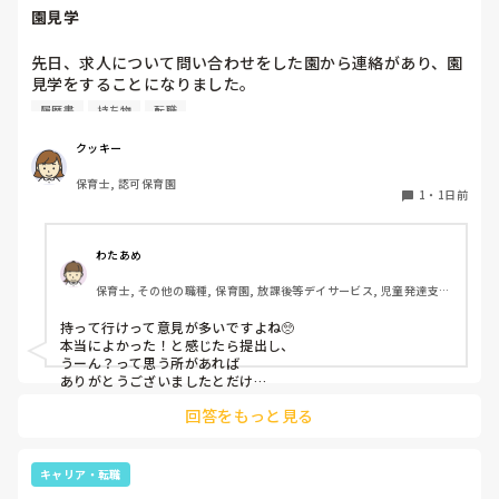
園見学
先日、求人について問い合わせをした園から連絡があり、園
見学をすることになりました。

私としては求人に応募したという認識ですが、『園見学をご
履歴書
持ち物
転職
案内させていただきたいです』とのことで持ち物について質
問しましたが、見学なので特にありませんとのこと

クッキー
保育士, 認可保育園
このような場合は本当に見学だけで終了なのでしょうか？

1
・
1日前
それとも、やはり履歴書や職務経歴書を持参した方が良いの
でしょうか？
わたあめ
保育士, その他の職種, 保育園, 放課後等デイサービス, 児童発達支援
施設
持って行けって意見が多いですよね🥺

本当によかった！と感じたら提出し、

うーん？って思う所があれば

ありがとうございましたとだけ

伝えて個人情報の履歴書は渡さず帰ります🥺！

回答をもっと見る
一応、持参の準備だけはしときます！

キャリア・転職