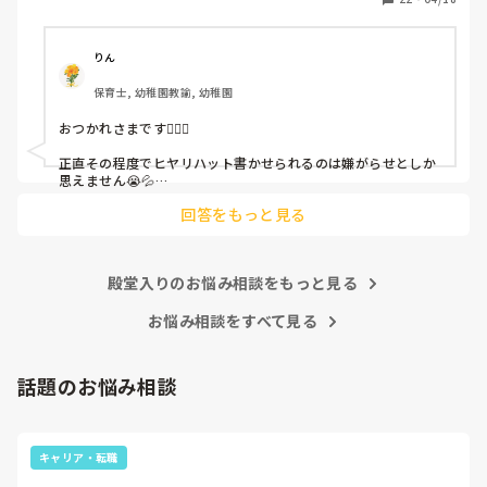
「どうしたらなくせるか」

ちゃんと考えて対策を練って書き込むようにと。

呼ばれて一緒に対策を考えさせられること多数

りん
保育士, 幼稚園教諭, 幼稚園
これだけで30〜40分拘束されて辛いです

おつかれさまです🙇🏻‍♀️

皆さんの園はどうですか?
正直その程度でヒヤリハット書かせられるのは嫌がらせとしか
思えません😭💦

他の先生方も同様のことをされているのでしょうか？

回答をもっと見る
あまりご無理されませんよう…😢
殿堂入りのお悩み相談をもっと見る
お悩み相談をすべて見る
話題のお悩み相談
キャリア・転職