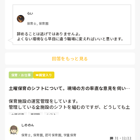
子どもの前でも

今で言う不適切保育も　

仕方ないよね

らい
もう何も言わずに

保育士, 保育園
子どもの言いなりになればいいんだね

などいう意見で…

辞めることは逃げではありませんよ。

よくない環境なら早目に違う職場に変えればいいと思います。
上の先生に相談することは難しそうです。

主任は同じ考えですし、園長は不在のことが多いです。

回答をもっと見る
最後の職場にしようと思っていましたが

正直苦しい。

辞めることは逃げ、と、過去辞めた人も何年も言われ続けて
保育・お仕事
👑殿堂入り
土曜保育のシフトについて。現場の方の率直な意見を伺いた
いです。
保育施設の運営管理をしています。

管理している全施設のシフトを組むのですが、どうしても土
曜保育だけは入れる方が少なく、いつも苦労しています。

土曜保育
管理職
シフト
応募の段階では皆、月1〜2回の土曜出勤があることに同意し
て入職しているはずですが、いざ勤務が始まると一日も土曜
しののん
出勤が出来ない方ばかりです。

保育士, 保育園, 認可保育園, 学童保育
31
・
12/22