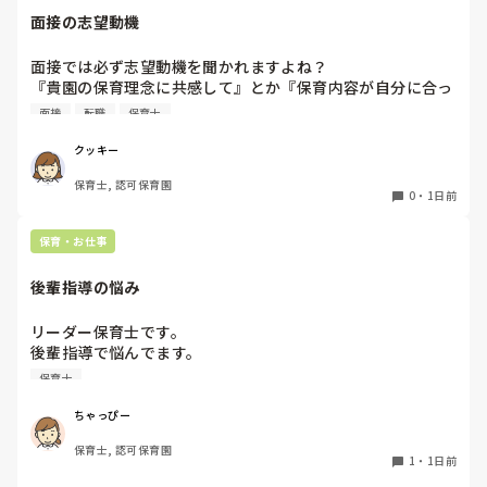
面接の志望動機
面接では必ず志望動機を聞かれますよね？

『貴園の保育理念に共感して』とか『保育内容が自分に合っ
てると思いました』等々が多いかと思いますが、実際はどう
面接
転職
保育士
なのでしょうか？

私自身、園の雰囲気とか園の規模、保育内容は勘案しますが
クッキー
正直なところ、家から通いやすいか、給与はどうか…という
保育士, 認可保育園
ところに重きを置いています

0
・
1日前
もちろんそんなことは話せませんが

皆さんは、志望動機をどのように答えていますか？また、本
保育・お仕事
音はどうですか？
後輩指導の悩み
リーダー保育士です。

後輩指導で悩んでます。

初めて年長を持つ後輩がいますが

保育士
初めての割にわからないことを聞きにこなかったり、聞かな
いで様子見てると直前になるまで何もアクションがなかった
ちゃっぴー
り

保育士, 認可保育園
他の職員に聞いてる様子もなくて

1
・
1日前
もう何考えてるんだかさっぱりです。
