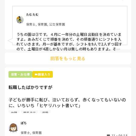
そこで、

①土曜日の希望休は2日まで、と制限をかける

②毎月、必ず土曜保育に入ることのできる日を1日だけピッ
たむたむ
クアップしてもらう

保育士, 保育園, 公立保育園
③仮シフトが出た時、土曜出勤が難しければ自身で代わりの
人を交渉して見つけてもらう

うちの園は③です。４月に一年分の土曜日出勤日を決めていま
すよ。あみだくじで順番を決めて、その順番通りにシフトを入
上記のいずれかの対策を取り入れることを考えています。

れていきます。月一が基本ですが、シフトを9人で2人ずつ回す
ので、土曜日が4週しかない月は無しの時もありますよ。その
土曜日が出られない人は、同じシフト時間の人と自分で交代し
是非、現場の方の意見をお聞かせください。
回答をもっと見る
て貰い、主任に報告してます。
保育・お仕事
👑殿堂入り
転職したばかりですが
子どもが勝手に転び、泣いておらず、赤くなってもいないの
に、いちいち「ヒヤリハット書いて」

と書かされ

休憩
園長先生
退職
休憩時間に書くしかなく、辛いです

（そう言う本人は書かない）

ぽち
保育士, 保育園
しかも、上司に↑この内容でも

22
・
04/18