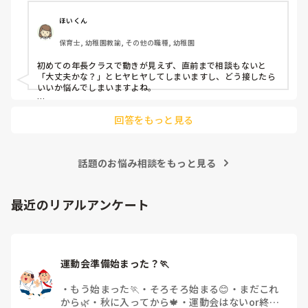
よほど自分に聞きづらいのか、聞く必要性さえ感じないの
ほいくん
か、もうよくわからないです。

保育士, 幼稚園教諭, その他の職種, 幼稚園
対応にも悩みます。
初めての年長クラスで動きが見えず、直前まで相談もないと
「大丈夫かな？」とヒヤヒヤしてしまいますし、どう接したら
いいか悩んでしまいますよね。

後輩側は「何が分からないかも分からない状態」だったり、
回答をもっと見る
「こんなこと聞いたら迷惑かな」と抱え込んでいるケースがと
ても多いです。

待つスタイルから一歩踏み出して、リーダー側から「〇〇の
話題のお悩み相談をもっと見る
件、どこまで進んだ？」「困ってることない？」と具体的に声
をかけて進捗を確認する仕組みを作ってみてください。

「毎日夕方に5分だけ進捗確認の時間を取る」などルール化し
最近のリアルアンケート
てしまうと、後輩も質問しやすくなりますよ。一人で抱え込ま
ず、声をかけやすい雰囲気作りから試してみてくださいね。
運動会準備始まった？🏃
・
もう始まった🏃
・
そろそろ始まる😊
・
まだこれ
から🌿
・
秋に入ってから🍁
・
運動会はないor終わ