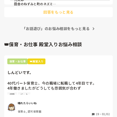
田舎のねずみと町のネズミ

ネズミの嫁入り

回答をもっと見る
浦島太郎

北風と太陽

ピノキオ

おむすびころりん

「お話遊び」のお悩み相談をもっと見る
アリとキリギリス

とかですかね…？

この中では特に金のガチョウが

面白くて可愛かったです☺️

👑保育・お仕事 殿堂入りお悩み相談
基準としては

子どもが分かりやすい話であることと

導入として絵本があると便利だと思ったので絵本があるものを
保育・お仕事
👑殿堂入り
選んでました！！
しんどいです。
40代パート保育士、今の職場に転職して4年目です。

4年働きましたがどうしても雰囲気が合わず

退職しようと思っています。

退職
パート
周りの職員は、勤続10年以上から何十年という先生がほとん
晴れたらいいね
どです。

保育士, 認可保育園
保護者子どもの愚痴悪口が多く、

19
・
01/02