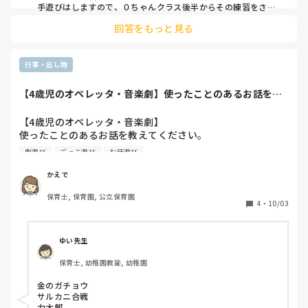
手遊びはしますので、０ちゃんクラス後半からその練習をさせ
ているところが殆んどかと思います。

改善等ではなく一意見をお願いいたします。
回答をもっと見る
『座って読み聞かせ』参加できたら親も喜び、読み聞かせ中も
興味を持たず走り回ってしまうなら多動とかの疑いのグレー案
件じゃないですか…???

話それましたが、次のクラスに繋げる習慣をつけるのは、当た
行事・出し物
り前だと思います。
【4歳児のオペレッタ・音楽劇】使ったことのあるお話を教
えてください。ま...
【4歳児のオペレッタ・音楽劇】

使ったことのあるお話を教えてください。

また、選ぶときの基準や探し方がもしあればそれもお願いし
劇遊び
ごっこ遊び
お話遊び
ます。

かえで
先輩方から過去の演目を見せて頂いたのですが、過去数年間
保育士, 保育園, 公立保育園
にやったお話と同じお話はできないので、ひとつでも多く教
4
・
10/03
えていただきたいです。よろしくお願いいたします。
ゆい先生
保育士, 幼稚園教諭, 幼稚園
金のガチョウ

サルカニ合戦

力太郎
