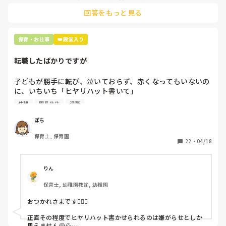
土曜日が出られない人は、同じシフト時間の人と自分で交代し
是非、現場の方の意見をお聞かせください。
回答をもっと見る
て貰い、主任に報告してます。
保育・お仕事
👑殿堂入り
転職したばかりですが
子どもが勝手に転び、泣いておらず、赤くなってもいないの
に、いちいち「ヒヤリハット書いて」

と書かされ

休憩
園長先生
退職
休憩時間に書くしかなく、辛いです

（そう言う本人は書かない）

ぽち
保育士, 保育園
しかも、上司に↑この内容でも

22
・
04/18
「どうしたらなくせるか」

ちゃんと考えて対策を練って書き込むようにと。

呼ばれて一緒に対策を考えさせられること多数

りん
保育士, 幼稚園教諭, 幼稚園
これだけで30〜40分拘束されて辛いです

おつかれさまです🙇🏻‍♀️

皆さんの園はどうですか?
正直その程度でヒヤリハット書かせられるのは嫌がらせとしか
思えません😭💦
