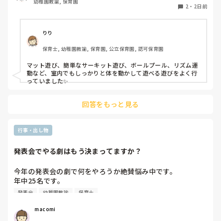
幼稚園教諭, 保育園
2
・
2日前
りり
保育士, 幼稚園教諭, 保育園, 公立保育園, 認可保育園
マット遊び、簡単なサーキット遊び、ボールプール、リズム運
動など、室内でもしっかりと体を動かして遊べる遊びをよく行
っていました✨
回答をもっと見る
行事・出し物
発表会でやる劇はもう決まってますか？
今年の発表会の劇で何をやろうか絶賛悩み中です。

年中25名です。

過去に「これは子どもたちも楽しんで大成功だった！」「観
発表会
幼稚園教諭
保育士
客の保護者にも好評だった！」という劇の演目があれば、ぜ
ひ教えてほしいです！

 macomi