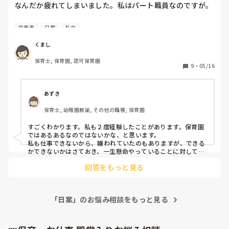
なんだか疲れてしまいました。私はパート職員なのですが。

昨年度、組んでいた正規職員さんから「何にもしてくれない
児童表
日案
私立
先生」と言われています。直接言われたわけじゃなく、今年
度、組んでる先生に言っていました。

くまし
「何にもしてくれない」とは書類関係や日中の保育を回すこ
保育士, 保育園, 認可保育園
と。または保護者とのやりとりや子どもの受け入れ。

9
・
05/16
しかし、「何にも」っていうのはとても憤慨です。

確かに書類関係や研修の保育を回すを断ってしまったのです
あずき
が、それに対してムカついているようです。保護者とのやり
保育士, 幼稚園教諭, その他の職種, 保育園
とりや子どもの受け入れだってやる時はやります。

ただ、その正規職員がやってほしい時に私が思う通りに動か
すごくわかります。私も２度経験したことがあります。保育園
ないのがムカつくんでしょうね。

ではあるあるなのではないかな、と思います。

私も気が利かないところもあるとは思います。

私も仕事できないから、嫌われていたのもありますが、できる
かできないかはさておき、一生懸命やっていることに対して酷
いことゆったり、使えないという勝手な価値観でやめてほしい
はっきり言って、その正規職員のせいで辞めていく職員が結
回答をもっと見る
ですよね。

構いるくらい性格が悪いです。

そーゆー人はサゲマンです！笑

昨年度も4人いました。

人の気持ちがわからないんだろうな、って思ってました。他の
その正規職員が「この人は嫌い。役に立たない。」と思うと
愚痴を聞いている人の中にも、きっとこの人苦手だけどしかた
雑談的なことは話しかけない、業務連絡もしてくれない、食
「日案」のお悩み相談をもっと見る
ないから相手しとこ、とか思ってる人いると思います。笑

事中は無視、影で言いたい放題。

私は、そーゆー人には一応、愛想はよくしてました。笑

だけど、できるだけ関わらないでおこう、と思ってました。自
何とも子どもっぽい態度をとります。

分もシャットダウンしないとやっていけなかったみたいです。