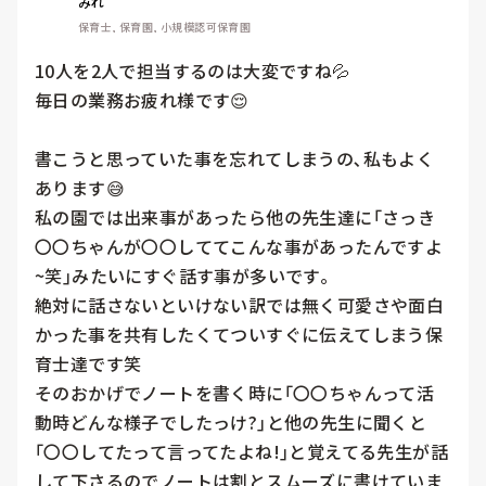
みれ
保育士, 保育園, 小規模認可保育園
10人を2人で担当するのは大変ですね💦

毎日の業務お疲れ様です😌

書こうと思っていた事を忘れてしまうの､私もよく
あります😅

私の園では出来事があったら他の先生達に｢さっき
〇〇ちゃんが〇〇しててこんな事があったんですよ
~笑｣みたいにすぐ話す事が多いです｡

絶対に話さないといけない訳では無く可愛さや面白
かった事を共有したくてついすぐに伝えてしまう保
育士達です笑

そのおかげでノートを書く時に｢〇〇ちゃんって活
動時どんな様子でしたっけ?｣と他の先生に聞くと
｢〇〇してたって言ってたよね!｣と覚えてる先生が話
して下さるのでノートは割とスムーズに書けていま