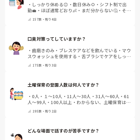
・
しっかり休める😊
・
数日休み🌻
・
シフト制で出
勤💼
・
ほぼ通常どおり👶
・
まだ分からない🤔
・
その
他(コメントで教えてください)
157
票・
残り4日
口臭対策ってしていますか？
・
歯磨きのみ
・
ブレスケアなどを飲んでいる
・
マウ
スウォッシュを使用する
・
舌ブラシでケアをしっか
りする
・
フリスクをかじる
・
気にしたことない
・
そ
175
票・
残り3日
の他(コメントで教えて下さい)
土曜保育の登園人数は何人ですか？
・
0人
・
１～10人
・
11人～30人
・
31人～60人
・
61
人～99人
・
100人以上
・
わからない、土曜保育はな
い
・
その他(コメントで教えて下さい)
195
票・
残り2日
どんな場面で話すのが苦手ですか？