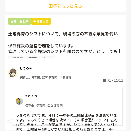
っていても心が追い付かない状況です。

回答をもっと見る
最後の職場にしようと思っていましたが

正直苦しい。

長文になってしまいました。

辞めることは逃げ、と、過去辞めた人も何年も言われ続けて
すみません。

保育・お仕事
👑殿堂入り
私はどういうアクションを起こせばいいのか、心持ちを持て
土曜保育のシフトについて。現場の方の率直な意見を伺いた
ばいいのか、どんな態度でいれば良いのか教えていただけれ
いです。
ば幸いです。

保育施設の運営管理をしています。

または励ましでもいいです。

管理している全施設のシフトを組むのですが、どうしても土
よろしくお願いします。
曜保育だけは入れる方が少なく、いつも苦労しています。

土曜保育
管理職
シフト
応募の段階では皆、月1〜2回の土曜出勤があることに同意し
て入職しているはずですが、いざ勤務が始まると一日も土曜
しののん
出勤が出来ない方ばかりです。

保育士, 保育園, 認可保育園, 学童保育
31
・
12/22
そこで、

①土曜日の希望休は2日まで、と制限をかける

②毎月、必ず土曜保育に入ることのできる日を1日だけピッ
たむたむ
クアップしてもらう

保育士, 保育園, 公立保育園
③仮シフトが出た時、土曜出勤が難しければ自身で代わりの
人を交渉して見つけてもらう

うちの園は③です。４月に一年分の土曜日出勤日を決めていま
すよ。あみだくじで順番を決めて、その順番通りにシフトを入
上記のいずれかの対策を取り入れることを考えています。

れていきます。月一が基本ですが、シフトを9人で2人ずつ回す
ので、土曜日が4週しかない月は無しの時もありますよ。その