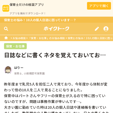
保育士
だけの相談アプリ
アプリで開く
アプリを無料でダウンロード！
保育士の悩み！10人の個人日誌に困っています…？
お悩み相談
「保育・お仕事」のお悩み相談
保育士の悩み！10人の個人日誌に困
保育・お仕事
日誌などに書くネタを覚えておいておく
ことができません…。
はりー
保育士, 小規模認可保育園
昨年度まで乳児5人を担任二人で見ており、今年度から体制が変
わって倍の10人を二人で見ることになりました。

保育中はパートさんやフリーの保育士が入るので特に困ってい
ないのですが、問題は事務作業が辛いんです…。

大きい園に勤めていた時は20人の個人日誌や連絡帳を書いてい