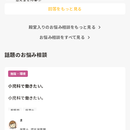
他の先生方も同様のことをされているのでしょうか？

回答をもっと見る
あまりご無理されませんよう…😢
殿堂入りのお悩み相談をもっと見る
お悩み相談をすべて見る
話題のお悩み相談
施設・環境
小児科で働きたい。
小児科で働きたい。

看護師
保育士
保育士2年目です。

今は保育園勤務ですが、

ま
本当は小児科で保育士として

保育士, 認可保育園