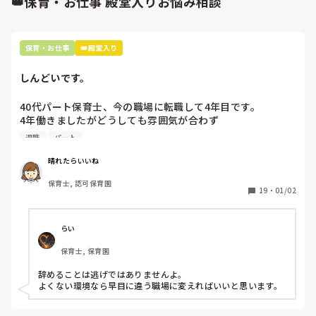
👑保育・お仕事 殿堂入りお悩み相談
嫌だ嫌だ、の気持ちから自然に自分からはみないし話さない
今年度は違うクラスなのですが、園内で私とそばにいるよう
し。笑

なシチュエーションでも無視。すぐに自分の好きな職員の所
話しかけられたら必死に笑ったり、

に行きます。

ごめんなさい！私なんかしでかしました？！っていつもゆって
保育・お仕事
👑殿堂入り
ました。笑

また、私を孤独にさせようとしているのか他の職員とあから
ついつい。怖いけんでしょうね。

さまに仲良しアピールをして私を除け者にしようとする。

しんどいです。
きにせず、嫌だいやだ、って誰か言える人にこの話をして、う
この除け者にするのは昨年度の時もありました。

まく付き合っていくのが一番いいかな、と私はそーしてきまし
40代パート保育士、今の職場に転職して4年目です。

三人で組んでいたのですが、明らかに私には入り込めない雰
た。人それぞれだとおもいますが、ほんとに辛いですよね🤣🤣
4年働きましたがどうしても雰囲気が合わず

囲気を作ってました。

退職しようと思っています。

退職
パート
今年度は他のクラスとはいえ、見かける度に緊張してしまい
周りの職員は、勤続10年以上から何十年という先生がほとん
自分に自信がなくなり、萎縮してしまいます。

晴れたらいいね
どです。

家にいてもその正規職員のことばかり考えて憂鬱になりま
保育士, 認可保育園
保護者子どもの愚痴悪口が多く、

す。今年度、精神的にもつか心配です。

19
・
01/02
子どもの前でも

今で言う不適切保育も　

とりあえず、他の職員達もこの人の性格の悪さはいろいろ知
仕方ないよね

っているので相談は出来る状況ではあります。

らい
もう何も言わずに

でもその正規職員がみんなに「何にもしてくれない先生」と
保育士, 保育園
子どもの言いなりになればいいんだね

言っているかと思うとなんとも働きにくいです。

などいう意見で…

辞めることは逃げではありませんよ。

私が時短勤務、週４勤務というのも嫌みたいです。

よくない環境なら早目に違う職場に変えればいいと思います。
上の先生に相談することは難しそうです。

主任は同じ考えですし、園長は不在のことが多いです。

私自身がもう割り切ってしまえばいいのですが、頭ではわか