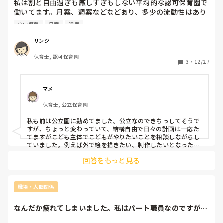
私は割と自由過ぎも厳しすぎもしない平均的な認可保育園で
うようになりました…。

働いてます。月案、週案などなどあり、多少の流動性はあり
ますが、概ね計画通りに日々がすぎていきます。

何か一言くださるとありがたいです🙏

自由保育
日案
週案
長くなってしまいスミマセン(;_;)

自分の子供は自由すぎる幼稚園に預けています。

サンジ
こども達の思いつくまま公園にいったり、突然山や海や動物
保育士, 認可保育園
園にいったり、クッキーやピザを作ったり、どろんこなった
3
・
12/27
り、かけっこなったり

お散歩もいきたいこだけ行って、いきたくないこは園に残っ
て遊んでいたり

マメ
昨日も落ち葉がたくさん集まったから、給食室に突如行って
保育士, 公立保育園
さつまいもとじゃがいもをゲットして焼いて食べたそうで
す。

私も前は公立園に勤めてました。公立なのできちっしてそうで
子供達は楽しそうで、親としては満足なんですが、こういう
すが、ちょっと変わっていて、結構自由で日々の計画は一応た
自由な園は月案、週案、日案どのように運用しているんでし
てますがこども主体でこどもがやりたいことを相談しながらし
ょうか？

ていました。例えば外で絵を描きたい、制作したいとなったら
園庭にビニールシートをしいて、机を出して絵を描いたり、折
保育園、幼稚園違いはあるとはおもうのですが、どの園も何
回答をもっと見る
り紙をしたり、その周りを鬼ごっこしてる子もいたりと自由で
かしら書類があるはずでは？？と思ってしまいます。
した。

もちろん書類はありましたか、先週の姿から次の週のことを記
職場・人間関係
なんだか疲れてしまいました。私はパート職員なのですが。
昨年度、組んでい...