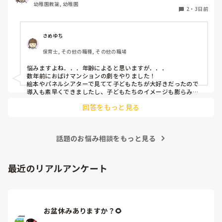
幼稚園教諭, 幼稚園
2
・
3日前
さめゆち
保育士, その他の職種, その他の職場
悩みますよね．．．年齢によると思いますが．．．

数年前におばけマンションの劇をやりました！

絵本やパネルシアターで見てて子どもたちが大好きだったので
導入も素早くできましたし、子どもたちのイメージも膨らみや
すく自分たちでセリフをどんどん覚えて練習も本番も楽しんで
回答をもっと見る
ました！

もし参考になれば．．．
話題のお悩み相談をもっと見る
最近のリアルアンケート
お盆休みありますか？🌻