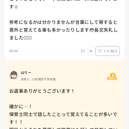
す‪‪☺︎‬

参考になるかは分かりませんが言葉にして発すると
意外と覚えてる事も多かったりします😳長文失礼し
ました🙇🏻‍♀️
04/06
いいね 1
はりー
質問主
保育士, 小規模認可保育園
お返事ありがとうございます！

確かに…！

保育士同士で話したことって覚えてることが多いで
す！！
