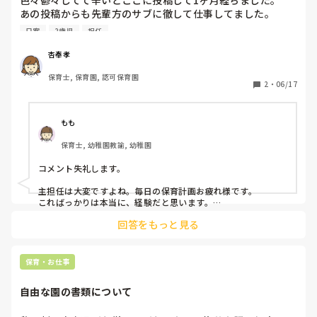
色々鬱々してて辛いとここに投稿して1ヶ月経ちました。

あの投稿からも先輩方のサブに徹して仕事してました。

日案
2歳児
担任
そんな私に難関試練が入ってきました。

それは、クラス担任は3人いるので1週間交代ではありますが
杏奉孝
クラスの保育を一日リードを取るということです。

保育士, 保育園, 認可保育園
本当は先週私の番だったのですが、実習生が来るなど諸事情
2
・
06/17
で今週に延期になりました。

リードは、サブと違ってより一層広い目で子どもを見なきゃ
ないし、時計も見なきゃない、子どもの成長になるような遊
もも
びを計画しなければならない等、色々大変です。

保育士, 幼稚園教諭, 幼稚園
初めてということで、一日ごと日案を書いて出そうというこ
とになっています。

コメント失礼します。

主活動以外は他の2人と同じようにやればいいのでテンプレ
ートが出来ているのですが、早く取り掛からない私も悪いの
主担任は大変ですよね。毎日の保育計画お疲れ様です。

ですが、主活動を考えるのに迷い、毎回完成がギリギリにな
こればっかりは本当に、経験だと思います。

自分が作った保育計画はまた来年度に少し手を加えるだけで再
っています。

回答をもっと見る
活用できますし。慣れてくるとササっと出来るようになると思
あと、ちゃんと同じクラスの担任2人にしっかりOKをもら
います。

い、私がリードをとった日の日誌を清書して提出したのです
が、保育のことになると厳しい主任に添削をくらい2日分書
今は経験値を積む時期かもしれません。いちばん辛い時期です
保育・お仕事
き直すことになりました。

よね。私もその時期は、自分の不出来さを感じて辛かったで
お陰で早番の日でも最遅の時間まで残業する日々が続いてい
す。少し肩の力を抜いてリラックスしていきましょう！
自由な園の書類について
ます。

たかが1週間なのにすごくキツく、サブだけやってたいと思