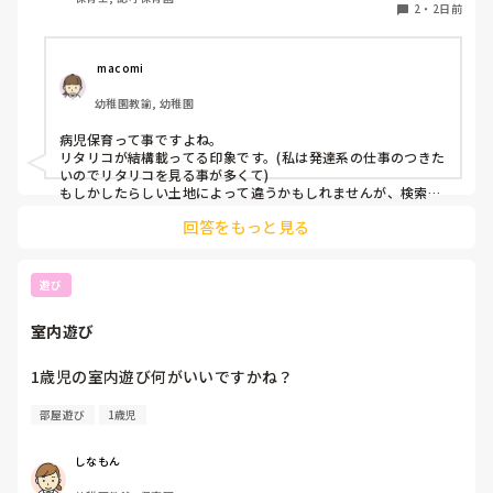
働きたいです。

2
・
2日前
しかし、地方なのかそのような求人が

ほぼなく、ホームページなどもチェック

 macomi
していますが見つかりません😭

幼稚園教諭, 幼稚園
もともと、看護師を目指していたのもあって、、

病児保育って事ですよね。

もちろん医療的なことができないのは

リタリコが結構載ってる印象です。(私は発達系の仕事のつきた
わかっていますが💦

いのでリタリコを見る事が多くて)

もしかしたらしい土地によって違うかもしれませんが、検索し
てみてください！
何かよい求人サイトなどがあれば

回答をもっと見る
教えてください。
遊び
室内遊び
1歳児の室内遊び何がいいですかね？
部屋遊び
1歳児
しなもん