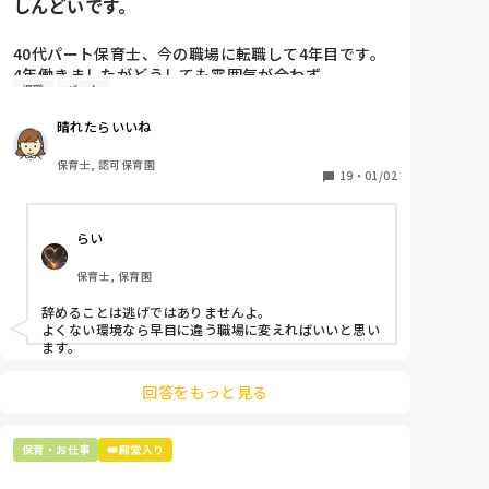
しんどいです。
40代パート保育士、今の職場に転職して4年目です。

4年働きましたがどうしても雰囲気が合わず

退職
パート
退職しようと思っています。

晴れたらいいね
周りの職員は、勤続10年以上から何十年という先生が
ほとんどです。

保育士, 認可保育園
保護者子どもの愚痴悪口が多く、

19
・
01/02
子どもの前でも

今で言う不適切保育も　

らい
仕方ないよね

もう何も言わずに

保育士, 保育園
子どもの言いなりになればいいんだね

などいう意見で…

辞めることは逃げではありませんよ。

よくない環境なら早目に違う職場に変えればいいと思い
上の先生に相談することは難しそうです。

ます。
主任は同じ考えですし、園長は不在のことが多いで
す。

回答をもっと見る
最後の職場にしようと思っていましたが

正直苦しい。

保育・お仕事
👑殿堂入り
辞めることは逃げ、と、過去辞めた人も何年も言われ