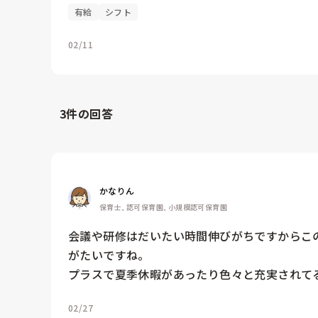
有給
シフト
02/11
3
件の回答
かなりん
保育士, 認可保育園, 小規模認可保育園
会議や研修はだいたい時間伸びがちですからこ
がたいですね。

プラスで夏季休暇があったり色々と充実されて
02/27