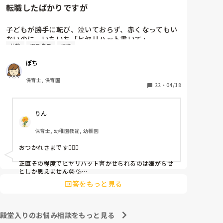
転職したばかりですが
子どもが勝手に転び、泣いておらず、赤くなってもい
ないのに、いちいち「ヒヤリハット書いて」

休憩
園長先生
退職
と書かされ

休憩時間に書くしかなく、辛いです

ぽち
（そう言う本人は書かない）

保育士, 保育園
しかも、上司に↑この内容でも

22
・
04/18
「どうしたらなくせるか」

ちゃんと考えて対策を練って書き込むようにと。

りん
呼ばれて一緒に対策を考えさせられること多数

保育士, 幼稚園教諭, 幼稚園
これだけで30〜40分拘束されて辛いです

おつかれさまです🙇🏻‍♀️

皆さんの園はどうですか?
正直その程度でヒヤリハット書かせられるのは嫌がらせ
としか思えません😭💦

他の先生方も同様のことをされているのでしょうか？

回答をもっと見る
あまりご無理されませんよう…😢
殿堂入りのお悩み相談をもっと見る