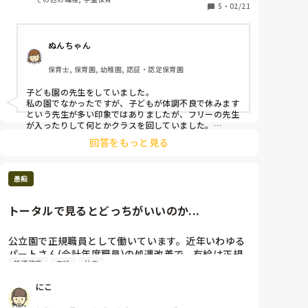
多くて正直他の同僚も「またか」という気持ちになり
5
・
02/21
つつあります。

他にも遅刻してくるとなっていたのに、やっぱり行け
ぬんちゃん
ません休みますという日もあり、現場としてはすごく
振り回されている気分です💦

保育士, 保育園, 幼稚園, 認証・認定保育園
新入社員なのでまだまだOJTも残っている中、休みが
多くて進みません💦

子ども園の先生をしていました。

みなさんの職場にも同じようにたくさん休んでしまう
私の園でなかったですが、子どもが体調不良で休みます
という先生が多い印象ではありましたが、フリーの先生
が入ったりして何とかクラスを回していました。

1人でも休みだととても大変な気持ちもわかりますが、
回答をもっと見る
その新入社員の人も精神的な面や身体的に何かあるのか
なとも思いました。
愚痴
トータルで見るとどっちがいいのか...
公立園で正規職員として働いています。近年いわゆる
パートさん(会計年度職員)の処遇改善で、有給は正規
処遇改善
有給
公立
職員の倍以上消化しており、ボーナスも個人差はあり
ますが増えました。残業もないですし仕事量も改善前
にこ
と変わらずなので、ワークライフバランスに重きを置
きたい自分としては羨ましいです笑 そうは言っても年