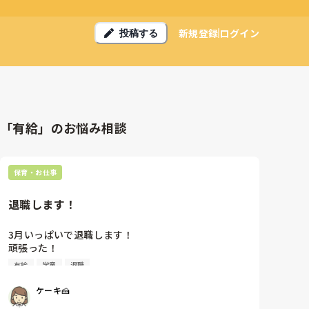
新規登録
ログイン
投稿する
「有給」のお悩み相談
保育・お仕事
退職します！
3月いっぱいで退職します！

頑張った！

有給も3日残るけどほぼ使い切れる！

有給
学童
退職
少し休みながら次のところどうしようかな迷います
が、

ケーキ🍰
失業手当もらえる期間まで
