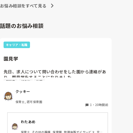
お悩み相談をすべて見る
話題のお悩み相談
キャリア・転職
園見学
先日、求人について問い合わせをした園から連絡があ
り、園見学をすることになりました。

履歴書
持ち物
転職
私としては求人に応募したという認識ですが、『園見
学をご案内させていただきたいです』とのことで持ち
クッキー
物について質問しましたが、見学なので特にありませ
んとのこと

保育士, 認可保育園
1
・
20時間前
このような場合は本当に見学だけで終了なのでしょう
か？

わたあめ
それとも、やはり履歴書や職務経歴書を持参した方が
良いのでしょうか？
保育士, その他の職種, 保育園, 放課後等デイサービス, 児童