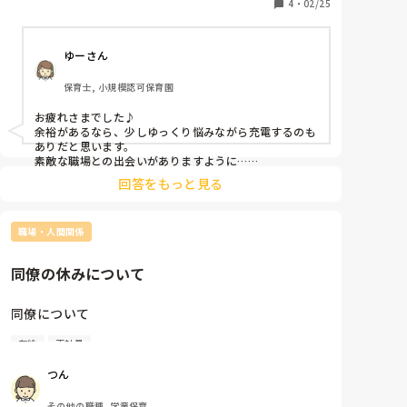
とにかくよかったなと、、この一言

4
・
02/25
でも次のところは、食堂スタッフか

調理補助( 幼稚園とか)、学童のパート、

ゆーさん
幼稚園のパートか、、医療事務か

迷ってしまいますが😅
保育士, 小規模認可保育園
お疲れさまでした♪

余裕があるなら、少しゆっくり悩みながら充電するのも
ありだと思います。

素敵な職場との出会いがありますように…

回答をもっと見る
やりたいことがたくさんあってうらやましいです！
職場・人間関係
同僚の休みについて
同僚について

有給
正社員
今年度に入ってきた新入社員がことあるごとに仕事を
休みます。先週は有給の1日も含めて週4日休んでいま
つん
す💦

体調不良なのかなんなのかわからないですが、休みが
その他の職種, 学童保育