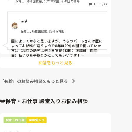
保育士, 幼稚園教諭, 公立保育園, その他の職場
収としては、かなり違うと思って頑張っています
1
・
01/22
が...。なんでパートさんだけなんだろうって感じです
笑
あす
保育士, 幼稚園教諭, 認可保育園
園によってかなと思いますが、うちのパートさんは歴に
よってお給料が違うようで8年ほど他の園で働いていた
方は（現在の勤務は週５日実働6時間）正職員（四年
目）私よりも手取りがとってもいいです！

ボーナス等で照らし合わせても、同じかパートさんの方
回答をもっと見る
が多いくらいなので、能力給の園を探されてみてはいか
がですか？私もパートさんいいなあと思ってしまうこと
が度々あります😭
「有給」のお悩み相談をもっと見る
👑保育・お仕事 殿堂入りお悩み相談
保育・お仕事
👑殿堂入り