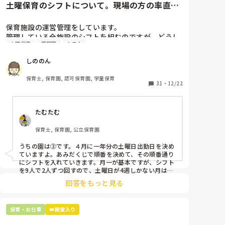
土曜保育のシフトについて。現場の方の率直な
意見を伺いたいです。
保育施設の運営管理をしています。

管理している全施設のシフトを組むのですが、どうし
土曜保育
管理職
シフト
ても土曜保育だけは入れる方が少なく、いつも苦労し
ています。

しののん
応募の段階では皆、月1〜2回の土曜出勤があることに
同意して入職しているはずですが、いざ勤務が始まる
保育士, 保育園, 認可保育園, 学童保育
と一日も土曜出勤が出来ない方ばかりです。

31
・
12/22
そこで、

たむたむ
①土曜日の希望休は2日まで、と制限をかける

②毎月、必ず土曜保育に入ることのできる日を1日だ
保育士, 保育園, 公立保育園
けピックアップしてもらう

③仮シフトが出た時、土曜出勤が難しければ自身で代
うちの園は③です。４月に一年分の土曜日出勤日を決め
わりの人を交渉して見つけてもらう

ていますよ。あみだくじで順番を決めて、その順番通り
にシフトを入れていきます。月一が基本ですが、シフト
上記のいずれかの対策を取り入れることを考えていま
を9人で2人ずつ回すので、土曜日が4週しかない月は無
しの時もありますよ。その土曜日が出られない人は、同
す。

回答をもっと見る
じシフト時間の人と自分で交代して貰い、主任に報告し
てます。
是非、現場の方の意見をお聞かせください。
保育・お仕事
👑殿堂入り